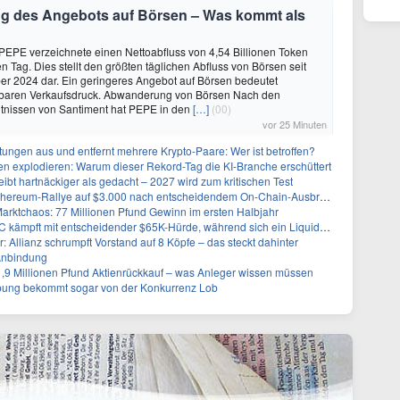
 des Angebots auf Börsen – Was kommt als
EPE verzeichnete einen Nettoabfluss von 4,54 Billionen Token
n Tag. Dies stellt den größten täglichen Abfluss von Börsen seit
r 2024 dar. Ein geringeres Angebot auf Börsen bedeutet
lbaren Verkaufsdruck. Abwanderung von Börsen Nach den
tnissen von Santiment hat PEPE in den
[…]
(00)
vor 25 Minuten
stungen aus und entfernt mehrere Krypto-Paare: Wer ist betroffen?
n explodieren: Warum dieser Rekord-Tag die KI-Branche erschüttert
eibt hartnäckiger als gedacht – 2027 wird zum kritischen Test
Ethereum-Rallye auf $3.000 nach entscheidendem On-Chain-Ausbruch
Marktchaos: 77 Millionen Pfund Gewinn im ersten Halbjahr
pft mit entscheidender $65K-Hürde, während sich ein Liquidationscluster aufbaut
r: Allianz schrumpft Vorstand auf 8 Köpfe – das steckt dahinter
Anbindung
1,9 Millionen Pfund Aktienrückkauf – was Anleger wissen müssen
ung bekommt sogar von der Konkurrenz Lob