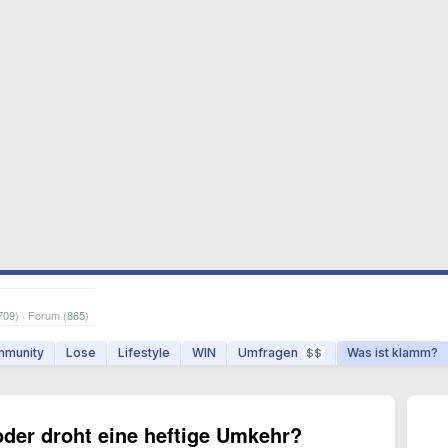
709
) · Forum (
865
)
munity
Lose
Lifestyle
WIN
Umfragen
Was ist klamm?
$$
der droht eine heftige Umkehr?