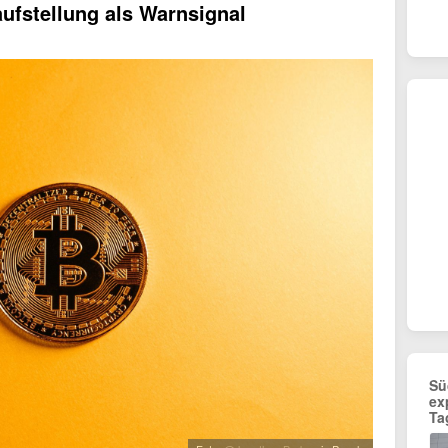
aufstellung als Warnsignal
Sü
ex
Ta