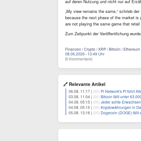
auf deren Nutzung und nicht nur auf Erz
„My view remains the same,“ schrieb der An
because the next phase of the market is go
are not playing the same game that retail 
Zum Zeitpunkt der Veröffentlichung wurd
Finanzen / Crypto / XRP / Bitcoin / Ethereum 
08.06.2026
·
13:49 Uhr
[0 Kommentare]
🔗 Relevante Artikel
06.08. 11:17 |
(00)
Pi Network's PI führt A
03.08. 11:04 |
(00)
Bitcoin fällt unter 63.0
04.08. 05:15 |
(00)
Jeder achte Erwachsen
04.08. 05:15 |
(00)
Kryptowährungen in Deu
05.08. 13:16 |
(00)
Dogecoin (DOGE) fällt 