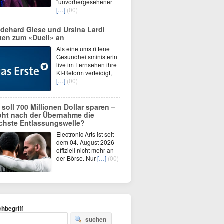
"unvorhergesehener
[…]
(00)
dehard Giese und Ursina Lardi
eten zum «Duell» an
Als eine umstrittene
Gesundheitsministerin
live im Fernsehen ihre
KI-Reform verteidigt,
[…]
(00)
 soll 700 Millionen Dollar sparen –
oht nach der Übernahme die
chste Entlassungswelle?
Electronic Arts ist seit
dem 04. August 2026
offiziell nicht mehr an
der Börse. Nur
[…]
(00)
hbegriff
suchen