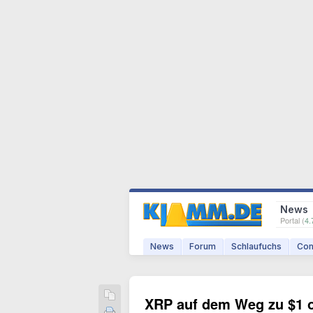
News
Portal (
4.
News
Forum
Schlaufuchs
Com
XRP auf dem Weg zu $1 o