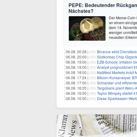
PEPE: Bedeutender Rückgang
Nächstes?
Der Meme-Coin P
an einem einzige
dem 14. Novembe
weniger unmitte
neuesten Erkenn
06.08. 20:28 |
(00)
Binance setzt Dienstlei
06.08. 20:00 |
(00)
Südkoreas Chip-Gigante
06.08. 19:00 |
(00)
EZB-Schock: Inflation bl
06.08. 19:00 |
(00)
Analyst prognostiziert 
06.08. 18:00 |
(00)
NatWest Markets trotzt 
06.08. 17:24 |
(00)
Bitcoin-Kursanalyse: BTC käm
06.08. 17:00 |
(00)
Schlanker und effiziente
06.08. 16:25 |
(00)
Targobank plant Wero-
06.08. 16:00 |
(00)
Taylor Wimpey startet 4
06.08. 16:00 |
(00)
Diese Sparkassen-Werb