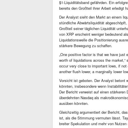
$1-Liquiditätsband gefährden. Ein erfolgr
bereits den Großteil ihrer Arbeit erledigt 
Der Analyst sieht den Markt an einem liq
stündliche Abwärtsliquidität abgeschöpft,
Großteil seiner täglichen Liquidität unter
von XRP erscheint weniger bedeutend als 
Liquidationswelle die Positionierung aus
stärkere Bewegung zu schaffen.
„One positive factor is that we have just e
worth of liquidations across the market,“ s
occur very close to important lows, if no
another flush lower, a marginally lower l
Vorsicht ist geboten. Der Analyst betont 
könnten, insbesondere wenn Instabilitäte
Der Bericht verweist auf einen stärkere
überdehnten Nasdaq als makroökonomische
ausüben könnten.
Gleichzeitig argumentiert der Bericht, 
ist, als die Stimmung vermuten lässt. Ta
breiter Spekulation und mehr von Nutzen 