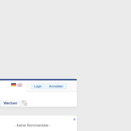
Login
Anmelden
Werben
- keine Kommentare -