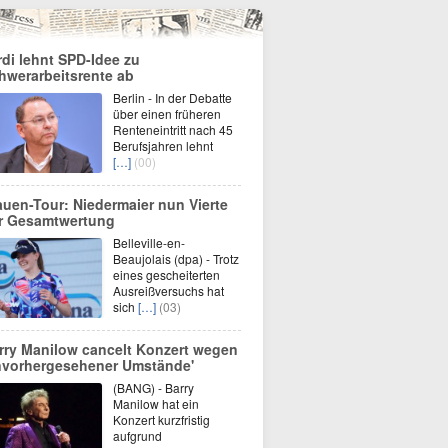
rdi lehnt SPD-Idee zu
hwerarbeitsrente ab
Berlin - In der Debatte
über einen früheren
Renteneintritt nach 45
Berufsjahren lehnt
[…]
(00)
auen-Tour: Niedermaier nun Vierte
r Gesamtwertung
Belleville-en-
Beaujolais (dpa) - Trotz
eines gescheiterten
Ausreißversuchs hat
sich
[…]
(03)
rry Manilow cancelt Konzert wegen
nvorhergesehener Umstände'
(BANG) - Barry
Manilow hat ein
Konzert kurzfristig
aufgrund