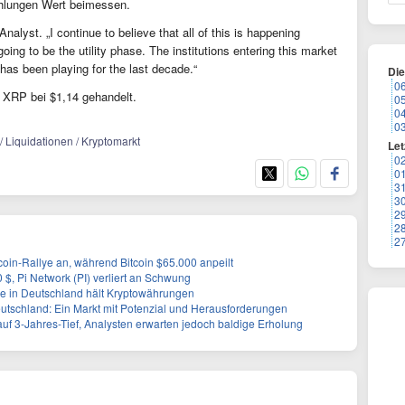
ählungen Wert beimessen.
alyst. „I continue to believe that all of this is happening
ing to be the utility phase. The institutions entering this market
has been playing for the last decade.“
Di
0
e XRP bei $1,14 gehandelt.
0
0
0
/ Liquidationen / Kryptomarkt
Let
0
0
3
3
2
2
2
ltcoin-Rallye an, während Bitcoin $65.000 anpeilt
00 $, Pi Network (PI) verliert an Schwung
e in Deutschland hält Kryptowährungen
tschland: Ein Markt mit Potenzial und Herausforderungen
auf 3-Jahres-Tief, Analysten erwarten jedoch baldige Erholung