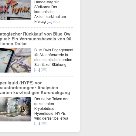
Handelstag für
Südkorea Der
koreanische
Aktienmarkt hat am
Freitag
[…]
(00)
rategischer Rückkauf von Blue Owl
pital: Ein Vertrauensbeweis von 90
llionen Dollar
Blue Owls Engagement
für Aktionärswerte In
einem entscheidenden
Schritt zur Stärkung
[…]
(00)
perliquid (HYPE) vor
rausforderungen: Analysten
warten kurzfristigen Kursrückgang
Der native Token der
dezentralen
Kryptobörse
Hyperliquid, HYPE,
wird derzeit bei etwa
[…]
(00)