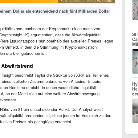
Foto:
@Jonathan Borba
via Pexels
einem Dollar als entscheidend nach fünf Milliarden Dollar
quiditätszone, nachdem der Kryptomarkt einen massiven
St
ryptoinsightUK) argumentiert, dass die Abwärtsliquidität
Ca
ßere Liquiditätspools nun oberhalb des aktuellen Preises liegen
Mi
inem Umfeld, in dem die Stimmung im Kryptomarkt nach
den stark eingebrochen ist.
n Abwärtstrend
Insight beschreibt Taylor die Struktur von XRP als Teil eines
tt eines isolierten Zusammenbruchs von Altcoins. Bitcoin,
Hy
n Bereiche erreicht, in denen wesentliche Liquidität
He
auf, ob der Markt sich auf eine weitere Abwärtsbewegung
er
evorsteht.
r Nähe von $1 ein entscheidender Punkt. Der Analyst weist
wärtsliquidität vorhanden ist, diese jedoch im Vergleich zu den
uellen Preises als geringfügig erscheint.