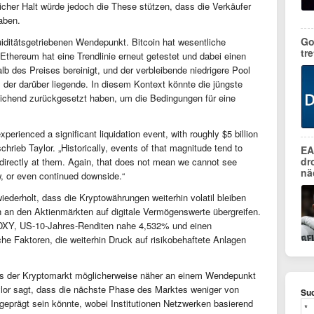
eicher Halt würde jedoch die These stützen, dass die Verkäufer
haben.
Go
uiditätsgetriebenen Wendepunkt. Bitcoin hat wesentliche
tr
 Ethereum hat eine Trendlinie erneut getestet und dabei einen
halb des Preises bereinigt, und der verbleibende niedrigere Pool
der darüber liegende. In diesem Kontext könnte die jüngste
reichend zurückgesetzt haben, um die Bedingungen für eine
xperienced a significant liquidation event, with roughly $5 billion
chrieb Taylor. „Historically, events of that magnitude tend to
EA
dr
t directly at them. Again, that does not mean we cannot see
nä
ow, or even continued downside.“
wiederholt, dass die Kryptowährungen weiterhin volatil bleiben
n an den Aktienmärkten auf digitale Vermögenswerte übergreifen.
n DXY, US-10-Jahres-Renditen nahe 4,532% und einen
 Faktoren, die weiterhin Druck auf risikobehaftete Anlagen
dass der Kryptomarkt möglicherweise näher an einem Wendepunkt
ylor sagt, dass die nächste Phase des Marktes weniger von
Suc
geprägt sein könnte, wobei Institutionen Netzwerken basierend