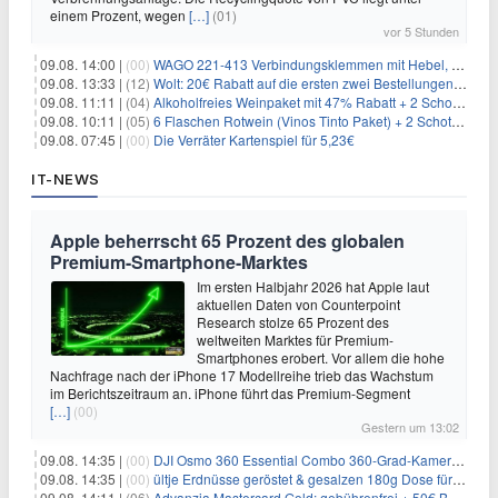
einem Prozent, wegen
[…]
(01)
vor 5 Stunden
09.08. 14:00 |
(00)
WAGO 221-413 Verbindungsklemmen mit Hebel, 50 Stück für 14,99€
09.08. 13:33 |
(12)
Wolt: 20€ Rabatt auf die ersten zwei Bestellungen für Neukunden
09.08. 11:11 |
(04)
Alkoholfreies Weinpaket mit 47% Rabatt + 2 Schott Zwiesel Gläser GRATIS für 29,99€
09.08. 10:11 |
(05)
6 Flaschen Rotwein (Vinos Tinto Paket) + 2 Schott Zwiesel Gläser für 25,99€ inkl. Versand
09.08. 07:45 |
(00)
Die Verräter Kartenspiel für 5,23€
IT-NEWS
Apple beherrscht 65 Prozent des globalen
Premium-Smartphone-Marktes
Im ersten Halbjahr 2026 hat Apple laut
aktuellen Daten von Counterpoint
Research stolze 65 Prozent des
weltweiten Marktes für Premium-
Smartphones erobert. Vor allem die hohe
Nachfrage nach der iPhone 17 Modellreihe trieb das Wachstum
im Berichtszeitraum an. iPhone führt das Premium-Segment
[…]
(00)
Gestern um 13:02
09.08. 14:35 |
(00)
DJI Osmo 360 Essential Combo 360-Grad-Kamera für 375€
09.08. 14:35 |
(00)
ültje Erdnüsse geröstet & gesalzen 180g Dose für 1,52€ im Spar-Abo
09.08. 14:11 |
(06)
Advanzia Mastercard Gold: gebührenfrei + 50€ Bonus* + gratis Reiseversicherung