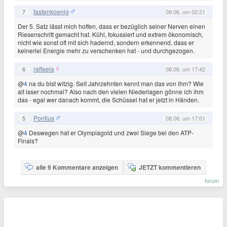
tastenkoenig
7
09.06. um 02:21
Der 5. Satz lässt mich hoffen, dass er bezüglich seiner Nerven einen
Riesenschritt gemacht hat. Kühl, fokussiert und extrem ökonomisch,
nicht wie sonst oft mit sich hadernd, sondern erkennend, dass er
keinerlei Energie mehr zu verschenken hat - und durchgezogen.
raffaela
6
08.06. um 17:42
@
4
na du bist witzig. Seit Jahrzehnten kennt man das von ihm? Wie
alt isser nochmal? Also nach den vielen Niederlagen gönne ich ihm
das - egal wer danach kommt, die Schüssel hat er jetzt in Händen.
Pontius
5
08.06. um 17:01
@
4
Deswegen hat er Olympiagold und zwei Siege bei den ATP-
Finals?
alle 9 Kommentare anzeigen
JETZT kommentieren
forum