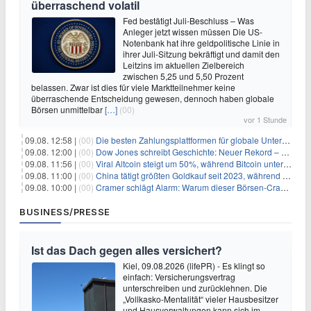
überraschend volatil
Fed bestätigt Juli-Beschluss – Was
Anleger jetzt wissen müssen Die US-
Notenbank hat ihre geldpolitische Linie in
ihrer Juli-Sitzung bekräftigt und damit den
Leitzins im aktuellen Zielbereich
zwischen 5,25 und 5,50 Prozent
belassen. Zwar ist dies für viele Marktteilnehmer keine
überraschende Entscheidung gewesen, dennoch haben globale
Börsen unmittelbar
[…]
(00)
vor 1 Stunde
09.08. 12:58 |
(00)
Die besten Zahlungsplattformen für globale Unternehmen im Jahr 2026
09.08. 12:00 |
(00)
Dow Jones schreibt Geschichte: Neuer Rekord – und Amazon knackt die nächste Billionen-Marke
09.08. 11:56 |
(00)
Viral Altcoin steigt um 50%, während Bitcoin unter $65.000 fällt
09.08. 11:00 |
(00)
China tätigt größten Goldkauf seit 2023, während Goldpreis um 8% steigt
09.08. 10:00 |
(00)
Cramer schlägt Alarm: Warum dieser Börsen-Crash die beste Einstiegschance seit Monaten ist
BUSINESS/PRESSE
Ist das Dach gegen alles versichert?
Kiel, 09.08.2026 (lifePR) - Es klingt so
einfach: Versicherungsvertrag
unterschreiben und zurücklehnen. Die
„Vollkasko-Mentalität“ vieler Hausbesitzer
und Hausverwaltungen kann sich im