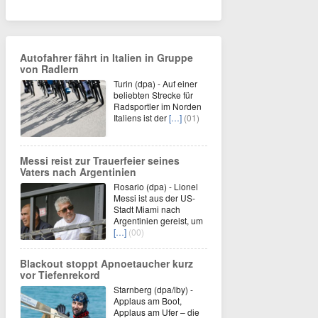
Autofahrer fährt in Italien in Gruppe
von Radlern
Turin (dpa) - Auf einer
beliebten Strecke für
Radsportler im Norden
Italiens ist der
[…]
(01)
Messi reist zur Trauerfeier seines
Vaters nach Argentinien
Rosario (dpa) - Lionel
Messi ist aus der US-
Stadt Miami nach
Argentinien gereist, um
[…]
(00)
Blackout stoppt Apnoetaucher kurz
vor Tiefenrekord
Starnberg (dpa/lby) -
Applaus am Boot,
Applaus am Ufer – die