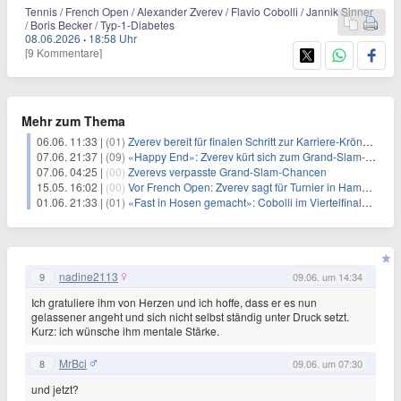
Tennis / French Open / Alexander Zverev / Flavio Cobolli / Jannik Sinner
/ Boris Becker / Typ-1-Diabetes
08.06.2026
·
18:58 Uhr
[9 Kommentare]
Mehr zum Thema
06.06. 11:33 |
(01)
Zverev bereit für finalen Schritt zur Karriere-Krönung
07.06. 21:37 |
(09)
«Happy End»: Zverev kürt sich zum Grand-Slam-Champion
07.06. 04:25 |
(00)
Zverevs verpasste Grand-Slam-Chancen
15.05. 16:02 |
(00)
Vor French Open: Zverev sagt für Turnier in Hamburg ab
01.06. 21:33 |
(01)
«Fast in Hosen gemacht»: Cobolli im Viertelfinale von Paris
nadine2113
9
09.06. um 14:34
Ich gratuliere ihm von Herzen und ich hoffe, dass er es nun
gelassener angeht und sich nicht selbst ständig unter Druck setzt.
Kurz: ich wünsche ihm mentale Stärke.
MrBci
8
09.06. um 07:30
und jetzt?