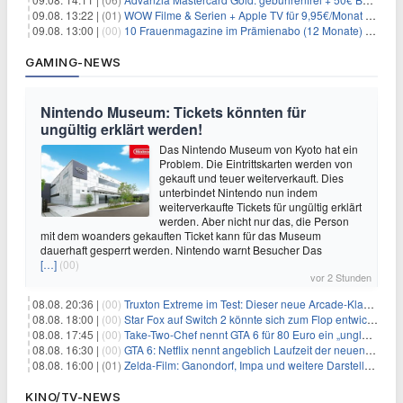
09.08. 13:22 |
(01)
WOW Filme & Serien + Apple TV für 9,95€/Monat // Alles von WOW (Filme, Serien, Live-Sport) für 34,97€/Monat
09.08. 13:00 |
(00)
10 Frauenmagazine im Prämienabo (12 Monate) mit Prämien bis zu 225€
GAMING-NEWS
Nintendo Museum: Tickets könnten für
ungültig erklärt werden!
Das Nintendo Museum von Kyoto hat ein
Problem. Die Eintrittskarten werden von
gekauft und teuer weiterverkauft. Dies
unterbindet Nintendo nun indem
weiterverkaufte Tickets für ungültig erklärt
werden. Aber nicht nur das, die Person
mit dem woanders gekauften Ticket kann für das Museum
dauerhaft gesperrt werden. Nintendo warnt Besucher Das
[…]
(00)
vor 2 Stunden
08.08. 20:36 |
(00)
Truxton Extreme im Test: Dieser neue Arcade-Klassiker verzeiht dir gar nichts
08.08. 18:00 |
(00)
Star Fox auf Switch 2 könnte sich zum Flop entwickeln
08.08. 17:45 |
(00)
Take-Two-Chef nennt GTA 6 für 80 Euro ein „unglaubliches Schnäppchen“
08.08. 16:30 |
(00)
GTA 6: Netflix nennt angeblich Laufzeit der neuen Gameplay-Präsentation
08.08. 16:00 |
(01)
Zelda-Film: Ganondorf, Impa und weitere Darsteller sollen feststehen
KINO/TV-NEWS