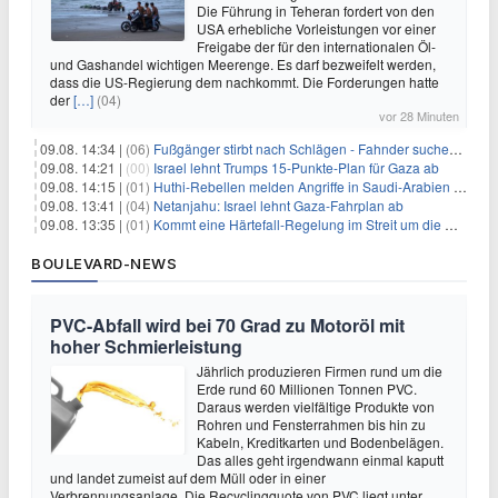
Die Führung in Teheran fordert von den
USA erhebliche Vorleistungen vor einer
Freigabe der für den internationalen Öl-
und Gashandel wichtigen Meerenge. Es darf bezweifelt werden,
dass die US-Regierung dem nachkommt. Die Forderungen hatte
der
[…]
(04)
vor 28 Minuten
09.08. 14:34 |
(06)
Fußgänger stirbt nach Schlägen - Fahnder suchen Autofahrer
09.08. 14:21 |
(00)
Israel lehnt Trumps 15-Punkte-Plan für Gaza ab
09.08. 14:15 |
(01)
Huthi-Rebellen melden Angriffe in Saudi-Arabien und im Jemen
09.08. 13:41 |
(04)
Netanjahu: Israel lehnt Gaza-Fahrplan ab
09.08. 13:35 |
(01)
Kommt eine Härtefall-Regelung im Streit um die Rente mit 63?
BOULEVARD-NEWS
PVC-Abfall wird bei 70 Grad zu Motoröl mit
hoher Schmierleistung
Jährlich produzieren Firmen rund um die
Erde rund 60 Millionen Tonnen PVC.
Daraus werden vielfältige Produkte von
Rohren und Fensterrahmen bis hin zu
Kabeln, Kreditkarten und Bodenbelägen.
Das alles geht irgendwann einmal kaputt
und landet zumeist auf dem Müll oder in einer
Verbrennungsanlage. Die Recyclingquote von PVC liegt unter