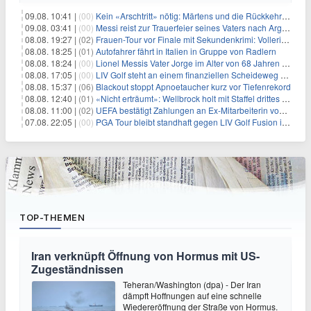
09.08. 10:41 |
(00)
Kein «Arschtritt» nötig: Märtens und die Rückkehr nach Paris
09.08. 03:41 |
(00)
Messi reist zur Trauerfeier seines Vaters nach Argentinien
08.08. 19:27 |
(02)
Frauen-Tour vor Finale mit Sekundenkrimi: Vollering in Gelb
08.08. 18:25 |
(01)
Autofahrer fährt in Italien in Gruppe von Radlern
08.08. 18:24 |
(00)
Lionel Messis Vater Jorge im Alter von 68 Jahren gestorben
08.08. 17:05 |
(00)
LIV Golf steht an einem finanziellen Scheideweg auf der Suche nach neuen Investitionen
08.08. 15:37 |
(06)
Blackout stoppt Apnoetaucher kurz vor Tiefenrekord
08.08. 12:40 |
(01)
«Nicht erträumt»: Wellbrock holt mit Staffel drittes EM-Gold
08.08. 11:00 |
(02)
UEFA bestätigt Zahlungen an Ex-Mitarbeiterin von Infantino
07.08. 22:05 |
(00)
PGA Tour bleibt standhaft gegen LIV Golf Fusion in einem sich wandelnden Sportumfeld
TOP-THEMEN
Iran verknüpft Öffnung von Hormus mit US-
Zugeständnissen
Teheran/Washington (dpa) - Der Iran
dämpft Hoffnungen auf eine schnelle
Wiedereröffnung der Straße von Hormus.