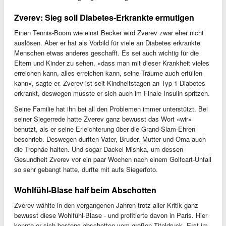
Zverev: Sieg soll Diabetes-Erkrankte ermutigen
Einen Tennis-Boom wie einst Becker wird Zverev zwar eher nicht
auslösen. Aber er hat als Vorbild für viele an Diabetes erkrankte
Menschen etwas anderes geschafft. Es sei auch wichtig für die
Eltern und Kinder zu sehen, «dass man mit dieser Krankheit vieles
erreichen kann, alles erreichen kann, seine Träume auch erfüllen
kann», sagte er. Zverev ist seit Kindheitstagen an Typ-1-Diabetes
erkrankt, deswegen musste er sich auch im Finale Insulin spritzen.
Seine Familie hat ihn bei all den Problemen immer unterstützt. Bei
seiner Siegerrede hatte Zverev ganz bewusst das Wort «wir»
benutzt, als er seine Erleichterung über die Grand-Slam-Ehren
beschrieb. Deswegen durften Vater, Bruder, Mutter und Oma auch
die Trophäe halten. Und sogar Dackel Mishka, um dessen
Gesundheit Zverev vor ein paar Wochen nach einem Golfcart-Unfall
so sehr gebangt hatte, durfte mit aufs Siegerfoto.
Wohlfühl-Blase half beim Abschotten
Zverev wählte in den vergangenen Jahren trotz aller Kritik ganz
bewusst diese Wohlfühl-Blase - und profitierte davon in Paris. Hier
konnte er sich bestens abschotten vom großen Titeldruck. Erst im