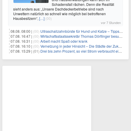
Schadensfall rächen. Denn die Realität
sieht anders aus: „Unsere Dachdeckerbetriebe sind nach
Unwettern natürlich so schnell wie möglich bei betroffenen
Hausbesitzern“,
[…]
(00)
vor 7 Stunden
08.08. 08:00 |
(00)
Ultraschallzahnbürste für Hund und Katze – Tipps zur erfolgreichen Eingewöhnung
07.08. 16:47 |
(00)
Wirtschaftsstaatssekretär Thomas Dörflinger besucht Handwerksbetrieb im Kammerbezirk Freiburg
07.08. 16:31 |
(00)
Arbeit macht Spaß oder krank
07.08. 16:10 |
(00)
Vernetzung in jeder Hinsicht – Die Städte der Zukunft sind grün-blau
07.08. 15:29 |
(01)
Drei bis zehn Prozent, so viel Strom verbraucht ein Aufzug im Gebäude