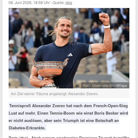
08. Juni 2026, 18:58 Uhr
·
Quelle:
dpa
Foto: Christophe Ena/AP/dpa
Am Ziel seiner Träume angelangt: Alexander Zverev.
Tennisprofi Alexander Zverev hat nach dem French-Open-Sieg
Lust auf mehr. Einen Tennis-Boom wie einst Boris Becker wird
er nicht auslösen, aber sein Triumph ist eine Botschaft an
Diabetes-Erkrankte.
Paris (dpa) - Nach seinem emotionalen Premieren-Triumph begrüßte