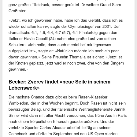
ganz großen Titeldruck, besser gerüstet für weitere Grand-Slam-
Großtaten.
«Jetzt, wo ich gewonnen habe, habe ich das Gefühl, dass ich es
wieder schaffen kann», sagte der Olympiasieger von 2021. Der
dramatische 6:1, 4:6, 6:4, 6:7 (5:7), 6:1-Finalerfolg gegen den
Italiener Flavio Cobolli (24) nahm eine große Last von seinen
Schultern. «Ich hoffe, dass auch mental bei mir irgendwas
aufgeplatzt ist», sagte er: «Natürlich möchte ich noch ein paar
davon gewinnen.» Seine Freundin Thomalla ist sicher: «Jetzt ist
der Knoten geplatzt, jetzt wird er noch zwei, drei von den Dingern
gewinnen.»
Becker: Zverev findet «neue Seite in seinem
Lebenswerk»
Die nächste Chance dazu gibt es beim Rasen-Klassiker
Wimbledon, der in drei Wochen beginnt. Doch Rasen ist nicht sein
bevorzugter Belag, und der italienische Weltranglistenerste Jannik
Sinner wird dann mit aller Macht versuchen, das frühe Aus in Paris
nach einem körperlichen Einbruch geradezurücken. Und der
verletzte Spanier Carlos Alcaraz arbeitet fleißig an seinem
Comeback und dürfte im September bei den US Open starten.