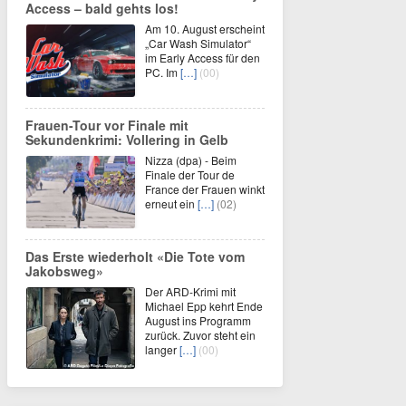
Access – bald gehts los!
Am 10. August erscheint
„Car Wash Simulator“
im Early Access für den
PC. Im
[…]
(00)
Frauen-Tour vor Finale mit
Sekundenkrimi: Vollering in Gelb
Nizza (dpa) - Beim
Finale der Tour de
France der Frauen winkt
erneut ein
[…]
(02)
Das Erste wiederholt «Die Tote vom
Jakobsweg»
Der ARD-Krimi mit
Michael Epp kehrt Ende
August ins Programm
zurück. Zuvor steht ein
langer
[…]
(00)