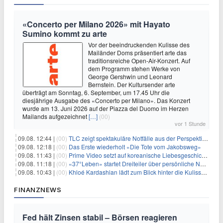
«Concerto per Milano 2026» mit Hayato
Sumino kommt zu arte
Vor der beeindruckenden Kulisse des
Mailänder Doms präsentiert arte das
traditionsreiche Open-Air-Konzert. Auf
dem Programm stehen Werke von
George Gershwin und Leonard
Bernstein. Der Kultursender arte
überträgt am Sonntag, 6. September, um 17.45 Uhr die
diesjährige Ausgabe des «Concerto per Milano». Das Konzert
wurde am 13. Juni 2026 auf der Piazza del Duomo im Herzen
Mailands aufgezeichnet
[…]
(00)
vor 1 Stunde
09.08. 12:44 |
(00)
TLC zeigt spektakuläre Notfälle aus der Perspektive der Patienten
09.08. 12:18 |
(00)
Das Erste wiederholt «Die Tote vom Jakobsweg»
09.08. 11:43 |
(00)
Prime Video setzt auf koreanische Liebesgeschichte
09.08. 11:18 |
(00)
«37°Leben» startet Dreiteiler über persönliche Neuanfänge
09.08. 10:43 |
(00)
Khloé Kardashian lädt zum Blick hinter die Kulissen ihres Freundeskreises
FINANZNEWS
Fed hält Zinsen stabil – Börsen reagieren