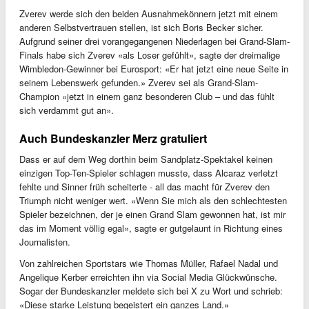
Zverev werde sich den beiden Ausnahmekönnern jetzt mit einem
anderen Selbstvertrauen stellen, ist sich Boris Becker sicher.
Aufgrund seiner drei vorangegangenen Niederlagen bei Grand-Slam-
Finals habe sich Zverev «als Loser gefühlt», sagte der dreimalige
Wimbledon-Gewinner bei Eurosport: «Er hat jetzt eine neue Seite in
seinem Lebenswerk gefunden.» Zverev sei als Grand-Slam-
Champion «jetzt in einem ganz besonderen Club – und das fühlt
sich verdammt gut an».
Auch Bundeskanzler Merz gratuliert
Dass er auf dem Weg dorthin beim Sandplatz-Spektakel keinen
einzigen Top-Ten-Spieler schlagen musste, dass Alcaraz verletzt
fehlte und Sinner früh scheiterte - all das macht für Zverev den
Triumph nicht weniger wert. «Wenn Sie mich als den schlechtesten
Spieler bezeichnen, der je einen Grand Slam gewonnen hat, ist mir
das im Moment völlig egal», sagte er gutgelaunt in Richtung eines
Journalisten.
Von zahlreichen Sportstars wie Thomas Müller, Rafael Nadal und
Angelique Kerber erreichten ihn via Social Media Glückwünsche.
Sogar der Bundeskanzler meldete sich bei X zu Wort und schrieb:
«Diese starke Leistung begeistert ein ganzes Land.»