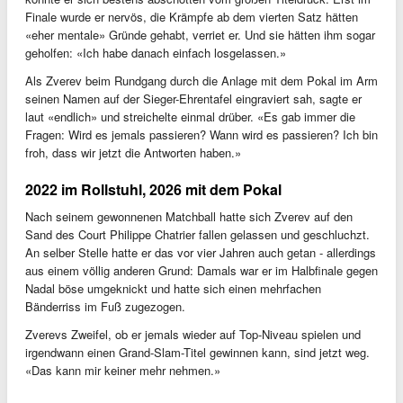
Finale wurde er nervös, die Krämpfe ab dem vierten Satz hätten
«eher mentale» Gründe gehabt, verriet er. Und sie hätten ihm sogar
geholfen: «Ich habe danach einfach losgelassen.»
Als Zverev beim Rundgang durch die Anlage mit dem Pokal im Arm
seinen Namen auf der Sieger-Ehrentafel eingraviert sah, sagte er
laut «endlich» und streichelte einmal drüber. «Es gab immer die
Fragen: Wird es jemals passieren? Wann wird es passieren? Ich bin
froh, dass wir jetzt die Antworten haben.»
2022 im Rollstuhl, 2026 mit dem Pokal
Nach seinem gewonnenen Matchball hatte sich Zverev auf den
Sand des Court Philippe Chatrier fallen gelassen und geschluchzt.
An selber Stelle hatte er das vor vier Jahren auch getan - allerdings
aus einem völlig anderen Grund: Damals war er im Halbfinale gegen
Nadal böse umgeknickt und hatte sich einen mehrfachen
Bänderriss im Fuß zugezogen.
Zverevs Zweifel, ob er jemals wieder auf Top-Niveau spielen und
irgendwann einen Grand-Slam-Titel gewinnen kann, sind jetzt weg.
«Das kann mir keiner mehr nehmen.»