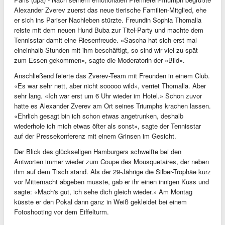
Alexander Zverev zuerst das neue tierische Familien-Mitglied, ehe
er sich ins Pariser Nachleben stürzte. Freundin Sophia Thomalla
reiste mit dem neuen Hund Buba zur Titel-Party und machte dem
Tennisstar damit eine Riesenfreude. «Sascha hat sich erst mal
eineinhalb Stunden mit ihm beschäftigt, so sind wir viel zu spät
zum Essen gekommen», sagte die Moderatorin der «Bild».
Anschließend feierte das Zverev-Team mit Freunden in einem Club.
«Es war sehr nett, aber nicht sooooo wild», verriet Thomalla. Aber
sehr lang. «Ich war erst um 6 Uhr wieder im Hotel.» Schon zuvor
hatte es Alexander Zverev am Ort seines Triumphs krachen lassen.
«Ehrlich gesagt bin ich schon etwas angetrunken, deshalb
wiederhole ich mich etwas öfter als sonst», sagte der Tennisstar
auf der Pressekonferenz mit einem Grinsen im Gesicht.
Der Blick des glückseligen Hamburgers schweifte bei den
Antworten immer wieder zum Coupe des Mousquetaires, der neben
ihm auf dem Tisch stand. Als der 29-Jährige die Silber-Trophäe kurz
vor Mitternacht abgeben musste, gab er ihr einen innigen Kuss und
sagte: «Mach's gut, ich sehe dich gleich wieder.» Am Montag
küsste er den Pokal dann ganz in Weiß gekleidet bei einem
Fotoshooting vor dem Eiffelturm.