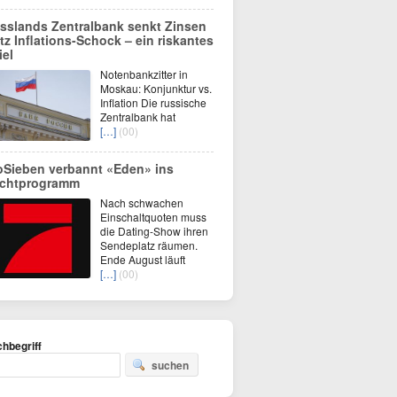
sslands Zentralbank senkt Zinsen
otz Inflations-Schock – ein riskantes
iel
Notenbankzitter in
Moskau: Konjunktur vs.
Inflation Die russische
Zentralbank hat
[…]
(00)
oSieben verbannt «Eden» ins
chtprogramm
Nach schwachen
Einschaltquoten muss
die Dating-Show ihren
Sendeplatz räumen.
Ende August läuft
[…]
(00)
hbegriff
suchen