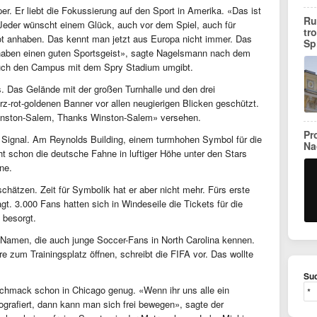
r. Er liebt die Fokussierung auf den Sport in Amerika. «Das ist
Ru
eder wünscht einem Glück, auch vor dem Spiel, auch für
tr
kot anhaben. Das kennt man jetzt aus Europa nicht immer. Das
Sp
 haben einen guten Sportsgeist», sagte Nagelsmann nach dem
 auch den Campus mit dem Spry Stadium umgibt.
rs. Das Gelände mit der großen Turnhalle und den drei
rz-rot-goldenen Banner vor allen neugierigen Blicken geschützt.
 Winston-Salem, Thanks Winston-Salem» versehen.
Pr
 Signal. Am Reynolds Building, einem turmhohen Symbol für die
Na
ht schon die deutsche Fahne in luftiger Höhe unter den Stars
hne.
chätzen. Zeit für Symbolik hat er aber nicht mehr. Fürs erste
t. 3.000 Fans hatten sich in Windeseile die Tickets für die
g besorgt.
e Namen, die auch junge Soccer-Fans in North Carolina kennen.
 zum Trainingsplatz öffnen, schreibt die FIFA vor. Das wollte
Suc
schmack schon in Chicago genug. «Wenn ihr uns alle ein
tografiert, dann kann man sich frei bewegen», sagte der