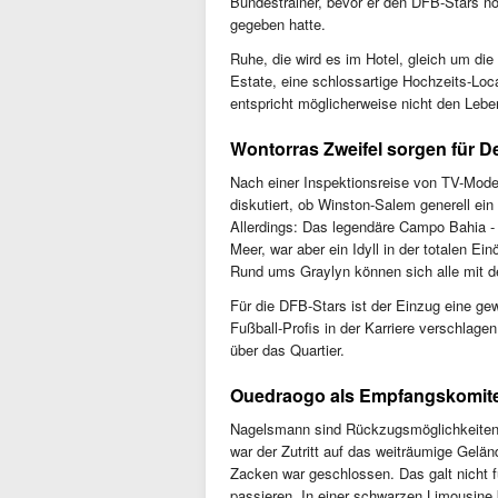
Bundestrainer, bevor er den DFB-Stars n
gegeben hatte.
Ruhe, die wird es im Hotel, gleich um die
Estate, eine schlossartige Hochzeits-Loc
entspricht möglicherweise nicht den Leb
Wontorras Zweifel sorgen für D
Nach einer Inspektionsreise von TV-Mode
diskutiert, ob Winston-Salem generell ei
Allerdings: Das legendäre Campo Bahia - 
Meer, war aber ein Idyll in der totalen Ei
Rund ums Graylyn können sich alle mit 
Für die DFB-Stars ist der Einzug eine ge
Fußball-Profis in der Karriere verschlage
über das Quartier.
Ouedraogo als Empfangskomit
Nagelsmann sind Rückzugsmöglichkeiten i
war der Zutritt auf das weiträumige Gelä
Zacken war geschlossen. Das galt nicht 
passieren. In einer schwarzen Limousine 