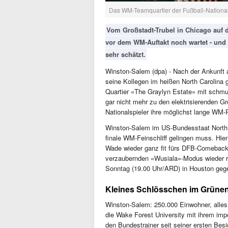
Das WM-Teamquartier der Fußball-Nationa
Vom Großstadt-Trubel in Chicago auf
vor dem WM-Auftakt noch wartet - und 
sehr schätzt.
Winston-Salem (dpa) - Nach der Ankunft
seine Kollegen im heißen North Carolina
Quartier «The Graylyn Estate» mit schmu
gar nicht mehr zu den elektrisierenden Gr
Nationalspieler ihre möglichst lange WM
Winston-Salem im US-Bundesstaat North C
finale WM-Feinschliff gelingen muss. Hie
Wade wieder ganz fit fürs DFB-Comeback 
verzaubernden «Wusiala»-Modus wieder ri
Sonntag (19.00 Uhr/ARD) in Houston geg
Kleines Schlösschen im Grüne
Winston-Salem: 250.000 Einwohner, alle
die Wake Forest University mit ihrem im
den Bundestrainer seit seiner ersten Be