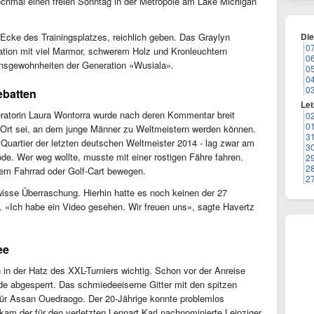
ochmal einen freien Sonntag in der Metropole am Lake Michigan
 Ecke des Trainingsplatzes, reichlich geben. Das Graylyn
Di
0
ation mit viel Marmor, schwerem Holz und Kronleuchtern
0
ensgewohnheiten der Generation «Wusiala».
0
0
0
ebatten
Let
ratorin Laura Wontorra wurde nach deren Kommentar breit
0
0
n Ort sei, an dem junge Männer zu Weltmeistern werden können.
3
Quartier der letzten deutschen Weltmeister 2014 - lag zwar am
3
nöde. Wer weg wollte, musste mit einer rostigen Fähre fahren.
2
2
dem Fahrrad oder Golf-Cart bewegen.
2
wisse Überraschung. Hierhin hatte es noch keinen der 27
n. «Ich habe ein Video gesehen. Wir freuen uns», sagte Havertz
ee
n der Hatz des XXL-Turniers wichtig. Schon vor der Anreise
nde abgesperrt. Das schmiedeeiserne Gitter mit den spitzen
für Assan Ouedraogo. Der 20-Jährige konnte problemlos
kam der für den verletzten Lennart Karl nachnominierte Leipziger