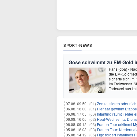
SPORT-NEWS
Gose schwimmt zu EM-Gold i
Paris (dpa) - Na
die EM-Goldmeda
sicherte sich im 
im Freiwasser. S
Tadeucci aus Ital
07.08. 09:50 |
(01)
Zentralisieren oder ni
06.08. 18:00 |
(01)
Pienaar gewinnt Etappe 
06.08. 17:05 |
(06)
Infantino räumt Fehler e
06.08. 16:05 |
(02)
Real-Wechsel fix: Dioma
06.08. 09:12 |
(03)
Frauen-Tour erklimmt M
05.08. 18:08 |
(03)
Frauen-Tour: Niedermai
05.08. 14:12 |
(05)
Figo fordert Infantinos R