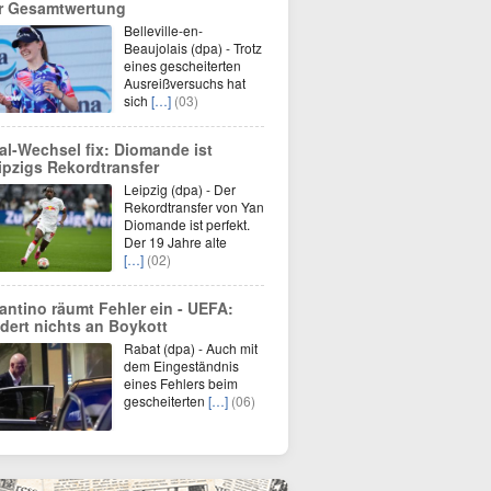
r Gesamtwertung
Belleville-en-
Beaujolais (dpa) - Trotz
eines gescheiterten
Ausreißversuchs hat
sich
[…]
(03)
al-Wechsel fix: Diomande ist
ipzigs Rekordtransfer
Leipzig (dpa) - Der
Rekordtransfer von Yan
Diomande ist perfekt.
Der 19 Jahre alte
[…]
(02)
fantino räumt Fehler ein - UEFA:
dert nichts an Boykott
Rabat (dpa) - Auch mit
dem Eingeständnis
eines Fehlers beim
gescheiterten
[…]
(06)