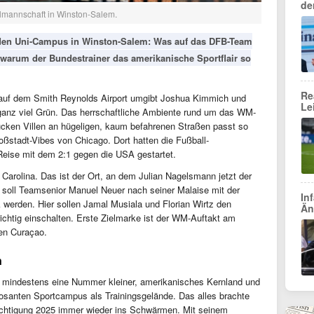
de
lmannschaft in Winston-Salem.
 den Uni-Campus in Winston-Salem: Was auf das DFB-Team
warum der Bundestrainer das amerikanische Sportflair so
Re
 auf dem Smith Reynolds Airport umgibt Joshua Kimmich und
Le
 ganz viel Grün. Das herrschaftliche Ambiente rund um das WM-
cken Villen an hügeligen, kaum befahrenen Straßen passt so
oßstadt-Vibes von Chicago. Dort hatten die Fußball-
-Reise mit dem 2:1 gegen die USA gestartet.
arolina. Das ist der Ort, an dem Julian Nagelsmann jetzt der
r soll Teamsenior Manuel Neuer nach seiner Malaise mit der
In
werden. Hier sollen Jamal Musiala und Florian Wirtz den
Än
chtig einschalten. Erste Zielmarke ist der WM-Auftakt am
en Curaçao.
n
s mindestens eine Nummer kleiner, amerikanisches Kernland und
posanten Sportcampus als Trainingsgelände. Das alles brachte
sichtigung 2025 immer wieder ins Schwärmen. Mit seinem