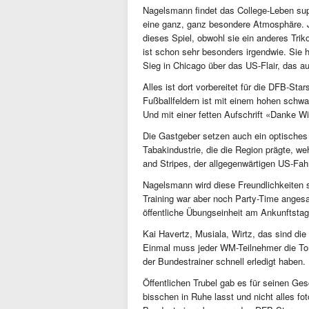
Nagelsmann findet das College-Leben supe
eine ganz, ganz besondere Atmosphäre. J
dieses Spiel, obwohl sie ein anderes Tri
ist schon sehr besonders irgendwie. Sie
Sieg in Chicago über das US-Flair, das
Alles ist dort vorbereitet für die DFB-Sta
Fußballfeldern ist mit einem hohen schwa
Und mit einer fetten Aufschrift «Danke
Die Gastgeber setzen auch ein optisches
Tabakindustrie, die die Region prägte, we
and Stripes, der allgegenwärtigen US-Fa
Nagelsmann wird diese Freundlichkeiten s
Training war aber noch Party-Time angesag
öffentliche Übungseinheit am Ankunftsta
Kai Havertz, Musiala, Wirtz, das sind di
Einmal muss jeder WM-Teilnehmer die Tore
der Bundestrainer schnell erledigt haben.
Öffentlichen Trubel gab es für seinen Ge
bisschen in Ruhe lasst und nicht alles fo