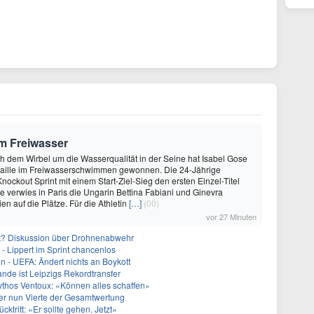
m Freiwasser
ch dem Wirbel um die Wasserqualität in der Seine hat Isabel Gose
ille im Freiwasserschwimmen gewonnen. Die 24-Jährige
Knockout Sprint mit einem Start-Ziel-Sieg den ersten Einzel-Titel
ie verwies in Paris die Ungarin Bettina Fabiani und Ginevra
ien auf die Plätze. Für die Athletin
[…]
(00)
vor 27 Minuten
cht? Diskussion über Drohnenabwehr
- Lippert im Sprint chancenlos
in - UEFA: Ändert nichts an Boykott
nde ist Leipzigs Rekordtransfer
ythos Ventoux: «Können alles schaffen»
er nun Vierte der Gesamtwertung
ücktritt: «Er sollte gehen. Jetzt»