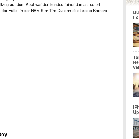
tzug auf dem Kopf war der Bundestrainer damals sofort
in der Halle, in der NBA-Star Tim Duncan einst seine Karriere
Bu
Fö
To
Re
ve
iP
Up
Boy