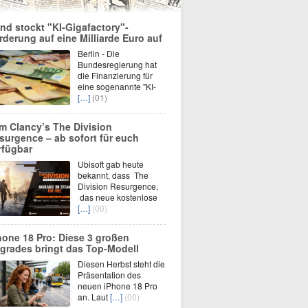
nd stockt "KI-Gigafactory"-
rderung auf eine Milliarde Euro auf
Berlin - Die
Bundesregierung hat
die Finanzierung für
eine sogenannte "KI-
[…]
(01)
m Clancy’s The Division
surgence – ab sofort für euch
rfügbar
Ubisoft gab heute
bekannt, dass The
Division Resurgence,
das neue kostenlose
[…]
(00)
hone 18 Pro: Diese 3 großen
grades bringt das Top-Modell
Diesen Herbst steht die
Präsentation des
neuen iPhone 18 Pro
an. Laut
[…]
(00)