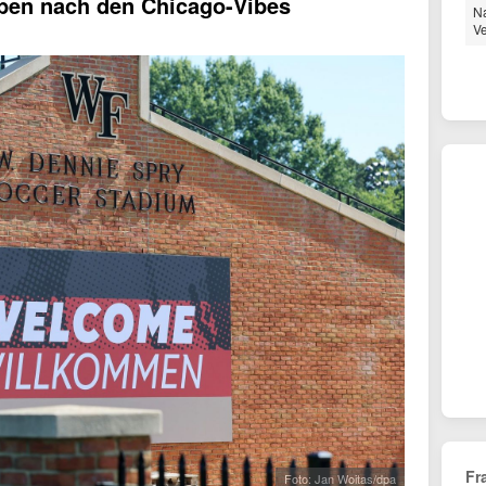
ben nach den Chicago-Vibes
Na
Ve
Fr
Foto: Jan Woitas/dpa