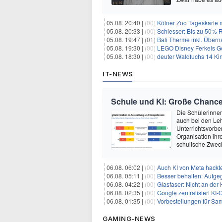
05.08. 20:40 |
(00)
Kölner Zoo Tageskarte m
05.08. 20:33 |
(00)
Schiesser: Bis zu 50% R
05.08. 19:47 |
(01)
Bali Therme inkl. Übern
05.08. 19:30 |
(00)
LEGO Disney Ferkels Ge
05.08. 18:30 |
(00)
deuter Waldfuchs 14 Ki
IT-NEWS
Schule und KI: Große Chanc
Die Schülerinnen 
auch bei den Leh
Unterrichtsvorber
Organisation ihre
schulische Zwec
06.08. 06:02 |
(00)
Auch KI von Meta hackte
06.08. 05:11 |
(00)
Besser behalten: Aufg
06.08. 04:22 |
(00)
Glasfaser: Nicht an der
06.08. 02:35 |
(00)
Google zentralisiert KI-O
06.08. 01:35 |
(00)
Vorbestellungen für Samsun
GAMING-NEWS