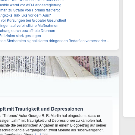
strie warnt vor AfD-Landesregierung
Oman zu Straße von Hormus fast fertig
angkoks Tuk-Tuks vor dem Aus?
t vor Kürzungen bei Globaler Gesundheit
 dringen auf verbindliche Maßnahmen
rohung durch bewaffnete Drohnen
olizisten stark gestiegen
rberaten signalisieren dringenden Bedarf an verbesserter Gesundheitsinfrastruktur
ft mit Traurigkeit und Depressionen
f Thrones'-Autor George R. R. Martin hat eingeräumt, dass er
ssigen Jahr" mit Traurigkeit und Depressionen zu kämpfen hat.
achte die persönlichen Angaben in einem Blogbeitrag auf seiner
eschreibt er die vergangenen zwölf Monate als "überwältigend".
ch "großartige Dinge,
[…]
(00)