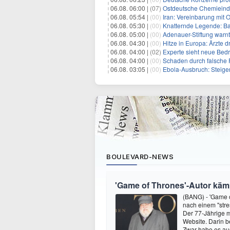
06.08. 06:00 |
(07)
Ostdeutsche Chemieindu
06.08. 05:54 |
(00)
Iran: Vereinbarung mit 
06.08. 05:30 |
(00)
Knatternde Legende: B
06.08. 05:00 |
(00)
Adenauer-Stiftung warn
06.08. 04:30 |
(00)
Hitze in Europa: Ärzte
06.08. 04:00 |
(02)
Experte sieht neue Bed
06.08. 04:00 |
(00)
Schaden durch falsche P
06.08. 03:05 |
(00)
Ebola-Ausbruch: Steigende Ste
BOULEVARD-NEWS
'Game of Thrones'-Autor kämp
(BANG) - 'Game o
nach einem "stre
Der 77-Jährige m
Website. Darin b
Zwar habe es au