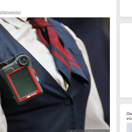
ichtenagentur
Os
vo