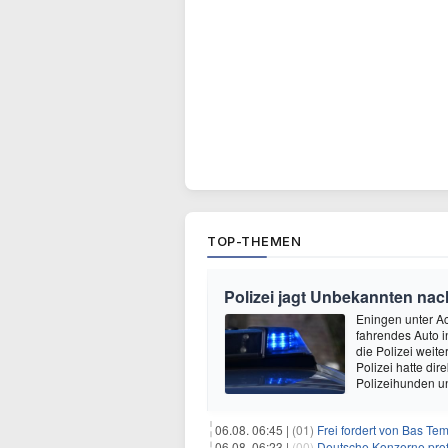
TOP-THEMEN
Polizei jagt Unbekannten na
Eningen unter A
fahrendes Auto i
die Polizei wei
Polizei hatte di
Polizeihunden u
06.08. 06:45 |
(01)
Frei fordert von Bas Te
06.08. 06:23 |
(00)
Deutsche Konzerne pro