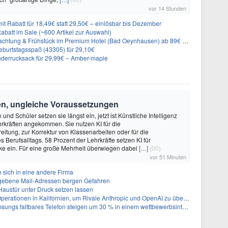
vor 14 Stunden
it Rabatt für 18,49€ statt 29,50€ – einlösbar bis Dezember
abatt im Sale (~600 Artikel zur Auswahl)
achtung & Frühstück im Premium Hotel (Bad Oeynhausen) ab 89€ p.P.
burtstagsspaß (43305) für 29,10€
nderrucksack für 29,99€ – Amber-maple
en, ungleiche Voraussetzungen
und Schüler setzen sie längst ein, jetzt ist Künstliche Intelligenz
rkräften angekommen. Sie nutzen KI für die
eitung, zur Korrektur von Klassenarbeiten oder für die
s Berufsalltags. 58 Prozent der Lehrkräfte setzen KI für
ke ein. Für eine große Mehrheit überwiegen dabei
[…]
(00)
vor 51 Minuten
 sich in eine andere Firma
egebene Mail-Adressen bergen Gefahren
 Haustür unter Druck setzen lassen
perationen in Kalifornien, um Rivale Anthropic und OpenAI zu überholen
gs faltbares Telefon steigen um 30 % in einem wettbewerbsintensiven Markt