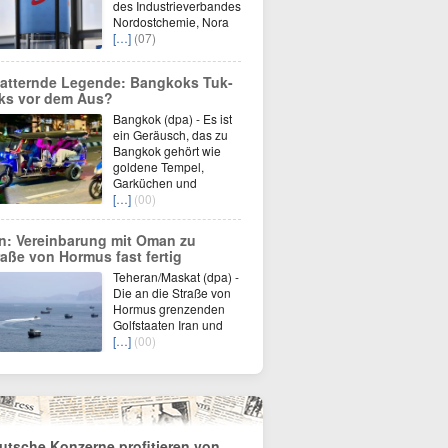
des Industrieverbandes
Nordostchemie, Nora
[…]
(07)
atternde Legende: Bangkoks Tuk-
ks vor dem Aus?
Bangkok (dpa) - Es ist
ein Geräusch, das zu
Bangkok gehört wie
goldene Tempel,
Garküchen und
[…]
(00)
an: Vereinbarung mit Oman zu
raße von Hormus fast fertig
Teheran/Maskat (dpa) -
Die an die Straße von
Hormus grenzenden
Golfstaaten Iran und
[…]
(00)
utsche Konzerne profitieren von