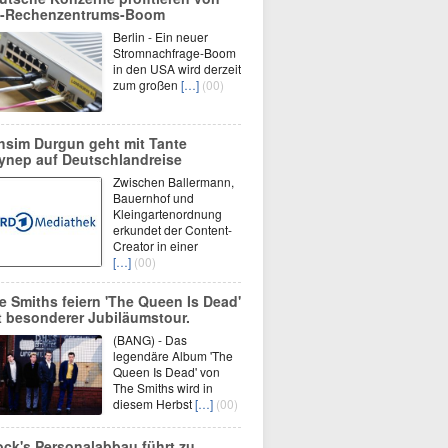
-Rechenzentrums-Boom
Berlin - Ein neuer
Stromnachfrage-Boom
in den USA wird derzeit
zum großen
[…]
(00)
hsim Durgun geht mit Tante
ynep auf Deutschlandreise
Zwischen Ballermann,
Bauernhof und
Kleingartenordnung
erkundet der Content-
Creator in einer
[…]
(00)
e Smiths feiern 'The Queen Is Dead'
t besonderer Jubiläumstour.
(BANG) - Das
legendäre Album 'The
Queen Is Dead' von
The Smiths wird in
diesem Herbst
[…]
(00)
ock's Personalabbau führt zu