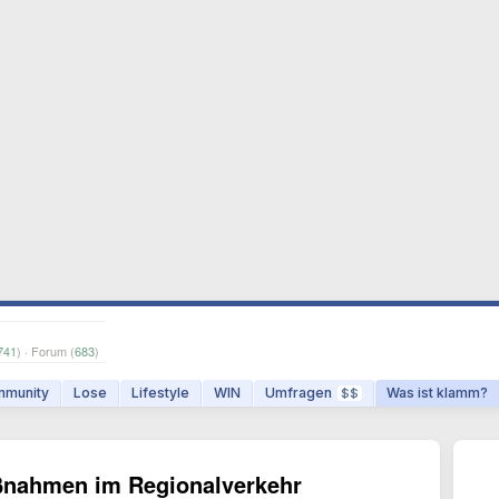
741
) · Forum (
683
)
munity
Lose
Lifestyle
WIN
Umfragen
Was ist klamm?
$$
ßnahmen im Regionalverkehr