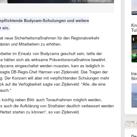
via dts Nachrichtenagentur
erpflichtende Bodycam-Schulungen und weitere
Kn
 ein.
Tu
hat neue Sicherheitsmaßnahmen für den Regionalverkehr
ästen und Mitarbeitern zu erhöhen.
rbeiter im Einsatz von Bodycams geschult sein, teilte der
ese hätten sich als wirksame Präventionsmaßnahme bewährt.
odycams eingeschaltet werden mussten, kam es lediglich in
, sagte DB-Regio-Chef Harmen van Zijderveld. Das Tragen der
Ir
llig. Der Konzern will aber mit verpflichtenden Schulungen mehr
St
 auf die Verfügbarkeit sagte van Zijderveld: "Alle, die eine
auch."
ss künftig neben Bild- auch Tonaufnahmen möglich werden,
s auch die Aufklärung von Straftaten deutlich verbessert werden
 Herbst starten zu können", so van Zijderveld.
De