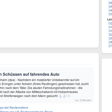
0
0
0
0
Let
0
0
3
3
2
2
2
ch Schüssen auf fahrendes Auto
chalm (dpa) - Nachdem ein maskierter Unbekannter auf ein
n Eningen unter Achalm (Kreis Reutlingen) geschossen hat, sucht
terhin nach dem Täter. Die akuten Fahndungsmaßnahmen - die
rekt nach der Attacke von Mittwochabend mit Hubschrauber,
nd Streifenwagen nach dem Mann gesucht -
[…]
(00)
vor 2 Minuten
mpo bei Rentenreform
fitieren von US-Rechenzentrums-Boom