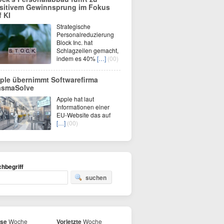
sitivem Gewinnsprung im Fokus
f KI
Strategische
Personalreduzierung
Block Inc. hat
Schlagzeilen gemacht,
indem es 40%
[…]
(00)
ple übernimmt Softwarefirma
asmaSolve
Apple hat laut
Informationen einer
EU-Website das auf
[…]
(00)
hbegriff
suchen
ese
Woche
Vorletzte
Woche