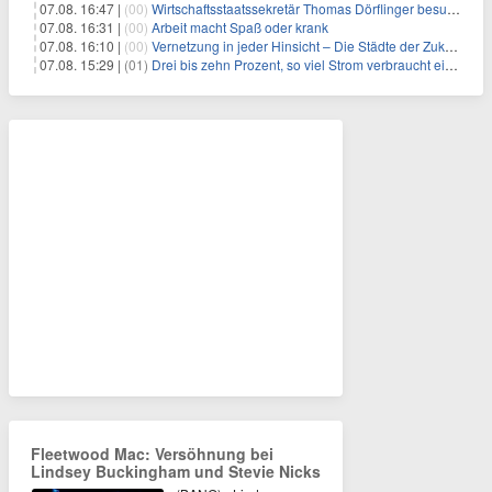
07.08. 16:47 |
(00)
Wirtschaftsstaatssekretär Thomas Dörflinger besucht Handwerksbetrieb im Kammerbezirk Freiburg
07.08. 16:31 |
(00)
Arbeit macht Spaß oder krank
07.08. 16:10 |
(00)
Vernetzung in jeder Hinsicht – Die Städte der Zukunft sind grün-blau
07.08. 15:29 |
(01)
Drei bis zehn Prozent, so viel Strom verbraucht ein Aufzug im Gebäude
Fleetwood Mac: Versöhnung bei
Lindsey Buckingham und Stevie Nicks