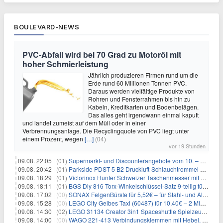
BOULEVARD-NEWS
PVC-Abfall wird bei 70 Grad zu Motoröl mit
hoher Schmierleistung
Jährlich produzieren Firmen rund um die
Erde rund 60 Millionen Tonnen PVC.
Daraus werden vielfältige Produkte von
Rohren und Fensterrahmen bis hin zu
Kabeln, Kreditkarten und Bodenbelägen.
Das alles geht irgendwann einmal kaputt
und landet zumeist auf dem Müll oder in einer
Verbrennungsanlage. Die Recyclingquote von PVC liegt unter
einem Prozent, wegen
[…]
(04)
vor 19 Stunden
09.08. 22:05 |
(01)
Supermarkt- und Discounterangebote vom 10. – 15.08.2026
09.08. 20:42 |
(01)
Parkside PDST 5 B2 Druckluft-Schlauchtrommel mit 10 m Schlauch für 25,94€
09.08. 18:29 |
(01)
Victorinox Hunter Schweizer Taschenmesser mit 12 Funktionen für 43,99€
09.08. 18:11 |
(01)
BGS Diy 816 Torx-Winkelschlüssel-Satz 9-teilig für 6,45€
09.08. 17:02 |
(00)
SONAX FelgenBürste für 5,52€ – für Stahl- und Alufelgen
09.08. 15:28 |
(00)
LEGO City Gelbes Taxi (60487) für 10,40€ – 2 Minifiguren
09.08. 14:30 |
(02)
LEGO 31134 Creator 3in1 Spaceshuttle Spielzeug für 6,39€
09.08. 14:00 |
(00)
WAGO 221-413 Verbindungsklemmen mit Hebel, 50 Stück für 14,99€