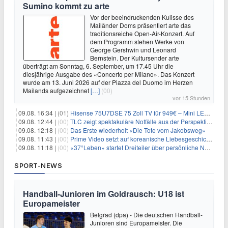
Sumino kommt zu arte
Vor der beeindruckenden Kulisse des
Mailänder Doms präsentiert arte das
traditionsreiche Open-Air-Konzert. Auf
dem Programm stehen Werke von
George Gershwin und Leonard
Bernstein. Der Kultursender arte
überträgt am Sonntag, 6. September, um 17.45 Uhr die
diesjährige Ausgabe des «Concerto per Milano». Das Konzert
wurde am 13. Juni 2026 auf der Piazza del Duomo im Herzen
Mailands aufgezeichnet
[…]
(00)
vor 15 Stunden
09.08. 16:34 |
(01)
Hisense 75U7DSE 75 Zoll TV für 949€ – Mini LED, 144Hz, 2026
09.08. 12:44 |
(00)
TLC zeigt spektakuläre Notfälle aus der Perspektive der Patienten
09.08. 12:18 |
(00)
Das Erste wiederholt «Die Tote vom Jakobsweg»
09.08. 11:43 |
(00)
Prime Video setzt auf koreanische Liebesgeschichte
09.08. 11:18 |
(00)
«37°Leben» startet Dreiteiler über persönliche Neuanfänge
SPORT-NEWS
Handball-Junioren im Goldrausch: U18 ist
Europameister
Belgrad (dpa) - Die deutschen Handball-
Junioren sind Europameister. Die