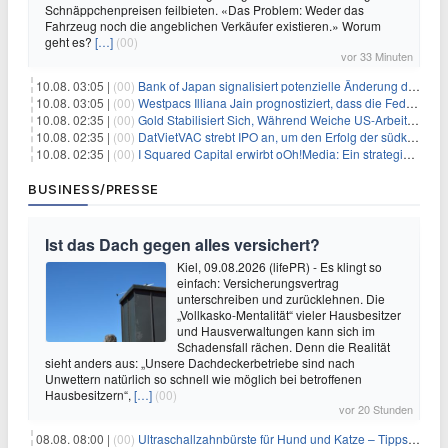
Schnäppchenpreisen feilbieten. «Das Problem: Weder das
Fahrzeug noch die angeblichen Verkäufer existieren.» Worum
geht es?
[…]
(00)
vor 33 Minuten
10.08. 03:05 |
(00)
Bank of Japan signalisiert potenzielle Änderung der Zinspolitik angesichts von Inflationsbedenken
10.08. 03:05 |
(00)
Westpacs Illiana Jain prognostiziert, dass die Fed die Zinssätze nach dem Arbeitsmarktbericht stabil halten wird
10.08. 02:35 |
(00)
Gold Stabilisiert Sich, Während Weiche US-Arbeitsmarktdaten Zinsängste Lindern
10.08. 02:35 |
(00)
DatVietVAC strebt IPO an, um den Erfolg der südkoreanischen Unterhaltungsindustrie nachzuahmen
10.08. 02:35 |
(00)
I Squared Capital erwirbt oOh!Media: Ein strategischer Schritt in der Außenwerbung
BUSINESS/PRESSE
Ist das Dach gegen alles versichert?
Kiel, 09.08.2026 (lifePR) - Es klingt so
einfach: Versicherungsvertrag
unterschreiben und zurücklehnen. Die
„Vollkasko-Mentalität“ vieler Hausbesitzer
und Hausverwaltungen kann sich im
Schadensfall rächen. Denn die Realität
sieht anders aus: „Unsere Dachdeckerbetriebe sind nach
Unwettern natürlich so schnell wie möglich bei betroffenen
Hausbesitzern“,
[…]
(00)
vor 20 Stunden
08.08. 08:00 |
(00)
Ultraschallzahnbürste für Hund und Katze – Tipps zur erfolgreichen Eingewöhnung