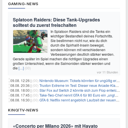
GAMING-NEWS
Splatoon Raiders: Diese Tank-Upgrades
solltest du zuerst freischalten
In Splatoon Raiders sind die Tanks ein
wichtiger Bestandteil deines Fortschritts.
Sie bestimmen nicht nur, wie du dich
durch die Spirhalit-Inseln bewegst,
sondern können mit verschiedenen
Verbesserungen deutlich stärker werden.
Gerade später im Spiel machen die richtigen Upgrades einen
großen Unterschied, wenn die Salmoniden stärker werden und
die
[…]
(00)
vor 11 Stunden
09.08. 12:26 |
(00)
Nintendo Museum: Tickets könnten für ungültig erklärt werden!
08.08. 20:36 |
(00)
Truxton Extreme im Test: Dieser neue Arcade-Klassiker verzeiht dir gar nichts
08.08. 18:00 |
(00)
Star Fox auf Switch 2 könnte sich zum Flop entwickeln
08.08. 17:45 |
(00)
Take-Two-Chef nennt GTA 6 für 80 Euro ein „unglaubliches Schnäppchen“
08.08. 16:30 |
(00)
GTA 6: Netflix nennt angeblich Laufzeit der neuen Gameplay-Präsentation
KINO/TV-NEWS
«Concerto per Milano 2026» mit Hayato