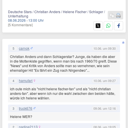
Deutsche Stars / Christian Anders / Helene Fischer / Schlager /
Unterhaltung
08.06.2026
·
13:00 Uhr
[5 Kommentare]
carnok
5
10.06. um 09:30
Christian Anders und dann Schlagerstar? Junge, da haben die aber
in die Mottenkiste gegriffen, wenn man bis nach 1960/70 greift. Diese
"News" und Kritik von Anders sollte man so vernehmen, wie sein
ehemaliger Hit "Es fährt ein Zug nach Nirgendwo"...
hamufari
4
10.06. um 09:27
ich oute mich als "nicht helene fischer-fan" und als "nicht christian
anders-fan". aber wenn ich nur die wahl zwischen den beiden hätte,
würde ich helene wählen.
truck676
3
09.06. um 12:16
Helene WER?
nadine2113
2
08.06. um 19:05