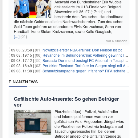
Auswahl von Bundestrainer Erik Wudtke
deklassierte im U18-Finale von Belgrad
Slowenien mit 36: 27 (17: 11) und
bescherte dem Deutschen Handballbund
die nächste Goldmedaille im Nachwuchsbereich. Zum deutschen
Gold-Team gehören unter anderem Elvis Kretzschmar, Sohn von
Handball-Ikone Stefan Kretzschmar, sowie Kalle Gaugisch,
[…]
(01)
vor 6 Stunden
09.08. 20:58 |
(01)
Nowitzkis erster NBA-Trainer: Don Nelson ist tot
09.08. 19:15 |
(06)
Revanche im Sekundenkrimi: Vollering gewinnt Tour
09.08. 17:12 |
(00)
Borussia Dortmund besiegt FC Arsenal in Testspiel mit 3:2
09.08. 16:49 |
(03)
Perfekter Einstand: Torhüter ter Stegen siegt mit Ajax
09.08. 11:38 |
(03)
Schmutzkampagne gegen Infantino? FIFA schaltet auf Angriff
FINANZNEWS
Gefälschte Auto-Inserate: So gehen Betrüger
vor
Pforzheim (dpa) - Polizei, Autohändler
und Internetplattformen warnen vor
gefälschten Auto-Angeboten. Jüngst wies
die Pforzheimer Polizei via Instagram auf
Täuschungsversuche hin, bei denen
Betrüger angebliche Unfallfahrzeuge zu