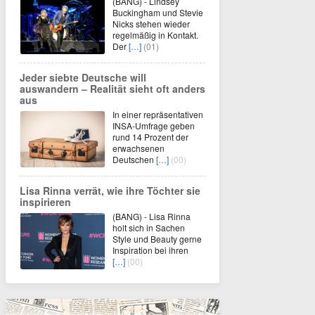
(BANG) - Lindsey
Buckingham und Stevie
Nicks stehen wieder
regelmäßig in Kontakt.
Der
[…]
(01)
Jeder siebte Deutsche will
auswandern – Realität sieht oft anders
aus
In einer repräsentativen
INSA-Umfrage geben
rund 14 Prozent der
erwachsenen
Deutschen
[…]
(00)
Lisa Rinna verrät, wie ihre Töchter sie
inspirieren
(BANG) - Lisa Rinna
holt sich in Sachen
Style und Beauty gerne
Inspiration bei ihren
[…]
(00)