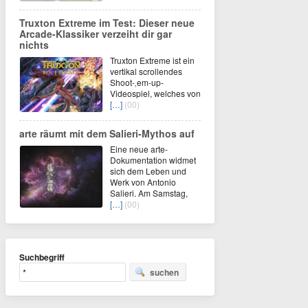
Truxton Extreme im Test: Dieser neue
Arcade-Klassiker verzeiht dir gar
nichts
Truxton Extreme ist ein
vertikal scrollendes
Shoot-‚em-up-
Videospiel, welches von
[…]
(00)
arte räumt mit dem Salieri-Mythos auf
Eine neue arte-
Dokumentation widmet
sich dem Leben und
Werk von Antonio
Salieri. Am Samstag,
[…]
(00)
Suchbegriff
suchen