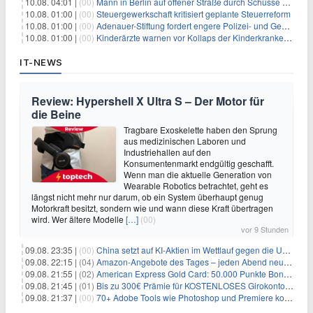
10.08. 04:01 |
(00)
Mann in Berlin auf offener Straße durch Schüsse getötet
10.08. 01:00 |
(00)
Steuergewerkschaft kritisiert geplante Steuerreform
10.08. 01:00 |
(00)
Adenauer-Stiftung fordert engere Polizei- und Geheimdienstkooperation
10.08. 01:00 |
(00)
Kinderärzte warnen vor Kollaps der Kinderkrankenpflege
IT-NEWS
Review: Hypershell X Ultra S – Der Motor für
die Beine
Tragbare Exoskelette haben den Sprung
aus medizinischen Laboren und
Industriehallen auf den
Konsumentenmarkt endgültig geschafft.
Wenn man die aktuelle Generation von
Wearable Robotics betrachtet, geht es
längst nicht mehr nur darum, ob ein System überhaupt genug
Motorkraft besitzt, sondern wie und wann diese Kraft übertragen
wird. Wer ältere Modelle
[…]
(00)
vor 9 Stunden
09.08. 23:35 |
(00)
China setzt auf KI-Aktien im Wettlauf gegen die USA um Chip- und Technologiedominanz
09.08. 22:15 |
(04)
Amazon-Angebote des Tages – jeden Abend neue Deals zum Stöbern
09.08. 21:55 |
(02)
American Express Gold Card: 50.000 Punkte Bonus + Metall-Kreditkarte
09.08. 21:45 |
(01)
Bis zu 300€ Prämie für KOSTENLOSES Girokonto bei der Santander – 50€ schon nach 1 Woche!
09.08. 21:37 |
(00)
70+ Adobe Tools wie Photoshop und Premiere kostenlos in ChatGPT