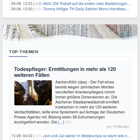
09.08. 13:33 |
(12)
Wolt: 20€ Rabatt auf die ersten zwei Bestellungen für Neukunden
09.08. 12:00 |
(00)
Tommy Hilfiger TH Daily Satchel Mono Handtasche für 73,97€
TOP-THEMEN
Todespfleger: Ermittlungen in mehr als 120
weiteren Fällen
Aachen/Köln (dpa) - Der Fall eines
bereits wegen zehnfachen Mordes
verurteilten Krankenpflegers nimmt
immer größere Dimensionen an. Die
Aachener Staatsanwaltschaft ermittelt
inzwischen in mehr als 120 weiteren
Verdachtsfällen, teilte eine Sprecherin auf Anfrage der Deutschen
Presse-Agentur mit. Bislang seien 39 Exhumierungen
durchgeführt worden. Die
[…]
(00)
vor 18 Minuten
10.08. 04:02 |
(00)
Juni und Juli waren in Westeuropa so warm wie noch nie