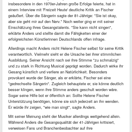
insbesondere in den 1970er-Jahren große Erfolge feierte, hat in
einem Interview mit 'Freizeit Heute' deutliche Kritik an Fischer
geäußert. Über die Sängerin sagte der 81-Jährige: "Sie ist okay,
aber sie geht mir auf den Nerv." Noch weiter ging er mit seiner
Einschätzung ihres Gesangstalents. "Sie kann nicht singen",
erklärte Anders und stellte damit die Fähigkeiten einer der
erfolgreichsten Künstlerinnen Deutschlands offen infrage.
Allerdings macht Anders nicht Helene Fischer selbst für seine Kritik
verantwortlich. Vielmehr sieht er die Ursache bei ihrer stimmlichen
Ausbildung. Seiner Ansicht nach sei ihre Stimme "zu schmalzig"
und zu stark in Richtung Musical geprägt worden. Dadurch wirke ihr
Gesang künstlich und verliere an Natürlichkeit. Besonders
provokant wurde der Sänger, als er erklärte, Fischer sei eine
"gedrechselte Sängerin". Zugleich behauptete er, sie könne deutlich
besser klingen, wenn ihre Stimme anders geschult worden wäre.
Sogar seine Hilfe bot er öffentlich an: Sollte Helene Fischer
Unterstützung benötigen, könne sie sich jederzeit an ihn wenden.
Er würde ihr zeigen, "wie man singt", sagte Anders.
Mit seiner Meinung steht der Musiker allerdings weitgehend allein.
Während Anders die Gesangsqualität der 41-Jährigen kritisiert,
verweisen Fans und Branchenbeobachter auf ihre