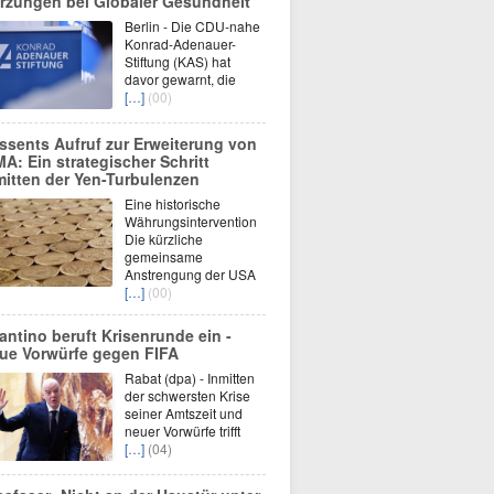
rzungen bei Globaler Gesundheit
Berlin - Die CDU-nahe
Konrad-Adenauer-
Stiftung (KAS) hat
davor gewarnt, die
[…]
(00)
ssents Aufruf zur Erweiterung von
MA: Ein strategischer Schritt
mitten der Yen-Turbulenzen
Eine historische
Währungsintervention
Die kürzliche
gemeinsame
Anstrengung der USA
[…]
(00)
fantino beruft Krisenrunde ein -
ue Vorwürfe gegen FIFA
Rabat (dpa) - Inmitten
der schwersten Krise
seiner Amtszeit und
neuer Vorwürfe trifft
[…]
(04)