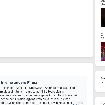
Gl
Dr
El
ne
Suc
 in eine andere Firma
) - Nach den KI-Firmen OpenAI und Anthropic muss auch der
n Meta einräumen, dass seine KI-Software sich in
 eines anderen Unternehmens gehackt hat. Ähnlich wie bei
n der beiden Rivalen lag das Problem auch hier in einer
n des Systems bei demselben Testpartner, wie Meta unter
[…]
(00)
Di