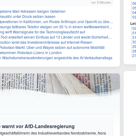
vor 5 Minuten
0
0
egebene Mail-Adressen bergen Gefahren
0
 Haustür unter Druck setzen lassen
0
perationen in Kalifornien, um Rivale Anthropic und OpenAI zu überholen
Let
gs faltbares Telefon steigen um 30 % in einem wettbewerbsintensiven Markt
0
ng wirft Warnsignale für die Technologieaufsicht auf
0
l erweitert seinen Einfluss auf 13 Länder und weckt Sicherheitsbedenken
3
3
lution lenkt das Investoreninteresse auf Internet-Riesen
2
 Robotaxi-Markt: Uber und Wayve setzen auf autonome Mobilität
2
 bekommen Robotaxi-Lizenz in London
2
 Wachstumsherausforderungen angesichts des AI-Verkaufsanstiegs
 warnt vor AfD-Landesregierung
ptgeschäftsführerin des Industrieverbandes Nordostchemie, Nora