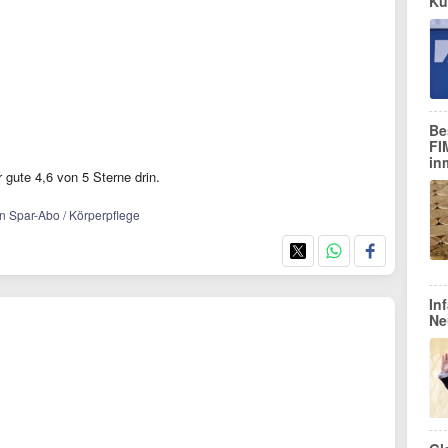
Kü
Be
FI
in
 gute 4,6 von 5 Sterne drin.
n Spar-Abo / Körperpflege
In
Ne