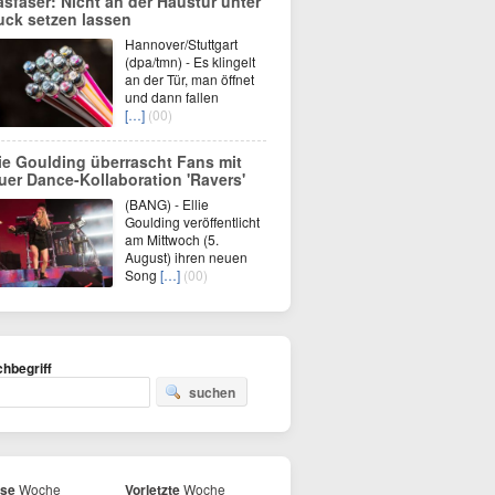
asfaser: Nicht an der Haustür unter
uck setzen lassen
Hannover/Stuttgart
(dpa/tmn) - Es klingelt
an der Tür, man öffnet
und dann fallen
[…]
(00)
lie Goulding überrascht Fans mit
uer Dance-Kollaboration 'Ravers'
(BANG) - Ellie
Goulding veröffentlicht
am Mittwoch (5.
August) ihren neuen
Song
[…]
(00)
hbegriff
suchen
ese
Woche
Vorletzte
Woche