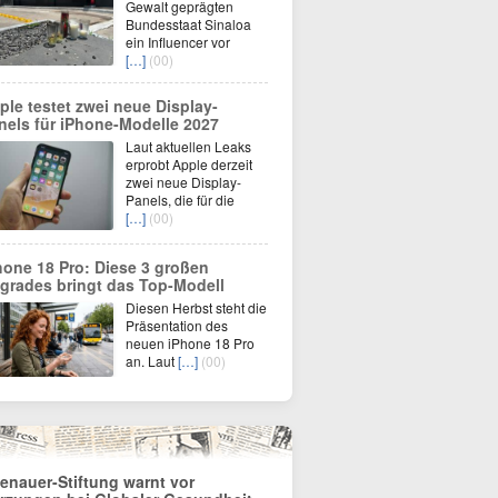
Gewalt geprägten
Bundesstaat Sinaloa
ein Influencer vor
[…]
(00)
ple testet zwei neue Display-
nels für iPhone-Modelle 2027
Laut aktuellen Leaks
erprobt Apple derzeit
zwei neue Display-
Panels, die für die
[…]
(00)
hone 18 Pro: Diese 3 großen
grades bringt das Top-Modell
Diesen Herbst steht die
Präsentation des
neuen iPhone 18 Pro
an. Laut
[…]
(00)
enauer-Stiftung warnt vor