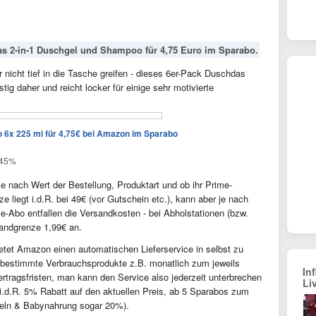
as 2-in-1 Duschgel und Shampoo für 4,75 Euro im Sparabo.
r nicht tief in die Tasche greifen - dieses 6er-Pack Duschdas
 daher und reicht locker für einige sehr motivierte
6x 225 ml für 4,75€ bei Amazon im Sparabo
. 45%
e nach Wert der Bestellung, Produktart und ob ihr Prime-
e liegt i.d.R. bei 49€ (vor Gutschein etc.), kann aber je nach
me-Abo entfallen die Versandkosten - bei Abholstationen (bzw.
sandgrenze 1,99€ an.
ietet Amazon einen automatischen Lieferservice in selbst zu
n bestimmte Verbrauchsprodukte z.B. monatlich zum jeweils
In
ertragsfristen, man kann den Service also jederzeit unterbrechen
Li
t i.d.R. 5% Rabatt auf den aktuellen Preis, ab 5 Sparabos zum
deln & Babynahrung sogar 20%).