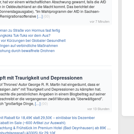
, hat vor einem wirtschaftlichen Abschwung gewarnt, falls die AfD
in Ostdeutschland an die Macht kommt. Das berichtet der
(Donnerstagausgabe). "Im Wahlprogramm der AfD in Sachsen-
 Remigrationsoffensive
[…]
(00)
vor 7 Minuten
Oman zu Straße von Hormus fast fertig
angkoks Tuk-Tuks vor dem Aus?
t vor Kürzungen bei Globaler Gesundheit
 dringen auf verbindliche Maßnahmen
rohung durch bewaffnete Drohnen
ft mit Traurigkeit und Depressionen
f Thrones'-Autor George R. R. Martin hat eingeräumt, dass er
ssigen Jahr" mit Traurigkeit und Depressionen zu kämpfen hat.
achte die persönlichen Angaben in einem Blogbeitrag auf seiner
eschreibt er die vergangenen zwölf Monate als "überwältigend".
ch "großartige Dinge,
[…]
(00)
vor 13 Stunden
it Rabatt für 18,49€ statt 29,50€ – einlösbar bis Dezember
abatt im Sale (~600 Artikel zur Auswahl)
achtung & Frühstück im Premium Hotel (Bad Oeynhausen) ab 89€ p.P.
burtstagsspaß (43305) für 29,10€