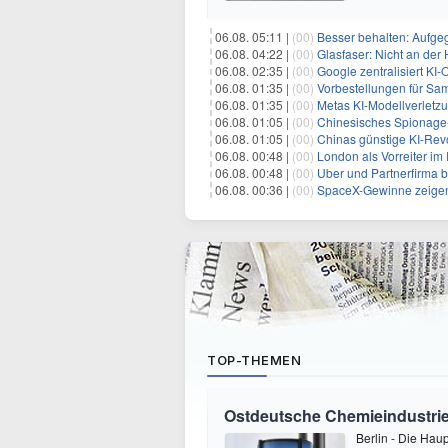
06.08. 05:11 |
(00)
Besser behalten: Aufg
06.08. 04:22 |
(00)
Glasfaser: Nicht an der
06.08. 02:35 |
(00)
Google zentralisiert KI-O
06.08. 01:35 |
(00)
Vorbestellungen für Samsun
06.08. 01:35 |
(00)
Metas KI-Modellverletzu
06.08. 01:05 |
(00)
Chinesisches Spionage-Too
06.08. 01:05 |
(00)
Chinas günstige KI-Revo
06.08. 00:48 |
(00)
London als Vorreiter im
06.08. 00:48 |
(00)
Uber und Partnerfirma
06.08. 00:36 |
(00)
SpaceX-Gewinne zeigen
TOP-THEMEN
Ostdeutsche Chemieindustrie
Berlin - Die Hau