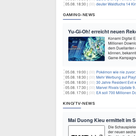
05.08. 18:30 |
(00)
deuter Waldfuchs 14 Ki
GAMING-NEWS
Yu‑Gi‑Oh! erreicht neuen Reko
Konami Digital E
Millionen Downlo
dem Duellanten
können, bekanntg
Game-Kampagne 
05.08. 19:00 |
(00)
Pokémon wie nie zuvor:
05.08. 18:30 |
(00)
Mehr Werbung auf PlayS
05.08. 18:00 |
(00)
30 Jahre Resident Evil
05.08. 17:30 |
(00)
Marvel Rivals Update 9.
05.08. 17:00 |
(00)
EA soll 700 Millionen Do
KINO/TV-NEWS
Mai Duong Kieu ermittelt im 
Die Schauspieler
der neuen sechst