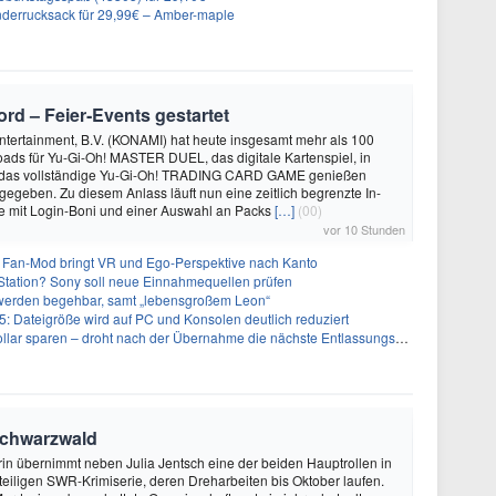
nderrucksack für 29,99€ – Amber-maple
rd – Feier‑Events gestartet
ntertainment, B.V. (KONAMI) hat heute insgesamt mehr als 100
ads für Yu-Gi-Oh! MASTER DUEL, das digitale Kartenspiel, in
 das vollständige Yu-Gi-Oh! TRADING CARD GAME genießen
egeben. Zu diesem Anlass läuft nun eine zeitlich begrenzte In-
mit Login-Boni und einer Auswahl an Packs
[…]
(00)
vor 10 Stunden
 Fan-Mod bringt VR und Ego-Perspektive nach Kanto
tation? Sony soll neue Einnahmequellen prüfen
 werden begehbar, samt „lebensgroßem Leon“
5: Dateigröße wird auf PC und Konsolen deutlich reduziert
llar sparen – droht nach der Übernahme die nächste Entlassungswelle?
Schwarzwald
in übernimmt neben Julia Jentsch eine der beiden Hauptrollen in
eiligen SWR-Krimiserie, deren Dreharbeiten bis Oktober laufen.