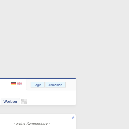
Login
Anmelden
Werben
- keine Kommentare -