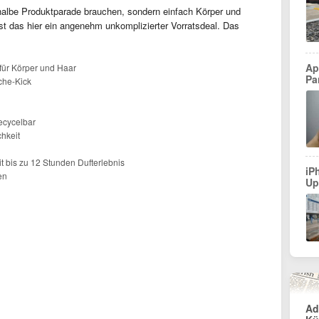
 halbe Produktparade brauchen, sondern einfach Körper und
ist das hier ein angenehm unkomplizierter Vorratsdeal. Das
Ap
für Körper und Haar
Pa
che-Kick
recycelbar
chkeit
t bis zu 12 Stunden Dufterlebnis
iP
en
Up
Ad