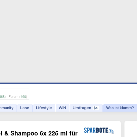
668
) · Forum (
490
)
munity
Lose
Lifestyle
WIN
Umfragen
Was ist klamm?
$$
l & Shampoo 6x 225 ml für