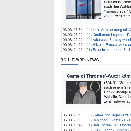
Schmidt-Kesseler
nach den Wahlen 
"Tagesspiegel" 
Anhalt wird eine
06.08. 05:54 |
(00)
Iran: Vereinbarung mit 
06.08. 05:30 |
(00)
Knatternde Legende: B
06.08. 05:00 |
(00)
Adenauer-Stiftung warn
06.08. 04:30 |
(00)
Hitze in Europa: Ärzte
06.08. 04:00 |
(01)
Experte sieht neue Bed
BOULEVARD-NEWS
'Game of Thrones'-Autor kämp
(BANG) - 'Game o
nach einem "stre
Der 77-Jährige m
Website. Darin b
Zwar habe es au
05.08. 20:40 |
(00)
Kölner Zoo Tageskarte m
05.08. 20:33 |
(00)
Schiesser: Bis zu 50% R
05.08. 19:47 |
(01)
Bali Therme inkl. Übern
05.08. 19:30 |
(00)
LEGO Disney Ferkels Ge