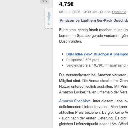
4,75€
08. Juni 2026, 13:30 Uhr
·
Quelle:
Sparbote
Anzeige
Amazon verkauft ein 6er-Pack Duschd
Für einmal richtig frisch machen müsst ih
kommt im Sparabo gerade verdammt günstig
Duschrunden.
Duschdas 2-in-1 Duschgel & Shampoo 
Entspricht 3,52€ pro l
Vergleichspreis: 10,79€, ihr spart mind
Die Versandkosten bei Amazon variieren j
Mitglied sind. Die Versandkostenfrei-Grenz
Nutzer unterschiedlich ausfallen. Mit Pri
Amazon Locker) fallen unterhalb der Ver
Amazon Spar-Abo
: Unter diesem Label b
definierenden Lieferintervallen. Man kan
aktuellen Preis beziehen. Es gibt keine V
- auch nach der ersten Lieferung. Es gib
gleichen Lieferzeitpunkt sogar 15% (Win