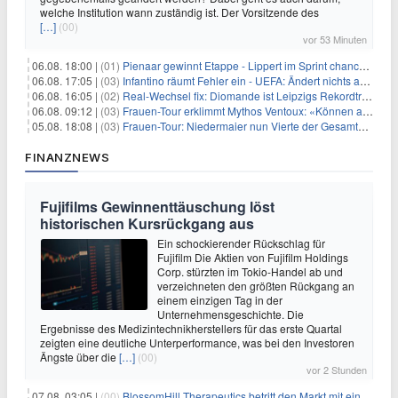
welche Institution wann zuständig ist. Der Vorsitzende des
[…]
(00)
vor 53 Minuten
06.08. 18:00 |
(01)
Pienaar gewinnt Etappe - Lippert im Sprint chancenlos
06.08. 17:05 |
(03)
Infantino räumt Fehler ein - UEFA: Ändert nichts an Boykott
06.08. 16:05 |
(02)
Real-Wechsel fix: Diomande ist Leipzigs Rekordtransfer
06.08. 09:12 |
(03)
Frauen-Tour erklimmt Mythos Ventoux: «Können alles schaffen»
05.08. 18:08 |
(03)
Frauen-Tour: Niedermaier nun Vierte der Gesamtwertung
FINANZNEWS
Fujifilms Gewinnenttäuschung löst
historischen Kursrückgang aus
Ein schockierender Rückschlag für
Fujifilm Die Aktien von Fujifilm Holdings
Corp. stürzten im Tokio-Handel ab und
verzeichneten den größten Rückgang an
einem einzigen Tag in der
Unternehmensgeschichte. Die
Ergebnisse des Medizintechnikherstellers für das erste Quartal
zeigten eine deutliche Unterperformance, was bei den Investoren
Ängste über die
[…]
(00)
vor 2 Stunden
07.08. 03:05 |
(00)
BlossomHill Therapeutics betritt den Markt mit einem IPO-Boost von 150 Millionen Dollar