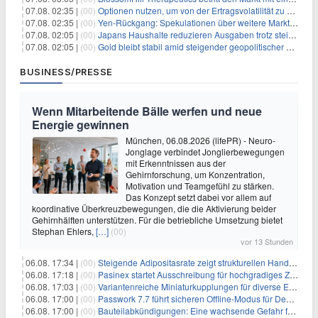
07.08. 02:35 |
(00)
Optionen nutzen, um von der Ertragsvolatilität zu profitieren
07.08. 02:35 |
(00)
Yen-Rückgang: Spekulationen über weitere Marktinterventionen nehmen zu
07.08. 02:05 |
(00)
Japans Haushalte reduzieren Ausgaben trotz steigender Löhne: Ein Warnsignal für das Wachstum
07.08. 02:05 |
(00)
Gold bleibt stabil amid steigender geopolitischer Spannungen im Persischen Golf
BUSINESS/PRESSE
Wenn Mitarbeitende Bälle werfen und neue
Energie gewinnen
München, 06.08.2026 (lifePR) - Neuro-
Jonglage verbindet Jonglierbewegungen
mit Erkenntnissen aus der
Gehirnforschung, um Konzentration,
Motivation und Teamgefühl zu stärken.
Das Konzept setzt dabei vor allem auf
koordinative Überkreuzbewegungen, die die Aktivierung beider
Gehirnhälften unterstützen. Für die betriebliche Umsetzung bietet
Stephan Ehlers,
[…]
(00)
vor 13 Stunden
06.08. 17:34 |
(00)
Steigende Adipositasrate zeigt strukturellen Handlungsbedarf bei der Ernährung schulpflichtiger Kinder
06.08. 17:18 |
(00)
Pasinex startet Ausschreibung für hochgradiges Zinksulfidkonzentrat mit Germanium- und Silbergehalten und stellt ein Betriebsupdate bereit
06.08. 17:03 |
(00)
Variantenreiche Miniaturkupplungen für diverse Einsatzbereiche
06.08. 17:00 |
(00)
Passwork 7.7 führt sicheren Offline-Modus für Desktop- und Mobile-Apps ein
06.08. 17:00 |
(00)
Bauteilabkündigungen: Eine wachsende Gefahr für industrielle Elektroniksysteme