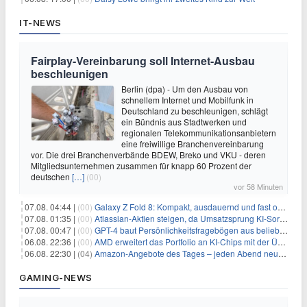
IT-NEWS
Fairplay-Vereinbarung soll Internet-Ausbau
beschleunigen
Berlin (dpa) - Um den Ausbau von
schnellem Internet und Mobilfunk in
Deutschland zu beschleunigen, schlägt
ein Bündnis aus Stadtwerken und
regionalen Telekommunikationsanbietern
eine freiwillige Branchenvereinbarung
vor. Die drei Branchenverbände BDEW, Breko und VKU - deren
Mitgliedsunternehmen zusammen für knapp 60 Prozent der
deutschen
[…]
(00)
vor 58 Minuten
07.08. 04:44 |
(00)
Galaxy Z Fold 8: Kompakt, ausdauernd und fast ohne Falte
07.08. 01:35 |
(00)
Atlassian-Aktien steigen, da Umsatzsprung KI-Sorgen dämpft
07.08. 00:47 |
(00)
GPT-4 baut Persönlichkeitsfragebögen aus beliebigen Texten und sagt Antworten voraus
06.08. 22:36 |
(00)
AMD erweitert das Portfolio an KI-Chips mit der Übernahme von Taalas
06.08. 22:30 |
(04)
Amazon-Angebote des Tages – jeden Abend neue Deals zum Stöbern
GAMING-NEWS