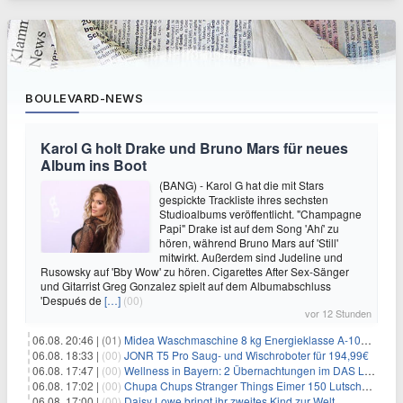
BOULEVARD-NEWS
Karol G holt Drake und Bruno Mars für neues
Album ins Boot
(BANG) - Karol G hat die mit Stars
gespickte Trackliste ihres sechsten
Studioalbums veröffentlicht. "Champagne
Papi" Drake ist auf dem Song 'Ahí' zu
hören, während Bruno Mars auf 'Still'
mitwirkt. Außerdem sind Judeline und
Rusowsky auf 'Bby Wow' zu hören. Cigarettes After Sex-Sänger
und Gitarrist Greg Gonzalez spielt auf dem Albumabschluss
'Después de
[…]
(00)
vor 12 Stunden
06.08. 20:46 |
(01)
Midea Waschmaschine 8 kg Energieklasse A-10% 1400 U/Min für 289,97€
06.08. 18:33 |
(00)
JONR T5 Pro Saug- und Wischroboter für 194,99€
06.08. 17:47 |
(00)
Wellness in Bayern: 2 Übernachtungen im DAS LUDWIG Sports Resort inkl. HP + Wellness ab 174€ p.P.
06.08. 17:02 |
(00)
Chupa Chups Stranger Things Eimer 150 Lutscher für 21,95€
06.08. 17:00 |
(00)
Daisy Lowe bringt ihr zweites Kind zur Welt