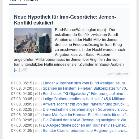
Neue Hypothek für Iran-Gespräche: Jemen-
Konflikt eskaliert
Riad/Sanaa/Washington (dpa) - Der
eskalierende Konflikt zwischen Saudi-
Arabien und der Huthi-Miliz im Jemen
droht eine Friedenslösung im Iran-Krieg
zu erschweren. In der Nacht wurden nach
Angaben des von Saudi-Arabien
angeführten Militärbündnisses im Jemen bei Angriffen der vom
Iran unterstützten Huthi mindestens elf Zivilisten in Saudi-Arabien
[…]
(00)
vor 2 Minuten
07.08. 05:15 |
(00)
Länder wünschen sich vom Bund weniger Hauruck-Gesetzgebung
07.08. 04:30 |
(00)
Spanien im Finsternis-Fieber: Balkonplätze für 700 Euro
07.08. 04:00 |
(01)
Bund stockt "KI-Gigafactory"-Förderung auf eine Milliarde Euro auf
07.08. 03:05 |
(00)
Latigo Biotherapeutics sichert sich 345,6 Millionen Dollar in einer erhöhten IPO und ebnet den Weg für nicht-opioide Schmerztherapie
07.08. 03:05 |
(00)
Anwars Tochter tritt von der Parteiführung zurück und hebt politische Turbulenzen hervor
07.08. 02:35 |
(00)
Die Festnahme des ehemaligen Gouverneurs von Mexiko hebt die anhaltenden Herausforderungen in der Governance und im Geschäftsumfeld hervor
07.08. 02:35 |
(00)
Irans Manöver im Hormus: Ein Hindernis für den freien Handel und das Investorenvertrauen
07.08. 02:05 |
(00)
Die Zukunft der MAGA-Bewegung navigieren: Was steht für Investoren auf dem Spiel?
07.08. 02:00 |
(01)
EU-Abgeordnete pochen auf Touristenvisa-Einschränkungen für Russen
07.08. 01:05 |
(00)
Senator Cramer priorisiert die Regierungsfinanzierung angesichts des bevorstehenden Ferienbeginns