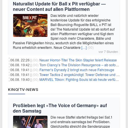
Naturalist Update für Ball x Pit verfügbar —
neuer Content auf allen Plattformen
Das letzte und natürlich wieder
kostenlose Update für das erfolgreiche
Ball-Bouncing-Roguelite BALL x PIT ist
da! The Naturalist Update ist ab sofort auf
allen Plattformen verfügbar und fügt dem
Spiel noch mehr Charaktere, Bälle und
Passive Fähigkeiten hinzu, wodurch sich die Möglichkeiten eines
Runs erheblich erweitern. Neue Charaktere
[…]
(00)
vor 7 Stunden
06.08. 22:26 |
(00)
Neuer Horror‑Titel The Skin Stapler feiert Release
06.08. 19:42 |
(00)
Tom Clancy’s The Division Resurgence – ab sofort für euch verfügbar
06.08. 19:41 |
(00)
Farmer’s Dynasty 2 bringt euch neue Fahrzeuge
06.08. 19:41 |
(00)
Tower Tactics 2 angekündigt: Tower Defense und Deckbuilding Kombo kehrt zurück
06.08. 19:40 |
(00)
MARVEL Tōkon: Fighting Souls ist ab heute verfügbar
KINO/TV-NEWS
ProSieben legt «The Voice of Germany» auf
den Samstag
Die neue Staffel startet freitags bei Sat.1
und erstmals samstags bei ProSieben.
Gleichzeitig streicht die Sendergruppe