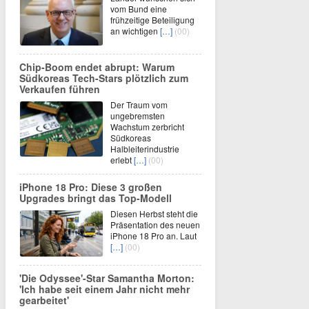
vom Bund eine
frühzeitige Beteiligung
an wichtigen
[…]
(00)
Chip-Boom endet abrupt: Warum
Südkoreas Tech-Stars plötzlich zum
Verkaufen führen
Der Traum vom
ungebremsten
Wachstum zerbricht
Südkoreas
Halbleiterindustrie
erlebt
[…]
(00)
iPhone 18 Pro: Diese 3 großen
Upgrades bringt das Top-Modell
Diesen Herbst steht die
Präsentation des neuen
iPhone 18 Pro an. Laut
[…]
(00)
'Die Odyssee'-Star Samantha Morton:
'Ich habe seit einem Jahr nicht mehr
gearbeitet'