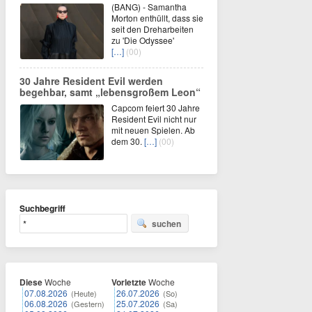
(BANG) - Samantha
Morton enthüllt, dass sie
seit den Dreharbeiten
zu 'Die Odyssee'
[…]
(00)
30 Jahre Resident Evil werden
begehbar, samt „lebensgroßem Leon“
Capcom feiert 30 Jahre
Resident Evil nicht nur
mit neuen Spielen. Ab
dem 30.
[…]
(00)
Suchbegriff
suchen
Diese
Woche
Vorletzte
Woche
07.08.2026
26.07.2026
(Heute)
(So)
06.08.2026
25.07.2026
(Gestern)
(Sa)