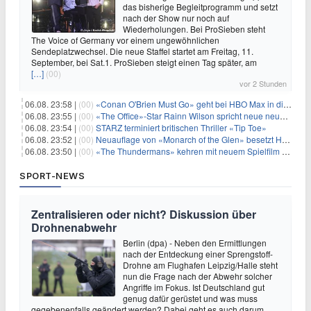
das bisherige Begleitprogramm und setzt
nach der Show nur noch auf
Wiederholungen. Bei ProSieben steht
The Voice of Germany vor einem ungewöhnlichen
Sendeplatzwechsel. Die neue Staffel startet am Freitag, 11.
September, bei Sat.1. ProSieben steigt einen Tag später, am
[…]
(00)
vor 2 Stunden
06.08. 23:58 |
(00)
«Conan O'Brien Must Go» geht bei HBO Max in die dritte Runde
06.08. 23:55 |
(00)
«The Office»-Star Rainn Wilson spricht neue neuseeländische Serie «Settling»
06.08. 23:54 |
(00)
STARZ terminiert britischen Thriller «Tip Toe»
06.08. 23:52 |
(00)
Neuauflage von «Monarch of the Glen» besetzt Hauptrollen
06.08. 23:50 |
(00)
«The Thundermans» kehren mit neuem Spielfilm zurück
SPORT-NEWS
Zentralisieren oder nicht? Diskussion über
Drohnenabwehr
Berlin (dpa) - Neben den Ermittlungen
nach der Entdeckung einer Sprengstoff-
Drohne am Flughafen Leipzig/Halle steht
nun die Frage nach der Abwehr solcher
Angriffe im Fokus. Ist Deutschland gut
genug dafür gerüstet und was muss
gegebenenfalls geändert werden? Dabei geht es auch darum,