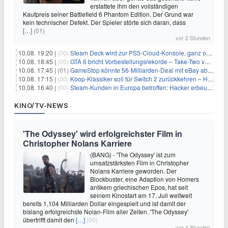
erstattete ihm den vollständigen
Kaufpreis seiner Battlefield 6 Phantom Edition. Der Grund war
kein technischer Defekt. Der Spieler störte sich daran, dass
[…]
(01)
vor 2 Stunden
10.08. 19:20 |
(00)
Steam Deck wird zur PS5-Cloud-Konsole, ganz ohne eigener PlayStation 5
10.08. 18:45 |
(00)
GTA 6 bricht Vorbestellungsrekorde – Take-Two verrät trotzdem keine Zahlen
10.08. 17:45 |
(01)
GameStop könnte 56-Milliarden-Deal mit eBay abblasen, doch Ryan Cohen gibt nicht auf
10.08. 17:15 |
(00)
Koop-Klassiker soll für Switch 2 zurückkehren – Händler nennt bereits einen Release-Termin
10.08. 16:40 |
(00)
Steam-Kunden in Europa betroffen: Hacker erbeuten Namen und Adressen bei Valve-Partner
KINO/TV-NEWS
'The Odyssey' wird erfolgreichster Film in
Christopher Nolans Karriere
(BANG) - 'The Odyssey' ist zum
umsatzstärksten Film in Christopher
Nolans Karriere geworden. Der
Blockbuster, eine Adaption von Homers
antikem griechischen Epos, hat seit
seinem Kinostart am 17. Juli weltweit
bereits 1,104 Milliarden Dollar eingespielt und ist damit der
bislang erfolgreichste Nolan-Film aller Zeiten. 'The Odyssey'
übertrifft damit den
[…]
(00)
vor 4 Stunden