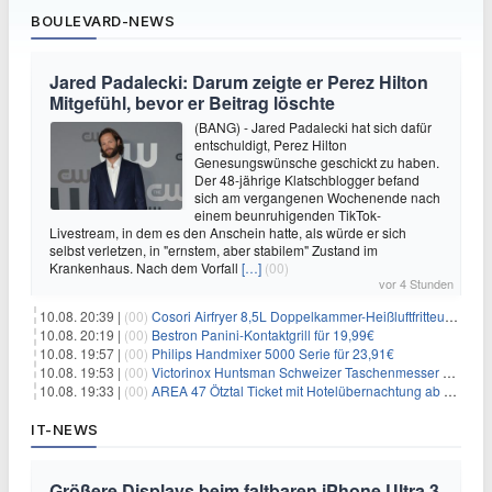
BOULEVARD-NEWS
Jared Padalecki: Darum zeigte er Perez Hilton
Mitgefühl, bevor er Beitrag löschte
(BANG) - Jared Padalecki hat sich dafür
entschuldigt, Perez Hilton
Genesungswünsche geschickt zu haben.
Der 48-jährige Klatschblogger befand
sich am vergangenen Wochenende nach
einem beunruhigenden TikTok-
Livestream, in dem es den Anschein hatte, als würde er sich
selbst verletzen, in "ernstem, aber stabilem" Zustand im
Krankenhaus. Nach dem Vorfall
[…]
(00)
vor 4 Stunden
10.08. 20:39 |
(00)
Cosori Airfryer 8,5L Doppelkammer-Heißluftfritteuse mit Sichtfenster für 139,94€
10.08. 20:19 |
(00)
Bestron Panini-Kontaktgrill für 19,99€
10.08. 19:57 |
(00)
Philips Handmixer 5000 Serie für 23,91€
10.08. 19:53 |
(00)
Victorinox Huntsman Schweizer Taschenmesser mit 15 Funktionen für 31,65€
10.08. 19:33 |
(00)
AREA 47 Ötztal Ticket mit Hotelübernachtung ab 109€ p.P.
IT-NEWS
Größere Displays beim faltbaren iPhone Ultra 3