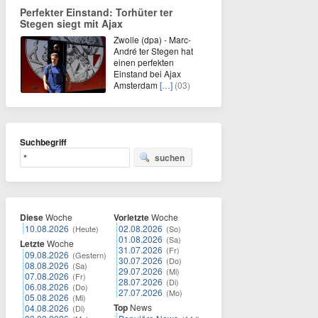
Perfekter Einstand: Torhüter ter
Stegen siegt mit Ajax
Zwolle (dpa) - Marc-
André ter Stegen hat
einen perfekten
Einstand bei Ajax
Amsterdam
[…]
(03)
Suchbegriff
suchen
Diese
Woche
Vorletzte
Woche
10.08.2026
02.08.2026
(Heute)
(So)
01.08.2026
(Sa)
Letzte
Woche
31.07.2026
(Fr)
09.08.2026
(Gestern)
30.07.2026
(Do)
08.08.2026
(Sa)
29.07.2026
(Mi)
07.08.2026
(Fr)
28.07.2026
(Di)
06.08.2026
(Do)
27.07.2026
(Mo)
05.08.2026
(Mi)
Top
News
04.08.2026
(Di)