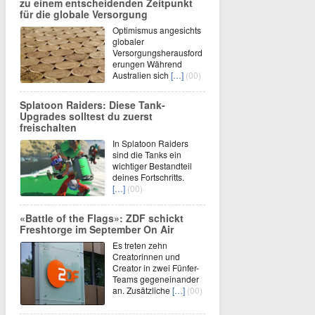
zu einem entscheidenden Zeitpunkt
für die globale Versorgung
Optimismus angesichts
globaler
Versorgungsherausford
erungen Während
Australien sich
[…]
(00)
Splatoon Raiders: Diese Tank-
Upgrades solltest du zuerst
freischalten
In Splatoon Raiders
sind die Tanks ein
wichtiger Bestandteil
deines Fortschritts.
[…]
(00)
«Battle of the Flags»: ZDF schickt
Freshtorge im September On Air
Es treten zehn
Creatorinnen und
Creator in zwei Fünfer-
Teams gegeneinander
an. Zusätzliche
[…]
(00)