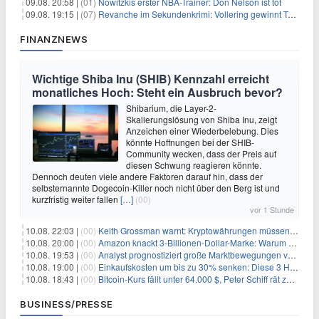
09.08. 20:58 |
(01)
Nowitzkis erster NBA-Trainer: Don Nelson ist tot
09.08. 19:15 |
(07)
Revanche im Sekundenkrimi: Vollering gewinnt Tour
FINANZNEWS
Wichtige Shiba Inu (SHIB) Kennzahl erreicht
monatliches Hoch: Steht ein Ausbruch bevor?
Shibarium, die Layer-2-
Skalierungslösung von Shiba Inu, zeigt
Anzeichen einer Wiederbelebung. Dies
könnte Hoffnungen bei der SHIB-
Community wecken, dass der Preis auf
diesen Schwung reagieren könnte.
Dennoch deuten viele andere Faktoren darauf hin, dass der
selbsternannte Dogecoin-Killer noch nicht über den Berg ist und
kurzfristig weiter fallen
[…]
(00)
vor 1 Stunde
10.08. 22:03 |
(00)
Keith Grossman warnt: Kryptowährungen müssen ihren Wert beweisen, da über 100 Projekte 2026 scheitern
10.08. 20:00 |
(00)
Amazon knackt 3-Billionen-Dollar-Marke: Warum Anleger jetzt nachkaufen
10.08. 19:53 |
(00)
Analyst prognostiziert große Marktbewegungen vor Q4 in ruhigem Kryptomarkt
10.08. 19:00 |
(00)
Einkaufskosten um bis zu 30% senken: Diese 3 Hebel funktionieren wirklich
10.08. 18:43 |
(00)
Bitcoin-Kurs fällt unter 64.000 $, Peter Schiff rät zum Verkauf
BUSINESS/PRESSE