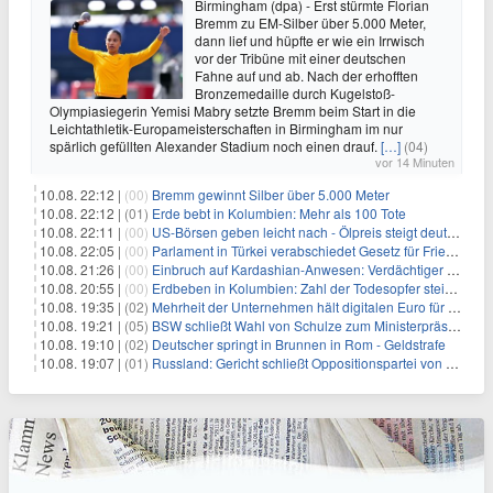
Birmingham (dpa) - Erst stürmte Florian
Bremm zu EM-Silber über 5.000 Meter,
dann lief und hüpfte er wie ein Irrwisch
vor der Tribüne mit einer deutschen
Fahne auf und ab. Nach der erhofften
Bronzemedaille durch Kugelstoß-
Olympiasiegerin Yemisi Mabry setzte Bremm beim Start in die
Leichtathletik-Europameisterschaften in Birmingham im nur
spärlich gefüllten Alexander Stadium noch einen drauf.
[…]
(04)
vor 14 Minuten
10.08. 22:12 |
(00)
Bremm gewinnt Silber über 5.000 Meter
10.08. 22:12 |
(01)
Erde bebt in Kolumbien: Mehr als 100 Tote
10.08. 22:11 |
(00)
US-Börsen geben leicht nach - Ölpreis steigt deutlich
10.08. 22:05 |
(00)
Parlament in Türkei verabschiedet Gesetz für Frieden mit PKK
10.08. 21:26 |
(00)
Einbruch auf Kardashian-Anwesen: Verdächtiger festgenommen
10.08. 20:55 |
(00)
Erdbeben in Kolumbien: Zahl der Todesopfer steigt auf über 100
10.08. 19:35 |
(02)
Mehrheit der Unternehmen hält digitalen Euro für überflüssig
10.08. 19:21 |
(05)
BSW schließt Wahl von Schulze zum Ministerpräsidenten aus
10.08. 19:10 |
(02)
Deutscher springt in Brunnen in Rom - Geldstrafe
10.08. 19:07 |
(01)
Russland: Gericht schließt Oppositionspartei von Parlamentswahl aus