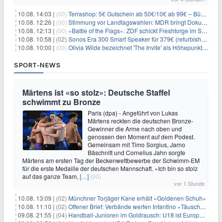
10.08. 14:03 |
(00)
Terrashop: 5€ Gutschein ab 50€/10€ ab 99€ – Bücher & Co ab 99 Cent
10.08. 12:26 |
(00)
Stimmung vor Landtagswahlen: MDR bringt Doku «Wut. Hüben wie drüben»
10.08. 12:13 |
(00)
«Battle of the Flags»: ZDF schickt Freshtorge im September On Air
10.08. 10:58 |
(02)
Sonos Era 300 Smart Speaker für 379€ (refurbished 309€) – Dolby Atmos, BT/WLAN, 3D-Audio, schwarz od. weiß
10.08. 10:00 |
(00)
Olivia Wilde bezeichnet 'The Invite' als Höhepunkt ihrer Karriere
SPORT-NEWS
Märtens ist «so stolz»: Deutsche Staffel
schwimmt zu Bronze
Paris (dpa) - Angeführt von Lukas
Märtens reckten die deutschen Bronze-
Gewinner die Arme nach oben und
genossen den Moment auf dem Podest.
Gemeinsam mit Timo Sorgius, Jarno
Bäschnitt und Cornelius Jahn sorgte
Märtens am ersten Tag der Beckenwettbewerbe der Schwimm-EM
für die erste Medaille der deutschen Mannschaft. «Ich bin so stolz
auf das ganze Team,
[…]
(00)
vor 1 Stunde
10.08. 13:09 |
(02)
Münchner Torjäger Kane erhält «Goldenen Schuh»
10.08. 11:10 |
(02)
Offener Brief: Verbände werfen Infantino «Täuschung» vor
09.08. 21:55 |
(04)
Handball-Junioren im Goldrausch: U18 ist Europameister