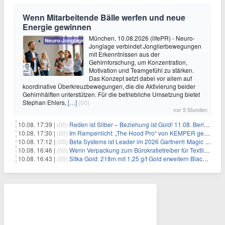
Wenn Mitarbeitende Bälle werfen und neue
Energie gewinnen
München, 10.08.2026 (lifePR) - Neuro-
Jonglage verbindet Jonglierbewegungen
mit Erkenntnissen aus der
Gehirnforschung, um Konzentration,
Motivation und Teamgefühl zu stärken.
Das Konzept setzt dabei vor allem auf
koordinative Überkreuzbewegungen, die die Aktivierung beider
Gehirnhälften unterstützen. Für die betriebliche Umsetzung bietet
Stephan Ehlers,
[…]
(00)
vor 5 Stunden
10.08. 17:39 |
(00)
Reden ist Silber – Beziehung ist Gold! 11.08. Berlin – 18:30 Uhr
10.08. 17:30 |
(00)
Im Rampenlicht: „The Hood Pro“ von KEMPER gewinnt den Red Dot Design Award 2026
10.08. 17:12 |
(00)
Beta Systems ist Leader im 2026 Gartner® Magic Quadrant™ für Service Orchestration and Automation Platforms (SOAP)
10.08. 16:46 |
(00)
Wenn Verpackung zum Bürokratietreiber für Textilunternehmen wird
10.08. 16:43 |
(00)
Sitka Gold: 218m mit 1,25 g/t Gold erweitern Blackjack massiv