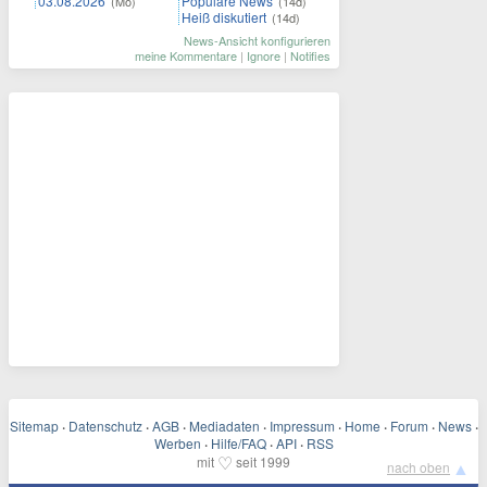
03.08.2026
Populäre News
(Mo)
(14d)
Heiß diskutiert
(14d)
News-Ansicht konfigurieren
meine Kommentare
|
Ignore
|
Notifies
Sitemap
·
Datenschutz
·
AGB
·
Mediadaten
·
Impressum
·
Home
·
Forum
·
News
·
Werben
·
Hilfe/FAQ
·
API
·
RSS
♡
mit
seit 1999
▲
nach oben