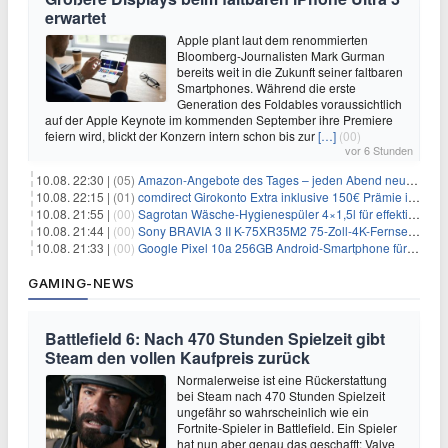
erwartet
Apple plant laut dem renommierten
Bloomberg-Journalisten Mark Gurman
bereits weit in die Zukunft seiner faltbaren
Smartphones. Während die erste
Generation des Foldables voraussichtlich
auf der Apple Keynote im kommenden September ihre Premiere
feiern wird, blickt der Konzern intern schon bis zur
[…]
(00)
vor 6 Stunden
10.08. 22:30 |
(05)
Amazon-Angebote des Tages – jeden Abend neue Deals zum Stöbern
10.08. 22:15 |
(01)
comdirect Girokonto Extra inklusive 150€ Prämie inkl. gratis Visa-Kreditkarte + 1 Jahr kostenlose Kontoführung + 1,75% Zinsen p.a.
10.08. 21:55 |
(00)
Sagrotan Wäsche-Hygienespüler 4×1,5l für effektiv 10,76€
10.08. 21:44 |
(00)
Sony BRAVIA 3 II K-75XR35M2 75-Zoll-4K-Fernseher für 1359€
10.08. 21:33 |
(00)
Google Pixel 10a 256GB Android-Smartphone für 449€
GAMING-NEWS
Battlefield 6: Nach 470 Stunden Spielzeit gibt
Steam den vollen Kaufpreis zurück
Normalerweise ist eine Rückerstattung
bei Steam nach 470 Stunden Spielzeit
ungefähr so wahrscheinlich wie ein
Fortnite-Spieler in Battlefield. Ein Spieler
hat nun aber genau das geschafft: Valve