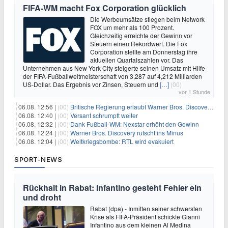
FIFA-WM macht Fox Corporation glücklich
Die Werbeumsätze stiegen beim Network
FOX um mehr als 100 Prozent.
Gleichzeitig erreichte der Gewinn vor
Steuern einen Rekordwert. Die Fox
Corporation stellte am Donnerstag ihre
aktuellen Quartalszahlen vor. Das
Unternehmen aus New York City steigerte seinen Umsatz mit Hilfe
der FIFA-Fußballweltmeisterschaft von 3,287 auf 4,212 Milliarden
US-Dollar. Das Ergebnis vor Zinsen, Steuern und
[…]
(00)
vor 1 Stunde
06.08. 12:56 |
(00)
Britische Regierung erlaubt Warner Bros. Discovery-Übernahme
06.08. 12:40 |
(00)
Versant schrumpft weiter
06.08. 12:32 |
(00)
Dank Fußball-WM: Nexstar erhöht den Gewinn
06.08. 12:24 |
(00)
Warner Bros. Discovery rutscht ins Minus
06.08. 12:04 |
(00)
Weltkriegsbombe: RTL wird evakuiert
SPORT-NEWS
Rückhalt in Rabat: Infantino gesteht Fehler ein
und droht
Rabat (dpa) - Inmitten seiner schwersten
Krise als FIFA-Präsident schickte Gianni
Infantino aus dem kleinen Al Medina