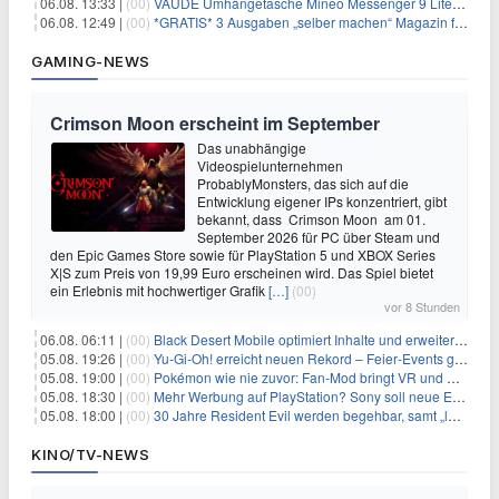
06.08. 13:33 |
(00)
VAUDE Umhängetasche Mineo Messenger 9 Liter für 26,89€
06.08. 12:49 |
(00)
*GRATIS* 3 Ausgaben „selber machen“ Magazin für 0€ (statt 13,35€)
GAMING-NEWS
Crimson Moon erscheint im September
Das unabhängige
Videospielunternehmen
ProbablyMonsters, das sich auf die
Entwicklung eigener IPs konzentriert, gibt
bekannt, dass Crimson Moon am 01.
September 2026 für PC über Steam und
den Epic Games Store sowie für PlayStation 5 und XBOX Series
X|S zum Preis von 19,99 Euro erscheinen wird. Das Spiel bietet
ein Erlebnis mit hochwertiger Grafik
[…]
(00)
vor 8 Stunden
06.08. 06:11 |
(00)
Black Desert Mobile optimiert Inhalte und erweitert Treasure Access
05.08. 19:26 |
(00)
Yu‑Gi‑Oh! erreicht neuen Rekord – Feier‑Events gestartet
05.08. 19:00 |
(00)
Pokémon wie nie zuvor: Fan-Mod bringt VR und Ego-Perspektive nach Kanto
05.08. 18:30 |
(00)
Mehr Werbung auf PlayStation? Sony soll neue Einnahmequellen prüfen
05.08. 18:00 |
(00)
30 Jahre Resident Evil werden begehbar, samt „lebensgroßem Leon“
KINO/TV-NEWS