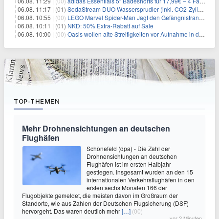
06.08. 11:29 |
(00)
adidas Essentials 5″ Badeshorts für 17,99€ – 4 Farben
06.08. 11:17 |
(01)
SodaStream DUO Wassersprudler (inkl. CO2-Zylinder) für 94€
06.08. 10:55 |
(00)
LEGO Marvel Spider-Man Jagt den Gefängnistransporter (76349) für 32,99€
06.08. 10:11 |
(01)
NKD: 50% Extra-Rabatt auf Sale
06.08. 10:00 |
(00)
Oasis wollen alte Streitigkeiten vor Aufnahme in die Rock and Roll Hall of Fame begraben
TOP-THEMEN
Mehr Drohnensichtungen an deutschen
Flughäfen
Schönefeld (dpa) - Die Zahl der
Drohnensichtungen an deutschen
Flughäfen ist im ersten Halbjahr
gestiegen. Insgesamt wurden an den 15
internationalen Verkehrsflughäfen in den
ersten sechs Monaten 166 der
Flugobjekte gemeldet, die meisten davon im Großraum der
Standorte, wie aus Zahlen der Deutschen Flugsicherung (DSF)
hervorgeht. Das waren deutlich mehr
[…]
(00)
vor 2 Minuten