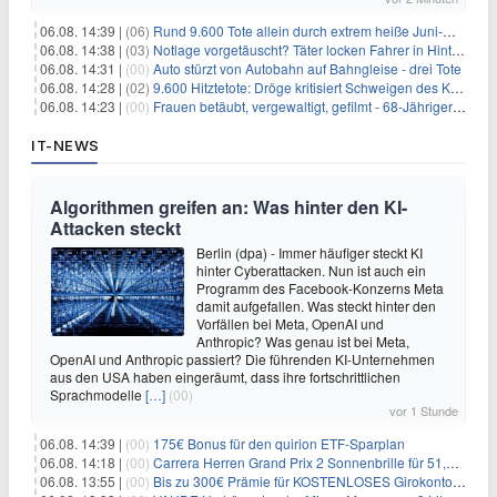
06.08. 14:39 |
(06)
Rund 9.600 Tote allein durch extrem heiße Juni-Woche
06.08. 14:38 |
(03)
Notlage vorgetäuscht? Täter locken Fahrer in Hinterhalt
06.08. 14:31 |
(00)
Auto stürzt von Autobahn auf Bahngleise - drei Tote
06.08. 14:28 |
(02)
9.600 Hitztetote: Dröge kritisiert Schweigen des Kanzlers
06.08. 14:23 |
(00)
Frauen betäubt, vergewaltigt, gefilmt - 68-Jähriger gesteht
IT-NEWS
Algorithmen greifen an: Was hinter den KI-
Attacken steckt
Berlin (dpa) - Immer häufiger steckt KI
hinter Cyberattacken. Nun ist auch ein
Programm des Facebook-Konzerns Meta
damit aufgefallen. Was steckt hinter den
Vorfällen bei Meta, OpenAI und
Anthropic? Was genau ist bei Meta,
OpenAI und Anthropic passiert? Die führenden KI-Unternehmen
aus den USA haben eingeräumt, dass ihre fortschrittlichen
Sprachmodelle
[…]
(00)
vor 1 Stunde
06.08. 14:39 |
(00)
175€ Bonus für den quirion ETF-Sparplan
06.08. 14:18 |
(00)
Carrera Herren Grand Prix 2 Sonnenbrille für 51,55€
06.08. 13:55 |
(00)
Bis zu 300€ Prämie für KOSTENLOSES Girokonto bei der Santander – 50€ schon nach 1 Woche!