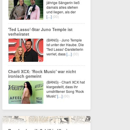
jährige Sängerin ließ
damals alles stehen
und liegen, als der
[…]
(00)
'Ted Lasso'-Star Juno Temple ist
verheiratet
(BANG) - Juno Temple
ist unter der Haube. Die
'Ted Lasso'-Darstellerin
verriet, dass
[…]
(00)
Charli XCX: 'Rock Music' war nicht
ironisch gemeint
(BANG) - Charli XCX hat
klargestellt, dass ihr
umstrittener Song 'Rock
Music'
[…]
(00)