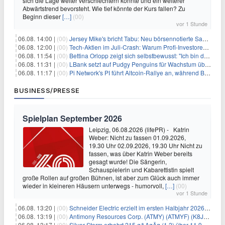
sich die Lage weiter verschlechtern könnte und ein weiterer
Abwärtstrend bevorsteht. Wie tief könnte der Kurs fallen? Zu
Beginn dieser
[…]
(00)
vor 1 Stunde
06.08. 14:00 |
(00)
Jersey Mike's bricht Tabu: Neu börsennotierte Sandwich-Kette startet Millionen-Offensive in digitales Marketing
06.08. 12:00 |
(00)
Tech-Aktien im Juli-Crash: Warum Profi-Investoren jetzt zugreifen – Stresstest statt Bärenmarkt
06.08. 11:54 |
(00)
Bettina Orlopp zeigt sich selbstbewusst: "Ich bin die Vorstandsvorsitzende"
06.08. 11:31 |
(00)
LBank setzt auf Pudgy Penguins für Wachstum über den Handel hinaus
06.08. 11:17 |
(00)
Pi Network's PI führt Altcoin-Rallye an, während Bitcoin $65.000 anpeilt
BUSINESS/PRESSE
Spielplan September 2026
Leipzig, 06.08.2026 (lifePR) - Katrin
Weber: Nicht zu fassen 01.09.2026,
19.30 Uhr 02.09.2026, 19.30 Uhr Nicht zu
fassen, was über Katrin Weber bereits
gesagt wurde! Die Sängerin,
Schauspielerin und Kabarettistin spielt
große Rollen auf großen Bühnen, ist aber zum Glück auch immer
wieder in kleineren Häusern unterwegs - humorvoll,
[…]
(00)
vor 1 Stunde
06.08. 13:20 |
(00)
Schneider Electric erzielt im ersten Halbjahr 2026 starke Fortschritte bei der Umsetzung seiner Nachhaltigkeits-Roadmap Impact 2030
06.08. 13:19 |
(00)
Antimony Resources Corp. (ATMY) (ATMYF) (K8J0) berichtet über Analyseergebnisse aus den jüngsten Bohrungen in der Main Zone – Bald Hill, einschließlich Gehalten von 13,0 % Antimon (Sb) über 0,65 Meter (m) in BH-26-16 in einer Zone mit 3,29 % Sb über 3,05
06.08. 13:17 |
(00)
Silver Storm erbohrt 215 g/t AgÄq (1,2) über 11,9 m und 200 g/t AgÄq über 15,4 m in der Zone Rosarios