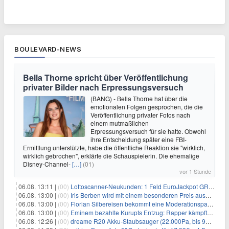
BOULEVARD-NEWS
Bella Thorne spricht über Veröffentlichung
privater Bilder nach Erpressungsversuch
(BANG) - Bella Thorne hat über die
emotionalen Folgen gesprochen, die die
Veröffentlichung privater Fotos nach
einem mutmaßlichen
Erpressungsversuch für sie hatte. Obwohl
ihre Entscheidung später eine FBI-
Ermittlung unterstützte, habe die öffentliche Reaktion sie "wirklich,
wirklich gebrochen", erklärte die Schauspielerin. Die ehemalige
Disney-Channel-
[…]
(01)
vor 1 Stunde
06.08. 13:11 |
(00)
Lottoscanner-Neukunden: 1 Feld EuroJackpot GRATIS spielen
06.08. 13:00 |
(00)
Iris Berben wird mit einem besonderen Preis ausgezeichnet
06.08. 13:00 |
(00)
Florian Silbereisen bekommt eine Moderationspartnerin
06.08. 13:00 |
(00)
Eminem bezahlte Kurupts Entzug: Rapper kämpfte gegen lebensbedrohliche Alkoholsucht
06.08. 12:26 |
(00)
dreame R20 Akku-Staubsauger (22.000Pa, bis 90 Min. Laufzeit) für 169€