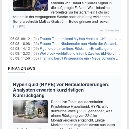
Stadium von Rabat ein klares Signal in
die aufgeregte Fußball-Welt. Infantino
verbreitete via Instagram ein Foto mit
seinem in der vergangenen Woche noch abtrünnig wirkenden
Generalsekretär Mattias Grafström. Beide grinsen und recken
[…]
(02)
vor 3 Stunden
06.08. 09:12 |
(01)
Frauen-Tour erklimmt Mythos Ventoux: «Können alles schaffen»
05.08. 18:08 |
(03)
Frauen-Tour: Niedermaier nun Vierte der Gesamtwertung
05.08. 14:12 |
(05)
Figo fordert Infantinos Rücktritt: «Er sollte gehen. Jetzt»
05.08. 12:33 |
(03)
Wellbrock verblüfft und träumt: Zweites EM-Gold in Paris
05.08. 11:56 |
(05)
Infantino beruft Krisenrunde ein - Neue Vorwürfe gegen FIFA
FINANZNEWS
Hyperliquid (HYPE) vor Herausforderungen:
Analysten erwarten kurzfristigen
Kursrückgang
Der native Token der dezentralen
Kryptobörse Hyperliquid, HYPE, wird
derzeit bei etwa $55,50 gehandelt, was
einem Rückgang von 22% im
Monatsvergleich entspricht. Einige
Marktbeobachter gehen davon aus, dass