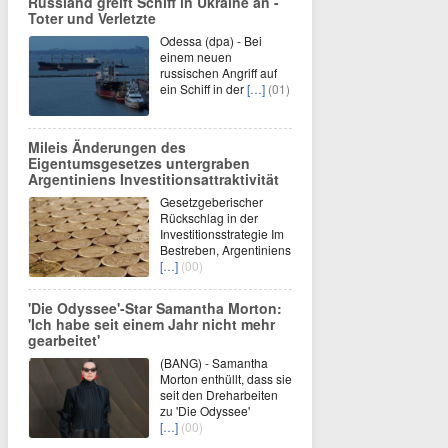
Russland greift Schiff in Ukraine an -
Toter und Verletzte
Odessa (dpa) - Bei
einem neuen
russischen Angriff auf
ein Schiff in der
[…]
(01)
Mileis Änderungen des
Eigentumsgesetzes untergraben
Argentiniens Investitionsattraktivität
Gesetzgeberischer
Rückschlag in der
Investitionsstrategie Im
Bestreben, Argentiniens
[…]
(00)
'Die Odyssee'-Star Samantha Morton:
'Ich habe seit einem Jahr nicht mehr
gearbeitet'
(BANG) - Samantha
Morton enthüllt, dass sie
seit den Dreharbeiten
zu 'Die Odyssee'
[…]
(00)