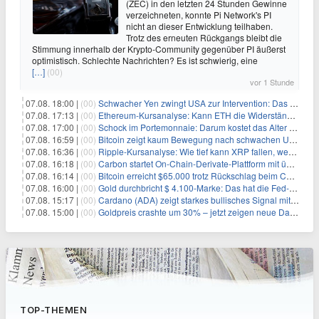
(ZEC) in den letzten 24 Stunden Gewinne
verzeichneten, konnte Pi Network's PI
nicht an dieser Entwicklung teilhaben.
Trotz des erneuten Rückgangs bleibt die
Stimmung innerhalb der Krypto-Community gegenüber PI äußerst
optimistisch. Schlechte Nachrichten? Es ist schwierig, eine
[…]
(00)
vor 1 Stunde
07.08. 18:00 |
(00)
Schwacher Yen zwingt USA zur Intervention: Das größte Risiko seit 15 Jahren
07.08. 17:13 |
(00)
Ethereum-Kursanalyse: Kann ETH die Widerstände der gleitenden Durchschnitte überwinden?
07.08. 17:00 |
(00)
Schock im Portemonnaie: Darum kostet das Alter deutlich mehr als Sie denken
07.08. 16:59 |
(00)
Bitcoin zeigt kaum Bewegung nach schwachen US-Arbeitsmarktdaten, Fed-Zinserhöhungschancen sinken auf 44%
07.08. 16:36 |
(00)
Ripple-Kursanalyse: Wie tief kann XRP fallen, wenn die $1-Unterstützung am Wochenende verloren geht?
07.08. 16:18 |
(00)
Carbon startet On-Chain-Derivate-Plattform mit über 950 Märkten in einem Konto
07.08. 16:14 |
(00)
Bitcoin erreicht $65.000 trotz Rückschlag beim CLARITY Act und fehlendem US-Iran-Abkommen
07.08. 16:00 |
(00)
Gold durchbricht $ 4.100-Marke: Das hat die Fed-Entscheidung ausgelöst
07.08. 15:17 |
(00)
Cardano (ADA) zeigt starkes bullisches Signal mit Potenzial für 200% Kursanstieg
07.08. 15:00 |
(00)
Goldpreis crashte um 30% – jetzt zeigen neue Daten: War es berechtigt?
TOP-THEMEN