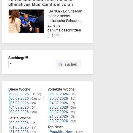
ultimatives Musikzentrum voran
(BANG) - Ed Sheeran
möchte sechs
historische Scheunen
auf einem
denkmalgeschützten
[…]
(00)
Suchbegriff
suchen
Diese
Woche
Vorletzte
Woche
07.08.2026
26.07.2026
(Heute)
(So)
06.08.2026
25.07.2026
(Gestern)
(Sa)
05.08.2026
24.07.2026
(Mi)
(Fr)
04.08.2026
23.07.2026
(Di)
(Do)
03.08.2026
22.07.2026
(Mo)
(Mi)
21.07.2026
(Di)
Letzte
Woche
20.07.2026
(Mo)
02.08.2026
(So)
Top
News
01.08.2026
(Sa)
31.07.2026
Populäre News
(Fr)
(14d)