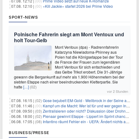
07.08. 12:12 |
(00)
Prime Video setzt auf neue K-Romanze
07.08. 12:10 |
(00)
«Kill Jackie» startet 2026 bei Prime Video
SPORT-NEWS
Polnische Fahrerin siegt am Mont Ventoux und
holt Tour-Gelb
Mont Ventoux (dpa) - Radrennfahrerin
Katarzyna Niewiadoma-Phinney aus
Polen hat die Königsetappe bei der Tour
de France der Frauen zum legendären
Mont Ventoux für sich entschieden und
das Gelbe Trikot erobert. Die 31-Jährige
gewann die Bergankunft auf mehr als 1.900 Höhenmetern bei der
siebten Etappe nach einer beeindruckenden Kletterpartie. Sie
hatte
[…]
(02)
vor 2 Stunden
07.08. 16:15 |
(02)
Gose bejubelt EM-Gold - Wellbrock in der Seine ausgebremst
07.08. 11:46 |
(00)
Kampf um die Macht: Wer ist für und wer gegen Infantino?
07.08. 09:50 |
(03)
Zentralisieren oder nicht? Diskussion über Drohnenabwehr
06.08. 18:00 |
(02)
Pienaar gewinnt Etappe - Lippert im Sprint chancenlos
06.08. 17:05 |
(08)
Infantino räumt Fehler ein - UEFA: Ändert nichts an Boykott
BUSINESS/PRESSE