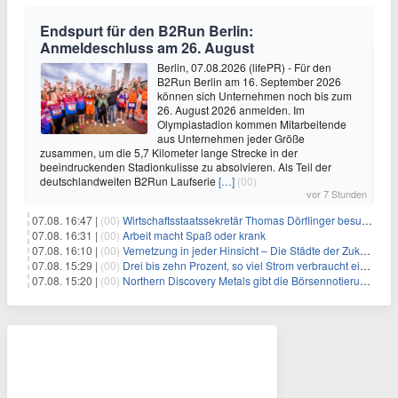
Endspurt für den B2Run Berlin:
Anmeldeschluss am 26. August
Berlin, 07.08.2026 (lifePR) - Für den
B2Run Berlin am 16. September 2026
können sich Unternehmen noch bis zum
26. August 2026 anmelden. Im
Olympiastadion kommen Mitarbeitende
aus Unternehmen jeder Größe
zusammen, um die 5,7 Kilometer lange Strecke in der
beeindruckenden Stadionkulisse zu absolvieren. Als Teil der
deutschlandweiten B2Run Laufserie
[…]
(00)
vor 7 Stunden
07.08. 16:47 |
(00)
Wirtschaftsstaatssekretär Thomas Dörflinger besucht Handwerksbetrieb im Kammerbezirk Freiburg
07.08. 16:31 |
(00)
Arbeit macht Spaß oder krank
07.08. 16:10 |
(00)
Vernetzung in jeder Hinsicht – Die Städte der Zukunft sind grün-blau
07.08. 15:29 |
(00)
Drei bis zehn Prozent, so viel Strom verbraucht ein Aufzug im Gebäude
07.08. 15:20 |
(00)
Northern Discovery Metals gibt die Börsennotierung an der Frankfurter Wertpapierbörse bekannt