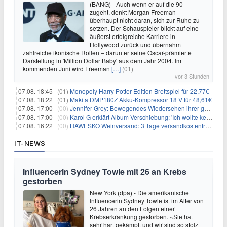
(BANG) - Auch wenn er auf die 90
zugeht, denkt Morgan Freeman
überhaupt nicht daran, sich zur Ruhe zu
setzen. Der Schauspieler blickt auf eine
äußerst erfolgreiche Karriere in
Hollywood zurück und übernahm
zahlreiche ikonische Rollen – darunter seine Oscar-prämierte
Darstellung in 'Million Dollar Baby' aus dem Jahr 2004. Im
kommenden Juni wird Freeman
[…]
(01)
vor 3 Stunden
07.08. 18:45 |
(01)
Monopoly Harry Potter Edition Brettspiel für 22,77€
07.08. 18:22 |
(01)
Makita DMP180Z Akku-Kompressor 18 V für 48,61€
07.08. 17:00 |
(00)
Jennifer Grey: Bewegendes Wiedersehen ihrer geschiedenen Eltern kurz vor dem Tod ihrer Mutter
07.08. 17:00 |
(00)
Karol G erklärt Album-Verschiebung: 'Ich wollte keine persönliche Situation ausnutzen'
07.08. 16:22 |
(00)
HAWESKO Weinversand: 3 Tage versandkostenfrei bestellen (MBW 25€)
IT-NEWS
Influencerin Sydney Towle mit 26 an Krebs
gestorben
New York (dpa) - Die amerikanische
Influencerin Sydney Towle ist im Alter von
26 Jahren an den Folgen einer
Krebserkrankung gestorben. «Sie hat
sehr hart gekämpft und wir sind so stolz