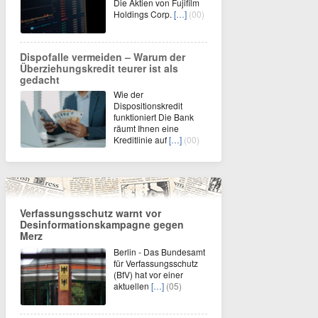
Die Aktien von Fujifilm
Holdings Corp.
[…]
(00)
Dispofalle vermeiden – Warum der
Überziehungskredit teurer ist als
gedacht
Wie der
Dispositionskredit
funktioniert Die Bank
räumt Ihnen eine
Kreditlinie auf
[…]
(00)
Verfassungsschutz warnt vor
Desinformationskampagne gegen
Merz
Berlin - Das Bundesamt
für Verfassungsschutz
(BfV) hat vor einer
aktuellen
[…]
(05)