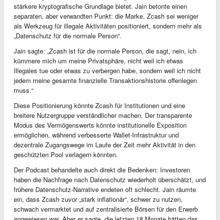
stärkere kryptografische Grundlage bietet. Jain betonte einen
separaten, aber verwandten Punkt: die Marke. Zcash sei weniger
als Werkzeug für illegale Aktivitäten positioniert, sondern mehr als
„Datenschutz für die normale Person“.
Jain sagte: „Zcash ist für die normale Person, die sagt, nein, ich
kümmere mich um meine Privatsphäre, nicht weil ich etwas
Illegales tue oder etwas zu verbergen habe, sondern weil ich nicht
jedem meine gesamte finanzielle Transaktionshistorie offenlegen
muss.“
Diese Positionierung könnte Zcash für Institutionen und eine
breitere Nutzergruppe verständlicher machen. Der transparente
Modus des Vermögenswerts könnte institutionelle Exposition
ermöglichen, während verbesserte Wallet-Infrastruktur und
dezentrale Zugangswege im Laufe der Zeit mehr Aktivität in den
geschützten Pool verlagern könnten.
Der Podcast behandelte auch direkt die Bedenken: Investoren
haben die Nachfrage nach Datenschutz wiederholt überschätzt, und
frühere Datenschutz-Narrative endeten oft schlecht. Jain räumte
ein, dass Zcash zuvor „stark inflationär“, schwer zu nutzen,
schwach vermarktet und auf zentralisierte Börsen für den Erwerb
angewiesen war. Aber er sagte, die letzten 18 Monate hätten das