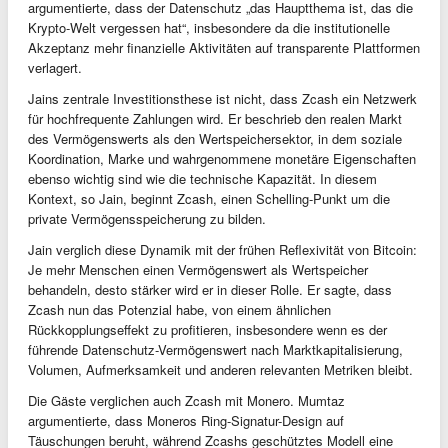
argumentierte, dass der Datenschutz „das Hauptthema ist, das die
Krypto-Welt vergessen hat“, insbesondere da die institutionelle
Akzeptanz mehr finanzielle Aktivitäten auf transparente Plattformen
verlagert.
Jains zentrale Investitionsthese ist nicht, dass Zcash ein Netzwerk
für hochfrequente Zahlungen wird. Er beschrieb den realen Markt
des Vermögenswerts als den Wertspeichersektor, in dem soziale
Koordination, Marke und wahrgenommene monetäre Eigenschaften
ebenso wichtig sind wie die technische Kapazität. In diesem
Kontext, so Jain, beginnt Zcash, einen Schelling-Punkt um die
private Vermögensspeicherung zu bilden.
Jain verglich diese Dynamik mit der frühen Reflexivität von Bitcoin:
Je mehr Menschen einen Vermögenswert als Wertspeicher
behandeln, desto stärker wird er in dieser Rolle. Er sagte, dass
Zcash nun das Potenzial habe, von einem ähnlichen
Rückkopplungseffekt zu profitieren, insbesondere wenn es der
führende Datenschutz-Vermögenswert nach Marktkapitalisierung,
Volumen, Aufmerksamkeit und anderen relevanten Metriken bleibt.
Die Gäste verglichen auch Zcash mit Monero. Mumtaz
argumentierte, dass Moneros Ring-Signatur-Design auf
Täuschungen beruht, während Zcashs geschütztes Modell eine