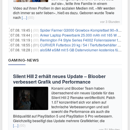
auf sie», teilte ihre Familie in einem
Video auf ihren Profilen in den sozialen Medien mit. «Wir werden
dich immer so sehr lieben», hieß es dazu. Geboren wurde Towle
nach
[…]
(00)
vor 3 Stunden
07.08. 19:45 |
(00)
Spider Farmer G3000 Growbox-Komplettset 90×90×180 cm für 379,99€
07.08. 19:44 |
(00)
Anker Laptop Powerbank 25.000 mAh mit 165 W refurbished für 58,39€
07.08. 19:19 |
(00)
Remington F4 Style Series F4002 Folienrasierer für 18,99€
07.08. 18:55 |
(01)
CURVER Futterbox 20 kg / 54 l Tierfutterbehälter mit Rollen für 19,99€
07.08. 18:28 |
(00)
aloSIM eSIM mit 5 GB Datenvolumen kostenlos für Windscribe-Pro-Nutzer
GAMING-NEWS
Silent Hill 2 erhält neues Update – Bloober
verbessert Grafik und Performance
Konami und Bloober Team haben
überraschend ein neues Update für das
Silent Hill 2 Remake veröffentlicht. Patch
1.07 konzentriert sich vor allem auf
technische Verbesserungen und soll
sowohl die Performance als auch die
Bildqualität auf PlayStation 5 und PlayStation 5 Pro verbessern.
Gleichzeitig beseitigt das Update mehrere Grafikfehler, die
[…]
(00)
vor 51 Minuten