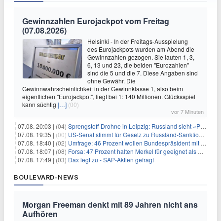
Gewinnzahlen Eurojackpot vom Freitag
(07.08.2026)
Helsinki - In der Freitags-Ausspielung
des Eurojackpots wurden am Abend die
Gewinnzahlen gezogen. Sie lauten 1, 3,
6, 13 und 23, die beiden "Eurozahlen"
sind die 5 und die 7. Diese Angaben sind
ohne Gewähr. Die
Gewinnwahrscheinlichkeit in der Gewinnklasse 1, also beim
eigentlichen "Eurojackpot", liegt bei 1: 140 Millionen. Glücksspiel
kann süchtig
[…]
(00)
vor 7 Minuten
07.08. 20:03 |
(04)
Sprengstoff-Drohne in Leipzig: Russland sieht «Provokation»
07.08. 19:35 |
(00)
US-Senat stimmt für Gesetz zu Russland-Sanktionen
07.08. 18:40 |
(02)
Umfrage: 46 Prozent wollen Bundespräsident mit Politik-Erfahrung
07.08. 18:07 |
(08)
Forsa: 47 Prozent halten Merkel für geeignet als Bundespräsidentin
07.08. 17:49 |
(03)
Dax legt zu - SAP-Aktien gefragt
BOULEVARD-NEWS
Morgan Freeman denkt mit 89 Jahren nicht ans
Aufhören