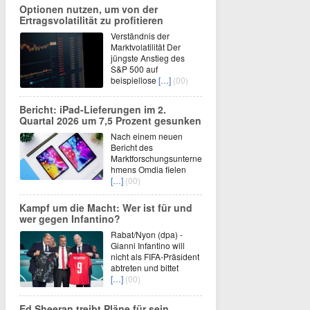
Optionen nutzen, um von der
Ertragsvolatilität zu profitieren
Verständnis der
Marktvolatilität Der
jüngste Anstieg des
S&P 500 auf
beispiellose
[…]
(00)
Bericht: iPad-Lieferungen im 2.
Quartal 2026 um 7,5 Prozent gesunken
Nach einem neuen
Bericht des
Marktforschungsunterne
hmens Omdia fielen
[…]
(00)
Kampf um die Macht: Wer ist für und
wer gegen Infantino?
Rabat/Nyon (dpa) -
Gianni Infantino will
nicht als FIFA-Präsident
abtreten und bittet
[…]
(00)
Ed Sheeran treibt Pläne für sein