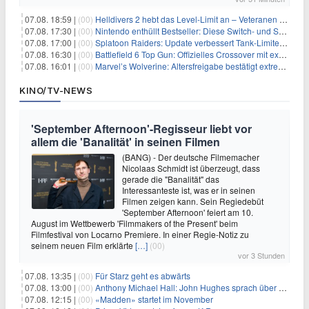
07.08. 18:59 |
(00)
Helldivers 2 hebt das Level-Limit an – Veteranen können endlich weiter aufsteigen
07.08. 17:30 |
(00)
Nintendo enthüllt Bestseller: Diese Switch- und Switch-2-Spiele verkaufen sich am besten
07.08. 17:00 |
(00)
Splatoon Raiders: Update verbessert Tank-Limiter und behebt Bugs
07.08. 16:30 |
(00)
Battlefield 6 Top Gun: Offizielles Crossover mit exklusiven Inhalten angekündigt
07.08. 16:01 |
(00)
Marvel’s Wolverine: Altersfreigabe bestätigt extreme Gewalt und düstere Szenen
KINO/TV-NEWS
'September Afternoon'-Regisseur liebt vor
allem die 'Banalität' in seinen Filmen
(BANG) - Der deutsche Filmemacher
Nicolaas Schmidt ist überzeugt, dass
gerade die "Banalität" das
Interessanteste ist, was er in seinen
Filmen zeigen kann. Sein Regiedebüt
'September Afternoon' feiert am 10.
August im Wettbewerb 'Filmmakers of the Present' beim
Filmfestival von Locarno Premiere. In einer Regie-Notiz zu
seinem neuen Film erklärte
[…]
(00)
vor 3 Stunden
07.08. 13:35 |
(00)
Für Starz geht es abwärts
07.08. 13:00 |
(00)
Anthony Michael Hall: John Hughes sprach über eine Fortsetzung von 'The Breakfast Club'
07.08. 12:15 |
(00)
«Madden» startet im November