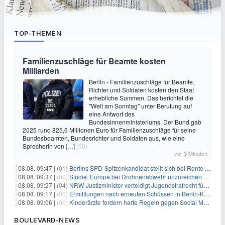
TOP-THEMEN
Familienzuschläge für Beamte kosten
Milliarden
Berlin - Familienzuschläge für Beamte,
Richter und Soldaten kosten den Staat
erhebliche Summen. Das berichtet die
"Welt am Sonntag" unter Berufung auf
eine Antwort des
Bundesinnenministeriums. Der Bund gab
2025 rund 825,6 Millionen Euro für Familienzuschläge für seine
Bundesbeamten, Bundesrichter und Soldaten aus, wie eine
Sprecherin von
[…]
(00)
vor 3 Minuten
08.08. 09:47 |
(01)
Berlins SPD-Spitzenkandidat stellt sich bei Rente mit 63 quer
08.08. 09:37 |
(00)
Studie: Europa bei Drohnenabwehr unzureichend vorbereitet
08.08. 09:27 |
(04)
NRW-Justizminister verteidigt Jugendstrafrecht für Heranwachsende
08.08. 09:17 |
(00)
Ermittlungen nach erneuten Schüssen in Berlin-Kreuzberg dauern an
08.08. 09:06 |
(00)
Kinderärzte fordern harte Regeln gegen Social Media
BOULEVARD-NEWS