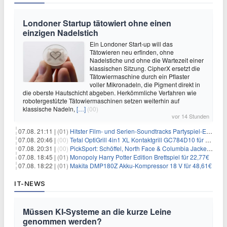
Londoner Startup tätowiert ohne einen
einzigen Nadelstich
Ein Londoner Start-up will das
Tätowieren neu erfinden, ohne
Nadelstiche und ohne die Wartezeit einer
klassischen Sitzung. CipherX ersetzt die
Tätowiermaschine durch ein Pflaster
voller Mikronadeln, die Pigment direkt in
die oberste Hautschicht abgeben. Herkömmliche Verfahren wie
robotergestützte Tätowiermaschinen setzen weiterhin auf
klassische Nadeln,
[…]
(00)
vor 14 Stunden
07.08. 21:11 |
(01)
Hitster Film- und Serien-Soundtracks Partyspiel-Erweiterung für 6,99€
07.08. 20:46 |
(00)
Tefal OptiGrill 4in1 XL Kontaktgrill GC784D10 für 239,99€
07.08. 20:31 |
(00)
PickSport: Schöffel, North Face & Columbia Jacken ab 39,60€
07.08. 18:45 |
(01)
Monopoly Harry Potter Edition Brettspiel für 22,77€
07.08. 18:22 |
(01)
Makita DMP180Z Akku-Kompressor 18 V für 48,61€
IT-NEWS
Müssen KI-Systeme an die kurze Leine
genommen werden?