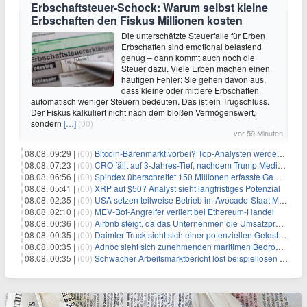
Erbschaftsteuer-Schock: Warum selbst kleine
Erbschaften den Fiskus Millionen kosten
Die unterschätzte Steuerfalle für Erben
Erbschaften sind emotional belastend
genug – dann kommt auch noch die
Steuer dazu. Viele Erben machen einen
häufigen Fehler: Sie gehen davon aus,
dass kleine oder mittlere Erbschaften
automatisch weniger Steuern bedeuten. Das ist ein Trugschluss.
Der Fiskus kalkuliert nicht nach dem bloßen Vermögenswert,
sondern
[…]
(00)
vor 59 Minuten
08.08. 09:29 |
(00)
Bitcoin-Bärenmarkt vorbei? Top-Analysten werden optimistisch, aber die Geschichte sagt etwas anderes
08.08. 07:23 |
(00)
CRO fällt auf 3-Jahres-Tief, nachdem Trump Media zwei große Crypto.com-Deals storniert
08.08. 06:56 |
(00)
Spindex überschreitet 150 Millionen erfasste Gaming-Ereignisse in Echtzeit-Datenpipeline
08.08. 05:41 |
(00)
XRP auf $50? Analyst sieht langfristiges Potenzial
08.08. 02:35 |
(00)
USA setzen teilweise Betrieb im Avocado-Staat Michoacán in Mexiko wieder in Gang
08.08. 02:10 |
(00)
MEV-Bot-Angreifer verliert bei Ethereum-Handel
08.08. 00:36 |
(00)
Airbnb steigt, da das Unternehmen die Umsatzprognose anhebt und starkes Wachstum signalisiert
08.08. 00:35 |
(00)
Daimler Truck sieht sich einer potenziellen Geldstrafe von 1 Milliarde Euro aufgrund von EU-Emissionsvorschriften gegenüber
08.08. 00:35 |
(00)
Adnoc sieht sich zunehmenden maritimen Bedrohungen angesichts regionaler Spannungen gegenüber
08.08. 00:35 |
(00)
Schwacher Arbeitsmarktbericht löst beispiellosen Börsenanstieg aus