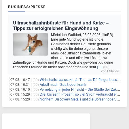
BUSINESS/PRESSE
Ultraschallzahnbürste für Hund und Katze –
Tipps zur erfolgreichen Eingewöhnung
Mörfelden-Walldorf, 08.08.2026 (lifePR) -
Eine gute Mundhygiene ist für die
Gesundheit deiner Haustiere genauso
wichtig wie für deine eigene. Unsere
emmi-pet Ultraschallzahnbürste bietet
eine sanfte und effektive Lösung zur
Zahnpflege für Hunde und Katzen. Doch wie gewöhnst du deine
tierischen Freunde an unser hochmodernes und sehr
[…]
(00)
vor 1 Stunde
07.08. 16:47 |
(00)
Wirtschaftsstaatssekretär Thomas Dörflinger besucht Handwerksbetrieb im Kammerbezirk Freiburg
07.08. 16:31 |
(00)
Arbeit macht Spaß oder krank
07.08. 16:10 |
(00)
Vernetzung in jeder Hinsicht – Die Städte der Zukunft sind grün-blau
07.08. 15:29 |
(00)
Drei bis zehn Prozent, so viel Strom verbraucht ein Aufzug im Gebäude
07.08. 15:20 |
(00)
Northern Discovery Metals gibt die Börsennotierung an der Frankfurter Wertpapierbörse bekannt