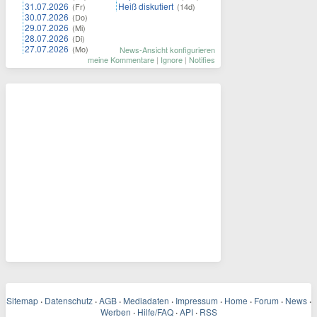
31.07.2026
Heiß diskutiert
(Fr)
(14d)
30.07.2026
(Do)
29.07.2026
(Mi)
28.07.2026
(Di)
27.07.2026
(Mo)
News-Ansicht konfigurieren
meine Kommentare
|
Ignore
|
Notifies
Sitemap
·
Datenschutz
·
AGB
·
Mediadaten
·
Impressum
·
Home
·
Forum
·
News
·
Werben
·
Hilfe/FAQ
·
API
·
RSS