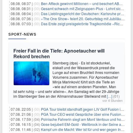
08.08. 08:37 |
(00)
Ben Affleck gewinnt Millionen – und beschert ABC Top-Quoten
08.08. 08:31 |
(00)
Gesamt schwach mit Zielgruppen-Plus - Lohnt sich First Dates Hotel doch?
08.08. 08:04 |
(00)
Das Lieblingsgericht der Deutschen: Karlsruhe prägt seit 75 Jahren die Republik
08.08. 07:36 |
(00)
«The One Show» feiert 20. Geburtstag mit Jubiläumswoche
08.08. 07:03 |
(00)
Das Erste zeigt preisgekrönte Tragikomödie «Rickerl» als Free-TV-Premiere
SPORT-NEWS
Freier Fall in die Tiefe: Apnoetaucher will
Rekord brechen
Starnberg (dpa) - Es ist stockdunkel,
eiskalt und der Wasserdruck presst die
Lunge auf einen Bruchteil ihres normalen
Volumens zusammen. Für Apnoetaucher
Minja Marinković fühlt sich die Tiefe an
«wie auf einem anderen Planeten. Man
ist sehr ruhig – und sehr alleine». Am Samstag will der 29-Jährige
im Starnberger See an der Allmannshauser Steilwand mit
[…]
(01)
vor 4 Stunden
07.08. 22:05 |
(00)
PGA Tour bleibt standhaft gegen LIV Golf Fusion in einem sich wandelnden Sportumfeld
07.08. 21:06 |
(00)
PGA Tour-CEO weist Gespräche über eine Fusion mit LIV Golf zurück und bekräftigt die Wettbewerbslandschaft
07.08. 17:59 |
(04)
Polnische Fahrerin siegt am Mont Ventoux und holt Tour-Gelb
07.08. 16:15 |
(04)
Gose bejubelt EM-Gold - Wellbrock in der Seine ausgebremst
07.08. 11:46 |
(02)
Kampf um die Macht: Wer ist für und wer gegen Infantino?