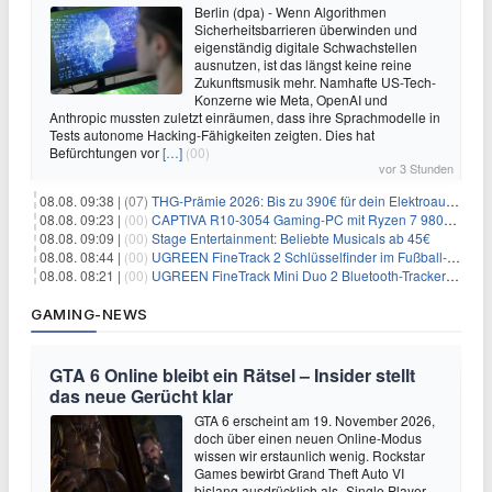
Berlin (dpa) - Wenn Algorithmen
Sicherheitsbarrieren überwinden und
eigenständig digitale Schwachstellen
ausnutzen, ist das längst keine reine
Zukunftsmusik mehr. Namhafte US-Tech-
Konzerne wie Meta, OpenAI und
Anthropic mussten zuletzt einräumen, dass ihre Sprachmodelle in
Tests autonome Hacking-Fähigkeiten zeigten. Dies hat
Befürchtungen vor
[…]
(00)
vor 3 Stunden
08.08. 09:38 |
(07)
THG-Prämie 2026: Bis zu 390€ für dein Elektroauto mit geld-fuer-eAuto.de
08.08. 09:23 |
(00)
CAPTIVA R10-3054 Gaming-PC mit Ryzen 7 9800X3D und RTX 5080 für 2.599€
08.08. 09:09 |
(00)
Stage Entertainment: Beliebte Musicals ab 45€
08.08. 08:44 |
(00)
UGREEN FineTrack 2 Schlüsselfinder im Fußball-Design für 10,98€
08.08. 08:21 |
(00)
UGREEN FineTrack Mini Duo 2 Bluetooth-Tracker 4er-Pack für 28,99€
GAMING-NEWS
GTA 6 Online bleibt ein Rätsel – Insider stellt
das neue Gerücht klar
GTA 6 erscheint am 19. November 2026,
doch über einen neuen Online-Modus
wissen wir erstaunlich wenig. Rockstar
Games bewirbt Grand Theft Auto VI
bislang ausdrücklich als „Single Player