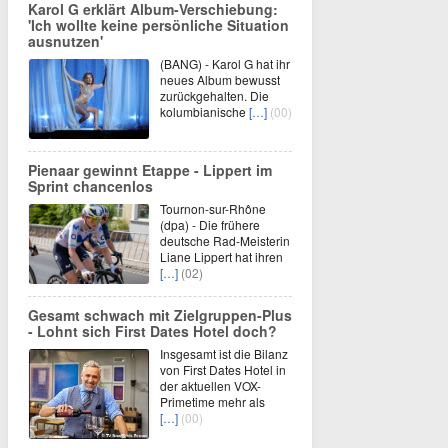
Karol G erklärt Album-Verschiebung:
'Ich wollte keine persönliche Situation
ausnutzen'
(BANG) - Karol G hat ihr
neues Album bewusst
zurückgehalten. Die
kolumbianische
[…]
(00)
Pienaar gewinnt Etappe - Lippert im
Sprint chancenlos
Tournon-sur-Rhône
(dpa) - Die frühere
deutsche Rad-Meisterin
Liane Lippert hat ihren
[…]
(02)
Gesamt schwach mit Zielgruppen-Plus
- Lohnt sich First Dates Hotel doch?
Insgesamt ist die Bilanz
von First Dates Hotel in
der aktuellen VOX-
Primetime mehr als
[…]
(00)