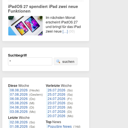
iPadOS 27 spendiert iPad zwei neue
Funktionen
Im nächsten Monat
erscheint iPadOS 27
und bringt für das iPad
zwei neue
[…]
(00)
Suchbegriff
suchen
Diese
Woche
Vorletzte
Woche
08.08.2026
26.07.2026
(Heute)
(So)
07.08.2026
25.07.2026
(Gestern)
(Sa)
06.08.2026
24.07.2026
(Do)
(Fr)
05.08.2026
23.07.2026
(Mi)
(Do)
04.08.2026
22.07.2026
(Di)
(Mi)
03.08.2026
21.07.2026
(Mo)
(Di)
20.07.2026
(Mo)
Letzte
Woche
Top
News
02.08.2026
(So)
01.08.2026
Populäre News
(Sa)
(14d)