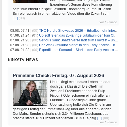
Experience“. Genau diese Formulierung
sorgt nun erneut für Spekulationen. Bloomberg-Journalist Jason
Schreier sprach in einem aktuellen Video über die Zukunft von
[…]
(00)
vor 1 Stunde
08.08. 07:41 |
(00)
THQ Nordic Showcase 2026 – Erhaltet mehr Informationen
07.08. 21:24 |
(01)
Ubisoft feiert das 25-jährige Jubiläum der Tom Clancy’s Ghost Recon-Reihe
07.08. 21:23 |
(00)
Serious Sam: Shatterverse lädt zum Playtest – und erscheint schon bald!
07.08. 21:23 |
(00)
Car Was Simulator startet in den Early Access – bald gehts los!
07.08. 21:22 |
(00)
Expeditions: Samurai – Start in den Early Access ab heute im feudalen Japan
KINO/TV-NEWS
Primetime-Check: Freitag, 07. Augsut 2026
Heute fängt mein neues Leben an oder
doch ganz klassisch Die Chefin im
Zweiten? Freelance oder doch Pulp
Fiction? Oder schauen einfach alle ran
Fußball: 2. Bundesliga? Ohne große
Überraschung holte sich Die Chefin am
gestrigen Freitag den Primetime-Sieg über alle anderen Sender.
Der Mainz-Sender sicherte sich 3,34 Millionen Zuschauer, das
brachte starke 18,9 Prozent Marktanteil. SOKO Leipzig
[…]
(00)
vor 1 Stunde