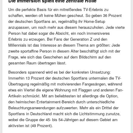
Die Immersion spielt eine zentrale Rolle
Um die perfekte Basis für ein mitreißendes TV-Erlebnis zu
schaffen, werden oft keine Mühen gescheut. So geben 36 Prozent
der deutschen Sportfans an, regelmäßig ihr Home-Setup
anzupassen, um noch mehr aus diesem herauszuholen. Jede vierte
Person hat dabei sogar die Absicht, ein noch immersiveres
Erlebnis zu erzeugen. Bei Fans der Generation Z und den
Millennials ist das Interesse an diesem Thema am größten: Jede
zweite sportaffine Person in diesem Alter beschäftigt sich mit der
Frage, wie sich das Geschehen auf dem Bildschirm auf den
gesamten Raum übertragen lässt.
Besonders spannend wird es bei der konkreten Umsetzung:
Immerhin 13 Prozent der deutschen Sportfans untermalen die TV-
Übertragung regelmäßig mit motivierenden Fangesängen, während
etwa ein Viertel die eigene Wohnung mit Flaggen und anderen Fan-
Artikeln schmückt. Mit am beliebtesten ist allerdings die Option,
den heimischen Entertainment-Bereich durch unterschiedliche
Beleuchtungsanwendungen aufzuwerten. Mehr als ein Drittel der
Sportfans in Deutschland macht sich die Lichtstimmung zunutze,
wobei die Gruppe der 45- bis 54-Jährigen auf diesem Gebiet am
aktivsten ist (49 Prozent).