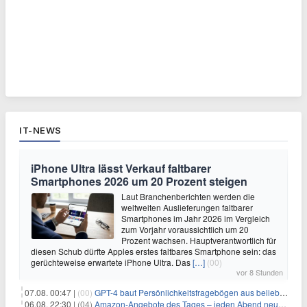
IT-NEWS
iPhone Ultra lässt Verkauf faltbarer
Smartphones 2026 um 20 Prozent steigen
Laut Branchenberichten werden die
weltweiten Auslieferungen faltbarer
Smartphones im Jahr 2026 im Vergleich
zum Vorjahr voraussichtlich um 20
Prozent wachsen. Hauptverantwortlich für
diesen Schub dürfte Apples erstes faltbares Smartphone sein: das
gerüchteweise erwartete iPhone Ultra. Das
[…]
(00)
vor 8 Stunden
07.08. 00:47 |
(00)
GPT-4 baut Persönlichkeitsfragebögen aus beliebigen Texten und sagt Antworten voraus
06.08. 22:30 |
(04)
Amazon-Angebote des Tages – jeden Abend neue Deals zum Stöbern