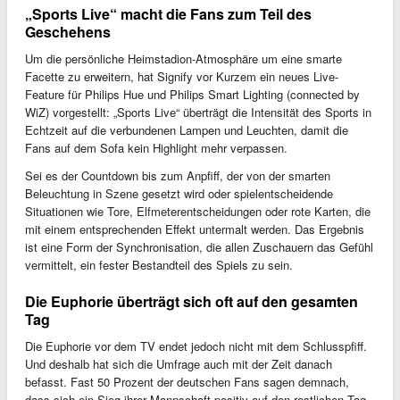
„Sports Live“ macht die Fans zum Teil des
Geschehens
Um die persönliche Heimstadion-Atmosphäre um eine smarte
Facette zu erweitern, hat Signify vor Kurzem ein neues Live-
Feature für Philips Hue und Philips Smart Lighting (connected by
WiZ) vorgestellt: „Sports Live“ überträgt die Intensität des Sports in
Echtzeit auf die verbundenen Lampen und Leuchten, damit die
Fans auf dem Sofa kein Highlight mehr verpassen.
Sei es der Countdown bis zum Anpfiff, der von der smarten
Beleuchtung in Szene gesetzt wird oder spielentscheidende
Situationen wie Tore, Elfmeterentscheidungen oder rote Karten, die
mit einem entsprechenden Effekt untermalt werden. Das Ergebnis
ist eine Form der Synchronisation, die allen Zuschauern das Gefühl
vermittelt, ein fester Bestandteil des Spiels zu sein.
Die Euphorie überträgt sich oft auf den gesamten
Tag
Die Euphorie vor dem TV endet jedoch nicht mit dem Schlusspfiff.
Und deshalb hat sich die Umfrage auch mit der Zeit danach
befasst. Fast 50 Prozent der deutschen Fans sagen demnach,
dass sich ein Sieg ihrer Mannschaft positiv auf den restlichen Tag