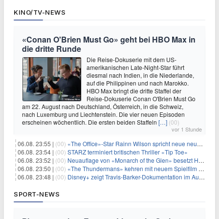
KINO/TV-NEWS
«Conan O'Brien Must Go» geht bei HBO Max in
die dritte Runde
Die Reise-Dokuserie mit dem US-
amerikanischen Late-Night-Star führt
diesmal nach Indien, in die Niederlande,
auf die Philippinen und nach Marokko.
HBO Max bringt die dritte Staffel der
Reise-Dokuserie Conan O'Brien Must Go
am 22. August nach Deutschland, Österreich, in die Schweiz,
nach Luxemburg und Liechtenstein. Die vier neuen Episoden
erscheinen wöchentlich. Die ersten beiden Staffeln
[…]
(00)
vor 1 Stunde
06.08. 23:55 |
(00)
«The Office»-Star Rainn Wilson spricht neue neuseeländische Serie «Settling»
06.08. 23:54 |
(00)
STARZ terminiert britischen Thriller «Tip Toe»
06.08. 23:52 |
(00)
Neuauflage von «Monarch of the Glen» besetzt Hauptrollen
06.08. 23:50 |
(00)
«The Thundermans» kehren mit neuem Spielfilm zurück
06.08. 23:48 |
(00)
Disney+ zeigt Travis-Barker-Dokumentation im August
SPORT-NEWS