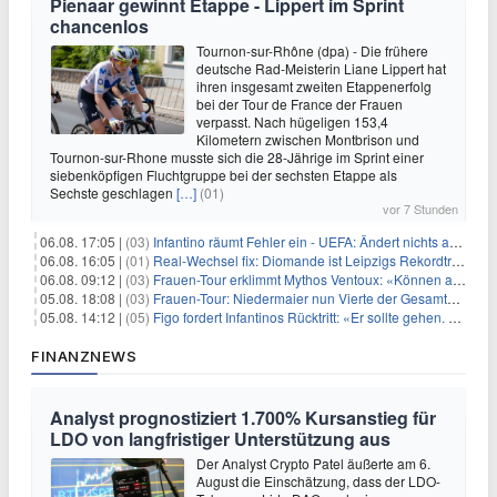
Pienaar gewinnt Etappe - Lippert im Sprint
chancenlos
Tournon-sur-Rhône (dpa) - Die frühere
deutsche Rad-Meisterin Liane Lippert hat
ihren insgesamt zweiten Etappenerfolg
bei der Tour de France der Frauen
verpasst. Nach hügeligen 153,4
Kilometern zwischen Montbrison und
Tournon-sur-Rhone musste sich die 28-Jährige im Sprint einer
siebenköpfigen Fluchtgruppe bei der sechsten Etappe als
Sechste geschlagen
[…]
(01)
vor 7 Stunden
06.08. 17:05 |
(03)
Infantino räumt Fehler ein - UEFA: Ändert nichts an Boykott
06.08. 16:05 |
(01)
Real-Wechsel fix: Diomande ist Leipzigs Rekordtransfer
06.08. 09:12 |
(03)
Frauen-Tour erklimmt Mythos Ventoux: «Können alles schaffen»
05.08. 18:08 |
(03)
Frauen-Tour: Niedermaier nun Vierte der Gesamtwertung
05.08. 14:12 |
(05)
Figo fordert Infantinos Rücktritt: «Er sollte gehen. Jetzt»
FINANZNEWS
Analyst prognostiziert 1.700% Kursanstieg für
LDO von langfristiger Unterstützung aus
Der Analyst Crypto Patel äußerte am 6.
August die Einschätzung, dass der LDO-