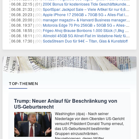
06.08. 22:15 |
(01)
200€ Bonus für kostenloses Tide Geschäftskundenkonto
06.08. 21:33 |
(00)
SportSpar: Jackpot Sale – Viele Artikel für nur 6,66€ – nur 48 Stunden
06.08. 20:23 |
(00)
Apple iPhone 17 256GB + 70GB 5G + Alles-Flat im Vodafone-Netz für 34,99€/Monat – eff. 4,65€/Monat
06.08. 20:00 |
(00)
manager magazin+ & Harvard Business manager+ Digital-Kombi-Abo 1 Monat kostenlos
06.08. 19:37 |
(00)
Motorola Edge 70 Pro 256GB + 50GB 5G + Alles-Flat im Vodafone-Netz für 19,99€/Monat – eff. 0,61€/Monat
06.08. 18:55 |
(00)
Frigeo Ahoj-Brause Bonbons 1.000 Stück (1,8kg Eimer) für 6,29€
06.08. 18:11 |
(00)
Allmobil 45GB 5G Allnet-Flat im Vodafone-Netz für eff. 5,91€/Monat dank 50€ Wechselbonus + 0€ AG
06.08. 17:30 |
(00)
SodaStream Duo für 94€ – Titan, Glas & Kunststoff
TOP-THEMEN
Trump: Neuer Anlauf für Beschränkung von
US-Geburtsrecht
Washington (dpa) - Nach seiner
Niederlage vor dem Obersten US-Gericht
versucht Präsident Donald Trump erneut,
das US-Geburtsrecht bestimmter
Gruppen einzuschränken.
Neugeborenen, deren Mütter