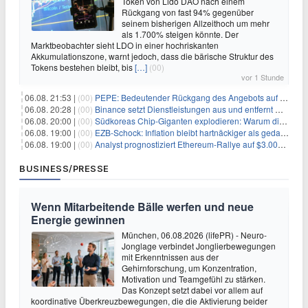
Token von Lido DAO nach einem
Rückgang von fast 94% gegenüber
seinem bisherigen Allzeithoch um mehr
als 1.700% steigen könnte. Der
Marktbeobachter sieht LDO in einer hochriskanten
Akkumulationszone, warnt jedoch, dass die bärische Struktur des
Tokens bestehen bleibt, bis
[…]
(00)
vor 1 Stunde
06.08. 21:53 |
(00)
PEPE: Bedeutender Rückgang des Angebots auf Börsen – Was kommt als Nächstes?
06.08. 20:28 |
(00)
Binance setzt Dienstleistungen aus und entfernt mehrere Krypto-Paare: Wer ist betroffen?
06.08. 20:00 |
(00)
Südkoreas Chip-Giganten explodieren: Warum dieser Rekord-Tag die KI-Branche erschüttert
06.08. 19:00 |
(00)
EZB-Schock: Inflation bleibt hartnäckiger als gedacht – 2027 wird zum kritischen Test
06.08. 19:00 |
(00)
Analyst prognostiziert Ethereum-Rallye auf $3.000 nach entscheidendem On-Chain-Ausbruch
BUSINESS/PRESSE
Wenn Mitarbeitende Bälle werfen und neue
Energie gewinnen
München, 06.08.2026 (lifePR) - Neuro-
Jonglage verbindet Jonglierbewegungen
mit Erkenntnissen aus der
Gehirnforschung, um Konzentration,
Motivation und Teamgefühl zu stärken.
Das Konzept setzt dabei vor allem auf
koordinative Überkreuzbewegungen, die die Aktivierung beider