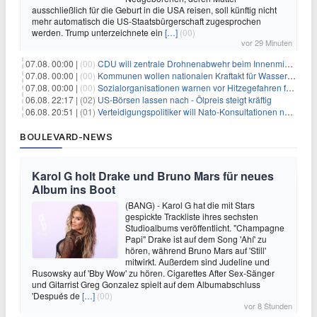
ausschließlich für die Geburt in die USA reisen, soll künftig nicht
mehr automatisch die US-Staatsbürgerschaft zugesprochen
werden. Trump unterzeichnete ein
[…]
(00)
vor 29 Minuten
07.08. 00:00 |
(00)
CDU will zentrale Drohnenabwehr beim Innenministerium
07.08. 00:00 |
(00)
Kommunen wollen nationalen Kraftakt für Wasserversorgung
07.08. 00:00 |
(00)
Sozialorganisationen warnen vor Hitzegefahren für Obdachlose
06.08. 22:17 |
(02)
US-Börsen lassen nach - Ölpreis steigt kräftig
06.08. 20:51 |
(01)
Verteidigungspolitiker will Nato-Konsultationen nach Drohnenfund
BOULEVARD-NEWS
Karol G holt Drake und Bruno Mars für neues
Album ins Boot
(BANG) - Karol G hat die mit Stars
gespickte Trackliste ihres sechsten
Studioalbums veröffentlicht. "Champagne
Papi" Drake ist auf dem Song 'Ahí' zu
hören, während Bruno Mars auf 'Still'
mitwirkt. Außerdem sind Judeline und
Rusowsky auf 'Bby Wow' zu hören. Cigarettes After Sex-Sänger
und Gitarrist Greg Gonzalez spielt auf dem Albumabschluss
'Después de
[…]
(00)
vor 8 Stunden