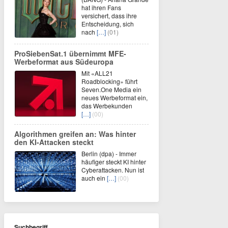
hat ihren Fans
versichert, dass ihre
Entscheidung, sich
nach
[…]
(01)
ProSiebenSat.1 übernimmt MFE-
Werbeformat aus Südeuropa
Mit «ALL21
Roadblocking» führt
Seven.One Media ein
neues Werbeformat ein,
das Werbekunden
[…]
(00)
Algorithmen greifen an: Was hinter
den KI-Attacken steckt
Berlin (dpa) - Immer
häufiger steckt KI hinter
Cyberattacken. Nun ist
auch ein
[…]
(00)
Suchbegriff