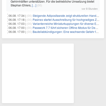
Gehirnhälften unterstützen. Für die betriebliche Umsetzung bietet
Stephan Ehlers,
[…]
(00)
vor 8 Stunden
06.08. 17:34 |
(00)
Steigende Adipositasrate zeigt strukturellen Handlungsbedarf bei der Ernährung schulpflichtiger Kinder
06.08. 17:18 |
(00)
Pasinex startet Ausschreibung für hochgradiges Zinksulfidkonzentrat mit Germanium- und Silbergehalten und stellt ein Betriebsupdate bereit
06.08. 17:03 |
(00)
Variantenreiche Miniaturkupplungen für diverse Einsatzbereiche
06.08. 17:00 |
(00)
Passwork 7.7 führt sicheren Offline-Modus für Desktop- und Mobile-Apps ein
06.08. 17:00 |
(00)
Bauteilabkündigungen: Eine wachsende Gefahr für industrielle Elektroniksysteme