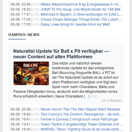
06.08. 20:46 |
(00)
Midea Waschmaschine 8 kg Energieklasse A-10% 1400 U/Min für 289,97€
06.08. 18:33 |
(00)
JONR T5 Pro Saug- und Wischroboter für 194,99€
06.08. 17:47 |
(00)
Wellness in Bayern: 2 Übernachtungen im DAS LUDWIG Sports Resort inkl. HP + Wellness ab 174€ p.P.
06.08. 17:02 |
(00)
Chupa Chups Stranger Things Eimer 150 Lutscher für 21,95€
06.08. 17:00 |
(00)
Daisy Lowe bringt ihr zweites Kind zur Welt
GAMING-NEWS
Naturalist Update für Ball x Pit verfügbar —
neuer Content auf allen Plattformen
Das letzte und natürlich wieder
kostenlose Update für das erfolgreiche
Ball-Bouncing-Roguelite BALL x PIT ist
da! The Naturalist Update ist ab sofort auf
allen Plattformen verfügbar und fügt dem
Spiel noch mehr Charaktere, Bälle und
Passive Fähigkeiten hinzu, wodurch sich die Möglichkeiten eines
Runs erheblich erweitern. Neue Charaktere
[…]
(00)
vor 2 Stunden
06.08. 22:26 |
(00)
Neuer Horror‑Titel The Skin Stapler feiert Release
06.08. 19:42 |
(00)
Tom Clancy’s The Division Resurgence – ab sofort für euch verfügbar
06.08. 19:41 |
(00)
Farmer’s Dynasty 2 bringt euch neue Fahrzeuge
06.08. 19:41 |
(00)
Tower Tactics 2 angekündigt: Tower Defense und Deckbuilding Kombo kehrt zurück
06.08. 19:40 |
(00)
MARVEL Tōkon: Fighting Souls ist ab heute verfügbar