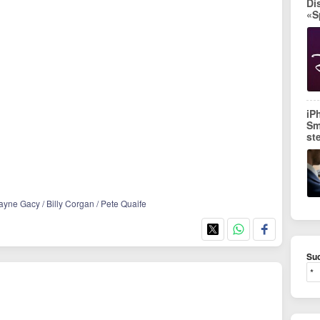
Di
«S
iP
Sm
st
yne Gacy / Billy Corgan / Pete Quaife
Suc