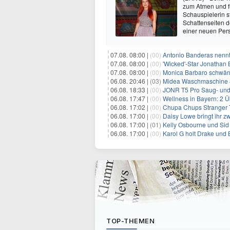
zum Atmen und fü
Schauspielerin s
Schattenseiten d
einer neuen Pers
07.08. 08:00 |
(00)
Antonio Banderas nennt 
07.08. 08:00 |
(00)
'Wicked'-Star Jonathan 
07.08. 08:00 |
(00)
Monica Barbaro schwär
06.08. 20:46 |
(03)
Midea Waschmaschine 8
06.08. 18:33 |
(00)
JONR T5 Pro Saug- und 
06.08. 17:47 |
(00)
Wellness in Bayern: 2 Über
06.08. 17:02 |
(00)
Chupa Chups Stranger T
06.08. 17:00 |
(00)
Daisy Lowe bringt ihr zw
06.08. 17:00 |
(01)
Kelly Osbourne und Sid 
06.08. 17:00 |
(00)
Karol G holt Drake und 
TOP-THEMEN