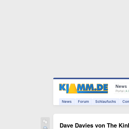
News
Portal (
4.
News
Forum
Schlaufuchs
Com
Dave Davies von The Ki