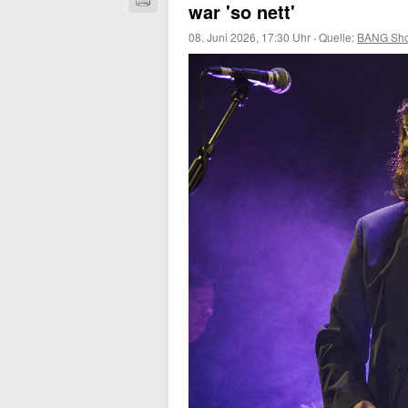
war 'so nett'
08. Juni 2026, 17:30 Uhr
·
Quelle:
BANG Sho