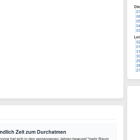
Di
0
0
0
0
0
Let
0
0
3
3
2
2
2
endlich Zeit zum Durchatmen
Thorne hat sich in den vergangenen Jahren bewusst "mehr Raum