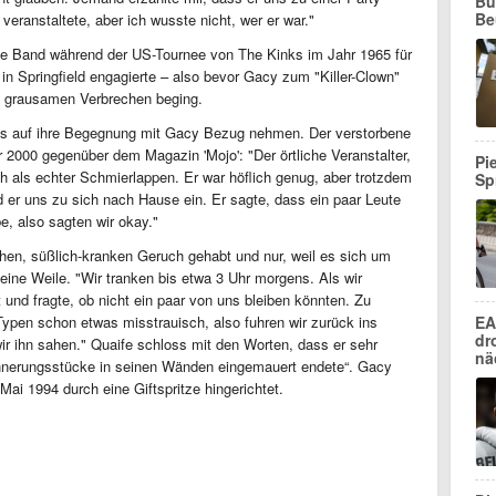
Bu
Be
veranstaltete, aber ich wusste nicht, wer er war."
die Band während der US-Tournee von The Kinks im Jahr 1965 für
ry in Springfield engagierte – also bevor Gacy zum "Killer-Clown"
 grausamen Verbrechen beging.
nks auf ihre Begegnung mit Gacy Bezug nehmen. Der verstorbene
r 2000 gegenüber dem Magazin 'Mojo': "Der örtliche Veranstalter,
Pi
 als echter Schmierlappen. Er war höflich genug, aber trotzdem
Sp
 er uns zu sich nach Hause ein. Er sagte, dass ein paar Leute
, also sagten wir okay."
hen, süßlich-kranken Geruch gehabt und nur, weil es sich um
 eine Weile. "Wir tranken bis etwa 3 Uhr morgens. Als wir
und fragte, ob nicht ein paar von uns bleiben könnten. Zu
EA
ypen schon etwas misstrauisch, also fuhren wir zurück ins
dr
wir ihn sahen." Quaife schloss mit den Worten, dass er sehr
nä
rinnerungsstücke in seinen Wänden eingemauert endete“. Gacy
ai 1994 durch eine Giftspritze hingerichtet.