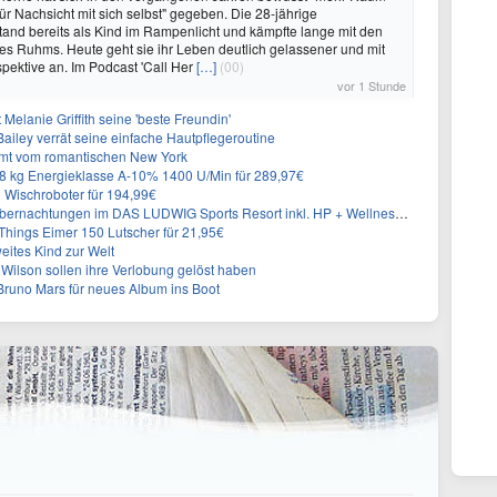
r Nachsicht mit sich selbst" gegeben. Die 28-jährige
tand bereits als Kind im Rampenlicht und kämpfte lange mit den
es Ruhms. Heute geht sie ihr Leben deutlich gelassener und mit
pektive an. Im Podcast 'Call Her
[…]
(00)
vor 1 Stunde
Melanie Griffith seine 'beste Freundin'
Bailey verrät seine einfache Hautpflegeroutine
mt vom romantischen New York
 kg Energieklasse A-10% 1400 U/Min für 289,97€
Wischroboter für 194,99€
nachtungen im DAS LUDWIG Sports Resort inkl. HP + Wellness ab 174€ p.P.
hings Eimer 150 Lutscher für 21,95€
eites Kind zur Welt
Wilson sollen ihre Verlobung gelöst haben
Bruno Mars für neues Album ins Boot