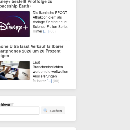
sney+ bestellt Pilotfolge zu
paceship Earth»
Die ikonische EPCOT-
Attraktion dient als
Vorlage für eine neue
Science-Fiction-Serie.
Hinter
[…]
(00)
hone Ultra lässt Verkauf faltbarer
artphones 2026 um 20 Prozent
eigen
Laut
Branchenberichten
werden die weltweiten
Auslieferungen
faltbarer
[…]
(00)
hbegriff
suchen