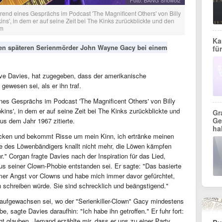
Foto: BANG Showbiz
nd eines Gesprächs im Podcast 'The Magnificent Others' von Billy
', in dem er auf seine Zeit bei The Kinks zurückblickte und den
em
Ka
den späteren Serienmörder John Wayne Gacy bei einem
fü
ave Davies, hat zugegeben, dass der amerikanische
ewesen sei, als er ihn traf.
nes Gesprächs im Podcast 'The Magnificent Others' von Billy
ns', in dem er auf seine Zeit bei The Kinks zurückblickte und
Gr
Ge
us dem Jahr 1967 zitierte.
ha
trocken und bekommt Risse um mein Kinn, ich ertränke meinen
 des Löwenbändigers knallt nicht mehr, die Löwen kämpfen
r." Corgan fragte Davies nach der Inspiration für das Lied,
aus seiner Clown-Phobie entstanden sei. Er sagte: "Das basierte
 immer Angst vor Clowns und habe mich immer davor gefürchtet,
n schreiben würde. Sie sind schrecklich und beängstigend."
 aufgewachsen sei, wo der "Serienkiller-Clown" Gacy mindestens
 sagte Davies daraufhin: "Ich habe ihn getroffen." Er fuhr fort:
cht glauben. Jemand erzählte mir, dass er uns zu einer Party