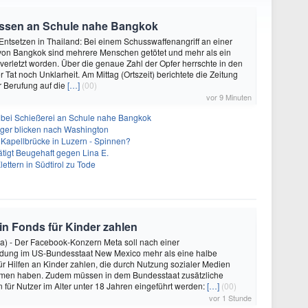
üssen an Schule nahe Bangkok
Entsetzen in Thailand: Bei einem Schusswaffenangriff an einer
 von Bangkok sind mehrere Menschen getötet und mehr als ein
verletzt worden. Über die genaue Zahl der Opfer herrschte in den
Tat noch Unklarheit. Am Mittag (Ortszeit) berichtete die Zeitung
 Berufung auf die
[…]
(00)
vor 9 Minuten
 bei Schießerei an Schule nahe Bangkok
leger blicken nach Washington
 Kapellbrücke in Luzern - Spinnen?
tigt Beugehaft gegen Lina E.
lettern in Südtirol zu Tode
 in Fonds für Kinder zahlen
a) - Der Facebook-Konzern Meta soll nach einer
idung im US-Bundesstaat New Mexico mehr als eine halbe
für Hilfen an Kinder zahlen, die durch Nutzung sozialer Medien
en haben. Zudem müssen in dem Bundesstaat zusätzliche
für Nutzer im Alter unter 18 Jahren eingeführt werden:
[…]
(00)
vor 1 Stunde