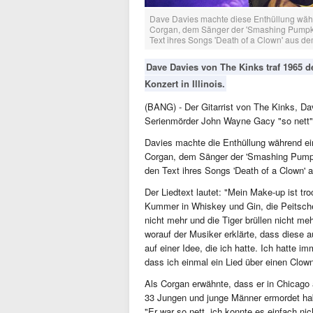
Dave Davies machte diese Enthüllung währe
Corgan, dem Sänger der 'Smashing Pumpkins
Text ihres Songs 'Death of a Clown' aus d
Dave Davies von The Kinks traf 1965 
Konzert in Illinois.
(BANG) - Der Gitarrist von The Kinks, D
Serienmörder John Wayne Gacy "so nett" g
Davies machte die Enthüllung während ei
Corgan, dem Sänger der 'Smashing Pumpki
den Text ihres Songs 'Death of a Clown' a
Der Liedtext lautet: "Mein Make-up ist 
Kummer in Whiskey und Gin, die Peitsche
nicht mehr und die Tiger brüllen nicht meh
worauf der Musiker erklärte, dass diese 
auf einer Idee, die ich hatte. Ich hatte
dass ich einmal ein Lied über einen Clow
Als Corgan erwähnte, dass er in Chicago
33 Jungen und junge Männer ermordet habe,
"Er war so nett, ich konnte es einfach ni