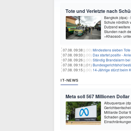
Tote und Verletzte nach Sch
Bangkok (dpa) - 
Schule nördlich
Dutzend weitere 
Stunden nach der 
«Khaosod» unter
07.08. 09:38 |
(00)
Mindestens sieben Tote
07.08. 09:33 |
(00)
Dax startet positiv - An
07.08. 09:26 |
(00)
Ständig Brandalarm bei
07.08. 09:18 |
(01)
Bundesgerichtshof bestä
07.08. 09:15 |
(00)
14-Jährige stürzt beim K
IT-NEWS
Meta soll 567 Millionen Dollar
Albuquerque (dp
Gerichtsentsche
Milliarde Dollar 
Schaden genomm
Einschränkungen 