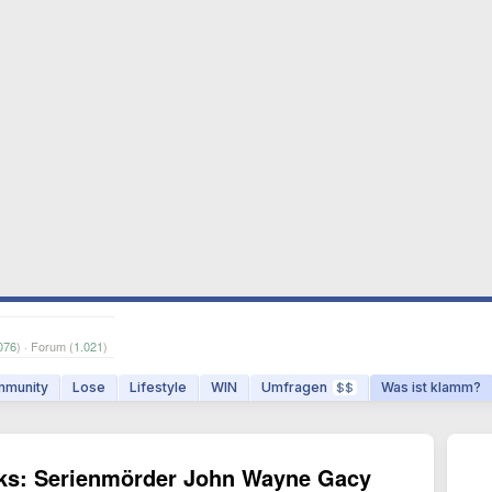
076
) · Forum (
1.021
)
munity
Lose
Lifestyle
WIN
Umfragen
Was ist klamm?
$$
nks: Serienmörder John Wayne Gacy