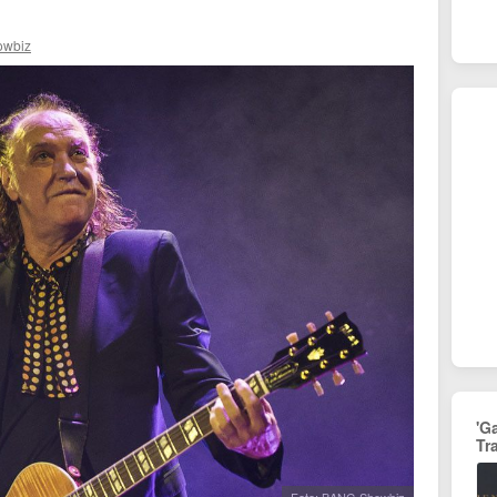
wbiz
'G
Tr