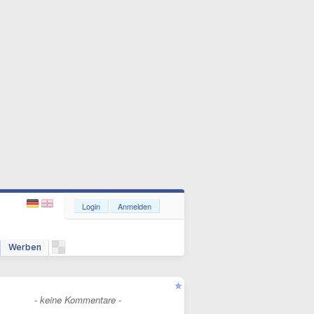
Login
Anmelden
Werben
- keine Kommentare -