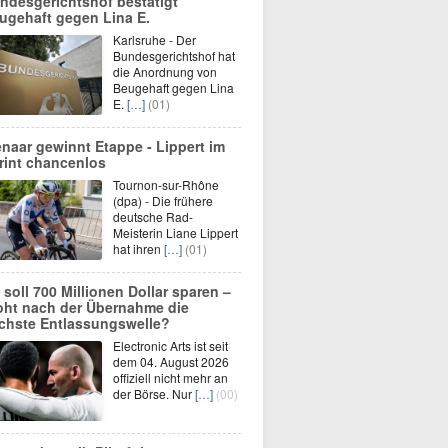
ndesgerichtshof bestätigt
ugehaft gegen Lina E.
Karlsruhe - Der
Bundesgerichtshof hat
die Anordnung von
Beugehaft gegen Lina
E.
[…]
(01)
enaar gewinnt Etappe - Lippert im
rint chancenlos
Tournon-sur-Rhône
(dpa) - Die frühere
deutsche Rad-
Meisterin Liane Lippert
hat ihren
[…]
(01)
 soll 700 Millionen Dollar sparen –
oht nach der Übernahme die
chste Entlassungswelle?
Electronic Arts ist seit
dem 04. August 2026
offiziell nicht mehr an
der Börse. Nur
[…]
(00)