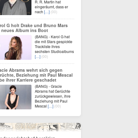
R. R. Martin hat
eingeräumt, dass er
nach
[…]
(00)
rol G holt Drake und Bruno Mars
r neues Album ins Boot
(BANG) - Karol G hat
die mit Stars gespickte
Trackliste ihres
sechsten Studioalbums
[…]
(00)
acie Abrams wehrt sich gegen
rüchte, Beziehung mit Paul Mescal
be ihrer Karriere geschadet
(BANG) - Gracie
Abrams hat Gerüchte
zurückgewiesen, ihre
Beziehung mit Paul
Mescal
[…]
(00)