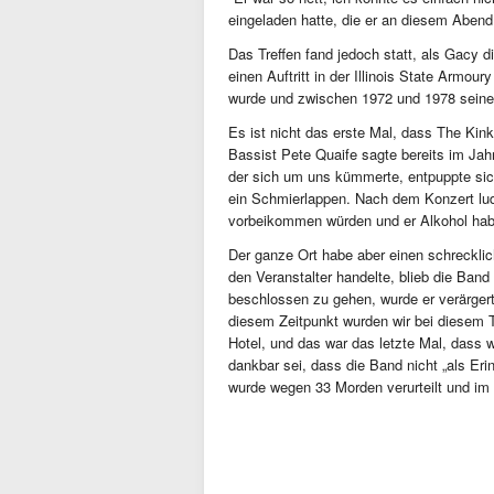
eingeladen hatte, die er an diesem Abend 
Das Treffen fand jedoch statt, als Gacy 
einen Auftritt in der Illinois State Armou
wurde und zwischen 1972 und 1978 seine
Es ist nicht das erste Mal, dass The Ki
Bassist Pete Quaife sagte bereits im Jah
der sich um uns kümmerte, entpuppte sich
ein Schmierlappen. Nach dem Konzert lud
vorbeikommen würden und er Alkohol habe
Der ganze Ort habe aber einen schrecklic
den Veranstalter handelte, blieb die Band
beschlossen zu gehen, wurde er verärgert 
diesem Zeitpunkt wurden wir bei diesem T
Hotel, und das war das letzte Mal, dass 
dankbar sei, dass die Band nicht „als E
wurde wegen 33 Morden verurteilt und im M