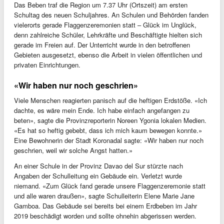
Das Beben traf die Region um 7.37 Uhr (Ortszeit) am ersten
Schultag des neuen Schuljahres. An Schulen und Behörden fanden
vielerorts gerade Flaggenzeremonien statt – Glück im Unglück,
denn zahlreiche Schüler, Lehrkräfte und Beschäftigte hielten sich
gerade im Freien auf. Der Unterricht wurde in den betroffenen
Gebieten ausgesetzt, ebenso die Arbeit in vielen öffentlichen und
privaten Einrichtungen.
«Wir haben nur noch geschrien»
Viele Menschen reagierten panisch auf die heftigen Erdstöße. «Ich
dachte, es wäre mein Ende. Ich habe einfach angefangen zu
beten», sagte die Provinzreporterin Noreen Ygonia lokalen Medien.
«Es hat so heftig gebebt, dass ich mich kaum bewegen konnte.»
Eine Bewohnerin der Stadt Koronadal sagte: «Wir haben nur noch
geschrien, weil wir solche Angst hatten.»
An einer Schule in der Provinz Davao del Sur stürzte nach
Angaben der Schulleitung ein Gebäude ein. Verletzt wurde
niemand. «Zum Glück fand gerade unsere Flaggenzeremonie statt
und alle waren draußen», sagte Schulleiterin Elene Marie Jane
Gamboa. Das Gebäude sei bereits bei einem Erdbeben im Jahr
2019 beschädigt worden und sollte ohnehin abgerissen werden.