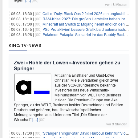
vor 18 Minuten
06.08. 18:30 |
(00)
Call of Duty: Black Ops 2 feiert 2026 ein unglaubliches Comeback
06.08. 18:10 |
(00)
RAM-Krise 2027: Die großen Hersteller haben ihre Produktion offenbar schon verkauft
06.08. 17:00 |
(00)
Minecraft auf Switch 2: Mojang nennt endlich den Releasetermin
06.08. 16:45 |
(00)
PS5 Pro aktiviert bessere Grafik bald automatisch, aber das Update ist kleiner als gedacht
06.08. 16:28 |
(00)
Pokémon Pokopia: So startet ihr das Bubbly Basin-DLC
KINO/TV-NEWS
Zwei «Höhle der Löwen»-Investoren gehen zu
Springer
Mit Janna Ensthaler und Gast-Löwe
Christian Miele verstärken gleich zwei
aus der VOX-Gründershow bekannte
Investoren das neue Wirtschafts-
Meinungsteam von WELT und Business
Insider. Die Premium-Gruppe von Axel
Springer, zu der WELT, Business Insider Deutschland und Politico
Deutschland gehören, baut ihr wirtschaftspolitisches
Meinungsangebot aus. Unter dem Titel „Die Stimme der
Wirtschaft“
[…]
(00)
vor 3 Stunden
06.08. 17:00 |
(00)
'Stranger Things'-Star David Harbour kehrt für 'Violent Night 2' zurück – Kristen Bell stößt zur Besetzung