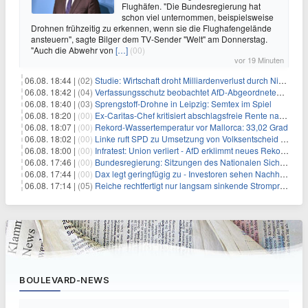
Flughäfen. "Die Bundesregierung hat
schon viel unternommen, beispielsweise
Drohnen frühzeitig zu erkennen, wenn sie die Flughafengelände
ansteuern", sagte Bilger dem TV-Sender "Welt" am Donnerstag.
"Auch die Abwehr von
[…]
(00)
vor 19 Minuten
06.08. 18:44 |
(02)
Studie: Wirtschaft droht Milliardenverlust durch Niedrigwasser
06.08. 18:42 |
(04)
Verfassungsschutz beobachtet AfD-Abgeordneten Nolte
06.08. 18:40 |
(03)
Sprengstoff-Drohne in Leipzig: Semtex im Spiel
06.08. 18:20 |
(00)
Ex-Caritas-Chef kritisiert abschlagsfreie Rente nach 45 Jahren
06.08. 18:07 |
(00)
Rekord-Wassertemperatur vor Mallorca: 33,02 Grad
06.08. 18:02 |
(00)
Linke ruft SPD zu Umsetzung von Volksentscheid auf
06.08. 18:00 |
(00)
Infratest: Union verliert - AfD erklimmt neues Rekordhoch
06.08. 17:46 |
(00)
Bundesregierung: Sitzungen des Nationalen Sicherheitsrates geheim
06.08. 17:44 |
(00)
Dax legt geringfügig zu - Investoren sehen Nachholpotenzial
06.08. 17:14 |
(05)
Reiche rechtfertigt nur langsam sinkende Strompreise
BOULEVARD-NEWS