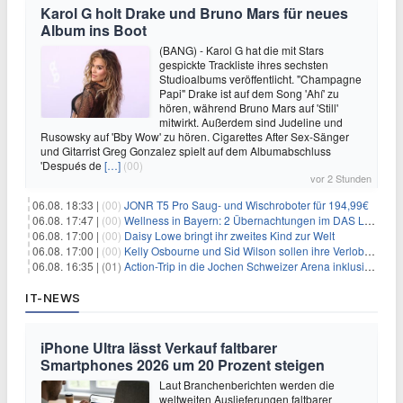
Karol G holt Drake und Bruno Mars für neues
Album ins Boot
(BANG) - Karol G hat die mit Stars
gespickte Trackliste ihres sechsten
Studioalbums veröffentlicht. "Champagne
Papi" Drake ist auf dem Song 'Ahí' zu
hören, während Bruno Mars auf 'Still'
mitwirkt. Außerdem sind Judeline und
Rusowsky auf 'Bby Wow' zu hören. Cigarettes After Sex-Sänger
und Gitarrist Greg Gonzalez spielt auf dem Albumabschluss
'Después de
[…]
(00)
vor 2 Stunden
06.08. 18:33 |
(00)
JONR T5 Pro Saug- und Wischroboter für 194,99€
06.08. 17:47 |
(00)
Wellness in Bayern: 2 Übernachtungen im DAS LUDWIG Sports Resort inkl. HP + Wellness ab 174€ p.P.
06.08. 17:00 |
(00)
Daisy Lowe bringt ihr zweites Kind zur Welt
06.08. 17:00 |
(00)
Kelly Osbourne und Sid Wilson sollen ihre Verlobung gelöst haben
06.08. 16:35 |
(01)
Action-Trip in die Jochen Schweizer Arena inklusive Premium Hotel und Frühstück ab 59€ p.P.
IT-NEWS
iPhone Ultra lässt Verkauf faltbarer
Smartphones 2026 um 20 Prozent steigen
Laut Branchenberichten werden die
weltweiten Auslieferungen faltbarer