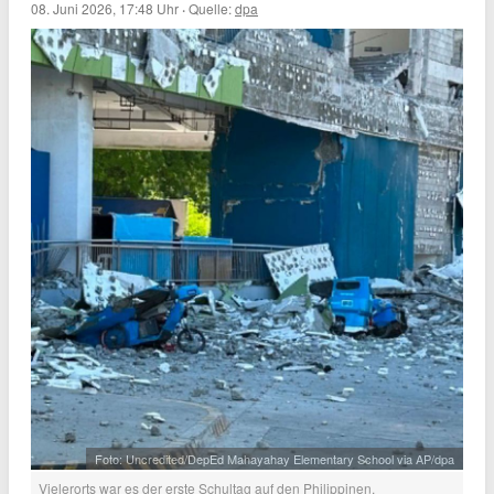
08. Juni 2026, 17:48 Uhr
·
Quelle:
dpa
Foto: Uncredited/DepEd Mahayahay Elementary School via AP/dpa
Vielerorts war es der erste Schultag auf den Philippinen.