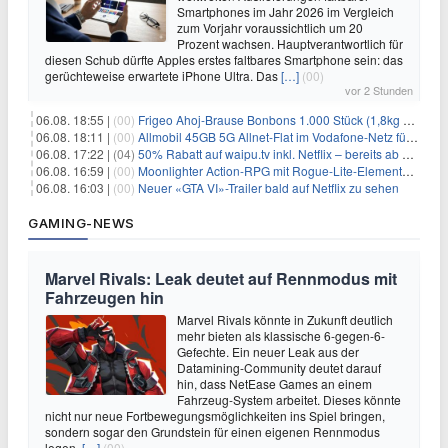
Smartphones im Jahr 2026 im Vergleich
zum Vorjahr voraussichtlich um 20
Prozent wachsen. Hauptverantwortlich für
diesen Schub dürfte Apples erstes faltbares Smartphone sein: das
gerüchteweise erwartete iPhone Ultra. Das
[…]
(00)
vor 2 Stunden
06.08. 18:55 |
(00)
Frigeo Ahoj-Brause Bonbons 1.000 Stück (1,8kg Eimer) für 6,29€
06.08. 18:11 |
(00)
Allmobil 45GB 5G Allnet-Flat im Vodafone-Netz für eff. 5,91€/Monat dank 50€ Wechselbonus + 0€ AG
06.08. 17:22 |
(04)
50% Rabatt auf waipu.tv inkl. Netflix – bereits ab 9€/Monat (statt 17,99€)
06.08. 16:59 |
(00)
Moonlighter Action-RPG mit Rogue-Lite-Elementen kostenlos bei Steam
06.08. 16:03 |
(00)
Neuer «GTA VI»-Trailer bald auf Netflix zu sehen
GAMING-NEWS
Marvel Rivals: Leak deutet auf Rennmodus mit
Fahrzeugen hin
Marvel Rivals könnte in Zukunft deutlich
mehr bieten als klassische 6-gegen-6-
Gefechte. Ein neuer Leak aus der
Datamining-Community deutet darauf
hin, dass NetEase Games an einem
Fahrzeug-System arbeitet. Dieses könnte
nicht nur neue Fortbewegungsmöglichkeiten ins Spiel bringen,
sondern sogar den Grundstein für einen eigenen Rennmodus
legen.
[…]
(00)