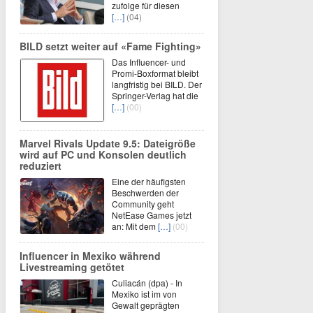
zufolge für diesen
[…]
(04)
BILD setzt weiter auf «Fame Fighting»
Das Influencer- und
Promi-Boxformat bleibt
langfristig bei BILD. Der
Springer-Verlag hat die
[…]
(00)
Marvel Rivals Update 9.5: Dateigröße
wird auf PC und Konsolen deutlich
reduziert
Eine der häufigsten
Beschwerden der
Community geht
NetEase Games jetzt
an: Mit dem
[…]
(00)
Influencer in Mexiko während
Livestreaming getötet
Culiacán (dpa) - In
Mexiko ist im von
Gewalt geprägten