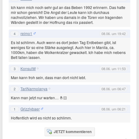
Ich kann mich noch sehr gut an das Beben 1992 erinnern. Das hatte
mir schon gereicht! Die Angst der Leute kann ich durchaus
nachvollziehen. Wir haben uns damals in die Türen von tragenden
Wänden gestellt in der Hoffnung das nix passiert.
reimo1
4
08.06. um 19:42
Es ist schlimm. Auch wenn es dort jeden Tag Erdbeben gibt, ist
weniges für so eine Stärke ausgelegt. Auch hier in Manila, ca.
1000km, haben die Wolkenkratzer gewackelt. Ich habe mich nebens
Bett fallen lassen.
KonsulW
3
08.06. um 11:53
Man kann froh sein, dass man dort nicht lebt.
TariNarmolanya
2
08.06. um 06:47
Kann man jetzt nur warten… 🤞🏻
Grizzlybaer
1
08.06. um 06:21
Hoffentlich wird es nicht so schlimm.
JETZT kommentieren