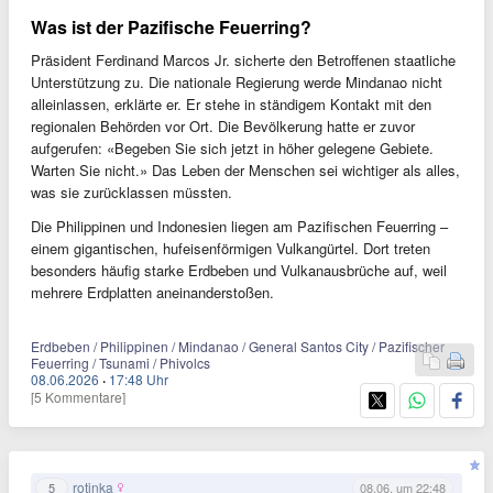
Was ist der Pazifische Feuerring?
Präsident Ferdinand Marcos Jr. sicherte den Betroffenen staatliche
Unterstützung zu. Die nationale Regierung werde Mindanao nicht
alleinlassen, erklärte er. Er stehe in ständigem Kontakt mit den
regionalen Behörden vor Ort. Die Bevölkerung hatte er zuvor
aufgerufen: «Begeben Sie sich jetzt in höher gelegene Gebiete.
Warten Sie nicht.» Das Leben der Menschen sei wichtiger als alles,
was sie zurücklassen müssten.
Die Philippinen und Indonesien liegen am Pazifischen Feuerring –
einem gigantischen, hufeisenförmigen Vulkangürtel. Dort treten
besonders häufig starke Erdbeben und Vulkanausbrüche auf, weil
mehrere Erdplatten aneinanderstoßen.
Erdbeben / Philippinen / Mindanao / General Santos City / Pazifischer
Feuerring / Tsunami / Phivolcs
08.06.2026
·
17:48 Uhr
[5 Kommentare]
rotinka
5
08.06. um 22:48