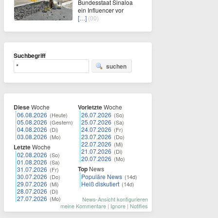
Bundesstaat Sinaloa
ein Influencer vor
[…]
(00)
Suchbegriff
suchen
Diese
Woche
Vorletzte
Woche
06.08.2026
26.07.2026
(Heute)
(So)
05.08.2026
25.07.2026
(Gestern)
(Sa)
04.08.2026
24.07.2026
(Di)
(Fr)
03.08.2026
23.07.2026
(Mo)
(Do)
22.07.2026
(Mi)
Letzte
Woche
21.07.2026
(Di)
02.08.2026
(So)
20.07.2026
(Mo)
01.08.2026
(Sa)
Top
News
31.07.2026
(Fr)
30.07.2026
Populäre News
(Do)
(14d)
29.07.2026
Heiß diskutiert
(Mi)
(14d)
28.07.2026
(Di)
27.07.2026
(Mo)
News-Ansicht konfigurieren
meine Kommentare
|
Ignore
|
Notifies