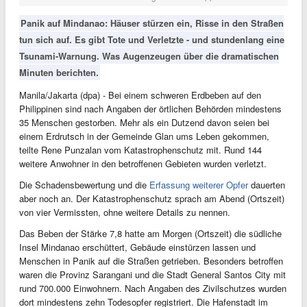
Panik auf Mindanao: Häuser stürzen ein, Risse in den Straßen
tun sich auf. Es gibt Tote und Verletzte - und stundenlang eine
Tsunami-Warnung. Was Augenzeugen über die dramatischen
Minuten berichten.
Manila/Jakarta (dpa) - Bei einem schweren Erdbeben auf den
Philippinen sind nach Angaben der örtlichen Behörden mindestens
35 Menschen gestorben. Mehr als ein Dutzend davon seien bei
einem Erdrutsch in der Gemeinde Glan ums Leben gekommen,
teilte Rene Punzalan vom Katastrophenschutz mit. Rund 144
weitere Anwohner in den betroffenen Gebieten wurden verletzt.
Die Schadensbewertung und die
Erfassung weiterer Opfer
dauerten
aber noch an. Der Katastrophenschutz sprach am Abend (Ortszeit)
von vier Vermissten, ohne weitere Details zu nennen.
Das Beben der Stärke 7,8 hatte am Morgen (Ortszeit) die südliche
Insel Mindanao erschüttert, Gebäude einstürzen lassen und
Menschen in Panik auf die Straßen getrieben. Besonders betroffen
waren die Provinz Sarangani und die Stadt General Santos City mit
rund 700.000 Einwohnern. Nach Angaben des Zivilschutzes wurden
dort mindestens zehn Todesopfer registriert. Die Hafenstadt im