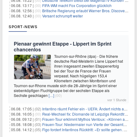
06.08. 15:22 |
(00)
Deutsche Telekom bleibt bei MagentaTV-Kunden vage
06.08. 13:17 |
(00)
FIFA-WM macht Fox Corporation glücklich
06.08. 12:56 |
(00)
Britische Regierung erlaubt Warner Bros. Discovery-Übernahme
06.08. 12:40 |
(00)
Versant schrumpft weiter
SPORT-NEWS
Pienaar gewinnt Etappe - Lippert im Sprint
chancenlos
Tournon-sur-Rhône (dpa) - Die frühere
deutsche Rad-Meisterin Liane Lippert hat
ihren insgesamt zweiten Etappenerfolg
bei der Tour de France der Frauen
verpasst. Nach hügeligen 153,4
Kilometern zwischen Montbrison und
Tournon-sur-Rhone musste sich die 28-Jährige im Sprint einer
siebenköpfigen Fluchtgruppe bei der sechsten Etappe als
Sechste geschlagen
[…]
(00)
vor 1 Stunde
06.08. 17:05 |
(02)
Infantino räumt Fehler ein - UEFA: Ändert nichts an Boykott
06.08. 16:05 |
(00)
Real-Wechsel fix: Diomande ist Leipzigs Rekordtransfer
06.08. 09:12 |
(01)
Frauen-Tour erklimmt Mythos Ventoux: «Können alles schaffen»
05.08. 18:08 |
(03)
Frauen-Tour: Niedermaier nun Vierte der Gesamtwertung
05.08. 14:12 |
(05)
Figo fordert Infantinos Rücktritt: «Er sollte gehen. Jetzt»