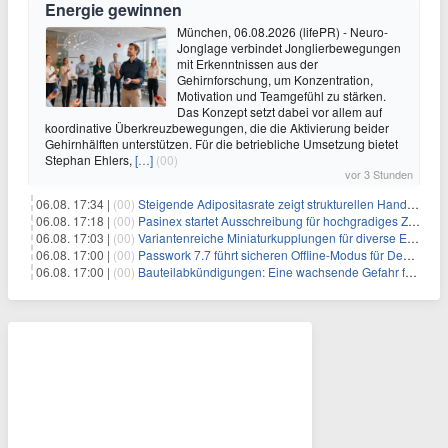
Energie gewinnen
München, 06.08.2026 (lifePR) - Neuro-
Jonglage verbindet Jonglierbewegungen
mit Erkenntnissen aus der
Gehirnforschung, um Konzentration,
Motivation und Teamgefühl zu stärken.
Das Konzept setzt dabei vor allem auf
koordinative Überkreuzbewegungen, die die Aktivierung beider
Gehirnhälften unterstützen. Für die betriebliche Umsetzung bietet
Stephan Ehlers,
[…]
(00)
vor 3 Stunden
06.08. 17:34 |
(00)
Steigende Adipositasrate zeigt strukturellen Handlungsbedarf bei der Ernährung schulpflichtiger Kinder
06.08. 17:18 |
(00)
Pasinex startet Ausschreibung für hochgradiges Zinksulfidkonzentrat mit Germanium- und Silbergehalten und stellt ein Betriebsupdate bereit
06.08. 17:03 |
(00)
Variantenreiche Miniaturkupplungen für diverse Einsatzbereiche
06.08. 17:00 |
(00)
Passwork 7.7 führt sicheren Offline-Modus für Desktop- und Mobile-Apps ein
06.08. 17:00 |
(00)
Bauteilabkündigungen: Eine wachsende Gefahr für industrielle Elektroniksysteme