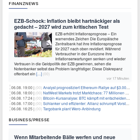
FINANZNEWS
EZB-Schock: Inflation bleibt hartnäckiger als
gedacht – 2027 wird zum kritischen Test
EZB erhöht Inflationsprognose – Ein
warnendes Zeichen Die Europäische
Zentralbank hat ihre Inflationsprognose
für 2027 nach oben revidiert. Während
Verbraucher in der Eurozone ihre
Inflationserwartungen senken und wieder
Vertrauen in die Geldpolitik der EZB gewinnen, sehen die
Notenbanker selbst das Problem langfristiger. Diese Diskrepanz
offenbart ein
[…]
(00)
vor 17 Minuten
06.08. 19:00 |
(00)
Analyst prognostiziert Ethereum-Rallye auf $3.000 nach entscheidendem On-Chain-Ausbruch
06.08. 18:00 |
(00)
NatWest Markets trotzt Marktchaos: 77 Millionen Pfund Gewinn im ersten Halbjahr
06.08. 17:24 |
(00)
Bitcoin-Kursanalyse: BTC kämpft mit entscheidender $65K-Hürde, während sich ein Liquidationscluster aufbaut
06.08. 17:00 |
(00)
Schlanker und effizienter: Allianz schrumpft Vorstand auf 8 Köpfe – das steckt dahinter
06.08. 16:25 |
(00)
Targobank plant Wero-Anbindung
BUSINESS/PRESSE
Wenn Mitarbeitende Bälle werfen und neue