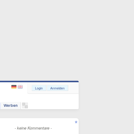
Login
Anmelden
Werben
- keine Kommentare -