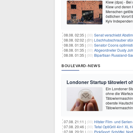
Kiew (dpa) - Bei
Kiew und deren
Menschen getötet
östlichen Vorort
Kyiv Independen
08.08. 02:35 |
(00)
Senat verschiebt Abstimmung ü
08.08. 02:02 |
(01)
Löschhubschrauber stür
08.08. 01:35 |
(00)
Senator Coons optimisti
08.08. 01:35 |
(00)
Abgeordneter Dusty Johnson s
08.08. 01:35 |
(00)
Bipartisan Russland-San
BOULEVARD-NEWS
Londoner Startup tätowiert o
Ein Londoner Sta
ohne die Warteze
Tätowiermaschine 
oberste Hautschi
Tätowiermaschine
07.08. 21:11 |
(00)
Hitster Film- und Serie
07.08. 20:46 |
(00)
Tefal OptiGrill 4in1 XL
07.08. 20:31 |
(00)
PickSport: Schöffel, No