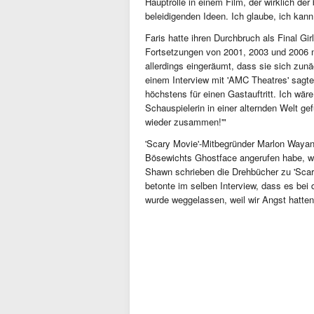
Hauptrolle in einem Film, der wirklich der 
beleidigenden Ideen. Ich glaube, ich kann
Faris hatte ihren Durchbruch als Final Gi
Fortsetzungen von 2001, 2003 und 2006 mi
allerdings eingeräumt, dass sie sich zun
einem Interview mit 'AMC Theatres' sagte
höchstens für einen Gastauftritt. Ich wäre
Schauspielerin in einer alternden Welt ge
wieder zusammen!'"
'Scary Movie'-Mitbegründer Marlon Wayan
Bösewichts Ghostface angerufen habe, wor
Shawn schrieben die Drehbücher zu 'Scary
betonte im selben Interview, dass es bei
wurde weggelassen, weil wir Angst hatten