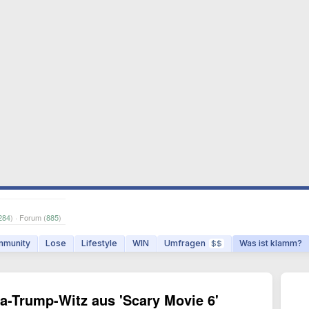
284
) · Forum (
885
)
munity
Lose
Lifestyle
WIN
Umfragen
Was ist klamm?
$$
ia-Trump-Witz aus 'Scary Movie 6'