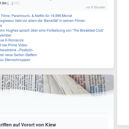
d die
[…]
(00)
vor 8 Stunden
& Filme, Paramount+ & Netflix für 19,99€/Monat
gisseur liebt vor allem die 'Banalität' in seinen Filmen
ts
ohn Hughes sprach über eine Fortsetzung von 'The Breakfast Club'
ovember
neue K-Romanze
26 bei Prime Video
Liebesdrama «Pestizid»
rei neue Serien-Staffeln
e zu Sternschnuppen
riffen auf Vorort von Kiew