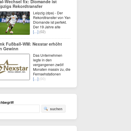
al-Wechsel fix: Diomande ist
ipzigs Rekordtransfer
Leipzig (dpa) - Der
Rekordtransfer von Yan
Diomande ist perfekt.
Der 19 Jahre alte
[…]
(02)
nk Fußball-WM: Nexstar erhöht
n Gewinn
Das Unternehmen
legte in den
vergangenen zwölf
Monaten massiv zu, die
Fernsehstationen
[…]
(00)
hbegriff
suchen