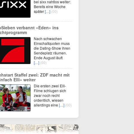
bei sixx nahtlos weiter:
Bereits eine Woche
später
[…]
(00)
oSieben verbannt «Eden» ins
chtprogramm
Nach schwachen
Einschaltquoten muss
die Dating-Show ihren
Sendeplatz räumen.
Ende August läuft
[…]
(00)
ehstart Staffel zwei: ZDF macht mit
infach Elli» weiter
Die ersten zwei Elli-
Filme schlugen sich
zwar noch recht
ordentlich, wiesen
allerdings eine
[…]
(00)