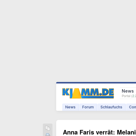
News
Portal (
2.
News
Forum
Schlaufuchs
Com
Anna Faris verrät: Melan