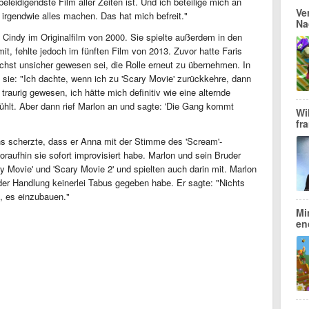
beleidigendste Film aller Zeiten ist. Und ich beteilige mich an
Ve
 irgendwie alles machen. Das hat mich befreit."
Na
rl Cindy im Originalfilm von 2000. Sie spielte außerdem in den
t, fehlte jedoch im fünften Film von 2013. Zuvor hatte Faris
ächst unsicher gewesen sei, die Rolle erneut zu übernehmen. In
 sie: "Ich dachte, wenn ich zu 'Scary Movie' zurückkehre, dann
 traurig gewesen, ich hätte mich definitiv wie eine alternde
fühlt. Aber dann rief Marlon an und sagte: 'Die Gang kommt
Wi
fr
s scherzte, dass er Anna mit der Stimme des 'Scream'-
aufhin sie sofort improvisiert habe. Marlon und sein Bruder
 Movie' und 'Scary Movie 2' und spielten auch darin mit. Marlon
 der Handlung keinerlei Tabus gegeben habe. Er sagte: "Nichts
, es einzubauen."
Mi
en