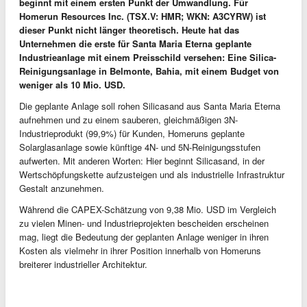
beginnt mit einem ersten Punkt der Umwandlung. Für
Homerun Resources Inc. (TSX.V: HMR; WKN: A3CYRW) ist
dieser Punkt nicht länger theoretisch. Heute hat das
Unternehmen die erste für Santa Maria Eterna geplante
Industrieanlage mit einem Preisschild versehen: Eine Silica-
Reinigungsanlage in Belmonte, Bahia, mit einem Budget von
weniger als 10 Mio. USD.
Die geplante Anlage soll rohen Silicasand aus Santa Maria Eterna
aufnehmen und zu einem sauberen, gleichmäßigen 3N-
Industrieprodukt (99,9%) für Kunden, Homeruns geplante
Solarglasanlage sowie künftige 4N- und 5N-Reinigungsstufen
aufwerten. Mit anderen Worten: Hier beginnt Silicasand, in der
Wertschöpfungskette aufzusteigen und als industrielle Infrastruktur
Gestalt anzunehmen.
Während die CAPEX-Schätzung von 9,38 Mio. USD im Vergleich
zu vielen Minen- und Industrieprojekten bescheiden erscheinen
mag, liegt die Bedeutung der geplanten Anlage weniger in ihren
Kosten als vielmehr in ihrer Position innerhalb von Homeruns
breiterer industrieller Architektur.