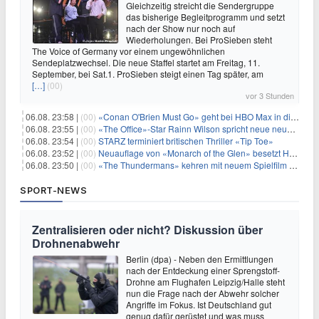
Gleichzeitig streicht die Sendergruppe
das bisherige Begleitprogramm und setzt
nach der Show nur noch auf
Wiederholungen. Bei ProSieben steht
The Voice of Germany vor einem ungewöhnlichen
Sendeplatzwechsel. Die neue Staffel startet am Freitag, 11.
September, bei Sat.1. ProSieben steigt einen Tag später, am
[…]
(00)
vor 3 Stunden
06.08. 23:58 |
(00)
«Conan O'Brien Must Go» geht bei HBO Max in die dritte Runde
06.08. 23:55 |
(00)
«The Office»-Star Rainn Wilson spricht neue neuseeländische Serie «Settling»
06.08. 23:54 |
(00)
STARZ terminiert britischen Thriller «Tip Toe»
06.08. 23:52 |
(00)
Neuauflage von «Monarch of the Glen» besetzt Hauptrollen
06.08. 23:50 |
(00)
«The Thundermans» kehren mit neuem Spielfilm zurück
SPORT-NEWS
Zentralisieren oder nicht? Diskussion über
Drohnenabwehr
Berlin (dpa) - Neben den Ermittlungen
nach der Entdeckung einer Sprengstoff-
Drohne am Flughafen Leipzig/Halle steht
nun die Frage nach der Abwehr solcher
Angriffe im Fokus. Ist Deutschland gut
genug dafür gerüstet und was muss