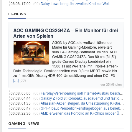
06.08. 17:00 |
(00)
Daisy Lowe bringt ihr zweites Kind zur Welt
IT-NEWS
AOC GAMING CQ32G4ZA – Ein Monitor für drei
Arten von Spielen
AGON by AOC, die weltweit führende
Marke für Gaming-Monitore, erweitert
sein G4-Gaming-Sortiment um den AOC
GAMING CQ32G4ZA. Das 80 cm (31,5“)
große Curved Display kombiniert ein
1500R Fast VA-Panel mit Triple-Refresh-
Rate -Technologie, Reaktionszeiten von 0,3 ms MPRT sowie bis
zu 1 ms GtG, DisplayHDR 400-Unterstützung und einer DCI-P3-
[…]
(00)
vor 35 Minuten
07.08. 05:00 |
(00)
Fairplay-Vereinbarung soll Internet-Ausbau beschleunigen
07.08. 04:44 |
(00)
Galaxy Z Fold 8: Kompakt, ausdauernd und fast ohne Falte
07.08. 01:35 |
(00)
Atlassian-Aktien steigen, da Umsatzsprung KI-Sorgen dämpft
07.08. 00:47 |
(00)
GPT-4 baut Persönlichkeitsfragebögen aus beliebigen Texten und sagt Antworten voraus
06.08. 22:36 |
(00)
AMD erweitert das Portfolio an KI-Chips mit der Übernahme von Taalas
GAMING-NEWS