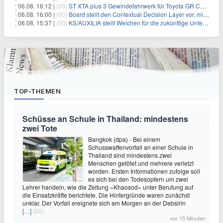
06.08. 16:12 |
(00)
ST XTA plus 3 Gewindefahrwerk für Toyota GR Corolla entwickelt: Erstklassige Straßenlage in jeder Situation
06.08. 16:00 |
(00)
Board stellt den Contextual Decision Layer vor, mit dem Unternehmensdaten und KI-Investitionen in intelligentere Geschäftsentscheidungen umgesetzt wer
06.08. 15:37 |
(00)
KS/AUXILIA stellt Weichen für die zukünftige Unternehmensführung
TOP-THEMEN
Schüsse an Schule in Thailand: mindestens
zwei Tote
Bangkok (dpa) - Bei einem
Schusswaffenvorfall an einer Schule in
Thailand sind mindestens zwei
Menschen getötet und mehrere verletzt
worden. Ersten Informationen zufolge soll
es sich bei den Todesopfern um zwei
Lehrer handeln, wie die Zeitung «Khaosod» unter Berufung auf
die Einsatzkräfte berichtete. Die Hintergründe waren zunächst
unklar. Der Vorfall ereignete sich am Morgen an der Debsirin
[…]
(00)
vor 15 Minuten