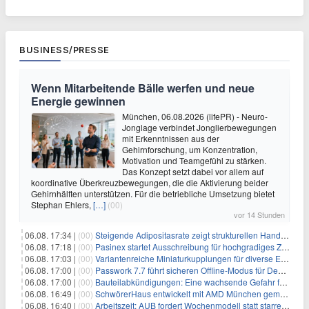
BUSINESS/PRESSE
Wenn Mitarbeitende Bälle werfen und neue
Energie gewinnen
München, 06.08.2026 (lifePR) - Neuro-
Jonglage verbindet Jonglierbewegungen
mit Erkenntnissen aus der
Gehirnforschung, um Konzentration,
Motivation und Teamgefühl zu stärken.
Das Konzept setzt dabei vor allem auf
koordinative Überkreuzbewegungen, die die Aktivierung beider
Gehirnhälften unterstützen. Für die betriebliche Umsetzung bietet
Stephan Ehlers,
[…]
(00)
vor 14 Stunden
06.08. 17:34 |
(00)
Steigende Adipositasrate zeigt strukturellen Handlungsbedarf bei der Ernährung schulpflichtiger Kinder
06.08. 17:18 |
(00)
Pasinex startet Ausschreibung für hochgradiges Zinksulfidkonzentrat mit Germanium- und Silbergehalten und stellt ein Betriebsupdate bereit
06.08. 17:03 |
(00)
Variantenreiche Miniaturkupplungen für diverse Einsatzbereiche
06.08. 17:00 |
(00)
Passwork 7.7 führt sicheren Offline-Modus für Desktop- und Mobile-Apps ein
06.08. 17:00 |
(00)
Bauteilabkündigungen: Eine wachsende Gefahr für industrielle Elektroniksysteme
06.08. 16:49 |
(00)
SchwörerHaus entwickelt mit AMD München gemeinsam Tiny-Living-Konzepte und erhalten dafür den New Living Award
06.08. 16:40 |
(00)
Arbeitszeit: AUB fordert Wochenmodell statt starrer Tagesgrenze