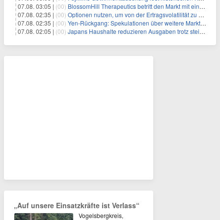
07.08. 03:05 |
(00)
BlossomHill Therapeutics betritt den Markt mit einem IPO-Boost von 150 Millionen Dollar
07.08. 02:35 |
(00)
Optionen nutzen, um von der Ertragsvolatilität zu profitieren
07.08. 02:35 |
(00)
Yen-Rückgang: Spekulationen über weitere Marktinterventionen nehmen zu
07.08. 02:05 |
(00)
Japans Haushalte reduzieren Ausgaben trotz steigender Löhne: Ein Warnsignal für das Wachstum
„Auf unsere Einsatzkräfte ist Verlass“
Vogelsbergkreis,