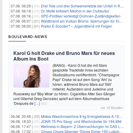
07.08. 06:29 |
(00)
Drei Tote und drei Schwerverletzte bei Unfall in Rheinland-Pfalz
07.08. 06:19 |
(00)
Dr. Motte kritisiert Alkohol in der Clubkultur
07.08. 06:16 |
(00)
SPD-Politiker verteidigt Drohnen-Zuständigkeiten
07.08. 06:07 |
(01)
Waldbrand am Vulkan Bromo: Sperrungen für Touristen
07.08. 06:00 |
(01)
Risiko E-Scooter? – Jugendtrend mit Folgen
BOULEVARD-NEWS
Karol G holt Drake und Bruno Mars für neues
Album ins Boot
(BANG) - Karol G hat die mit Stars
gespickte Trackliste ihres sechsten
Studioalbums veröffentlicht. "Champagne
Papi" Drake ist auf dem Song 'Ahí' zu
hören, während Bruno Mars auf 'Still'
mitwirkt. Außerdem sind Judeline und
Rusowsky auf 'Bby Wow' zu hören. Cigarettes After Sex-Sänger
und Gitarrist Greg Gonzalez spielt auf dem Albumabschluss
'Después de
[…]
(00)
vor 13 Stunden
06.08. 20:46 |
(02)
Midea Waschmaschine 8 kg Energieklasse A-10% 1400 U/Min für 289,97€
06.08. 18:33 |
(00)
JONR T5 Pro Saug- und Wischroboter für 194,99€
06.08. 17:47 |
(00)
Wellness in Bayern: 2 Übernachtungen im DAS LUDWIG Sports Resort inkl. HP + Wellness ab 174€ p.P.
06.08. 17:02 |
(00)
Chupa Chups Stranger Things Eimer 150 Lutscher für 21,95€