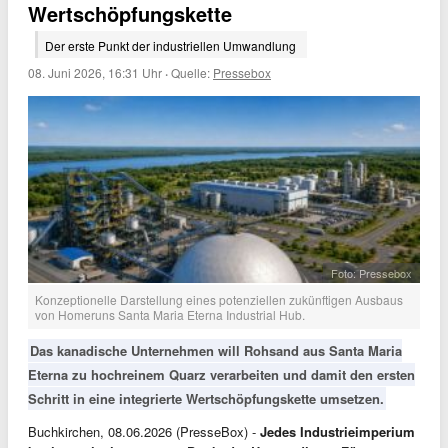
Wertschöpfungskette
Der erste Punkt der industriellen Umwandlung
08. Juni 2026, 16:31 Uhr
·
Quelle:
Pressebox
Foto: Pressebox
Konzeptionelle Darstellung eines potenziellen zukünftigen Ausbaus
von Homeruns Santa Maria Eterna Industrial Hub.
Das kanadische Unternehmen will Rohsand aus Santa Maria
Eterna zu hochreinem Quarz verarbeiten und damit den ersten
Schritt in eine integrierte Wertschöpfungskette umsetzen.
Buchkirchen, 08.06.2026 (PresseBox) -
Jedes Industrieimperium