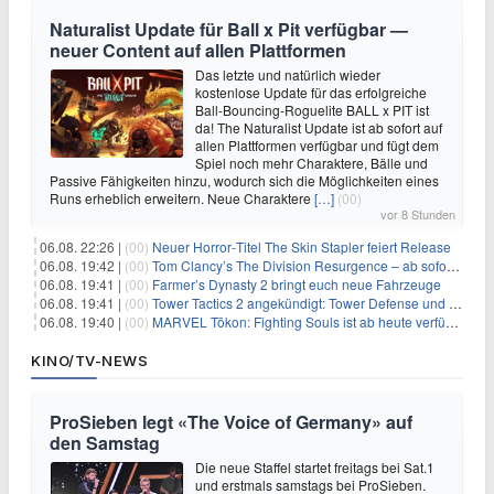
Naturalist Update für Ball x Pit verfügbar —
neuer Content auf allen Plattformen
Das letzte und natürlich wieder
kostenlose Update für das erfolgreiche
Ball-Bouncing-Roguelite BALL x PIT ist
da! The Naturalist Update ist ab sofort auf
allen Plattformen verfügbar und fügt dem
Spiel noch mehr Charaktere, Bälle und
Passive Fähigkeiten hinzu, wodurch sich die Möglichkeiten eines
Runs erheblich erweitern. Neue Charaktere
[…]
(00)
vor 8 Stunden
06.08. 22:26 |
(00)
Neuer Horror‑Titel The Skin Stapler feiert Release
06.08. 19:42 |
(00)
Tom Clancy’s The Division Resurgence – ab sofort für euch verfügbar
06.08. 19:41 |
(00)
Farmer’s Dynasty 2 bringt euch neue Fahrzeuge
06.08. 19:41 |
(00)
Tower Tactics 2 angekündigt: Tower Defense und Deckbuilding Kombo kehrt zurück
06.08. 19:40 |
(00)
MARVEL Tōkon: Fighting Souls ist ab heute verfügbar
KINO/TV-NEWS
ProSieben legt «The Voice of Germany» auf
den Samstag
Die neue Staffel startet freitags bei Sat.1
und erstmals samstags bei ProSieben.