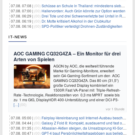
07.08. 07:08 |
(00)
Schüsse an Schule in Thailand: mindestens sieben Tote
07.08. 07:00 |
(00)
Hallervorden: Auch Grün könnte zur Option werden
07.08. 06:29 |
(00)
Drei Tote und drei Schwerverletzte bei Unfall in Rheinland-Pfalz
07.08. 06:19 |
(00)
Dr. Motte kritisiert Alkohol in der Clubkultur
07.08. 06:16 |
(00)
SPD-Politiker verteidigt Drohnen-Zuständigkeiten
IT-NEWS
AOC GAMING CQ32G4ZA – Ein Monitor für drei
Arten von Spielen
AGON by AOC, die weltweit führende
Marke für Gaming-Monitore, erweitert
sein G4-Gaming-Sortiment um den AOC
GAMING CQ32G4ZA. Das 80 cm (31,5“)
große Curved Display kombiniert ein
1500R Fast VA-Panel mit Triple-Refresh-
Rate -Technologie, Reaktionszeiten von 0,3 ms MPRT sowie bis
zu 1 ms GtG, DisplayHDR 400-Unterstützung und einer DCI-P3-
[…]
(00)
vor 1 Stunde
07.08. 05:00 |
(00)
Fairplay-Vereinbarung soll Internet-Ausbau beschleunigen
07.08. 04:44 |
(00)
Galaxy Z Fold 8: Kompakt, ausdauernd und fast ohne Falte
07.08. 01:35 |
(00)
Atlassian-Aktien steigen, da Umsatzsprung KI-Sorgen dämpft
07.08. 00:47 |
(00)
GPT-4 baut Persönlichkeitsfragebögen aus beliebigen Texten und sagt Antworten voraus