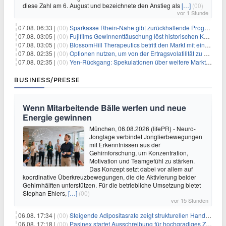
diese Zahl am 6. August und bezeichnete den Anstieg als
[…]
(00)
vor 1 Stunde
07.08. 06:33 |
(00)
Sparkasse Rhein-Nahe gibt zurückhaltende Prognose
07.08. 03:05 |
(00)
Fujifilms Gewinnenttäuschung löst historischen Kursrückgang aus
07.08. 03:05 |
(00)
BlossomHill Therapeutics betritt den Markt mit einem IPO-Boost von 150 Millionen Dollar
07.08. 02:35 |
(00)
Optionen nutzen, um von der Ertragsvolatilität zu profitieren
07.08. 02:35 |
(00)
Yen-Rückgang: Spekulationen über weitere Marktinterventionen nehmen zu
BUSINESS/PRESSE
Wenn Mitarbeitende Bälle werfen und neue
Energie gewinnen
München, 06.08.2026 (lifePR) - Neuro-
Jonglage verbindet Jonglierbewegungen
mit Erkenntnissen aus der
Gehirnforschung, um Konzentration,
Motivation und Teamgefühl zu stärken.
Das Konzept setzt dabei vor allem auf
koordinative Überkreuzbewegungen, die die Aktivierung beider
Gehirnhälften unterstützen. Für die betriebliche Umsetzung bietet
Stephan Ehlers,
[…]
(00)
vor 15 Stunden
06.08. 17:34 |
(00)
Steigende Adipositasrate zeigt strukturellen Handlungsbedarf bei der Ernährung schulpflichtiger Kinder
06.08. 17:18 |
(00)
Pasinex startet Ausschreibung für hochgradiges Zinksulfidkonzentrat mit Germanium- und Silbergehalten und stellt ein Betriebsupdate bereit