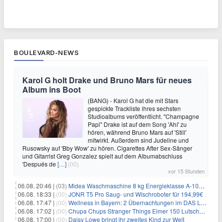
BOULEVARD-NEWS
Karol G holt Drake und Bruno Mars für neues
Album ins Boot
(BANG) - Karol G hat die mit Stars
gespickte Trackliste ihres sechsten
Studioalbums veröffentlicht. "Champagne
Papi" Drake ist auf dem Song 'Ahí' zu
hören, während Bruno Mars auf 'Still'
mitwirkt. Außerdem sind Judeline und
Rusowsky auf 'Bby Wow' zu hören. Cigarettes After Sex-Sänger
und Gitarrist Greg Gonzalez spielt auf dem Albumabschluss
'Después de
[…]
(00)
vor 15 Stunden
06.08. 20:46 |
(03)
Midea Waschmaschine 8 kg Energieklasse A-10% 1400 U/Min für 289,97€
06.08. 18:33 |
(00)
JONR T5 Pro Saug- und Wischroboter für 194,99€
06.08. 17:47 |
(00)
Wellness in Bayern: 2 Übernachtungen im DAS LUDWIG Sports Resort inkl. HP + Wellness ab 174€ p.P.
06.08. 17:02 |
(00)
Chupa Chups Stranger Things Eimer 150 Lutscher für 21,95€
06.08. 17:00 |
(00)
Daisy Lowe bringt ihr zweites Kind zur Welt