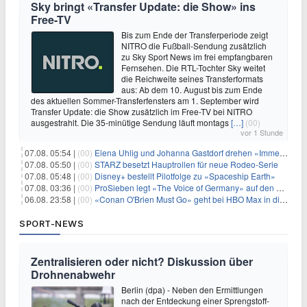
Sky bringt «Transfer Update: die Show» ins
Free-TV
Bis zum Ende der Transferperiode zeigt
NITRO die Fußball-Sendung zusätzlich
zu Sky Sport News im frei empfangbaren
Fernsehen. Die RTL-Tochter Sky weitet
die Reichweite seines Transferformats
aus: Ab dem 10. August bis zum Ende
des aktuellen Sommer-Transferfensters am 1. September wird
Transfer Update: die Show zusätzlich im Free-TV bei NITRO
ausgestrahlt. Die 35-minütige Sendung läuft montags
[…]
(00)
vor 1 Stunde
07.08. 05:54 |
(00)
Elena Uhlig und Johanna Gastdorf drehen «Immer fehlt was»
07.08. 05:50 |
(00)
STARZ besetzt Hauptrollen für neue Rodeo-Serie
07.08. 05:48 |
(00)
Disney+ bestellt Pilotfolge zu «Spaceship Earth»
07.08. 03:36 |
(00)
ProSieben legt «The Voice of Germany» auf den Samstag
06.08. 23:58 |
(00)
«Conan O'Brien Must Go» geht bei HBO Max in die dritte Runde
SPORT-NEWS
Zentralisieren oder nicht? Diskussion über
Drohnenabwehr
Berlin (dpa) - Neben den Ermittlungen
nach der Entdeckung einer Sprengstoff-