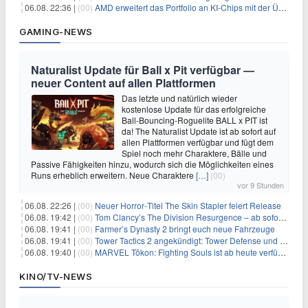
06.08. 22:36 |
(00)
AMD erweitert das Portfolio an KI-Chips mit der Übernahme von Taalas
GAMING-NEWS
Naturalist Update für Ball x Pit verfügbar —
neuer Content auf allen Plattformen
Das letzte und natürlich wieder
kostenlose Update für das erfolgreiche
Ball-Bouncing-Roguelite BALL x PIT ist
da! The Naturalist Update ist ab sofort auf
allen Plattformen verfügbar und fügt dem
Spiel noch mehr Charaktere, Bälle und
Passive Fähigkeiten hinzu, wodurch sich die Möglichkeiten eines
Runs erheblich erweitern. Neue Charaktere
[…]
(00)
vor 9 Stunden
06.08. 22:26 |
(00)
Neuer Horror‑Titel The Skin Stapler feiert Release
06.08. 19:42 |
(00)
Tom Clancy’s The Division Resurgence – ab sofort für euch verfügbar
06.08. 19:41 |
(00)
Farmer’s Dynasty 2 bringt euch neue Fahrzeuge
06.08. 19:41 |
(00)
Tower Tactics 2 angekündigt: Tower Defense und Deckbuilding Kombo kehrt zurück
06.08. 19:40 |
(00)
MARVEL Tōkon: Fighting Souls ist ab heute verfügbar
KINO/TV-NEWS