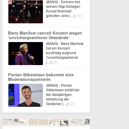
(BANG) - Eminem hat
seinem Rap-Kollegen
Kurupt finanziell
geholfen, eine
[…]
(00)
Barry Manilow cancelt Konzert wegen
'unvorhergesehener Umstände'
(BANG) - Barry Manilow
hat ein Konzert
kurzfristig aufgrund
"unvorhergesehener
[…]
(00)
Florian Silbereisen bekommt eine
Moderationspartnerin
(BANG) - Florian
Silbereisen erhält bei
der diesjährigen
Verleihung der
Goldenen
[…]
(00)