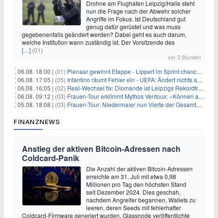
Drohne am Flughafen Leipzig/Halle steht
nun die Frage nach der Abwehr solcher
Angriffe im Fokus. Ist Deutschland gut
genug dafür gerüstet und was muss
gegebenenfalls geändert werden? Dabei geht es auch darum,
welche Institution wann zuständig ist. Der Vorsitzende des
[…]
(01)
vor 3 Stunden
06.08. 18:00 |
(01)
Pienaar gewinnt Etappe - Lippert im Sprint chancenlos
06.08. 17:05 |
(05)
Infantino räumt Fehler ein - UEFA: Ändert nichts an Boykott
06.08. 16:05 |
(02)
Real-Wechsel fix: Diomande ist Leipzigs Rekordtransfer
06.08. 09:12 |
(03)
Frauen-Tour erklimmt Mythos Ventoux: «Können alles schaffen»
05.08. 18:08 |
(03)
Frauen-Tour: Niedermaier nun Vierte der Gesamtwertung
FINANZNEWS
Anstieg der aktiven Bitcoin-Adressen nach
Coldcard-Panik
Die Anzahl der aktiven Bitcoin-Adressen
erreichte am 31. Juli mit etwa 0,98
Millionen pro Tag den höchsten Stand
seit Dezember 2024. Dies geschah,
nachdem Angreifer begannen, Wallets zu
leeren, deren Seeds mit fehlerhafter
Coldcard-Firmware generiert wurden. Glassnode veröffentlichte