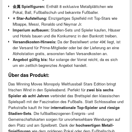
金属 Spielfiguren:
Enthält 8 exklusive Metallplättchen wie
Pokal, Ball, Fußballschuh und bekannte Fußballer.
⭐️ Star-Aufstellung:
Einzigartiges Spielfeld mit Top-Stars wie
Mbappe, Messi, Ronaldo und Neymar Jr.
Imperium aufbauen:
Stadien-Sets und Spieler kaufen, Häuser
und Hotels bauen und die Konkurrenz in den Bankrott treiben.
Versandkosten-Hinweis:
Da der Bestellwert unter 49€ liegt, ist
der Versand für Prime-Mitglieder oder bei der Lieferung an eine
Abholstation gratis, ansonsten fallen Versandkosten an.
Angebot gültig bis:
Nur solange der Vorrat reicht, da es sich
um ein zeitlich begrenztes Angebot handelt.
Über das Produkt:
Das Winning Moves Monopoly Weltfussball Stars Edition bringt
frischen Wind in den Spieleabend. Perfekt für
zwei bis sechs
Spieler ab acht Jahren
verbindet das Brettspiel den klassischen
Spielspaß mit der Faszination des Fußballs. Statt Schlossallee und
Parkstraße kauft ihr hier
internationale Top-Spieler und riesige
Stadien-Sets
. Die fußballbezogenen Ereignis- und
Gemeinschaftskarten sorgen für unvorhersehbare Wendungen auf
dem Platz und am Spielbrett. Dank der
hochwertigen Metall-
Spielfiguren
wie dem goldenen Pokal oder dem Fußballschuh