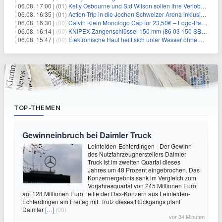
06.08. 17:00 |
(01)
Kelly Osbourne und Sid Wilson sollen ihre Verlobung gelöst haben
06.08. 16:35 |
(01)
Action-Trip in die Jochen Schweizer Arena inklusive Premium Hotel und Frühstück ab 59€ p.P.
06.08. 16:30 |
(00)
Calvin Klein Monologo Cap für 23,50€ – Logo-Patch, Baumwolle
06.08. 16:14 |
(00)
KNIPEX Zangenschlüssel 150 mm (86 03 150 SB) für 35,99€
06.08. 15:47 |
(00)
Elektronische Haut heilt sich unter Wasser ohne Strom
TOP-THEMEN
Gewinneinbruch bei Daimler Truck
Leinfelden-Echterdingen - Der Gewinn
des Nutzfahrzeugherstellers Daimler
Truck ist im zweiten Quartal dieses
Jahres um 48 Prozent eingebrochen. Das
Konzernergebnis sank im Vergleich zum
Vorjahresquartal von 245 Millionen Euro
auf 128 Millionen Euro, teilte der Dax-Konzern aus Leinfelden-
Echterdingen am Freitag mit. Trotz dieses Rückgangs plant
Daimler
[…]
(00)
vor 34 Minuten