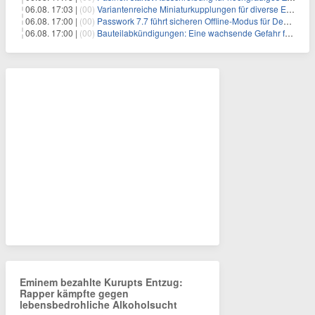
06.08. 17:03 |
(00)
Variantenreiche Miniaturkupplungen für diverse Einsatzbereiche
06.08. 17:00 |
(00)
Passwork 7.7 führt sicheren Offline-Modus für Desktop- und Mobile-Apps ein
06.08. 17:00 |
(00)
Bauteilabkündigungen: Eine wachsende Gefahr für industrielle Elektroniksysteme
Eminem bezahlte Kurupts Entzug:
Rapper kämpfte gegen
lebensbedrohliche Alkoholsucht