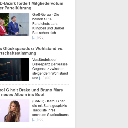
D-Bezirk fordert Mitgliedervotum
er Parteiführung
Groß-Gerau - Die
beiden SPD-
Parteichefs Lars
Klingbeil und Bärbel
Bas sehen sich
[…]
(05)
s Glücksparadox: Wohlstand vs.
rtschaftsstimmung
Verständnis der
Diskrepanz Der krasse
Gegensatz zwischen
steigendem Wohlstand
und
[…]
(00)
rol G holt Drake und Bruno Mars
r neues Album ins Boot
(BANG) - Karol G hat
die mit Stars gespickte
Trackliste ihres
sechsten Studioalbums
[…]
(00)