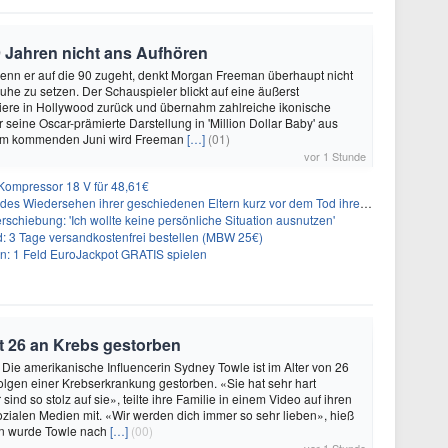
 Jahren nicht ans Aufhören
enn er auf die 90 zugeht, denkt Morgan Freeman überhaupt nicht
Ruhe zu setzen. Der Schauspieler blickt auf eine äußerst
riere in Hollywood zurück und übernahm zahlreiche ikonische
 seine Oscar-prämierte Darstellung in 'Million Dollar Baby' aus
 Im kommenden Juni wird Freeman
[…]
(01)
vor 1 Stunde
ompressor 18 V für 48,61€
s Wiedersehen ihrer geschiedenen Eltern kurz vor dem Tod ihrer Mutter
rschiebung: 'Ich wollte keine persönliche Situation ausnutzen'
3 Tage versandkostenfrei bestellen (MBW 25€)
: 1 Feld EuroJackpot GRATIS spielen
t 26 an Krebs gestorben
 Die amerikanische Influencerin Sydney Towle ist im Alter von 26
lgen einer Krebserkrankung gestorben. «Sie hat sehr hart
sind so stolz auf sie», teilte ihre Familie in einem Video auf ihren
sozialen Medien mit. «Wir werden dich immer so sehr lieben», hieß
n wurde Towle nach
[…]
(00)
vor 1 Stunde