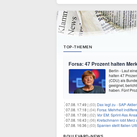
TOP-THEMEN
Forsa: 47 Prozent halten Mer
Berlin - Laut ei
halten 47 Prozen
(CDU) als Bundesp
geeignet, berich
haben. Fünf Pro
07.08. 17:49 |
(03)
Dax legt zu - SAP-Aktien
07.08. 17:18 |
(04)
Forsa: Mehrheit indiff
07.08. 17:08 |
(02)
Vor EM: Sprint-Ass Ans
07.08. 16:43 |
(06)
Kretschmann lobt Merz 
07.08. 16:36 |
(03)
Spanien stellt Italien 
BOULEVARD-NEWS