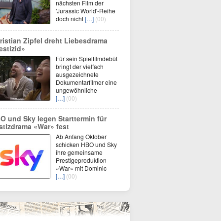
nächsten Film der
'Jurassic World'-Reihe
doch nicht
[…]
(00)
ristian Zipfel dreht Liebesdrama
estizid»
Für sein Spielfilmdebüt
bringt der vielfach
ausgezeichnete
Dokumentarfilmer eine
ungewöhnliche
[…]
(00)
O und Sky legen Starttermin für
stizdrama «War» fest
Ab Anfang Oktober
schicken HBO und Sky
ihre gemeinsame
Prestigeproduktion
«War» mit Dominic
[…]
(00)