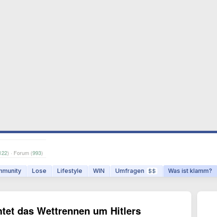
122
) · Forum (
993
)
munity
Lose
Lifestyle
WIN
Umfragen
Was ist klamm?
$$
htet das Wettrennen um Hitlers