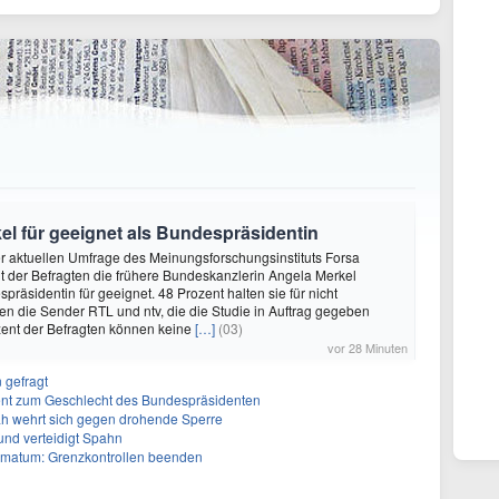
kel für geeignet als Bundespräsidentin
ner aktuellen Umfrage des Meinungsforschungsinstituts Forsa
t der Befragten die frühere Bundeskanzlerin Angela Merkel
räsidentin für geeignet. 48 Prozent halten sie für nicht
ten die Sender RTL und ntv, die die Studie in Auftrag gegeben
zent der Befragten können keine
[…]
(03)
vor 28 Minuten
 gefragt
erent zum Geschlecht des Bundespräsidenten
ah wehrt sich gegen drohende Sperre
und verteidigt Spahn
Ultimatum: Grenzkontrollen beenden