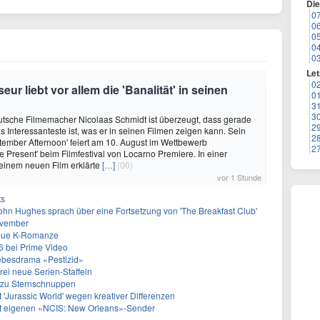
Di
0
0
0
0
0
Let
0
r liebt vor allem die 'Banalität' in seinen
0
3
3
utsche Filmemacher Nicolaas Schmidt ist überzeugt, dass gerade
2
as Interessanteste ist, was er in seinen Filmen zeigen kann. Sein
2
ember Afternoon' feiert am 10. August im Wettbewerb
2
e Present' beim Filmfestival von Locarno Premiere. In einer
einem neuen Film erklärte
[…]
(00)
vor 1 Stunde
ts
ohn Hughes sprach über eine Fortsetzung von 'The Breakfast Club'
ovember
neue K-Romanze
26 bei Prime Video
Liebesdrama «Pestizid»
rei neue Serien-Staffeln
e zu Sternschnuppen
 'Jurassic World' wegen kreativer Differenzen
et eigenen «NCIS: New Orleans»-Sender