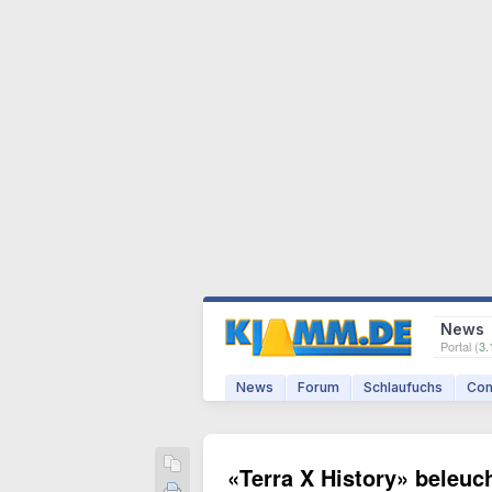
News
Portal (
3.
News
Forum
Schlaufuchs
Com
«Terra X History» beleuc