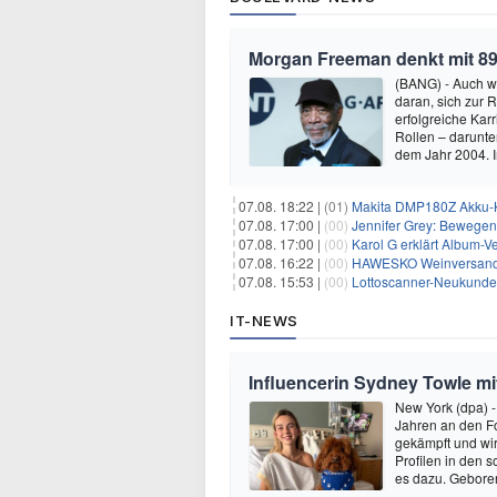
Morgan Freeman denkt mit 89
(BANG) - Auch w
daran, sich zur 
erfolgreiche Kar
Rollen – darunter
dem Jahr 2004.
07.08. 18:22 |
(01)
Makita DMP180Z Akku-K
07.08. 17:00 |
(00)
Jennifer Grey: Bewegende
07.08. 17:00 |
(00)
Karol G erklärt Album-Ve
07.08. 16:22 |
(00)
HAWESKO Weinversand: 
07.08. 15:53 |
(00)
Lottoscanner-Neukunden
IT-NEWS
Influencerin Sydney Towle mi
New York (dpa) -
Jahren an den Fo
gekämpft und wir 
Profilen in den 
es dazu. Gebore