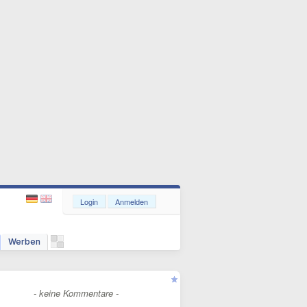
Login
Anmelden
Werben
- keine Kommentare -