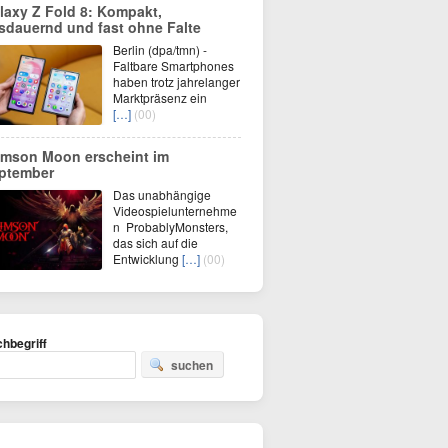
laxy Z Fold 8: Kompakt,
sdauernd und fast ohne Falte
Berlin (dpa/tmn) -
Faltbare Smartphones
haben trotz jahrelanger
Marktpräsenz ein
[…]
(00)
imson Moon erscheint im
ptember
Das unabhängige
Videospielunternehme
n ProbablyMonsters,
das sich auf die
Entwicklung
[…]
(00)
hbegriff
suchen