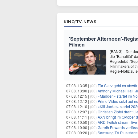
KINO/TV-NEWS
'September Afternoon'-Regisseu
Filmen
(BANG) - Der de
die "Banalität" d
Regiedebüt 'Sept
'Filmmakers of th
Regie-Notiz zu s
07.08. 13:35 |
(00)
Für Starz geht es abwär
07.08. 13:00 |
(00)
Anthony Michael Hall: J
07.08. 12:15 |
(00)
«Madden» startet im N
07.08. 12:12 |
(00)
Prime Video setzt auf 
07.08. 12:10 |
(00)
«Kill Jackie» startet 20
07.08. 12:07 |
(00)
Christian Zipfel dreht 
07.08. 11:11 |
(00)
AXN bringt im Oktober d
07.08. 10:50 |
(00)
ARD Twitch streamt liv
07.08. 10:00 |
(00)
Gareth Edwards verlässt
07.08. 09:20 |
(00)
Samsung TV Plus start