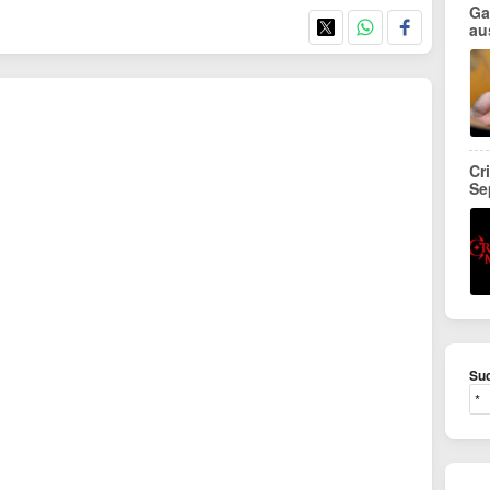
Ga
au
Cr
Se
Suc