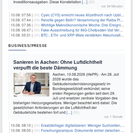
Investitionsausgaben. Diese Konstellation
[…]
(00)
vor 34 Minuten
10.08. 07:56 |
(00)
Cysic (CYS) erreicht neues Allzeithoch nach Upbit-Listing
10.08. 07:44 |
(00)
Revolte gegen Bafin? Versammlung der Raiba Plankstetten mit brisanter Agenda
10.08. 07:36 |
(00)
Wichtige Makroökonomische Woche: Drei Ereignisse, die Bitcoin beeinflussen könnten
10.08. 06:47 |
(00)
Fake-Ausschreibung für ING-Chefposten löst Verwirrung aus
10.08. 05:31 |
(00)
BTC-, ETH- und XRP-Wale verstärken Akkumulation, da CryptoQuant das Ende des Bärenmarktes sieht
BUSINESS/PRESSE
Sanieren in Aachen: Ohne Luftdichtheit
verpufft die beste Dämmung
Aachen, 10.08.2026 (lifePR) - Am 28. Juli
2026 wurde das
Gebäudemodernisierungsgesetz im
Bundesgesetzblatt verkündet, seine
ersten Regelungen gelten seit dem 29.
Juli und ersetzen zentrale Vorgaben des
bisherigen Heizungsgesetzes. Weniger beachtet wird dabei: Die
gesetzlichen Anforderungen an die Luftdichtheit der
Gebäudehülle bestehen fort und
[…]
(00)
vor 1 Stunde
10.08. 08:10 |
(00)
Ersatzteillager digitalisieren: Weniger Suchzeiten, mehr Produktivität
10.08. 08:05 |
(00)
Forschungscampus: Dokumente sicher zwischen Instituten verteilen