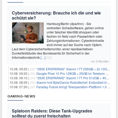
Cyberversicherung: Brauche ich die und wie
schützt sie?
Hamburg/Berlin (dpa/tmn) - Sie
verbreiten Schadsoftware, gehen online
unter falscher Identität shoppen oder
fischen im Netz nach Passwörtern oder
Zahlungsinformationen: Cyberkriminelle
sind immer auf der Suche nach Opfern.
Laut dem Cybersicherheitsmonitor, einer repräsentativen
Dunkelfeldstudie des Bundesamts für Sicherheit in der
Informationstechnik
[…]
(00)
vor 3 Stunden
10.08. 09:25 |
(00)
*265€ ERSPARNIS* Xiaomi 17T 256GB + 2x 10GB im o2-Netz für ~9,98€/Monat
10.08. 09:20 |
(00)
Google Pixel 10 Pro 128GB + 25GB im Telekom-Netz für ~24,99€/Monat (effektiv -9,85€/Monat)
10.08. 09:10 |
(00)
*263€ ERSPARNIS* Xiaomi 17T Pro 512GB + 40GB im o2-Netz für 14,99€/Monat
10.08. 08:29 |
(00)
Xiaomi holt ByteDance-Robotikchef: Embodied Intelligence rückt in den Fokus
10.08. 07:30 |
(00)
Faraday Future bringt Teleoperation-Plattform 1.0 für Multi-Roboter-Koordination
GAMING-NEWS
Splatoon Raiders: Diese Tank-Upgrades
solltest du zuerst freischalten