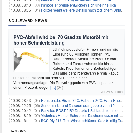
10.08. 08:40 |
(00)
Immobilienpreise entwickeln sich uneinheitlich
10.08. 08:35 |
(01)
Polizei nennt weitere Details nach tödlichem Unfall auf B470
BOULEVARD-NEWS
PVC-Abfall wird bei 70 Grad zu Motoröl mit
hoher Schmierleistung
Jährlich produzieren Firmen rund um die
Erde rund 60 Millionen Tonnen PVC.
Daraus werden vielfältige Produkte von
Rohren und Fensterrahmen bis hin zu
Kabeln, Kreditkarten und Bodenbelägen.
Das alles geht irgendwann einmal kaputt
und landet zumeist auf dem Müll oder in einer
Verbrennungsanlage. Die Recyclingquote von PVC liegt unter
einem Prozent, wegen
[…]
(04)
vor 24 Stunden
10.08. 08:43 |
(04)
Hemden.de: Bis zu 76% Rabatt + 20% Extra-Rabatt auf ALLE Hemden
09.08. 22:05 |
(06)
Supermarkt- und Discounterangebote vom 10. – 15.08.2026
09.08. 20:42 |
(01)
Parkside PDST 5 B2 Druckluft-Schlauchtrommel mit 10 m Schlauch für 25,94€
09.08. 18:29 |
(02)
Victorinox Hunter Schweizer Taschenmesser mit 12 Funktionen für 43,99€
09.08. 18:11 |
(01)
BGS Diy 816 Torx-Winkelschlüssel-Satz 9-teilig für 6,45€
IT-NEWS