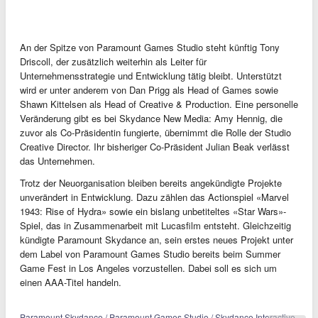
An der Spitze von Paramount Games Studio steht künftig Tony
Driscoll, der zusätzlich weiterhin als Leiter für
Unternehmensstrategie und Entwicklung tätig bleibt. Unterstützt
wird er unter anderem von Dan Prigg als Head of Games sowie
Shawn Kittelsen als Head of Creative & Production. Eine personelle
Veränderung gibt es bei Skydance New Media: Amy Hennig, die
zuvor als Co-Präsidentin fungierte, übernimmt die Rolle der Studio
Creative Director. Ihr bisheriger Co-Präsident Julian Beak verlässt
das Unternehmen.
Trotz der Neuorganisation bleiben bereits angekündigte Projekte
unverändert in Entwicklung. Dazu zählen das Actionspiel «Marvel
1943: Rise of Hydra» sowie ein bislang unbetiteltes «Star Wars»-
Spiel, das in Zusammenarbeit mit Lucasfilm entsteht. Gleichzeitig
kündigte Paramount Skydance an, sein erstes neues Projekt unter
dem Label von Paramount Games Studio bereits beim Summer
Game Fest in Los Angeles vorzustellen. Dabei soll es sich um
einen AAA-Titel handeln.
Paramount Skydance / Paramount Games Studio / Skydance Interactive