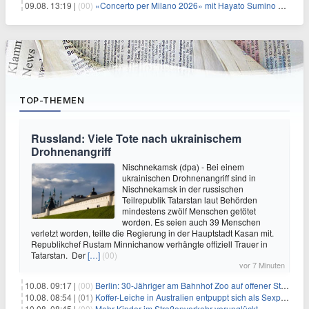
09.08. 13:19 |
(00)
«Concerto per Milano 2026» mit Hayato Sumino kommt zu arte
TOP-THEMEN
Russland: Viele Tote nach ukrainischem
Drohnenangriff
Nischnekamsk (dpa) - Bei einem
ukrainischen Drohnenangriff sind in
Nischnekamsk in der russischen
Teilrepublik Tatarstan laut Behörden
mindestens zwölf Menschen getötet
worden. Es seien auch 39 Menschen
verletzt worden, teilte die Regierung in der Hauptstadt Kasan mit.
Republikchef Rustam Minnichanow verhängte offiziell Trauer in
Tatarstan. Der
[…]
(00)
vor 7 Minuten
10.08. 09:17 |
(00)
Berlin: 30-Jähriger am Bahnhof Zoo auf offener Straße erschossen
10.08. 08:54 |
(01)
Koffer-Leiche in Australien entpuppt sich als Sexpuppe
10.08. 08:45 |
(00)
Mehr Kinder im Straßenverkehr verunglückt