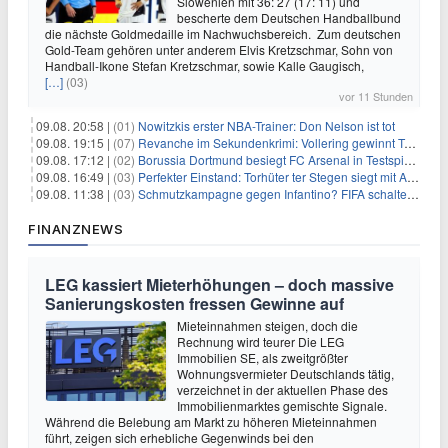
Slowenien mit 36: 27 (17: 11) und
bescherte dem Deutschen Handballbund
die nächste Goldmedaille im Nachwuchsbereich. Zum deutschen
Gold-Team gehören unter anderem Elvis Kretzschmar, Sohn von
Handball-Ikone Stefan Kretzschmar, sowie Kalle Gaugisch,
[…]
(03)
vor 11 Stunden
09.08. 20:58 |
(01)
Nowitzkis erster NBA-Trainer: Don Nelson ist tot
09.08. 19:15 |
(07)
Revanche im Sekundenkrimi: Vollering gewinnt Tour
09.08. 17:12 |
(02)
Borussia Dortmund besiegt FC Arsenal in Testspiel mit 3:2
09.08. 16:49 |
(03)
Perfekter Einstand: Torhüter ter Stegen siegt mit Ajax
09.08. 11:38 |
(03)
Schmutzkampagne gegen Infantino? FIFA schaltet auf Angriff
FINANZNEWS
LEG kassiert Mieterhöhungen – doch massive
Sanierungskosten fressen Gewinne auf
Mieteinnahmen steigen, doch die
Rechnung wird teurer Die LEG
Immobilien SE, als zweitgrößter
Wohnungsvermieter Deutschlands tätig,
verzeichnet in der aktuellen Phase des
Immobilienmarktes gemischte Signale.
Während die Belebung am Markt zu höheren Mieteinnahmen
führt, zeigen sich erhebliche Gegenwinds bei den