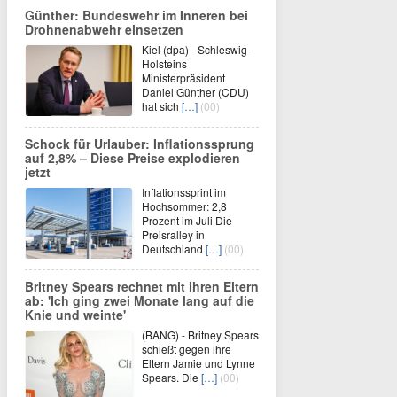
Günther: Bundeswehr im Inneren bei
Drohnenabwehr einsetzen
Kiel (dpa) - Schleswig-
Holsteins
Ministerpräsident
Daniel Günther (CDU)
hat sich
[…]
(00)
Schock für Urlauber: Inflationssprung
auf 2,8% – Diese Preise explodieren
jetzt
Inflationssprint im
Hochsommer: 2,8
Prozent im Juli Die
Preisralley in
Deutschland
[…]
(00)
Britney Spears rechnet mit ihren Eltern
ab: 'Ich ging zwei Monate lang auf die
Knie und weinte'
(BANG) - Britney Spears
schießt gegen ihre
Eltern Jamie und Lynne
Spears. Die
[…]
(00)