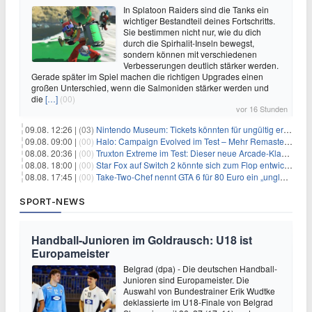
In Splatoon Raiders sind die Tanks ein
wichtiger Bestandteil deines Fortschritts.
Sie bestimmen nicht nur, wie du dich
durch die Spirhalit-Inseln bewegst,
sondern können mit verschiedenen
Verbesserungen deutlich stärker werden.
Gerade später im Spiel machen die richtigen Upgrades einen
großen Unterschied, wenn die Salmoniden stärker werden und
die
[…]
(00)
vor 16 Stunden
09.08. 12:26 |
(03)
Nintendo Museum: Tickets könnten für ungültig erklärt werden!
09.08. 09:00 |
(00)
Halo: Campaign Evolved im Test – Mehr Remaster als Remake
08.08. 20:36 |
(00)
Truxton Extreme im Test: Dieser neue Arcade-Klassiker verzeiht dir gar nichts
08.08. 18:00 |
(00)
Star Fox auf Switch 2 könnte sich zum Flop entwickeln
08.08. 17:45 |
(00)
Take-Two-Chef nennt GTA 6 für 80 Euro ein „unglaubliches Schnäppchen“
SPORT-NEWS
Handball-Junioren im Goldrausch: U18 ist
Europameister
Belgrad (dpa) - Die deutschen Handball-
Junioren sind Europameister. Die
Auswahl von Bundestrainer Erik Wudtke
deklassierte im U18-Finale von Belgrad