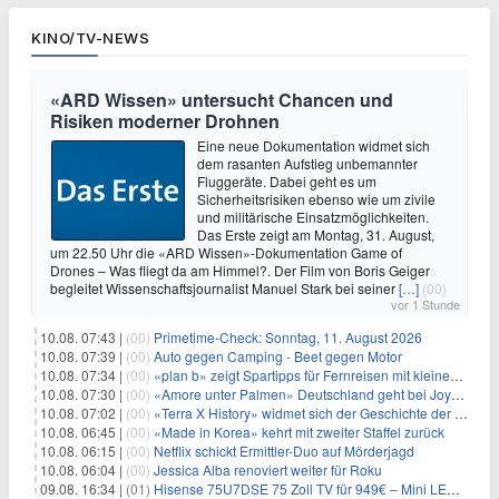
KINO/TV-NEWS
«ARD Wissen» untersucht Chancen und
Risiken moderner Drohnen
Eine neue Dokumentation widmet sich
dem rasanten Aufstieg unbemannter
Fluggeräte. Dabei geht es um
Sicherheitsrisiken ebenso wie um zivile
und militärische Einsatzmöglichkeiten.
Das Erste zeigt am Montag, 31. August,
um 22.50 Uhr die «ARD Wissen»-Dokumentation Game of
Drones – Was fliegt da am Himmel?. Der Film von Boris Geiger
begleitet Wissenschaftsjournalist Manuel Stark bei seiner
[…]
(00)
vor 1 Stunde
10.08. 07:43 |
(00)
Primetime-Check: Sonntag, 11. August 2026
10.08. 07:39 |
(00)
Auto gegen Camping - Beet gegen Motor
10.08. 07:34 |
(00)
«plan b» zeigt Spartipps für Fernreisen mit kleinem Budget
10.08. 07:30 |
(00)
«Amore unter Palmen» Deutschland geht bei Joyn weiter
10.08. 07:02 |
(00)
«Terra X History» widmet sich der Geschichte der deutschen Vereine
10.08. 06:45 |
(00)
«Made in Korea» kehrt mit zweiter Staffel zurück
10.08. 06:15 |
(00)
Netflix schickt Ermittler-Duo auf Mörderjagd
10.08. 06:04 |
(00)
Jessica Alba renoviert weiter für Roku
09.08. 16:34 |
(01)
Hisense 75U7DSE 75 Zoll TV für 949€ – Mini LED, 144Hz, 2026