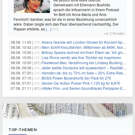
Gemeinsam mit Ehemann Bushido
sprach die Influencerin in ihrem Podcast
'Im Bett mit Anna-Maria und Anis
Ferchichi' darüber, was für sie in einer Beziehung unverzeihlich
wäre. Dabei zeigte sich das Paar überraschend nachsichtig. Der
Rapper erklärte, es
[…]
(00)
vor 2 Stunden
08.08. 11:00 |
(00)
Ariana Grande will London-Shows für Konzert-Special filmen
08.08. 10:42 |
(01)
Mein Schiff Kreuzfahrten: Mittelmeer ab 849€, Norwegen ab 999€ p.P.
08.08. 10:00 |
(00)
Britney Spears rechnet mit ihren Eltern ab: 'Ich ging zwei Monate lang auf die Knie und weinte'
08.08. 10:00 |
(00)
Lisa Rinna verrät, wie ihre Töchter sie inspirieren
08.08. 10:00 |
(01)
Fleetwood Mac: Versöhnung bei Lindsey Buckingham und Stevie Nicks
08.08. 09:38 |
(00)
Jeder siebte Deutsche will auswandern – Realität sieht oft anders aus
08.08. 07:20 |
(00)
Hemden.de: bis zu 72% im Sale + 20% Extra-Rabatt dank Gutschein
08.08. 07:10 |
(00)
BOSS Power Boxershorts 3er Pack für 27€
08.08. 07:01 |
(00)
Vanish Oxi Action Pulver Pink 1,125 kg für 8,87€
07.08. 21:11 |
(01)
Hitster Film- und Serien-Soundtracks Partyspiel-Erweiterung für 6,99€
TOP-THEMEN