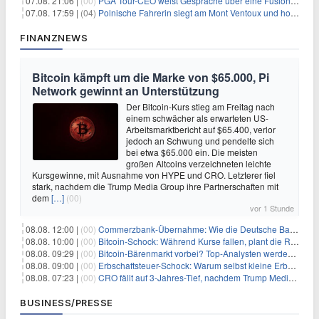
07.08. 21:06 |
(00)
PGA Tour-CEO weist Gespräche über eine Fusion mit LIV Golf zurück und bekräftigt die Wettbewerbslandschaft
07.08. 17:59 |
(04)
Polnische Fahrerin siegt am Mont Ventoux und holt Tour-Gelb
FINANZNEWS
Bitcoin kämpft um die Marke von $65.000, Pi
Network gewinnt an Unterstützung
Der Bitcoin-Kurs stieg am Freitag nach
einem schwächer als erwarteten US-
Arbeitsmarktbericht auf $65.400, verlor
jedoch an Schwung und pendelte sich
bei etwa $65.000 ein. Die meisten
großen Altcoins verzeichneten leichte
Kursgewinne, mit Ausnahme von HYPE und CRO. Letzterer fiel
stark, nachdem die Trump Media Group ihre Partnerschaften mit
dem
[…]
(00)
vor 1 Stunde
08.08. 12:00 |
(00)
Commerzbank-Übernahme: Wie die Deutsche Bank im Schatten zum großen Gewinner wird
08.08. 10:00 |
(00)
Bitcoin-Schock: Während Kurse fallen, plant die Regierung die Steuer-Bombe
08.08. 09:29 |
(00)
Bitcoin-Bärenmarkt vorbei? Top-Analysten werden optimistisch, aber die Geschichte sagt etwas anderes
08.08. 09:00 |
(00)
Erbschaftsteuer-Schock: Warum selbst kleine Erbschaften den Fiskus Millionen kosten
08.08. 07:23 |
(00)
CRO fällt auf 3-Jahres-Tief, nachdem Trump Media zwei große Crypto.com-Deals storniert
BUSINESS/PRESSE