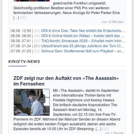
gewünschte Funktion umgesetzt.
Gleichzeitig profitieren Besitzer einer PS5 Pro von weiteren
technischen Verbesserungen. Neue Anzüge für Peter Parker Eine
[…]
(00)
vor 13 Minuten
08.08. 12:56 |
(00)
GTA 6 ohne Disc: Take-Two erklärt die Entscheidung für Download-Codes
08.08. 08:30 |
(00)
GTA 6 Online bleibt ein Rätsel – Insider stellt das neue Gerücht klar
08.08. 07:41 |
(00)
THQ Nordic Showcase 2026 – Erhaltet mehr Informationen
07.08. 21:24 |
(01)
Ubisoft feiert das 25-jährige Jubiläum der Tom Clancy’s Ghost Recon-Reihe
07.08. 21:23 |
(00)
Serious Sam: Shatterverse lädt zum Playtest – und erscheint schon bald!
KINO/TV-NEWS
ZDF zeigt nur den Auftakt von «The Assassin»
im Fernsehen
Mit «The Assassin» startet im September
eine internationale Thriller-Serie mit
Freddie Highmore und Keeley Hawes.
Die britisch-deutsche Koproduktion The
Assassin feiert am Montag, 14.
September, um 22.15 Uhr ihre Free-TV-
Premiere im ZDF. Während der Mainzer Sender an diesem Abend
lediglich die ersten beiden Folgen ausstrahlt, stehen alle sechs
Episoden bereits ab 10.00 Uhr im ZDF-Streaming-
[…]
(00)
vor 1 Stunde