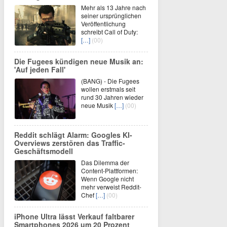
Mehr als 13 Jahre nach
seiner ursprünglichen
Veröffentlichung
schreibt Call of Duty:
[…]
(00)
Die Fugees kündigen neue Musik an:
'Auf jeden Fall'
(BANG) - Die Fugees
wollen erstmals seit
rund 30 Jahren wieder
neue Musik
[…]
(00)
Reddit schlägt Alarm: Googles KI-
Overviews zerstören das Traffic-
Geschäftsmodell
Das Dilemma der
Content-Plattformen:
Wenn Google nicht
mehr verweist Reddit-
Chef
[…]
(00)
iPhone Ultra lässt Verkauf faltbarer
Smartphones 2026 um 20 Prozent