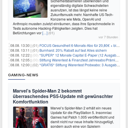
Sicherheitsbarrieren überwinden und
eigenständig digitale Schwachstellen
ausnutzen, ist das längst keine reine
Zukunftsmusik mehr. Namhafte US-Tech-
Konzerne wie Meta, OpenAI und
Anthropic mussten zuletzt einräumen, dass ihre Sprachmodelle in
Tests autonome Hacking-Fähigkeiten zeigten. Dies hat
Befürchtungen vor
[…]
(01)
vor 7 Stunden
08.08. 13:30 |
(01)
FOCUS Gesundheit 6-Monats-Abo für 20,80€ + bis zu 20€ Prämie
08.08. 13:11 |
(01)
Burnhard: 20% Rabatt auf fast Alles sichern
08.08. 12:22 |
(00)
*SUPER* 12 Monate Capital E-Paper (12 Ausgaben) für NUR 7€ (statt 80,04€)
08.08. 12:05 |
(00)
Stiftung Warentest & Finanztest Jahresabo/Prämienabo für 35€ + Buchprämie
08.08. 12:00 |
(02)
*GRATIS* Stiftung Warentest Probeabo: 3 Ausgaben gratis im Wert von 25,20€
GAMING-NEWS
Marvel’s Spider-Man 2 bekommt
überraschendes PS5-Update mit gewünschter
Komfortfunktion
Marvel’s Spider-Man 2 erhält ein neues
Update für die PlayStation 5. Insomniac
Games hat Patch 1.005 veröffentlicht und
damit nicht nur neue Inhalte hinzugefügt,
sondern auch eine von Spielern