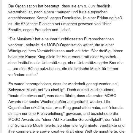
Die Organisation hat bestätigt, dass sie am 3. Juni friedlich
verstorben ist, nach einem "mutigen und für sie typischen
entschlossenen Kampf" gegen Darmkrebs. In einer Erklärung hieß
es, die 57-jährige Pionierin sei umgeben gewesen von "ihrer
Familie, engen Freunden und Liebe".
"Die Musikwelt hat eine ihrer furchtlosesten Fürsprecherinnen
verloren", schreibt die MOBO Organisation weiter, die in einer
Würdigung ihres Vermächtnisses auch erklärte: "Vor dreißig Jahren
belastete Kanya King allein ihr Haus erneut mit einer Hypothek –
ohne institutionelle Unterstützung, ohne Unterstützung der Branche
–, um eine Bühne aufzubauen, die die britische Musik für immer
verändern sollte."
Es wurde hervorgehoben, dass ihr wiederholt gesagt worden sei,
Schwarze Musik sei "zu nischig". Doch anstatt zu diskutieren,
"baute sie etwas auf", was dazu führte, dass die ersten MOBO
Awards nur sechs Wochen später ausgestrahlt wurden. Die
Organisation erklärte, das, was King geschaffen habe, sei "niemals
einfach nur eine Preisverleihung" gewesen, und bezeichnete die
MOBO Awards als "einen Akt kultureller Gerechtigkeit", der "nicht
nur Schwarze Musik feierte, sondern sie legitimierte, verstärkte und
ihre kommerzielle sowie kreative Kraft einer Welt demonstrierte, die