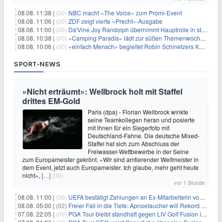
08.08. 11:38 |
(00)
NBC macht «The Voice» zum Promi-Event
08.08. 11:06 |
(00)
ZDF zeigt vierte «Precht»-Ausgabe
08.08. 11:00 |
(00)
Da'Vine Joy Randolph übernimmt Hauptrolle in starbesetzter schwarzer Komödie
08.08. 10:38 |
(00)
«Camping Paradis» lädt zur süßen Themenwoche ein
08.08. 10:06 |
(00)
«einfach Mensch» begleitet Robin Schmetzers Kampf gegen eine seltene Krankheit
SPORT-NEWS
«Nicht erträumt»: Wellbrock holt mit Staffel
drittes EM-Gold
Paris (dpa) - Florian Wellbrock winkte
seine Teamkollegen heran und posierte
mit ihnen für ein Siegerfoto mit
Deutschland-Fahne. Die deutsche Mixed-
Staffel hat sich zum Abschluss der
Freiwasser-Wettbewerbe in der Seine
zum Europameister gekrönt. «Wir sind amtierender Weltmeister in
dem Event, jetzt auch Europameister. Ich glaube, mehr geht heute
nicht»,
[…]
(00)
vor 1 Stunde
08.08. 11:00 |
(00)
UEFA bestätigt Zahlungen an Ex-Mitarbeiterin von Infantino
08.08. 05:00 |
(02)
Freier Fall in die Tiefe: Apnoetaucher will Rekord brechen
07.08. 22:05 |
(00)
PGA Tour bleibt standhaft gegen LIV Golf Fusion in einem sich wandelnden Sportumfeld