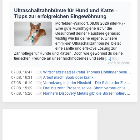
Ultraschallzahnbürste für Hund und Katze –
Tipps zur erfolgreichen Eingewöhnung
Mörfelden-Walldorf, 08.08.2026 (lifePR) -
Eine gute Mundhygiene ist für die
Gesundheit deiner Haustiere genauso
wichtig wie für deine eigene. Unsere
emmi-pet Ultraschallzahnbürste bietet
eine sanfte und effektive Lösung zur
Zahnpflege für Hunde und Katzen. Doch wie gewöhnst du deine
tierischen Freunde an unser hochmodernes und sehr
[…]
(00)
vor 5 Stunden
07.08. 16:47 |
(00)
Wirtschaftsstaatssekretär Thomas Dörflinger besucht Handwerksbetrieb im Kammerbezirk Freiburg
07.08. 16:31 |
(00)
Arbeit macht Spaß oder krank
07.08. 16:10 |
(00)
Vernetzung in jeder Hinsicht – Die Städte der Zukunft sind grün-blau
07.08. 15:29 |
(00)
Drei bis zehn Prozent, so viel Strom verbraucht ein Aufzug im Gebäude
07.08. 15:20 |
(00)
Northern Discovery Metals gibt die Börsennotierung an der Frankfurter Wertpapierbörse bekannt