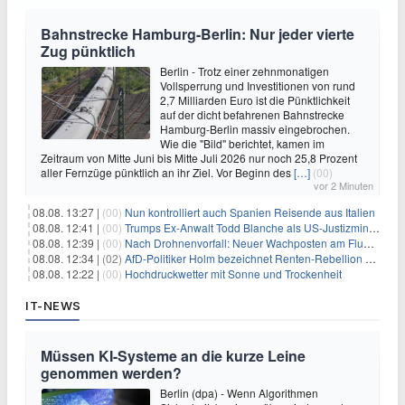
Bahnstrecke Hamburg-Berlin: Nur jeder vierte
Zug pünktlich
Berlin - Trotz einer zehnmonatigen
Vollsperrung und Investitionen von rund
2,7 Milliarden Euro ist die Pünktlichkeit
auf der dicht befahrenen Bahnstrecke
Hamburg-Berlin massiv eingebrochen.
Wie die "Bild" berichtet, kamen im
Zeitraum von Mitte Juni bis Mitte Juli 2026 nur noch 25,8 Prozent
aller Fernzüge pünktlich an ihr Ziel. Vor Beginn des
[…]
(00)
vor 2 Minuten
08.08. 13:27 |
(00)
Nun kontrolliert auch Spanien Reisende aus Italien
08.08. 12:41 |
(00)
Trumps Ex-Anwalt Todd Blanche als US-Justizminister bestätigt
08.08. 12:39 |
(00)
Nach Drohnenvorfall: Neuer Wachposten am Flughafen
08.08. 12:34 |
(02)
AfD-Politiker Holm bezeichnet Renten-Rebellion als "Rollenspiel"
08.08. 12:22 |
(00)
Hochdruckwetter mit Sonne und Trockenheit
IT-NEWS
Müssen KI-Systeme an die kurze Leine
genommen werden?
Berlin (dpa) - Wenn Algorithmen