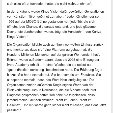
sich allzu oft entschieden hatte, sie nicht wahrzunehmen".
In der Erklärung wurde Kings Vision dafür gewürdigt, Generationen
von Künstlern Türen geöffnet zu haben: "Jeder Künstler, der seit
1996 auf der MOBO-Bühne gestanden hat, jede Tür, die sich
öffnete, jede Chance, die daraus entstand, und jede gläserne
Decke, die durchbrochen wurde, trägt die Handschrift von Kanya
Kings Vision."
Die Organisation blickte auch auf ihren weltweiten Einfluss zurück
und merkte an, dass sie "eine Plattform aufgebaut hat, die
Hunderte Millionen Menschen auf der ganzen Welt erreicht hat".
Erinnert wurde außerdem daran, dass sie 2025 eine Ehrung der
Ivors Academy erhielt – in einer Woche, die sie selbst als
"gesundheitlich schwierig" beschrieben hatte. Die Erklärung fügte
hinzu: "Sie hörte niemals auf. Sie bat niemals um Erlaubnis. Sie
akzeptierte niemals, dass das Wort 'Nein' endgültig ist." Die
Organisation zitierte außerdem Kings eigene Worte von der
Preisverleihung 2025 in Newcastle, die sie Monate nach ihrer
Diagnose gesprochen hatte: "Ich habe nie zugelassen, dass
jemand meine Grenzen definiert. Nicht im Leben. Nicht im
Geschäft. Und ich werde ganz sicher nicht zulassen, dass das jetzt
passiert."