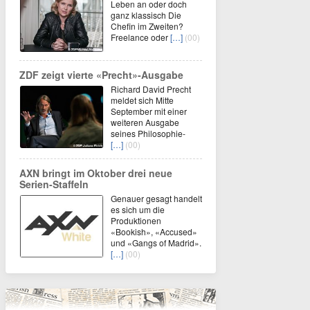
Leben an oder doch
ganz klassisch Die
Chefin im Zweiten?
Freelance oder
[…]
(00)
ZDF zeigt vierte «Precht»-Ausgabe
Richard David Precht
meldet sich Mitte
September mit einer
weiteren Ausgabe
seines Philosophie-
[…]
(00)
AXN bringt im Oktober drei neue
Serien-Staffeln
Genauer gesagt handelt
es sich um die
Produktionen
«Bookish», «Accused»
und «Gangs of Madrid».
[…]
(00)