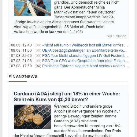
grandios. Und dennoch reichte es nicht
ganz: Der Apnoetaucher Minja
Marinković hat den neuen deutschen
Tiefenrekord knapp verfehlt. Der 29-
Jährige tauchte an der Allmannshauser Steilwand mit einem
Atemzug auf die angestrebten 85 Meter ab. Doch beim
Auftauchen wurde er kurz vor der
[…]
(05)
vor 1 Stunde
08.08. 12:40 |
(00)
«Nicht erträumt»: Wellbrock holt mit Staffel drittes EM-Gold
08.08. 11:00 |
(00)
UEFA bestätigt Zahlungen an Ex-Mitarbeiterin von Infantino
07.08. 22:05 |
(00)
PGA Tour bleibt standhaft gegen LIV Golf Fusion in einem sich wandelnden Sportumfeld
07.08. 21:06 |
(00)
PGA Tour-CEO weist Gespräche über eine Fusion mit LIV Golf zurück und bekräftigt die Wettbewerbslandschaft
07.08. 17:59 |
(04)
Polnische Fahrerin siegt am Mont Ventoux und holt Tour-Gelb
FINANZNEWS
Cardano (ADA) steigt um 18% in einer Woche:
Steht ein Kurs von $0,30 bevor?
Während Bitcoin und andere große
Altcoins in der vergangenen Woche nur
geringe Bewegungen zeigten, konnte
Cardano (ADA) mit einem
bemerkenswerten Kursanstieg von 18%
aus der Masse hervorstechen. Der Preis
der Kryptowährung überschritt kurzzeitig die psychologisch