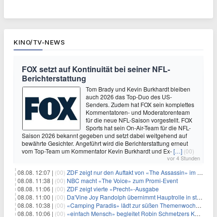
KINO/TV-NEWS
FOX setzt auf Kontinuität bei seiner NFL-
Berichterstattung
Tom Brady und Kevin Burkhardt bleiben
auch 2026 das Top-Duo des US-
Senders. Zudem hat FOX sein komplettes
Kommentatoren- und Moderatorenteam
für die neue NFL-Saison vorgestellt. FOX
Sports hat sein On-Air-Team für die NFL-
Saison 2026 bekannt gegeben und setzt dabei weitgehend auf
bewährte Gesichter. Angeführt wird die Berichterstattung erneut
vom Top-Team um Kommentator Kevin Burkhardt und Ex-
[…]
(00)
vor 4 Stunden
08.08. 12:07 |
(00)
ZDF zeigt nur den Auftakt von «The Assassin» im Fernsehen
08.08. 11:38 |
(00)
NBC macht «The Voice» zum Promi-Event
08.08. 11:06 |
(00)
ZDF zeigt vierte «Precht»-Ausgabe
08.08. 11:00 |
(00)
Da'Vine Joy Randolph übernimmt Hauptrolle in starbesetzter schwarzer Komödie
08.08. 10:38 |
(00)
«Camping Paradis» lädt zur süßen Themenwoche ein
08.08. 10:06 |
(00)
«einfach Mensch» begleitet Robin Schmetzers Kampf gegen eine seltene Krankheit