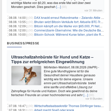
wichtige Marke von $0,20, was das erste Mal seit über zwei
Monaten geschah. Dies geschah
[…]
(00)
vor 31 Minuten
08.08. 14:00 |
(00)
DAX knackt erneut Rekordmarke – Zalando-Aktie crasht nach Quartalszahlen
08.08. 13:55 |
(00)
Bhutan setzt Bitcoin-Verkäufe fort: Aktuelle BTC-Transaktionen
08.08. 12:09 |
(00)
Bitcoin kämpft um die Marke von $65.000, Pi Network gewinnt an Unterstützung
08.08. 12:00 |
(00)
Commerzbank-Übernahme: Wie die Deutsche Bank im Schatten zum großen Gewinner wird
08.08. 10:00 |
(00)
Bitcoin-Schock: Während Kurse fallen, plant die Regierung die Steuer-Bombe
BUSINESS/PRESSE
Ultraschallzahnbürste für Hund und Katze –
Tipps zur erfolgreichen Eingewöhnung
Mörfelden-Walldorf, 08.08.2026 (lifePR) -
Eine gute Mundhygiene ist für die
Gesundheit deiner Haustiere genauso
wichtig wie für deine eigene. Unsere
emmi-pet Ultraschallzahnbürste bietet
eine sanfte und effektive Lösung zur
Zahnpflege für Hunde und Katzen. Doch wie gewöhnst du deine
tierischen Freunde an unser hochmodernes und sehr
[…]
(00)
vor 8 Stunden
07.08. 16:47 |
(00)
Wirtschaftsstaatssekretär Thomas Dörflinger besucht Handwerksbetrieb im Kammerbezirk Freiburg
07.08. 16:31 |
(00)
Arbeit macht Spaß oder krank