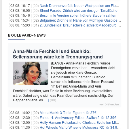
08.08. 16:17 |
(00)
Nach Drohnenvorfall: Neuer Wachposten am Flughafen
08.08. 16:05 |
(00)
Street Parade: Zürich wird zur riesigen Tanzfläche
08.08. 15:46 |
(00)
Bestimmte Vereine sollen höhere Steuern zahlen
08.08. 15:34 |
(02)
Bulgarien: Drohne in Nähe von wichtiger Gaspipeline explodiert
08.08. 15:03 |
(01)
2. Bundesliga: Braunschweig schießt Magdeburg ab
BOULEVARD-NEWS
Anna-Maria Ferchichi und Bushido:
Seitensprung wäre kein Trennungsgrund
(BANG) - Anna-Maria Ferchichi würde
Fremdgehen verzeihen – woanders zieht
sie jedoch eine klare Grenze.
Gemeinsam mit Ehemann Bushido
sprach die Influencerin in ihrem Podcast
'Im Bett mit Anna-Maria und Anis
Ferchichi' darüber, was für sie in einer Beziehung unverzeihlich
wäre. Dabei zeigte sich das Paar überraschend nachsichtig. Der
Rapper erklärte, es
[…]
(00)
vor 5 Stunden
08.08. 14:02 |
(02)
MediaMarkt: 3 Tonie-Figuren für 37€
08.08. 12:30 |
(00)
Fallout 4: Anniversary Edition Switch 2 für 42,39€
08.08. 12:00 |
(00)
Helly Hansen Reisetasche Chelsea Evolution MID 54L für 29,99€
08.08. 11:30 |
(00)
Hot Wheels Mario Wheelie Motocross RC für 34,99€