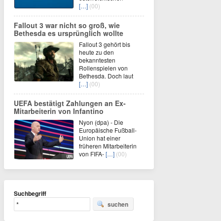
[…]
(00)
Fallout 3 war nicht so groß, wie
Bethesda es ursprünglich wollte
Fallout 3 gehört bis
heute zu den
bekanntesten
Rollenspielen von
Bethesda. Doch laut
[…]
(00)
UEFA bestätigt Zahlungen an Ex-
Mitarbeiterin von Infantino
Nyon (dpa) - Die
Europäische Fußball-
Union hat einer
früheren Mitarbeiterin
von FIFA-
[…]
(00)
Suchbegriff
suchen