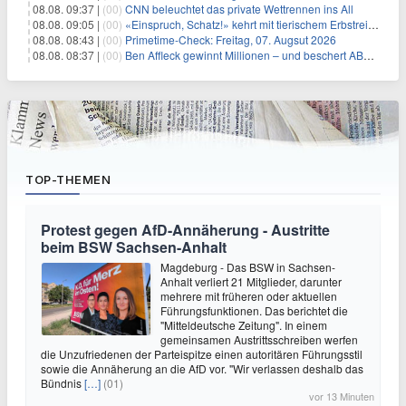
08.08. 09:37 |
(00)
CNN beleuchtet das private Wettrennen ins All
08.08. 09:05 |
(00)
«Einspruch, Schatz!» kehrt mit tierischem Erbstreit zurück
08.08. 08:43 |
(00)
Primetime-Check: Freitag, 07. Augsut 2026
08.08. 08:37 |
(00)
Ben Affleck gewinnt Millionen – und beschert ABC Top-Quoten
TOP-THEMEN
Protest gegen AfD-Annäherung - Austritte
beim BSW Sachsen-Anhalt
Magdeburg - Das BSW in Sachsen-
Anhalt verliert 21 Mitglieder, darunter
mehrere mit früheren oder aktuellen
Führungsfunktionen. Das berichtet die
"Mitteldeutsche Zeitung". In einem
gemeinsamen Austrittsschreiben werfen
die Unzufriedenen der Parteispitze einen autoritären Führungsstil
sowie die Annäherung an die AfD vor. "Wir verlassen deshalb das
Bündnis
[…]
(01)
vor 13 Minuten