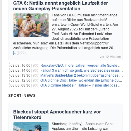
GTA 6: Netflix nennt angeblich Laufzeit der
neuen Gameplay-Präsentation
Fans von GTA 6 müssen nicht mehr lange
auf neue Bilder aus Rockstars heiß
erwartetem Open-World-Spiel warten. Am
27. August 2026 soll mit dem „Grand
Theft Auto VI: An Extended Look“ eine
deutlich ausführlichere Präsentation
erscheinen. Nun sorgt ein Detail aus dem Netflix-Support für
zusätzliche Aufregung: Die Präsentation soll angeblich rund 20
[…]
(00)
vor 12 Minuten
08.08. 16:00 |
(00)
Rockstar-CEO: In drei Jahren werden alle Spiele gestreamt
08.08. 14:00 |
(00)
Fallout 3 war nicht so groß, wie Bethesda es ursprünglich wollte
08.08. 13:30 |
(00)
Marvel’s Spider-Man 2 bekommt überraschendes PS5-Update mit gewünschter Komfortfunktion
08.08. 12:56 |
(00)
GTA 6 ohne Disc: Take-Two erklärt die Entscheidung für Download-Codes
08.08. 08:30 |
(00)
GTA 6 Online bleibt ein Rätsel – Insider stellt das neue Gerücht klar
SPORT-NEWS
Blackout stoppt Apnoetaucher kurz vor
Tiefenrekord
Starnberg (dpa/lby) - Applaus am Boot,
Applaus am Ufer – die Leistung war