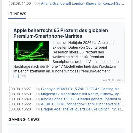
08.08. 11:00 |
(00)
Ariana Grande will London-Shows für Konzert-Special filmen
IT-NEWS
Apple beherrscht 65 Prozent des globalen
Premium-Smartphone-Marktes
Im ersten Halbjahr 2026 hat Apple laut
aktuellen Daten von Counterpoint
Research stolze 65 Prozent des
weltweiten Marktes für Premium-
Smartphones erobert. Vor allem die hohe
Nachfrage nach der iPhone 17 Modellreihe trieb das Wachstum
im Berichtszeitraum an. iPhone führt das Premium-Segment
[…]
(00)
vor 3 Stunden
08.08. 16:27 |
(00)
Gigabyte MO32U 31,5 Zoll OLED 4K Gaming-Monitor für 549€
08.08. 15:59 |
(00)
MagentaTV MegaStream mit Netflix, Disney+, Apple TV+ & RTL+ für 30€/Monat (effektiv 20,83€/Monat)
08.08. 15:49 |
(00)
Kindle Scribe 16 GB E-Reader generalüberholt mit Eingabestift für 197,99€
08.08. 15:22 |
(00)
ALBATROS Mülltonnenbox 3er Mülltonnenverkleidung aus Metall für 577,15€
08.08. 15:20 |
(00)
Dragon Age: The Veilguard Deluxe Edition PS5 Rollenspiel für 13,76€
GAMING-NEWS