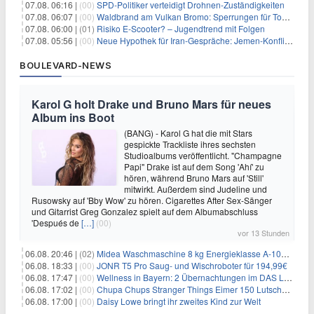
07.08. 06:16 |
(00)
SPD-Politiker verteidigt Drohnen-Zuständigkeiten
07.08. 06:07 |
(00)
Waldbrand am Vulkan Bromo: Sperrungen für Touristen
07.08. 06:00 |
(01)
Risiko E-Scooter? – Jugendtrend mit Folgen
07.08. 05:56 |
(00)
Neue Hypothek für Iran-Gespräche: Jemen-Konflikt eskaliert
BOULEVARD-NEWS
Karol G holt Drake und Bruno Mars für neues
Album ins Boot
(BANG) - Karol G hat die mit Stars
gespickte Trackliste ihres sechsten
Studioalbums veröffentlicht. "Champagne
Papi" Drake ist auf dem Song 'Ahí' zu
hören, während Bruno Mars auf 'Still'
mitwirkt. Außerdem sind Judeline und
Rusowsky auf 'Bby Wow' zu hören. Cigarettes After Sex-Sänger
und Gitarrist Greg Gonzalez spielt auf dem Albumabschluss
'Después de
[…]
(00)
vor 13 Stunden
06.08. 20:46 |
(02)
Midea Waschmaschine 8 kg Energieklasse A-10% 1400 U/Min für 289,97€
06.08. 18:33 |
(00)
JONR T5 Pro Saug- und Wischroboter für 194,99€
06.08. 17:47 |
(00)
Wellness in Bayern: 2 Übernachtungen im DAS LUDWIG Sports Resort inkl. HP + Wellness ab 174€ p.P.
06.08. 17:02 |
(00)
Chupa Chups Stranger Things Eimer 150 Lutscher für 21,95€
06.08. 17:00 |
(00)
Daisy Lowe bringt ihr zweites Kind zur Welt