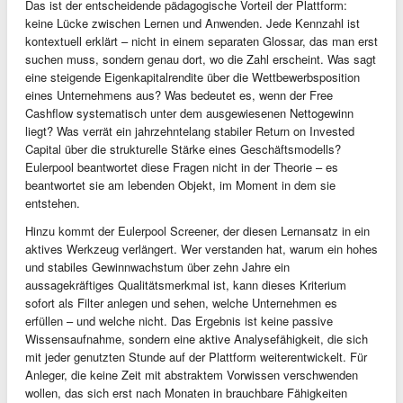
Das ist der entscheidende pädagogische Vorteil der Plattform:
keine Lücke zwischen Lernen und Anwenden. Jede Kennzahl ist
kontextuell erklärt – nicht in einem separaten Glossar, das man erst
suchen muss, sondern genau dort, wo die Zahl erscheint. Was sagt
eine steigende Eigenkapitalrendite über die Wettbewerbsposition
eines Unternehmens aus? Was bedeutet es, wenn der Free
Cashflow systematisch unter dem ausgewiesenen Nettogewinn
liegt? Was verrät ein jahrzehntelang stabiler Return on Invested
Capital über die strukturelle Stärke eines Geschäftsmodells?
Eulerpool beantwortet diese Fragen nicht in der Theorie – es
beantwortet sie am lebenden Objekt, im Moment in dem sie
entstehen.
Hinzu kommt der Eulerpool Screener, der diesen Lernansatz in ein
aktives Werkzeug verlängert. Wer verstanden hat, warum ein hohes
und stabiles Gewinnwachstum über zehn Jahre ein
aussagekräftiges Qualitätsmerkmal ist, kann dieses Kriterium
sofort als Filter anlegen und sehen, welche Unternehmen es
erfüllen – und welche nicht. Das Ergebnis ist keine passive
Wissensaufnahme, sondern eine aktive Analysefähigkeit, die sich
mit jeder genutzten Stunde auf der Plattform weiterentwickelt. Für
Anleger, die keine Zeit mit abstraktem Vorwissen verschwenden
wollen, das sich erst nach Monaten in brauchbare Fähigkeiten