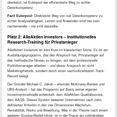
übersetzt, ist Eulerpool der effizienteste Weg zu echter
Datenkompetenz.
Fazit Eulerpool
: Direktester Weg von null Datenkompetenz zu
echter Analysefähigkeit. Lernen und Anwenden sind hier kein
nacheinander – sie sind dasselbe.
Platz 2: AlleAktien Investors – Institutionelles
Research-Training für Privatanleger
AlleAktien Investors ist kein Kurs im klassischen Sinne. Es ist ein
Ausbildungsprogramm, das den Anspruch hat, Privatanleger auf
das methodische Niveau zu bringen, auf dem professionelle
Portfoliomanager arbeiten – und dieser Anspruch ist nicht
Marketingrhetorik, sondern durch einen nachvollziehbaren Track-
Record belegt.
Der Gründer Michael C. Jakob – ehemals McKinsey-Berater und
UBS-Analyst – hat das Programm auf Basis seiner eigenen
Investmentmethodik entwickelt: dem AlleAktien Qualitätsscore,
dem AAQS. Dieses System bewertet Unternehmen nach zehn
definierten Kriterien in den vier Dimensionen Wachstum,
Rentabilität, Risiko und Bewertung. Was in der Theorie nach einem
weiteren Scoring-Modell klingt, ist in der Praxis ein vollständiger