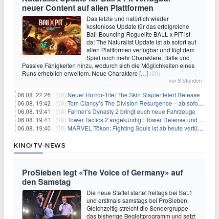
neuer Content auf allen Plattformen
Das letzte und natürlich wieder
kostenlose Update für das erfolgreiche
Ball-Bouncing-Roguelite BALL x PIT ist
da! The Naturalist Update ist ab sofort auf
allen Plattformen verfügbar und fügt dem
Spiel noch mehr Charaktere, Bälle und
Passive Fähigkeiten hinzu, wodurch sich die Möglichkeiten eines
Runs erheblich erweitern. Neue Charaktere
[…]
(00)
vor 8 Stunden
06.08. 22:26 |
(00)
Neuer Horror‑Titel The Skin Stapler feiert Release
06.08. 19:42 |
(00)
Tom Clancy’s The Division Resurgence – ab sofort für euch verfügbar
06.08. 19:41 |
(00)
Farmer’s Dynasty 2 bringt euch neue Fahrzeuge
06.08. 19:41 |
(00)
Tower Tactics 2 angekündigt: Tower Defense und Deckbuilding Kombo kehrt zurück
06.08. 19:40 |
(00)
MARVEL Tōkon: Fighting Souls ist ab heute verfügbar
KINO/TV-NEWS
ProSieben legt «The Voice of Germany» auf
den Samstag
Die neue Staffel startet freitags bei Sat.1
und erstmals samstags bei ProSieben.
Gleichzeitig streicht die Sendergruppe
das bisherige Begleitprogramm und setzt