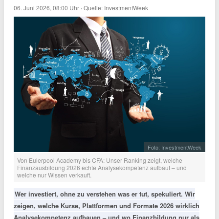
06. Juni 2026, 08:00 Uhr
·
Quelle:
InvestmentWeek
Foto: InvestmentWeek
Von Eulerpool Academy bis CFA: Unser Ranking zeigt, welche
Finanzausbildung 2026 echte Analysekompetenz aufbaut – und
welche nur Wissen verkauft.
Wer investiert, ohne zu verstehen was er tut, spekuliert. Wir
zeigen, welche Kurse, Plattformen und Formate 2026 wirklich
Analysekompetenz aufbauen – und wo Finanzbildung nur als