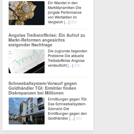
Ein Wandel in den
Marktdynamiken Die
jüngste Performance
von Wertaktien im
Vergleich
[…]
(00)
Angolas Treibstoffkrise: Ein Aufruf zu
Markt-Reformen angesichts
steigender Nachfrage
Die zugrunde liegenden
Probleme Die aktuelle
Treibstoffkrise Angolas
verdeutlicht
[…]
(00)
Schneeballsystem-Vorwurf gegen
Goldhändler TGI: Ermittler finden
Diskrepanzen bei Millionen
Ermittlungen gegen TGI:
Das Schneeballsystem-
Szenario Die
Ermittlungen gegen den
Goldhändler
[…]
(00)