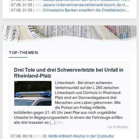
07.08. 01:35 |
(00)
Japans Unternehmensanleihemarkt boomt, da niedriger bewertete Kreditnehmer nach Schutz durch Covenants suchen
07.08. 01:35 |
(00)
Chinesische Banken erweitern die Direktabrechnung zur Unterstützung der globalen Rolle des Yuan
TOP-THEMEN
Drei Tote und drei Schwerverletzte bei Unfall in
Rheinland-Pfalz
Linkenbach - Bei einem schweren
Verkehrsunfall auf der L 265 zwischen
Linkenbach und Dürrholz in Rheinland-
Pfalz sind am Donnerstagabend drei
Menschen ums Leben gekommen. Wie
die Polizei am Freitag mitteilte,
kollidierten gegen 21: 40 Uhr zwei Pkw aus noch ungeklärter
Ursache im Begegnungsverkehr. In einem der Fahrzeuge erlitten
alle drei Insassen so
[…]
(00)
vor 6 Minuten
07.08. 06:19 |
(00)
Dr. Motte kritisiert Alkohol in der Clubkultur