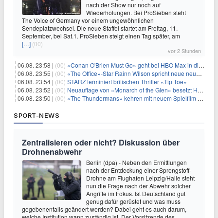
nach der Show nur noch auf
Wiederholungen. Bei ProSieben steht
The Voice of Germany vor einem ungewöhnlichen
Sendeplatzwechsel. Die neue Staffel startet am Freitag, 11.
September, bei Sat.1. ProSieben steigt einen Tag später, am
[…]
(00)
vor 2 Stunden
06.08. 23:58 |
(00)
«Conan O'Brien Must Go» geht bei HBO Max in die dritte Runde
06.08. 23:55 |
(00)
«The Office»-Star Rainn Wilson spricht neue neuseeländische Serie «Settling»
06.08. 23:54 |
(00)
STARZ terminiert britischen Thriller «Tip Toe»
06.08. 23:52 |
(00)
Neuauflage von «Monarch of the Glen» besetzt Hauptrollen
06.08. 23:50 |
(00)
«The Thundermans» kehren mit neuem Spielfilm zurück
SPORT-NEWS
Zentralisieren oder nicht? Diskussion über
Drohnenabwehr
Berlin (dpa) - Neben den Ermittlungen
nach der Entdeckung einer Sprengstoff-
Drohne am Flughafen Leipzig/Halle steht
nun die Frage nach der Abwehr solcher
Angriffe im Fokus. Ist Deutschland gut
genug dafür gerüstet und was muss
gegebenenfalls geändert werden? Dabei geht es auch darum,
welche Institution wann zuständig ist. Der Vorsitzende des