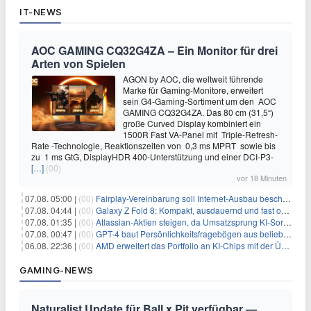
IT-NEWS
AOC GAMING CQ32G4ZA – Ein Monitor für drei
Arten von Spielen
AGON by AOC, die weltweit führende
Marke für Gaming-Monitore, erweitert
sein G4-Gaming-Sortiment um den AOC
GAMING CQ32G4ZA. Das 80 cm (31,5“)
große Curved Display kombiniert ein
1500R Fast VA-Panel mit Triple-Refresh-
Rate -Technologie, Reaktionszeiten von 0,3 ms MPRT sowie bis
zu 1 ms GtG, DisplayHDR 400-Unterstützung und einer DCI-P3-
[…]
(00)
vor 18 Minuten
07.08. 05:00 |
(00)
Fairplay-Vereinbarung soll Internet-Ausbau beschleunigen
07.08. 04:44 |
(00)
Galaxy Z Fold 8: Kompakt, ausdauernd und fast ohne Falte
07.08. 01:35 |
(00)
Atlassian-Aktien steigen, da Umsatzsprung KI-Sorgen dämpft
07.08. 00:47 |
(00)
GPT-4 baut Persönlichkeitsfragebögen aus beliebigen Texten und sagt Antworten voraus
06.08. 22:36 |
(00)
AMD erweitert das Portfolio an KI-Chips mit der Übernahme von Taalas
GAMING-NEWS
Naturalist Update für Ball x Pit verfügbar —