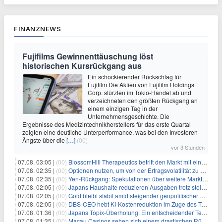
FINANZNEWS
Fujifilms Gewinnenttäuschung löst
historischen Kursrückgang aus
Ein schockierender Rückschlag für
Fujifilm Die Aktien von Fujifilm Holdings
Corp. stürzten im Tokio-Handel ab und
verzeichneten den größten Rückgang an
einem einzigen Tag in der
Unternehmensgeschichte. Die
Ergebnisse des Medizintechnikherstellers für das erste Quartal
zeigten eine deutliche Unterperformance, was bei den Investoren
Ängste über die
[…]
(00)
vor 3 Stunden
07.08. 03:05 |
(00)
BlossomHill Therapeutics betritt den Markt mit einem IPO-Boost von 150 Millionen Dollar
07.08. 02:35 |
(00)
Optionen nutzen, um von der Ertragsvolatilität zu profitieren
07.08. 02:35 |
(00)
Yen-Rückgang: Spekulationen über weitere Marktinterventionen nehmen zu
07.08. 02:05 |
(00)
Japans Haushalte reduzieren Ausgaben trotz steigender Löhne: Ein Warnsignal für das Wachstum
07.08. 02:05 |
(00)
Gold bleibt stabil amid steigender geopolitischer Spannungen im Persischen Golf
07.08. 02:05 |
(00)
DBS-CEO hebt KI-Kostenreduktion im Zuge des Token-Paradoxons hervor
07.08. 01:36 |
(00)
Japans Topix-Überholung: Ein entscheidender Test für Small Caps
07.08. 01:35 |
(00)
Macau Casinos sehen sich einem drastischen Rückgang der Einnahmen angesichts der anhaltenden China-Razzia gegenüber