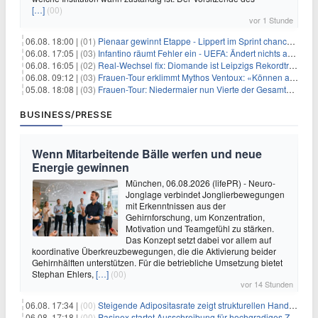
[…]
(00)
vor 1 Stunde
06.08. 18:00 |
(01)
Pienaar gewinnt Etappe - Lippert im Sprint chancenlos
06.08. 17:05 |
(03)
Infantino räumt Fehler ein - UEFA: Ändert nichts an Boykott
06.08. 16:05 |
(02)
Real-Wechsel fix: Diomande ist Leipzigs Rekordtransfer
06.08. 09:12 |
(03)
Frauen-Tour erklimmt Mythos Ventoux: «Können alles schaffen»
05.08. 18:08 |
(03)
Frauen-Tour: Niedermaier nun Vierte der Gesamtwertung
BUSINESS/PRESSE
Wenn Mitarbeitende Bälle werfen und neue
Energie gewinnen
München, 06.08.2026 (lifePR) - Neuro-
Jonglage verbindet Jonglierbewegungen
mit Erkenntnissen aus der
Gehirnforschung, um Konzentration,
Motivation und Teamgefühl zu stärken.
Das Konzept setzt dabei vor allem auf
koordinative Überkreuzbewegungen, die die Aktivierung beider
Gehirnhälften unterstützen. Für die betriebliche Umsetzung bietet
Stephan Ehlers,
[…]
(00)
vor 14 Stunden
06.08. 17:34 |
(00)
Steigende Adipositasrate zeigt strukturellen Handlungsbedarf bei der Ernährung schulpflichtiger Kinder
06.08. 17:18 |
(00)
Pasinex startet Ausschreibung für hochgradiges Zinksulfidkonzentrat mit Germanium- und Silbergehalten und stellt ein Betriebsupdate bereit