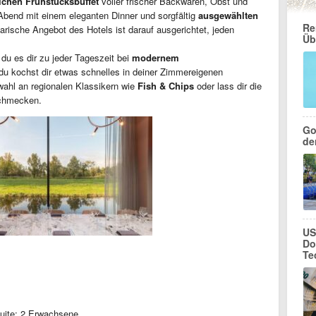
chen Frühstücksbuffet
voller frischer Backwaren, Obst und
bend mit einem eleganten Dinner und sorgfältig
ausgewählten
Re
arische Angebot des Hotels ist darauf ausgerichtet, jeden
Üb
du es dir zu jeder Tageszeit bei
modernem
u kochst dir etwas schnelles in deiner Zimmereigenen
wahl an regionalen Klassikern wie
Fish & Chips
oder lass dir die
 schmecken.
Go
de
US
Do
Te
uite: 2 Erwachsene