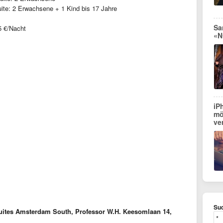
ite: 2 Erwachsene + 1 Kind bis 17 Jahre
Sa
5 €/Nacht
«N
iP
mö
ve
Suc
uites Amsterdam South, Professor W.H. Keesomlaan 14,