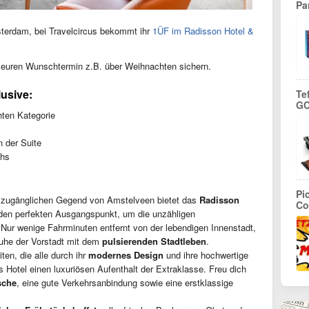
Pa
terdam, bei Travelcircus bekommt ihr
1ÜF im Radisson Hotel &
 euren Wunschtermin z.B. über Weihnachten sichern.
lusive:
Te
GC
ten Kategorie
n der Suite
chs
Pi
h zugänglichen Gegend von Amstelveen bietet das
Radisson
Co
en perfekten Ausgangspunkt, um die unzähligen
r wenige Fahrminuten entfernt von der lebendigen Innenstadt,
Ruhe der Vorstadt mit dem
pulsierenden Stadtleben
.
ten, die alle durch ihr
modernes Design
und ihre hochwertige
 Hotel einen luxuriösen Aufenthalt der Extraklasse. Freu dich
sche
, eine gute Verkehrsanbindung sowie eine erstklassige