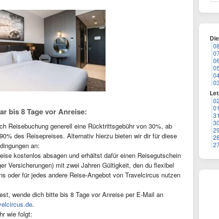
Di
0
0
0
0
0
0
Let
0
0
ar bis 8 Tage vor Anreise:
3
3
ach Reisebuchung generell eine Rücktrittsgebühr von 30%, ab
2
90% des Reisepreises. Alternativ hierzu bieten wir dir für diese
2
2
edingungen an:
eise kostenlos absagen und erhältst dafür einen Reisegutschein
r Versicherungen) mit zwei Jahren Gültigkeit, den du flexibel
ns oder für jedes andere Reise-Angebot von Travelcircus nutzen
, wende dich bitte bis 8 Tage vor Anreise per E-Mail an
elcircus.de
.
r wie folgt: