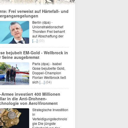
nte: Frei verweist auf Härtefall- und
ergangsregelungen
Berlin (dpa) -
Unionsfraktionschef
Thorsten Frei beharrt
auf Abschaffung der
[…]
(00)
se bejubelt EM-Gold - Wellbrock in
r Seine ausgebremst
Paris (dpa) - Isabel
Gose bejubelte Gold,
Doppel-Champion
Florian Wellbrock ließ
sich
[…]
(04)
-Armee investiert 400 Millionen
llar in die Anti-Drohnen-
chnologie von AeroVironment
Strategische Investition
in
Verteidigungstechnolo
gie Die jüngste
Entscheidung der