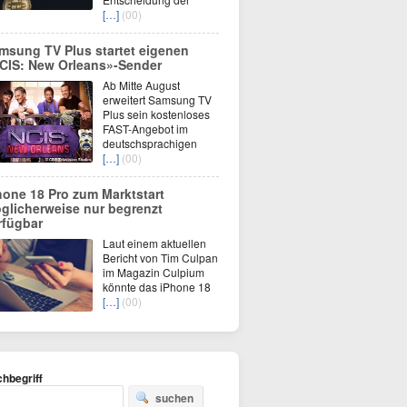
[…]
(00)
msung TV Plus startet eigenen
CIS: New Orleans»-Sender
Ab Mitte August
erweitert Samsung TV
Plus sein kostenloses
FAST-Angebot im
deutschsprachigen
[…]
(00)
hone 18 Pro zum Marktstart
glicherweise nur begrenzt
rfügbar
Laut einem aktuellen
Bericht von Tim Culpan
im Magazin Culpium
könnte das iPhone 18
[…]
(00)
hbegriff
suchen