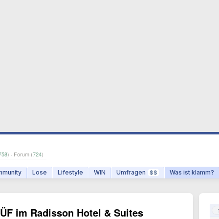
758
) · Forum (
724
)
munity
Lose
Lifestyle
WIN
Umfragen
Was ist klamm?
$$
F im Radisson Hotel & Suites