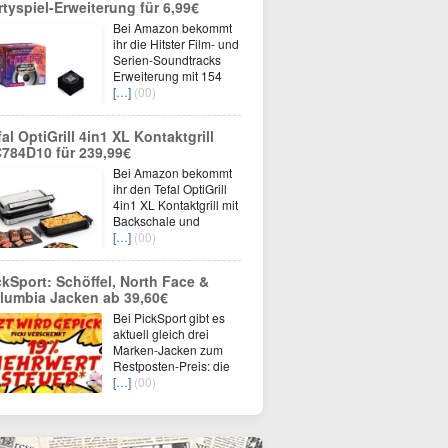
rtyspiel-Erweiterung für 6,99€
Bei Amazon bekommt
ihr die Hitster Film- und
Serien-Soundtracks
Erweiterung mit 154
[…]
(00)
fal OptiGrill 4in1 XL Kontaktgrill
784D10 für 239,99€
Bei Amazon bekommt
ihr den Tefal OptiGrill
4in1 XL Kontaktgrill mit
Backschale und
[…]
(00)
ckSport: Schöffel, North Face &
lumbia Jacken ab 39,60€
Bei PickSport gibt es
aktuell gleich drei
Marken-Jacken zum
Restposten-Preis: die
[…]
(00)