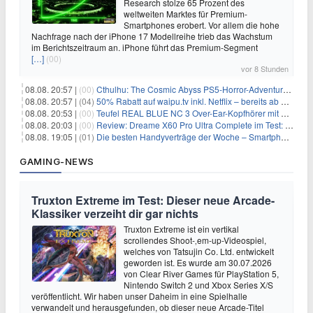
Research stolze 65 Prozent des
weltweiten Marktes für Premium-
Smartphones erobert. Vor allem die hohe
Nachfrage nach der iPhone 17 Modellreihe trieb das Wachstum
im Berichtszeitraum an. iPhone führt das Premium-Segment
[…]
(00)
vor 8 Stunden
08.08. 20:57 |
(00)
Cthulhu: The Cosmic Abyss PS5-Horror-Adventure für 27,99€
08.08. 20:57 |
(04)
50% Rabatt auf waipu.tv inkl. Netflix – bereits ab 9€/Monat (statt 17,99€)
08.08. 20:53 |
(00)
Teufel REAL BLUE NC 3 Over-Ear-Kopfhörer mit ANC für 149,99€
08.08. 20:03 |
(00)
Review: Dreame X60 Pro Ultra Complete im Test: 42.000 Pa, 100 °C Moppwäsche & erstaunlich viel Technik in nur 8,9 cm Höhe
08.08. 19:05 |
(01)
Die besten Handyverträge der Woche – Smartphone-Tarife & SIM-Only im Überblick
GAMING-NEWS
Truxton Extreme im Test: Dieser neue Arcade-
Klassiker verzeiht dir gar nichts
Truxton Extreme ist ein vertikal
scrollendes Shoot-‚em-up-Videospiel,
welches von Tatsujin Co. Ltd. entwickelt
geworden ist. Es wurde am 30.07.2026
von Clear River Games für PlayStation 5,
Nintendo Switch 2 und Xbox Series X/S
veröffentlicht. Wir haben unser Daheim in eine Spielhalle
verwandelt und herausgefunden, ob dieser neue Arcade-Titel