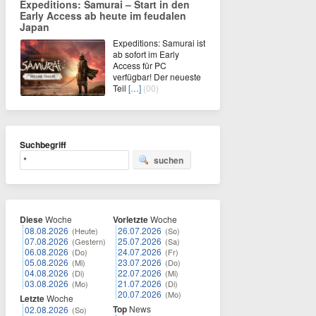
Expeditions: Samurai – Start in den
Early Access ab heute im feudalen
Japan
Expeditions: Samurai ist
ab sofort im Early
Access für PC
verfügbar! Der neueste
Teil
[…]
(00)
Suchbegriff
suchen
Diese
Woche
Vorletzte
Woche
08.08.2026
26.07.2026
(Heute)
(So)
07.08.2026
25.07.2026
(Gestern)
(Sa)
06.08.2026
24.07.2026
(Do)
(Fr)
05.08.2026
23.07.2026
(Mi)
(Do)
04.08.2026
22.07.2026
(Di)
(Mi)
03.08.2026
21.07.2026
(Mo)
(Di)
20.07.2026
(Mo)
Letzte
Woche
Top
News
02.08.2026
(So)