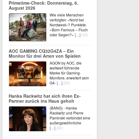
Primetime-Check: Donnerstag, 6.
August 2026
Wie viele Menschen
verfolgten «Nord bei
Nordwest»? Punktete
«Born Famous – Fluch
oder Segen?»
[…]
(00)
AOC GAMING CQ32G4ZA – Ein
Monitor für drei Arten von Spielen
AGON by AOC, die
weltweit führende
Marke für Gaming-
Monitore, erweitert sein
G4-
[…]
(00)
Hanka Rackwitz hat sich ihren Ex-
Partner zurück ins Haus geholt
(BANG) - Hanka
Rackwitz und Pierre
Paminski verbindet eine
außergewöhnliche
[…]
(00)