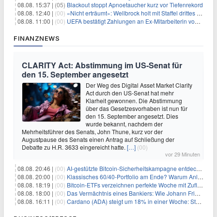
08.08. 15:37 |
(05)
Blackout stoppt Apnoetaucher kurz vor Tiefenrekord
08.08. 12:40 |
(00)
«Nicht erträumt»: Wellbrock holt mit Staffel drittes EM-Gold
08.08. 11:00 |
(00)
UEFA bestätigt Zahlungen an Ex-Mitarbeiterin von Infantino
FINANZNEWS
CLARITY Act: Abstimmung im US-Senat für
den 15. September angesetzt
Der Weg des Digital Asset Market Clarity
Act durch den US-Senat hat mehr
Klarheit gewonnen. Die Abstimmung
über das Gesetzesvorhaben ist nun für
den 15. September angesetzt. Dies
wurde bekannt, nachdem der
Mehrheitsführer des Senats, John Thune, kurz vor der
Augustpause des Senats einen Antrag auf Schließung der
Debatte zu H.R. 3633 eingereicht hatte.
[…]
(00)
vor 29 Minuten
08.08. 20:46 |
(00)
AI-gestützte Bitcoin-Sicherheitskampagne entdeckt fast 5.000 Softwareprobleme in 390 Projekten
08.08. 20:00 |
(00)
Klassisches 60/40-Portfolio am Ende? Warum Anleger jetzt radikal umdenken müssen
08.08. 18:19 |
(00)
Bitcoin-ETFs verzeichnen perfekte Woche mit Zuflüssen auf 3-Monats-Hoch
08.08. 18:00 |
(00)
Das Vermächtnis eines Bankiers: Wie Johann Friedrich Städel sein Imperium unsterblich machte
08.08. 16:11 |
(00)
Cardano (ADA) steigt um 18% in einer Woche: Steht ein Kurs von $0,30 bevor?