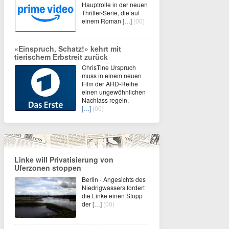
Hauptrolle in der neuen
Thriller-Serie, die auf
einem Roman
[…]
(00)
«Einspruch, Schatz!» kehrt mit
tierischem Erbstreit zurück
ChrisTine Urspruch
muss in einem neuen
Film der ARD-Reihe
einen ungewöhnlichen
Nachlass regeln.
[…]
(00)
Linke will Privatisierung von
Uferzonen stoppen
Berlin - Angesichts des
Niedrigwassers fordert
die Linke einen Stopp
der
[…]
(00)