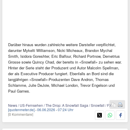
Darüber hinaus wurden zahlreiche weitere Darsteller verpflichtet,
darunter Mykelti Williamson, Nicki Micheaux, Brandon Mychal
Smith, Isidora Goreshter, Eric Balfour, Richard Portnow, Demetrius
Grosse sowie Quincy Chad, der bereits in «Snowfall» zu sehen war.
Hinter der Serie steht der Produzent und Autor Malcolm Spellman,
der als Executive Producer fungiert. Ebenfalls an Bord sind die
langjährigen «Snowfall»-Produzenten Dave Andron, Thomas
Schlamme, Julie DeJoie, Michael London, Trevor Engelson und
Paul Garnes.
News / US-Fernsehen / The Drop: A Snowfall Saga / Snowfall / FX
[quotenmeter.de]
·
06.06.2026
·
07:24 Uhr
[0 Kommentare]