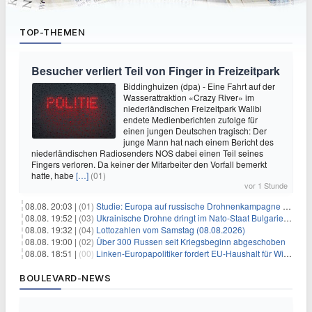
TOP-THEMEN
Besucher verliert Teil von Finger in Freizeitpark
Biddinghuizen (dpa) - Eine Fahrt auf der
Wasserattraktion «Crazy River» im
niederländischen Freizeitpark Walibi
endete Medienberichten zufolge für
einen jungen Deutschen tragisch: Der
junge Mann hat nach einem Bericht des
niederländischen Radiosenders NOS dabei einen Teil seines
Fingers verloren. Da keiner der Mitarbeiter den Vorfall bemerkt
hatte, habe
[…]
(01)
vor 1 Stunde
08.08. 20:03 |
(01)
Studie: Europa auf russische Drohnenkampagne unzureichend vorbereitet
08.08. 19:52 |
(03)
Ukrainische Drohne dringt im Nato-Staat Bulgarien ein
08.08. 19:32 |
(04)
Lottozahlen vom Samstag (08.08.2026)
08.08. 19:00 |
(02)
Über 300 Russen seit Kriegsbeginn abgeschoben
08.08. 18:51 |
(00)
Linken-Europapolitiker fordert EU-Haushalt für Wirtschaftsumbau
BOULEVARD-NEWS