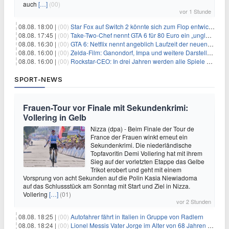
auch
[…]
(00)
vor 1 Stunde
08.08. 18:00 |
(00)
Star Fox auf Switch 2 könnte sich zum Flop entwickeln
08.08. 17:45 |
(00)
Take-Two-Chef nennt GTA 6 für 80 Euro ein „unglaubliches Schnäppchen“
08.08. 16:30 |
(00)
GTA 6: Netflix nennt angeblich Laufzeit der neuen Gameplay-Präsentation
08.08. 16:00 |
(00)
Zelda-Film: Ganondorf, Impa und weitere Darsteller sollen feststehen
08.08. 16:00 |
(00)
Rockstar-CEO: In drei Jahren werden alle Spiele gestreamt
SPORT-NEWS
Frauen-Tour vor Finale mit Sekundenkrimi:
Vollering in Gelb
Nizza (dpa) - Beim Finale der Tour de
France der Frauen winkt erneut ein
Sekundenkrimi. Die niederländische
Topfavoritin Demi Vollering hat mit ihrem
Sieg auf der vorletzten Etappe das Gelbe
Trikot erobert und geht mit einem
Vorsprung von acht Sekunden auf die Polin Kasia Niewiadoma
auf das Schlussstück am Sonntag mit Start und Ziel in Nizza.
Vollering
[…]
(01)
vor 2 Stunden
08.08. 18:25 |
(00)
Autofahrer fährt in Italien in Gruppe von Radlern
08.08. 18:24 |
(00)
Lionel Messis Vater Jorge im Alter von 68 Jahren gestorben