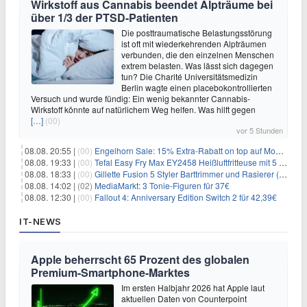
Wirkstoff aus Cannabis beendet Alpträume bei
über 1/3 der PTSD-Patienten
Die posttraumatische Belastungsstörung
ist oft mit wiederkehrenden Alpträumen
verbunden, die den einzelnen Menschen
extrem belasten. Was lässt sich dagegen
tun? Die Charité Universitätsmedizin
Berlin wagte einen placebokontrollierten
Versuch und wurde fündig: Ein wenig bekannter Cannabis-
Wirkstoff könnte auf natürlichem Weg helfen. Was hilft gegen
[…]
(00)
vor 5 Stunden
08.08. 20:55 |
(00)
Engelhorn Sale: 15% Extra-Rabatt on top auf Mode- und Sport-Artikel
08.08. 19:33 |
(00)
Tefal Easy Fry Max EY2458 Heißluftfritteuse mit 5 Litern für 64,99€
08.08. 18:33 |
(00)
Gillette Fusion 5 Styler Barttrimmer und Rasierer (All in One) für 16€
08.08. 14:02 |
(02)
MediaMarkt: 3 Tonie-Figuren für 37€
08.08. 12:30 |
(00)
Fallout 4: Anniversary Edition Switch 2 für 42,39€
IT-NEWS
Apple beherrscht 65 Prozent des globalen
Premium-Smartphone-Marktes
Im ersten Halbjahr 2026 hat Apple laut
aktuellen Daten von Counterpoint