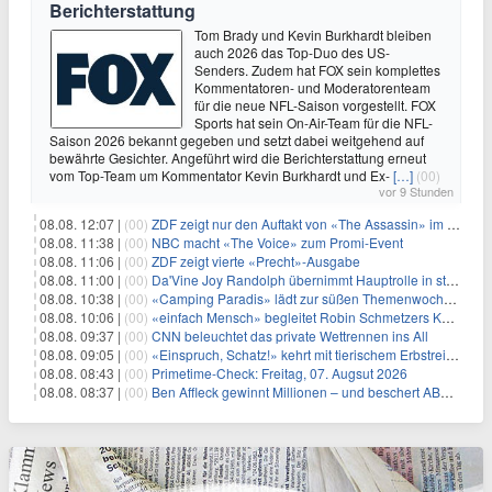
Berichterstattung
Tom Brady und Kevin Burkhardt bleiben
auch 2026 das Top-Duo des US-
Senders. Zudem hat FOX sein komplettes
Kommentatoren- und Moderatorenteam
für die neue NFL-Saison vorgestellt. FOX
Sports hat sein On-Air-Team für die NFL-
Saison 2026 bekannt gegeben und setzt dabei weitgehend auf
bewährte Gesichter. Angeführt wird die Berichterstattung erneut
vom Top-Team um Kommentator Kevin Burkhardt und Ex-
[…]
(00)
vor 9 Stunden
08.08. 12:07 |
(00)
ZDF zeigt nur den Auftakt von «The Assassin» im Fernsehen
08.08. 11:38 |
(00)
NBC macht «The Voice» zum Promi-Event
08.08. 11:06 |
(00)
ZDF zeigt vierte «Precht»-Ausgabe
08.08. 11:00 |
(00)
Da'Vine Joy Randolph übernimmt Hauptrolle in starbesetzter schwarzer Komödie
08.08. 10:38 |
(00)
«Camping Paradis» lädt zur süßen Themenwoche ein
08.08. 10:06 |
(00)
«einfach Mensch» begleitet Robin Schmetzers Kampf gegen eine seltene Krankheit
08.08. 09:37 |
(00)
CNN beleuchtet das private Wettrennen ins All
08.08. 09:05 |
(00)
«Einspruch, Schatz!» kehrt mit tierischem Erbstreit zurück
08.08. 08:43 |
(00)
Primetime-Check: Freitag, 07. Augsut 2026
08.08. 08:37 |
(00)
Ben Affleck gewinnt Millionen – und beschert ABC Top-Quoten