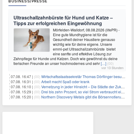
BUSINESS/PRESSE
Ultraschallzahnbürste für Hund und Katze –
Tipps zur erfolgreichen Eingewöhnung
Mörfelden-Walldorf, 08.08.2026 (lifePR) -
Eine gute Mundhygiene ist für die
Gesundheit deiner Haustiere genauso
wichtig wie für deine eigene. Unsere
emmi-pet Ultraschallzahnbürste bietet
eine sanfte und effektive Lösung zur
Zahnpflege für Hunde und Katzen. Doch wie gewöhnst du deine
tierischen Freunde an unser hochmodernes und sehr
[…]
(00)
vor 13 Stunden
07.08. 16:47 |
(00)
Wirtschaftsstaatssekretär Thomas Dörflinger besucht Handwerksbetrieb im Kammerbezirk Freiburg
07.08. 16:31 |
(00)
Arbeit macht Spaß oder krank
07.08. 16:10 |
(00)
Vernetzung in jeder Hinsicht – Die Städte der Zukunft sind grün-blau
07.08. 15:29 |
(00)
Drei bis zehn Prozent, so viel Strom verbraucht ein Aufzug im Gebäude
07.08. 15:20 |
(00)
Northern Discovery Metals gibt die Börsennotierung an der Frankfurter Wertpapierbörse bekannt