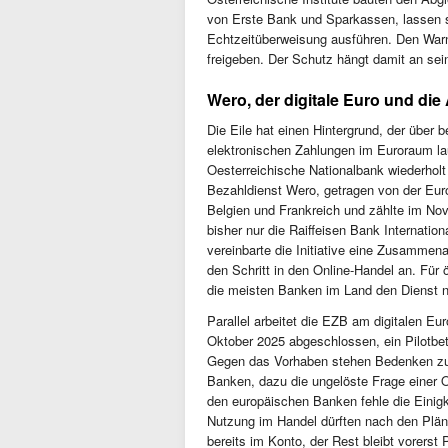
von Erste Bank und Sparkassen, lassen s
Echtzeitüberweisung ausführen. Den Warn
freigeben. Der Schutz hängt damit an sein
Wero, der digitale Euro und di
Die Eile hat einen Hintergrund, der über 
elektronischen Zahlungen im Euroraum la
Oesterreichische Nationalbank wiederholt
Bezahldienst Wero, getragen von der Euro
Belgien und Frankreich und zählte im Nove
bisher nur die Raiffeisen Bank Internatio
vereinbarte die Initiative eine Zusamme
den Schritt in den Online-Handel an. Für 
die meisten Banken im Land den Dienst 
Parallel arbeitet die EZB am digitalen Eu
Oktober 2025 abgeschlossen, ein Pilotbet
Gegen das Vorhaben stehen Bedenken zu
Banken, dazu die ungelöste Frage einer O
den europäischen Banken fehle die Einigke
Nutzung im Handel dürften nach den Pläne
bereits im Konto, der Rest bleibt vorerst 