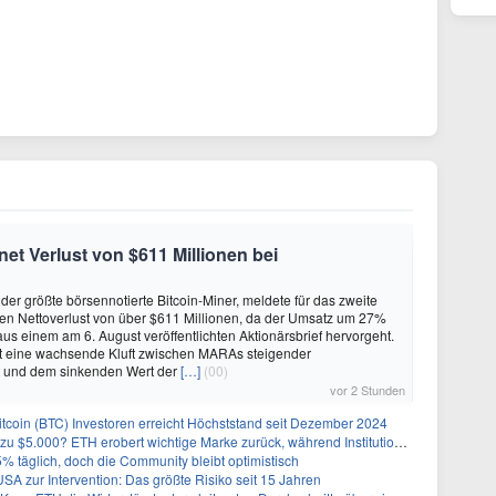
et Verlust von $611 Millionen bei
er größte börsennotierte Bitcoin-Miner, meldete für das zweite
en Nettoverlust von über $611 Millionen, da der Umsatz um 27%
aus einem am 6. August veröffentlichten Aktionärsbrief hervorgeht.
gt eine wachsende Kluft zwischen MARAs steigender
 und dem sinkenden Wert der
[…]
(00)
vor 2 Stunden
tcoin (BTC) Investoren erreicht Höchststand seit Dezember 2024
0? ETH erobert wichtige Marke zurück, während Institutionen weiter akkumulieren
 5% täglich, doch die Community bleibt optimistisch
A zur Intervention: Das größte Risiko seit 15 Jahren