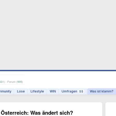
331
) · Forum (
995
)
munity
Lose
Lifestyle
WIN
Umfragen
Was ist klamm?
$$
 Österreich: Was ändert sich?