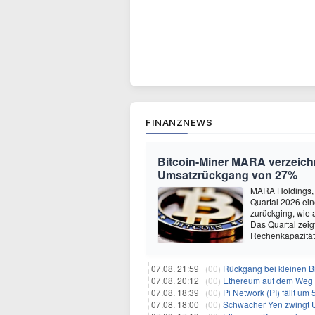
FINANZNEWS
Bitcoin-Miner MARA verzeichn
Umsatzrückgang von 27%
MARA Holdings, d
Quartal 2026 ein
zurückging, wie 
Das Quartal zei
Rechenkapazität
07.08. 21:59 |
(00)
Rückgang bei kleinen Bi
07.08. 20:12 |
(00)
Ethereum auf dem Weg zu $5.00
07.08. 18:39 |
(00)
Pi Network (PI) fällt um
07.08. 18:00 |
(00)
Schwacher Yen zwingt US