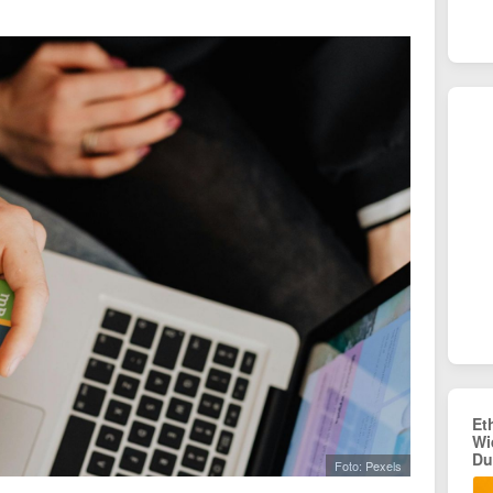
Et
Wi
Du
Foto: Pexels