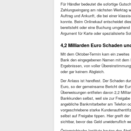
Für Händler bedeutet die sofortige Gutsch
Zahlungseingang am nächsten Werktag wa
Auftrag und Ankunft, die bei einer klas
konnte. Beim Onlinekauf entscheidet dies
bereitsteht oder eine Buchung umgehend b
Argument für Karte oder spezialisierte So
4,2 Milliarden Euro Schaden un
Mit dem Oktober-Termin kam ein zweites E
Bank den eingegebenen Namen mit dem In
Ergebnissen, von voller Übereinstimmun
oder gar keinem Abgleich.
Der Anlass ist handfest. Der Schaden dur
Euro, so der gemeinsame Bericht der E
Überweisungen entfielen davon 2,2 Milliar
Bankkunden selbst, weil sie zur Freigabe 
angebliche Bankmitarbeiter am Telefon od
vorgeschriebene starke Kundenauthentifiz
selbst auf Freigabe tippen. Hier greift 
sichtbar, bevor das Geld unwiderruflich we
Österreichische Institute bauten den Abg