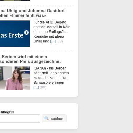
ena Uhlig und Johanna Gastdorf
ehen «Immer fehlt was»
Für die ARD Degeto
entsteht derzeit in Köln
die neue Freitagsfilm-
Komödie mit Elena
Uhlig und
[…]
(00)
is Berben wird mit einem
sonderen Preis ausgezeichnet
(BANG) - Iris Berben
zählt seit Jahrzehnten
zu den bekanntesten
Schauspielerinnen
[…]
(00)
hbegriff
suchen