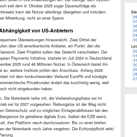
ich seit dem 9. Oktober 2025 sogar Daueraufträge als
hinweis kann der Nutzer allerdings übergehen und trotzdem
Di
0
er Mitwirkung, nicht an einer Sperre.
0
0
e Abhängigkeit von US-Anbietern
0
0
bequemere Überweisungen hinausreicht. Zwei Drittel der
0
ufen über US-amerikanische Anbieter, ein Punkt, den die
Let
0
 benennt. Zwei Projekte sollen das Gewicht verschieben. Der
0
pean Payments Initiative, startete im Juli 2024 in Deutschland,
3
mber 2025 rund 46 Millionen Nutzer. In Österreich bietet ihn
3
2
nal an, weitere Institute prüfen den Anschluss. Anfang 2026
2
narbeit mit dem konkurrierenden Verbund EuroPA und kündigte
2
österreichische Privatkunden ändert das kurzfristig wenig, weil
noch nicht eingebunden haben.
ro. Die Notenbank teilte mit, die Vorbereitungsphase sei im
rieb sei für 2027 vorgesehen. Reibungslos ist der Weg nicht.
m Datenschutz und zu möglichen Einlagenabflüssen bei den
bergrenze für gehaltene digitale Euro. Selbst die EZB warnt,
it, ihre Plattform rasch durchzusetzen. Bis zu einer breiten
n der Notenbank noch Jahre vergehen. Die Echtzeitpflicht wirkt
Planung.