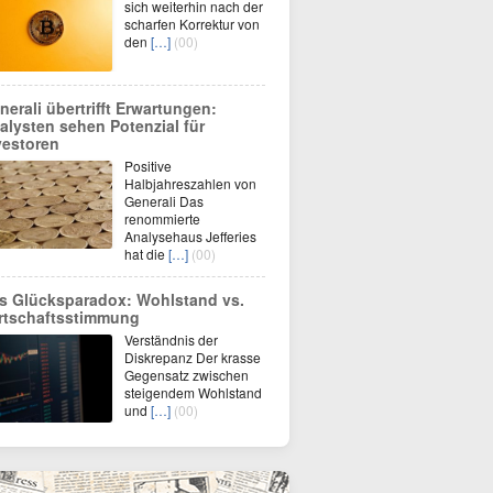
sich weiterhin nach der
scharfen Korrektur von
den
[…]
(00)
nerali übertrifft Erwartungen:
alysten sehen Potenzial für
vestoren
Positive
Halbjahreszahlen von
Generali Das
renommierte
Analysehaus Jefferies
hat die
[…]
(00)
s Glücksparadox: Wohlstand vs.
rtschaftsstimmung
Verständnis der
Diskrepanz Der krasse
Gegensatz zwischen
steigendem Wohlstand
und
[…]
(00)