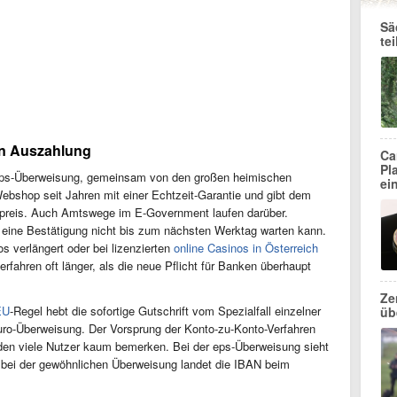
Sä
te
en Auszahlung
Ca
Pl
ie eps-Überweisung, gemeinsam von den großen heimischen
ei
ebshop seit Jahren mit einer Echtzeit-Garantie und gibt dem
 preis. Auch Amtswege im E-Government laufen darüber.
 eine Bestätigung nicht bis zum nächsten Werktag warten kann.
os verlängert oder bei lizenzierten
online Casinos in Österreich
erfahren oft länger, als die neue Pflicht für Banken überhaupt
Ze
EU
-Regel hebt die sofortige Gutschrift vom Spezialfall einzelner
üb
ro-Überweisung. Der Vorsprung der Konto-zu-Konto-Verfahren
 den viele Nutzer kaum bemerken. Bei der eps-Überweisung sieht
, bei der gewöhnlichen Überweisung landet die IBAN beim