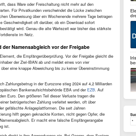
rift, dass Ware oder Freischaltung nicht mehr auf den
rten. Für Privatkunden verschwindet die Lücke zwischen
El
dr
sischen Überweisung über ein Wochenende mehrere Tage betragen
e Geschwindigkeit oft darüber, ob ein Download sofort
estätigt wird. Genau die alte Wartezeit war bisher das stärkste
fortdienste im Netz.
d der Namensabgleich vor der Freigabe
lement, die Empfängerüberprüfung. Vor der Freigabe gleicht die
Ir
haber der Ziel-IBAN ab und meldet eines von vier
be
g über eine knappe Abweichung bis zu keiner Übereinstimmung
ch Zahlungsbetrug in der Eurozone stieg 2024 auf 4,2 Milliarden
uropäischen Bankenaufsichtsbehörde EBA und der
EZB
. Auf
den Euro. Den größeren Teil dieser Verluste tragen die
einer betrügerischen Zahlung verleitet werden, oft über
er gefälschte Anlageplattformen. Die seit Jahren
ierung hilft gegen geknackte Konten, nicht gegen Opfer, die
Suc
der Namensabgleich. Er macht eine falsche Empfängerangabe
g ist.
leich direkt in ihre Anwendungen ein. Bei George, dem System