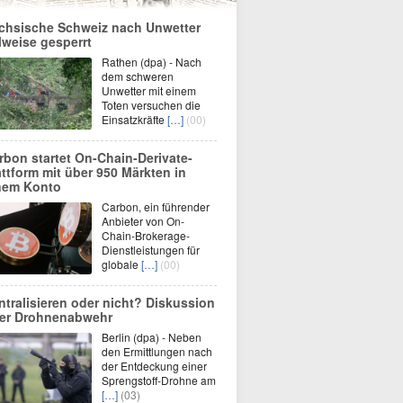
chsische Schweiz nach Unwetter
ilweise gesperrt
Rathen (dpa) - Nach
dem schweren
Unwetter mit einem
Toten versuchen die
Einsatzkräfte
[…]
(00)
rbon startet On-Chain-Derivate-
attform mit über 950 Märkten in
nem Konto
Carbon, ein führender
Anbieter von On-
Chain-Brokerage-
Dienstleistungen für
globale
[…]
(00)
ntralisieren oder nicht? Diskussion
er Drohnenabwehr
Berlin (dpa) - Neben
den Ermittlungen nach
der Entdeckung einer
Sprengstoff-Drohne am
[…]
(03)