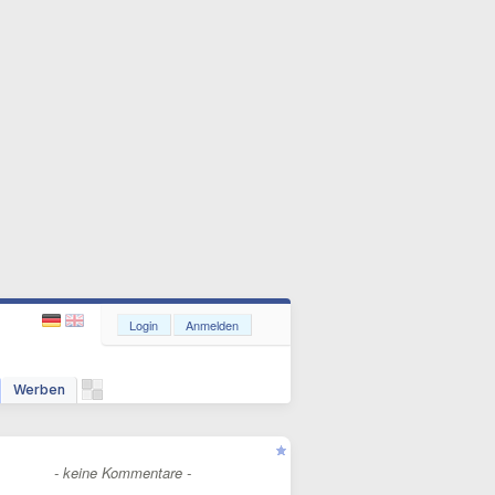
Login
Anmelden
Werben
- keine Kommentare -