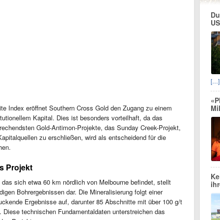
Du
US
[…]
«P
Mi
e Index eröffnet Southern Cross Gold den Zugang zu einem
utionellem Kapital. Dies ist besonders vorteilhaft, da das
prechendsten Gold-Antimon-Projekte, das Sunday Creek-Projekt,
Kapitalquellen zu erschließen, wird als entscheidend für die
hen.
s Projekt
Ke
as sich etwa 60 km nördlich von Melbourne befindet, stellt
ih
gen Bohrergebnissen dar. Die Mineralisierung folgt einer
uckende Ergebnisse auf, darunter 85 Abschnitte mit über 100 g/t
 Diese technischen Fundamentaldaten unterstreichen das