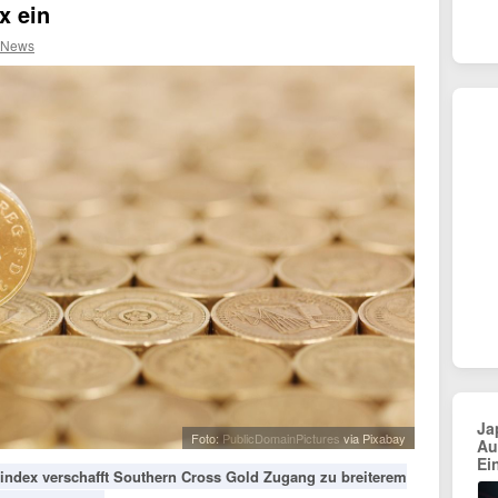
x ein
 News
Ja
Foto:
PublicDomainPictures
via Pixabay
Au
Ei
index verschafft Southern Cross Gold Zugang zu breiterem