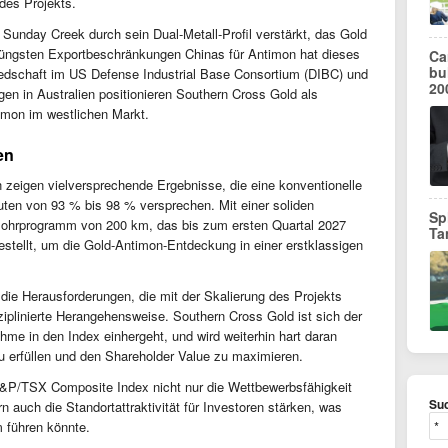
 des Projekts.
 Sunday Creek durch sein Dual-Metall-Profil verstärkt, das Gold
jüngsten Exportbeschränkungen Chinas für Antimon hat dieses
Ca
bu
iedschaft im US Defense Industrial Base Consortium (DIBC) und
20
 in Australien positionieren Southern Cross Gold als
timon im westlichen Markt.
en
 zeigen vielversprechende Ergebnisse, die eine konventionelle
ten von 93 % bis 98 % versprechen. Mit einer soliden
Sp
Bohrprogramm von 200 km, das bis zum ersten Quartal 2027
Ta
estellt, um die Gold-Antimon-Entdeckung in einer erstklassigen
ie Herausforderungen, die mit der Skalierung des Projekts
ziplinierte Herangehensweise. Southern Cross Gold ist sich der
hme in den Index einhergeht, und wird weiterhin hart daran
zu erfüllen und den Shareholder Value zu maximieren.
&P/TSX Composite Index nicht nur die Wettbewerbsfähigkeit
Suc
 auch die Standortattraktivität für Investoren stärken, was
 führen könnte.