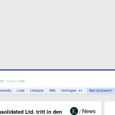
027
) · Forum (
1.065
)
munity
Lose
Lifestyle
WIN
Umfragen
Was ist klamm?
$$
lidated Ltd. tritt in den