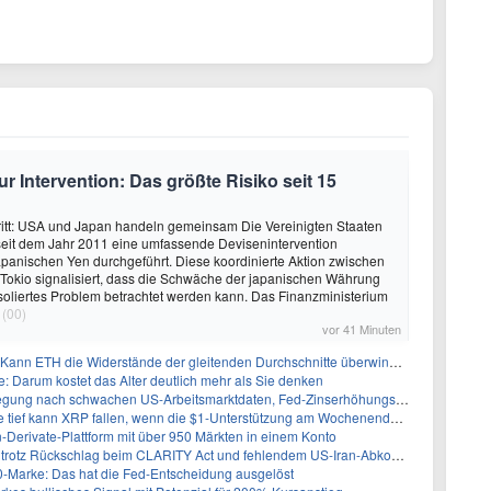
 Intervention: Das größte Risiko seit 15
ritt: USA und Japan handeln gemeinsam Die Vereinigten Staaten
seit dem Jahr 2011 eine umfassende Devisenintervention
panischen Yen durchgeführt. Diese koordinierte Aktion zwischen
Tokio signalisiert, dass die Schwäche der japanischen Währung
 isoliertes Problem betrachtet werden kann. Das Finanzministerium
(00)
vor 41 Minuten
ann ETH die Widerstände der gleitenden Durchschnitte überwinden?
 Darum kostet das Alter deutlich mehr als Sie denken
 nach schwachen US-Arbeitsmarktdaten, Fed-Zinserhöhungschancen sinken auf 44%
ef kann XRP fallen, wenn die $1-Unterstützung am Wochenende verloren geht?
-Derivate-Plattform mit über 950 Märkten in einem Konto
0 trotz Rückschlag beim CLARITY Act und fehlendem US-Iran-Abkommen
00-Marke: Das hat die Fed-Entscheidung ausgelöst