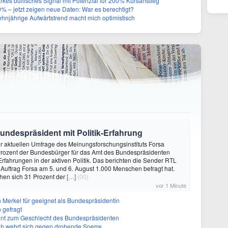
rkes bullisches Signal mit Potenzial für 200% Kursanstieg
% – jetzt zeigen neue Daten: War es berechtigt?
zehnjährige Aufwärtstrend macht mich optimistisch
undespräsident mit Politik-Erfahrung
ner aktuellen Umfrage des Meinungsforschungsinstituts Forsa
rozent der Bundesbürger für das Amt des Bundespräsidenten
Erfahrungen in der aktiven Politik. Das berichten die Sender RTL
n Auftrag Forsa am 5. und 6. August 1.000 Menschen befragt hat.
en sich 31 Prozent der
[…]
(00)
vor 1 Minute
n Merkel für geeignet als Bundespräsidentin
 gefragt
erent zum Geschlecht des Bundespräsidenten
ah wehrt sich gegen drohende Sperre