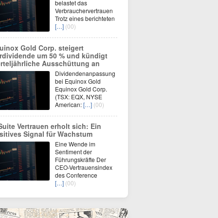
belastet das
Verbrauchervertrauen
Trotz eines berichteten
[…]
(00)
uinox Gold Corp. steigert
rdividende um 50 % und kündigt
erteljährliche Ausschüttung an
Dividendenanpassung
bei Equinox Gold
Equinox Gold Corp.
(TSX: EQX, NYSE
American:
[…]
(00)
Suite Vertrauen erholt sich: Ein
sitives Signal für Wachstum
Eine Wende im
Sentiment der
Führungskräfte Der
CEO-Vertrauensindex
des Conference
[…]
(00)