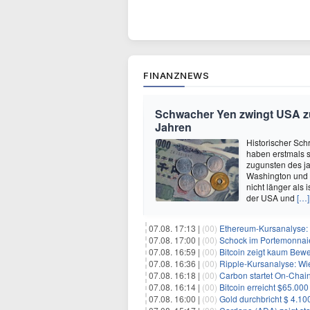
FINANZNEWS
Schwacher Yen zwingt USA zur
Jahren
Historischer Sch
haben erstmals 
zugunsten des ja
Washington und 
nicht länger als
der USA und
[…]
07.08. 17:13 |
(00)
Ethereum-Kursanalyse: K
07.08. 17:00 |
(00)
Schock im Portemonnaie:
07.08. 16:59 |
(00)
Bitcoin zeigt kaum Bewegung
07.08. 16:36 |
(00)
Ripple-Kursanalyse: Wie ti
07.08. 16:18 |
(00)
Carbon startet On-Chain
07.08. 16:14 |
(00)
Bitcoin erreicht $65.00
07.08. 16:00 |
(00)
Gold durchbricht $ 4.1