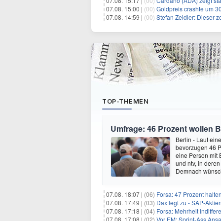
07.08. 15:17 |
(00)
Cardano (ADA) zeigt sta
07.08. 15:00 |
(00)
Goldpreis crashte um 30
07.08. 14:59 |
(00)
Stefan Zeidler: Dieser 
TOP-THEMEN
Umfrage: 46 Prozent wollen B
Berlin - Laut ei
bevorzugen 46 P
eine Person mit 
und ntv, in dere
Demnach wünsch
07.08. 18:07 |
(06)
Forsa: 47 Prozent halte
07.08. 17:49 |
(03)
Dax legt zu - SAP-Aktien
07.08. 17:18 |
(04)
Forsa: Mehrheit indiff
07.08. 17:08 |
(02)
Vor EM: Sprint-Ass Ans