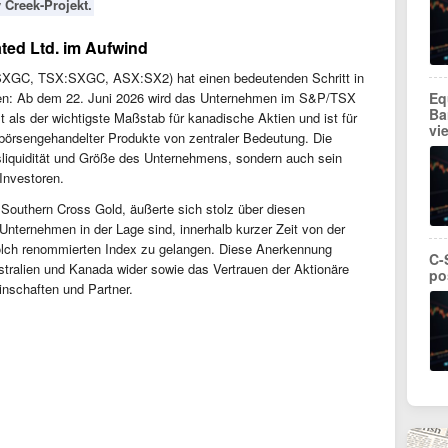
 Creek-Projekt.
ted Ltd. im Aufwind
(SXGC, TSX:SXGC, ASX:SX2) hat einen bedeutenden Schritt in
Eq
gen: Ab dem 22. Juni 2026 wird das Unternehmen im S&P/TSX
Ba
lt als der wichtigste Maßstab für kanadische Aktien und ist für
vi
e börsengehandelter Produkte von zentraler Bedeutung. Die
lsliquidität und Größe des Unternehmens, sondern auch sein
Investoren.
outhern Cross Gold, äußerte sich stolz über diesen
Unternehmen in der Lage sind, innerhalb kurzer Zeit von der
olch renommierten Index zu gelangen. Diese Anerkennung
C-
ustralien und Kanada wider sowie das Vertrauen der Aktionäre
po
inschaften und Partner.