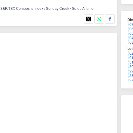
/ S&P/TSX Composite Index / Sunday Creek / Gold / Antimon
Di
0
0
0
0
0
Let
0
0
3
3
2
2
2