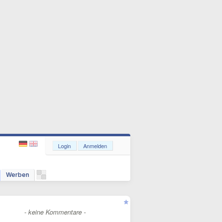
Login
Anmelden
Werben
- keine Kommentare -