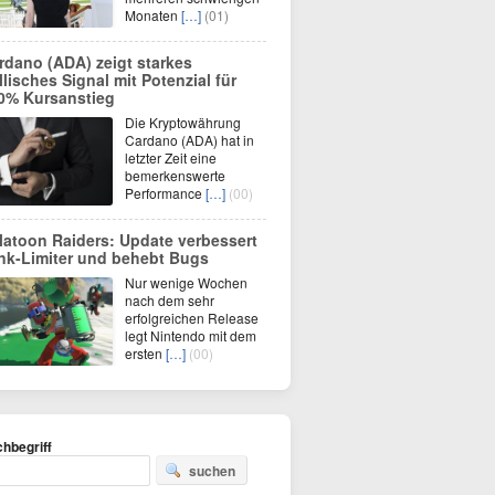
Monaten
[…]
(01)
rdano (ADA) zeigt starkes
llisches Signal mit Potenzial für
0% Kursanstieg
Die Kryptowährung
Cardano (ADA) hat in
letzter Zeit eine
bemerkenswerte
Performance
[…]
(00)
latoon Raiders: Update verbessert
nk-Limiter und behebt Bugs
Nur wenige Wochen
nach dem sehr
erfolgreichen Release
legt Nintendo mit dem
ersten
[…]
(00)
hbegriff
suchen