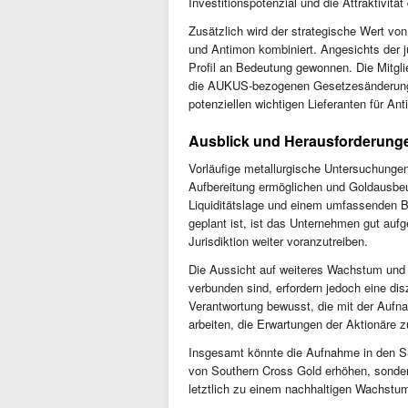
Investitionspotenzial und die Attraktivität
Zusätzlich wird der strategische Wert von
und Antimon kombiniert. Angesichts der 
Profil an Bedeutung gewonnen. Die Mitgl
die AUKUS-bezogenen Gesetzesänderungen
potenziellen wichtigen Lieferanten für An
Ausblick und Herausforderung
Vorläufige metallurgische Untersuchungen
Aufbereitung ermöglichen und Goldausbeu
Liquiditätslage und einem umfassenden 
geplant ist, ist das Unternehmen gut aufg
Jurisdiktion weiter voranzutreiben.
Die Aussicht auf weiteres Wachstum und d
verbunden sind, erfordern jedoch eine dis
Verantwortung bewusst, die mit der Aufna
arbeiten, die Erwartungen der Aktionäre 
Insgesamt könnte die Aufnahme in den S
von Southern Cross Gold erhöhen, sondern
letztlich zu einem nachhaltigen Wachstum