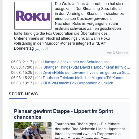
Die Wette auf das Unternehmen hat sich
ausgezahlt: Der Streaming-Spezialist ist
in den Vereinigten Staaten inzwischen zu
einer echten Cashcow geworden.
Nachdem Roku im vergangenen Jahr
erstmals schwarze Zahlen geschrieben
hatte, kündigte die Fox Corporation die Übernahme des
Unternehmens an. Noch ist allerdings unklar, wann Roku
vollständig in den Murdoch-Konzern integriert wird. Am
Donnerstag
[…]
(00)
vor 3 Stunden
06.08. 21:17 |
(00)
Lionsgate ächzt unter der Schuldenlast
06.08. 17:00 |
(00)
'Stranger Things'-Star David Harbour kehrt für 'Violent Night 2' zurück – Kristen Bell stößt zur Besetzung
06.08. 15:25 |
(00)
Zwei «Höhle der Löwen»-Investoren gehen zu Springer
06.08. 15:22 |
(00)
Deutsche Telekom bleibt bei MagentaTV-Kunden vage
06.08. 13:17 |
(00)
FIFA-WM macht Fox Corporation glücklich
SPORT-NEWS
Pienaar gewinnt Etappe - Lippert im Sprint
chancenlos
Tournon-sur-Rhône (dpa) - Die frühere
deutsche Rad-Meisterin Liane Lippert hat
ihren insgesamt zweiten Etappenerfolg
bei der Tour de France der Frauen