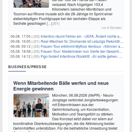
verpasst. Nach hügeligen 153,4
Kilometern zwischen Montbrison und
Tournon-sur-Rhone musste sich die 28-Jährige im Sprint einer
siebenköpfigen Fluchtgruppe bei der sechsten Etappe als
Sechste geschlagen
[…]
(01)
vor 6 Stunden
06.08. 17:05 |
(03)
Infantino räumt Fehler ein - UEFA: Ändert nichts an Boykott
06.08. 16:05 |
(01)
Real-Wechsel fix: Diomande ist Leipzigs Rekordtransfer
06.08. 09:12 |
(03)
Frauen-Tour erklimmt Mythos Ventoux: «Können alles schaffen»
05.08. 18:08 |
(03)
Frauen-Tour: Niedermaier nun Vierte der Gesamtwertung
05.08. 14:12 |
(05)
Figo fordert Infantinos Rücktritt: «Er sollte gehen. Jetzt»
BUSINESS/PRESSE
Wenn Mitarbeitende Bälle werfen und neue
Energie gewinnen
München, 06.08.2026 (lifePR) - Neuro-
Jonglage verbindet Jonglierbewegungen
mit Erkenntnissen aus der
Gehirnforschung, um Konzentration,
Motivation und Teamgefühl zu stärken.
Das Konzept setzt dabei vor allem auf
koordinative Überkreuzbewegungen, die die Aktivierung beider
Gehirnhälften unterstützen. Für die betriebliche Umsetzung bietet