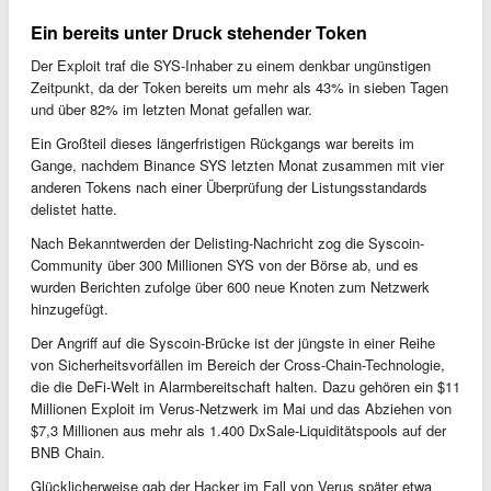
Ein bereits unter Druck stehender Token
Der Exploit traf die SYS-Inhaber zu einem denkbar ungünstigen
Zeitpunkt, da der Token bereits um mehr als 43% in sieben Tagen
und über 82% im letzten Monat gefallen war.
Ein Großteil dieses längerfristigen Rückgangs war bereits im
Gange, nachdem Binance SYS letzten Monat zusammen mit vier
anderen Tokens nach einer Überprüfung der Listungsstandards
delistet hatte.
Nach Bekanntwerden der Delisting-Nachricht zog die Syscoin-
Community über 300 Millionen SYS von der Börse ab, und es
wurden Berichten zufolge über 600 neue Knoten zum Netzwerk
hinzugefügt.
Der Angriff auf die Syscoin-Brücke ist der jüngste in einer Reihe
von Sicherheitsvorfällen im Bereich der Cross-Chain-Technologie,
die die DeFi-Welt in Alarmbereitschaft halten. Dazu gehören ein $11
Millionen Exploit im Verus-Netzwerk im Mai und das Abziehen von
$7,3 Millionen aus mehr als 1.400 DxSale-Liquiditätspools auf der
BNB Chain.
Glücklicherweise gab der Hacker im Fall von Verus später etwa