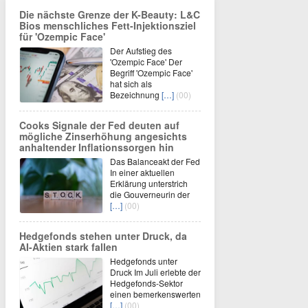
Die nächste Grenze der K-Beauty: L&C
Bios menschliches Fett-Injektionsziel
für 'Ozempic Face'
Der Aufstieg des
'Ozempic Face' Der
Begriff 'Ozempic Face'
hat sich als
Bezeichnung
[…]
(00)
Cooks Signale der Fed deuten auf
mögliche Zinserhöhung angesichts
anhaltender Inflationssorgen hin
Das Balanceakt der Fed
In einer aktuellen
Erklärung unterstrich
die Gouverneurin der
[…]
(00)
Hedgefonds stehen unter Druck, da
AI-Aktien stark fallen
Hedgefonds unter
Druck Im Juli erlebte der
Hedgefonds-Sektor
einen bemerkenswerten
[…]
(00)