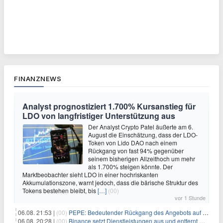
FINANZNEWS
Analyst prognostiziert 1.700% Kursanstieg für
LDO von langfristiger Unterstützung aus
Der Analyst Crypto Patel äußerte am 6.
August die Einschätzung, dass der LDO-
Token von Lido DAO nach einem
Rückgang von fast 94% gegenüber
seinem bisherigen Allzeithoch um mehr
als 1.700% steigen könnte. Der
Marktbeobachter sieht LDO in einer hochriskanten
Akkumulationszone, warnt jedoch, dass die bärische Struktur des
Tokens bestehen bleibt, bis
[…]
(00)
vor 1 Stunde
06.08. 21:53 |
(00)
PEPE: Bedeutender Rückgang des Angebots auf Börsen – Was kommt als Nächstes?
06.08. 20:28 |
(00)
Binance setzt Dienstleistungen aus und entfernt mehrere Krypto-Paare: Wer ist betroffen?