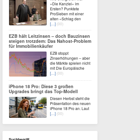
«Die Kanzlei» im
Ersten? Punktete
ProSieben mit einer
alten «Schlag den
[…]
(00)
EZB hält Leitzinsen – doch Bauzinsen
steigen trotzdem: Das Nahost-Problem
für Immobilienkäufer
EZB stoppt
Zinserhöhungen – aber
die Märkte spielen nicht
mit Die Europäische
[…]
(00)
iPhone 18 Pro: Diese 3 großen
Upgrades bringt das Top-Modell
Diesen Herbst steht die
Präsentation des neuen
iPhone 18 Pro an. Laut
[…]
(00)
Suchbegriff