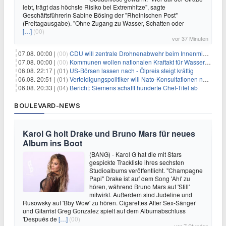
lebt, trägt das höchste Risiko bei Extremhitze", sagte
Geschäftsführerin Sabine Bösing der "Rheinischen Post"
(Freitagausgabe). "Ohne Zugang zu Wasser, Schatten oder
[…]
(00)
vor 37 Minuten
07.08. 00:00 |
(00)
CDU will zentrale Drohnenabwehr beim Innenministerium
07.08. 00:00 |
(00)
Kommunen wollen nationalen Kraftakt für Wasserversorgung
06.08. 22:17 |
(01)
US-Börsen lassen nach - Ölpreis steigt kräftig
06.08. 20:51 |
(01)
Verteidigungspolitiker will Nato-Konsultationen nach Drohnenfund
06.08. 20:33 |
(04)
Bericht: Siemens schafft hunderte Chef-Titel ab
BOULEVARD-NEWS
Karol G holt Drake und Bruno Mars für neues
Album ins Boot
(BANG) - Karol G hat die mit Stars
gespickte Trackliste ihres sechsten
Studioalbums veröffentlicht. "Champagne
Papi" Drake ist auf dem Song 'Ahí' zu
hören, während Bruno Mars auf 'Still'
mitwirkt. Außerdem sind Judeline und
Rusowsky auf 'Bby Wow' zu hören. Cigarettes After Sex-Sänger
und Gitarrist Greg Gonzalez spielt auf dem Albumabschluss
'Después de
[…]
(00)