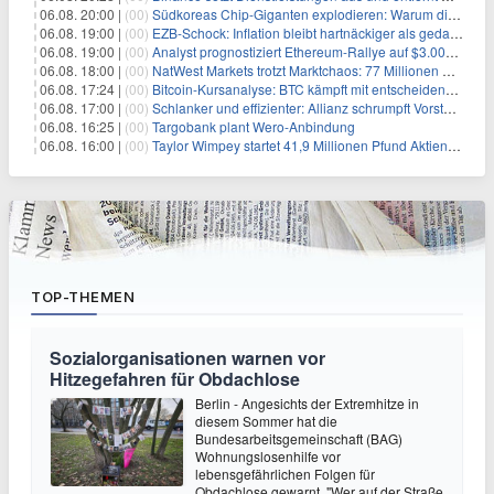
06.08. 20:00 |
(00)
Südkoreas Chip-Giganten explodieren: Warum dieser Rekord-Tag die KI-Branche erschüttert
06.08. 19:00 |
(00)
EZB-Schock: Inflation bleibt hartnäckiger als gedacht – 2027 wird zum kritischen Test
06.08. 19:00 |
(00)
Analyst prognostiziert Ethereum-Rallye auf $3.000 nach entscheidendem On-Chain-Ausbruch
06.08. 18:00 |
(00)
NatWest Markets trotzt Marktchaos: 77 Millionen Pfund Gewinn im ersten Halbjahr
06.08. 17:24 |
(00)
Bitcoin-Kursanalyse: BTC kämpft mit entscheidender $65K-Hürde, während sich ein Liquidationscluster aufbaut
06.08. 17:00 |
(00)
Schlanker und effizienter: Allianz schrumpft Vorstand auf 8 Köpfe – das steckt dahinter
06.08. 16:25 |
(00)
Targobank plant Wero-Anbindung
06.08. 16:00 |
(00)
Taylor Wimpey startet 41,9 Millionen Pfund Aktienrückkauf – was Anleger wissen müssen
TOP-THEMEN
Sozialorganisationen warnen vor
Hitzegefahren für Obdachlose
Berlin - Angesichts der Extremhitze in
diesem Sommer hat die
Bundesarbeitsgemeinschaft (BAG)
Wohnungslosenhilfe vor
lebensgefährlichen Folgen für
Obdachlose gewarnt. "Wer auf der Straße