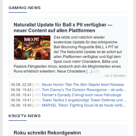
GAMING-NEWS
Naturalist Update für Ball x Pit verfügbar —
neuer Content auf allen Plattformen
Das letzte und natürlich wieder
kostenlose Update für das erfolgreiche
Ball-Bouncing-Roguelite BALL x PIT ist
da! The Naturalist Update ist ab sofort auf
allen Plattformen verfügbar und fügt dem
Spiel noch mehr Charaktere, Bälle und
Passive Fähigkeiten hinzu, wodurch sich die Möglichkeiten eines
Runs erheblich erweitern. Neue Charaktere
[…]
(00)
vor 2 Stunden
06.08. 22:26 |
(00)
Neuer Horror‑Titel The Skin Stapler feiert Release
06.08. 19:42 |
(00)
Tom Clancy’s The Division Resurgence – ab sofort für euch verfügbar
06.08. 19:41 |
(00)
Farmer’s Dynasty 2 bringt euch neue Fahrzeuge
06.08. 19:41 |
(00)
Tower Tactics 2 angekündigt: Tower Defense und Deckbuilding Kombo kehrt zurück
06.08. 19:40 |
(00)
MARVEL Tōkon: Fighting Souls ist ab heute verfügbar
KINO/TV-NEWS
Roku schreibt Rekordgewinn