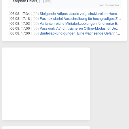
Stephan Ehlers,
[…]
(00)
vor 8 Stunden
06.08. 17:34 |
(00)
Steigende Adipositasrate zeigt strukturellen Handlungsbedarf bei der Ernährung schulpflichtiger Kinder
06.08. 17:18 |
(00)
Pasinex startet Ausschreibung für hochgradiges Zinksulfidkonzentrat mit Germanium- und Silbergehalten und stellt ein Betriebsupdate bereit
06.08. 17:03 |
(00)
Variantenreiche Miniaturkupplungen für diverse Einsatzbereiche
06.08. 17:00 |
(00)
Passwork 7.7 führt sicheren Offline-Modus für Desktop- und Mobile-Apps ein
06.08. 17:00 |
(00)
Bauteilabkündigungen: Eine wachsende Gefahr für industrielle Elektroniksysteme