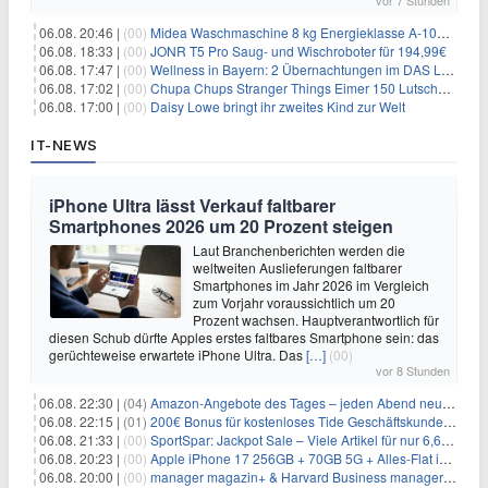
vor 7 Stunden
06.08. 20:46 |
(00)
Midea Waschmaschine 8 kg Energieklasse A-10% 1400 U/Min für 289,97€
06.08. 18:33 |
(00)
JONR T5 Pro Saug- und Wischroboter für 194,99€
06.08. 17:47 |
(00)
Wellness in Bayern: 2 Übernachtungen im DAS LUDWIG Sports Resort inkl. HP + Wellness ab 174€ p.P.
06.08. 17:02 |
(00)
Chupa Chups Stranger Things Eimer 150 Lutscher für 21,95€
06.08. 17:00 |
(00)
Daisy Lowe bringt ihr zweites Kind zur Welt
IT-NEWS
iPhone Ultra lässt Verkauf faltbarer
Smartphones 2026 um 20 Prozent steigen
Laut Branchenberichten werden die
weltweiten Auslieferungen faltbarer
Smartphones im Jahr 2026 im Vergleich
zum Vorjahr voraussichtlich um 20
Prozent wachsen. Hauptverantwortlich für
diesen Schub dürfte Apples erstes faltbares Smartphone sein: das
gerüchteweise erwartete iPhone Ultra. Das
[…]
(00)
vor 8 Stunden
06.08. 22:30 |
(04)
Amazon-Angebote des Tages – jeden Abend neue Deals zum Stöbern
06.08. 22:15 |
(01)
200€ Bonus für kostenloses Tide Geschäftskundenkonto
06.08. 21:33 |
(00)
SportSpar: Jackpot Sale – Viele Artikel für nur 6,66€ – nur 48 Stunden
06.08. 20:23 |
(00)
Apple iPhone 17 256GB + 70GB 5G + Alles-Flat im Vodafone-Netz für 34,99€/Monat – eff. 4,65€/Monat
06.08. 20:00 |
(00)
manager magazin+ & Harvard Business manager+ Digital-Kombi-Abo 1 Monat kostenlos