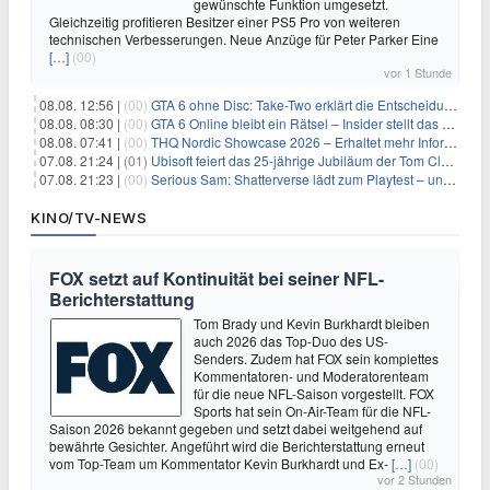
gewünschte Funktion umgesetzt.
Gleichzeitig profitieren Besitzer einer PS5 Pro von weiteren
technischen Verbesserungen. Neue Anzüge für Peter Parker Eine
[…]
(00)
vor 1 Stunde
08.08. 12:56 |
(00)
GTA 6 ohne Disc: Take-Two erklärt die Entscheidung für Download-Codes
08.08. 08:30 |
(00)
GTA 6 Online bleibt ein Rätsel – Insider stellt das neue Gerücht klar
08.08. 07:41 |
(00)
THQ Nordic Showcase 2026 – Erhaltet mehr Informationen
07.08. 21:24 |
(01)
Ubisoft feiert das 25-jährige Jubiläum der Tom Clancy’s Ghost Recon-Reihe
07.08. 21:23 |
(00)
Serious Sam: Shatterverse lädt zum Playtest – und erscheint schon bald!
KINO/TV-NEWS
FOX setzt auf Kontinuität bei seiner NFL-
Berichterstattung
Tom Brady und Kevin Burkhardt bleiben
auch 2026 das Top-Duo des US-
Senders. Zudem hat FOX sein komplettes
Kommentatoren- und Moderatorenteam
für die neue NFL-Saison vorgestellt. FOX
Sports hat sein On-Air-Team für die NFL-
Saison 2026 bekannt gegeben und setzt dabei weitgehend auf
bewährte Gesichter. Angeführt wird die Berichterstattung erneut
vom Top-Team um Kommentator Kevin Burkhardt und Ex-
[…]
(00)
vor 2 Stunden