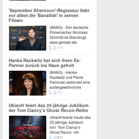
'September Afternoon'-Regisseur liebt
vor allem die 'Banalität' in seinen
Filmen
(BANG) - Der deutsche
Filmemacher Nicolaas
Schmidt ist überzeugt,
dass gerade die
[…]
(00)
Hanka Rackwitz hat sich ihren Ex-
Partner zurück ins Haus geholt
(BANG) - Hanka
Rackwitz und Pierre
Paminski verbindet eine
außergewöhnliche
[…]
(00)
Ubisoft feiert das 25-jährige Jubiläum
der Tom Clancy’s Ghost Recon-Reihe
Ubisoft feierte heute das
25-jährige Jubiläum
von Tom Clancy’s
Ghost Recon mit
[…]
(01)