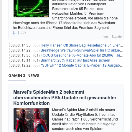
aktuellen Daten von Counterpoint
Research stolze 65 Prozent des
weltweiten Marktes für Premium-
Smartphones erobert. Vor allem die hohe
Nachfrage nach der iPhone 17 Modellreihe trieb das Wachstum
im Berichtszeitraum an. iPhone führt das Premium-Segment
[…]
(00)
vor 1 Stunde
08.08. 14:35 |
(00)
Helly Hansen Off Shore Bag Reisetasche 54 Liter für 29,99€
08.08. 14:22 |
(00)
Breathedge Weltraum-Survival-Spiel für PC aktuell kostenlos bei Steam
08.08. 13:30 |
(01)
FOCUS Gesundheit 6-Monats-Abo für 20,80€ + bis zu 20€ Prämie
08.08. 13:11 |
(01)
Burnhard: 20% Rabatt auf fast Alles sichern
08.08. 12:22 |
(00)
*SUPER* 12 Monate Capital E-Paper (12 Ausgaben) für NUR 7€ (statt 80,04€)
GAMING-NEWS
Marvel’s Spider-Man 2 bekommt
überraschendes PS5-Update mit gewünschter
Komfortfunktion
Marvel’s Spider-Man 2 erhält ein neues
Update für die PlayStation 5. Insomniac
Games hat Patch 1.005 veröffentlicht und
damit nicht nur neue Inhalte hinzugefügt,
sondern auch eine von Spielern