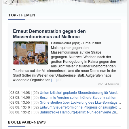
TOP-THEMEN
Erneut Demonstration gegen den
Massentourismus auf Mallorca
Palma/Sóller (dpa) - Erneut sind
Mallorquiner gegen den
Massentourismus auf die Straße
gegangen. Nur zwei Wochen nach der
großen Kundgebung in Palma gegen den
aus Sicht vieler Insulaner überbordenden
Tourismus auf der Mittelmeerinsel, fand die neue Demo nun in der
Stadt Sóller im Westen der Urlauberinsel statt. Aufgerufen hatte
wieder die Organisation
[…]
(00)
vor 34 Minuten
08.08. 14:08 |
(02)
Union kritisiert geplante Steueränderung für Vereine
08.08. 14:06 |
(00)
Bestimmte Vereine sollen höhere Steuern zahlen
08.08. 13:55 |
(00)
Grüne streiten über Lockerung des Lkw-Sonntagsfahrverbots
08.08. 13:46 |
(02)
Entwurf: Steuerreform ohne Progressionsausgleich geplant
08.08. 13:42 |
(00)
Bahnstrecke Hamburg-Berlin: Nur jeder vierte Zug pünktlich
BOULEVARD-NEWS