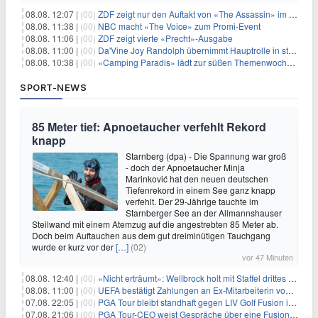
08.08. 12:07 |
(00)
ZDF zeigt nur den Auftakt von «The Assassin» im Fernsehen
08.08. 11:38 |
(00)
NBC macht «The Voice» zum Promi-Event
08.08. 11:06 |
(00)
ZDF zeigt vierte «Precht»-Ausgabe
08.08. 11:00 |
(00)
Da'Vine Joy Randolph übernimmt Hauptrolle in starbesetzter schwarzer Komödie
08.08. 10:38 |
(00)
«Camping Paradis» lädt zur süßen Themenwoche ein
SPORT-NEWS
85 Meter tief: Apnoetaucher verfehlt Rekord
knapp
Starnberg (dpa) - Die Spannung war groß
- doch der Apnoetaucher Minja
Marinković hat den neuen deutschen
Tiefenrekord in einem See ganz knapp
verfehlt. Der 29-Jährige tauchte im
Starnberger See an der Allmannshauser
Steilwand mit einem Atemzug auf die angestrebten 85 Meter ab.
Doch beim Auftauchen aus dem gut dreiminütigen Tauchgang
wurde er kurz vor der
[…]
(02)
vor 47 Minuten
08.08. 12:40 |
(00)
«Nicht erträumt»: Wellbrock holt mit Staffel drittes EM-Gold
08.08. 11:00 |
(00)
UEFA bestätigt Zahlungen an Ex-Mitarbeiterin von Infantino
07.08. 22:05 |
(00)
PGA Tour bleibt standhaft gegen LIV Golf Fusion in einem sich wandelnden Sportumfeld
07.08. 21:06 |
(00)
PGA Tour-CEO weist Gespräche über eine Fusion mit LIV Golf zurück und bekräftigt die Wettbewerbslandschaft