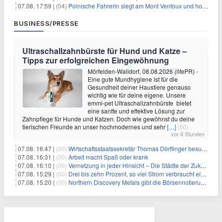
07.08. 17:59 |
(04)
Polnische Fahrerin siegt am Mont Ventoux und holt Tour-Gelb
BUSINESS/PRESSE
Ultraschallzahnbürste für Hund und Katze –
Tipps zur erfolgreichen Eingewöhnung
Mörfelden-Walldorf, 08.08.2026 (lifePR) -
Eine gute Mundhygiene ist für die
Gesundheit deiner Haustiere genauso
wichtig wie für deine eigene. Unsere
emmi-pet Ultraschallzahnbürste bietet
eine sanfte und effektive Lösung zur
Zahnpflege für Hunde und Katzen. Doch wie gewöhnst du deine
tierischen Freunde an unser hochmodernes und sehr
[…]
(00)
vor 6 Stunden
07.08. 16:47 |
(00)
Wirtschaftsstaatssekretär Thomas Dörflinger besucht Handwerksbetrieb im Kammerbezirk Freiburg
07.08. 16:31 |
(00)
Arbeit macht Spaß oder krank
07.08. 16:10 |
(00)
Vernetzung in jeder Hinsicht – Die Städte der Zukunft sind grün-blau
07.08. 15:29 |
(00)
Drei bis zehn Prozent, so viel Strom verbraucht ein Aufzug im Gebäude
07.08. 15:20 |
(00)
Northern Discovery Metals gibt die Börsennotierung an der Frankfurter Wertpapierbörse bekannt