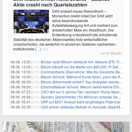
Aktie crasht nach Quartalszahlen
DAX erobert neues Rekordhoch –
Momentum bleibt intakt Der DAX setzt
seine beeindruckende
Aufwärtsbewegung fort und markiert zum
wiederholten Male ein Allzeithoch. Die
Entwicklung unterstreicht die anhaltende
Stabilität des deutschen Aktienmarktes trotz wirtschaftlicher
Unsicherheiten, die weiterhin in einzelnen Sektoren nachwirken.
Institutionelle
[…]
(00)
vor 57 Minuten
08.08. 13:55 |
(00)
Bhutan setzt Bitcoin-Verkäufe fort: Aktuelle BTC-Transaktionen
08.08. 12:09 |
(00)
Bitcoin kämpft um die Marke von $65.000, Pi Network gewinnt an Unterstützung
08.08. 12:00 |
(00)
Commerzbank-Übernahme: Wie die Deutsche Bank im Schatten zum großen Gewinner wird
08.08. 10:00 |
(00)
Bitcoin-Schock: Während Kurse fallen, plant die Regierung die Steuer-Bombe
08.08. 09:29 |
(00)
Bitcoin-Bärenmarkt vorbei? Top-Analysten werden optimistisch, aber die Geschichte sagt etwas anderes
08.08. 09:00 |
(00)
Erbschaftsteuer-Schock: Warum selbst kleine Erbschaften den Fiskus Millionen kosten
08.08. 07:23 |
(00)
CRO fällt auf 3-Jahres-Tief, nachdem Trump Media zwei große Crypto.com-Deals storniert
08.08. 06:56 |
(00)
Spindex überschreitet 150 Millionen erfasste Gaming-Ereignisse in Echtzeit-Datenpipeline
08.08. 05:41 |
(00)
XRP auf $50? Analyst sieht langfristiges Potenzial
08.08. 02:35 |
(00)
USA setzen teilweise Betrieb im Avocado-Staat Michoacán in Mexiko wieder in Gang