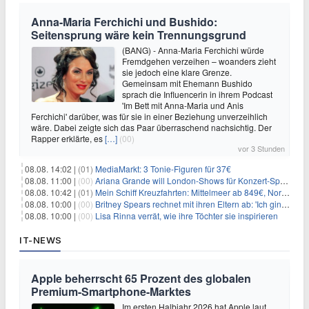
Anna-Maria Ferchichi und Bushido:
Seitensprung wäre kein Trennungsgrund
(BANG) - Anna-Maria Ferchichi würde
Fremdgehen verzeihen – woanders zieht
sie jedoch eine klare Grenze.
Gemeinsam mit Ehemann Bushido
sprach die Influencerin in ihrem Podcast
'Im Bett mit Anna-Maria und Anis
Ferchichi' darüber, was für sie in einer Beziehung unverzeihlich
wäre. Dabei zeigte sich das Paar überraschend nachsichtig. Der
Rapper erklärte, es
[…]
(00)
vor 3 Stunden
08.08. 14:02 |
(01)
MediaMarkt: 3 Tonie-Figuren für 37€
08.08. 11:00 |
(00)
Ariana Grande will London-Shows für Konzert-Special filmen
08.08. 10:42 |
(01)
Mein Schiff Kreuzfahrten: Mittelmeer ab 849€, Norwegen ab 999€ p.P.
08.08. 10:00 |
(00)
Britney Spears rechnet mit ihren Eltern ab: 'Ich ging zwei Monate lang auf die Knie und weinte'
08.08. 10:00 |
(00)
Lisa Rinna verrät, wie ihre Töchter sie inspirieren
IT-NEWS
Apple beherrscht 65 Prozent des globalen
Premium-Smartphone-Marktes
Im ersten Halbjahr 2026 hat Apple laut