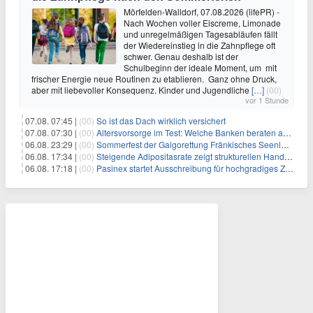
Mörfelden-Walldorf, 07.08.2026 (lifePR) -
Nach Wochen voller Eiscreme, Limonade
und unregelmäßigen Tagesabläufen fällt
der Wiedereinstieg in die Zahnpflege oft
schwer. Genau deshalb ist der
Schulbeginn der ideale Moment, um mit
frischer Energie neue Routinen zu etablieren. Ganz ohne Druck,
aber mit liebevoller Konsequenz. Kinder und Jugendliche
[…]
(00)
vor 1 Stunde
07.08. 07:45 |
(00)
So ist das Dach wirklich versichert
07.08. 07:30 |
(00)
Altersvorsorge im Test: Welche Banken beraten am besten?
06.08. 23:29 |
(00)
Sommerfest der Galgorettung Fränkisches Seenland und Hundespieltag
06.08. 17:34 |
(00)
Steigende Adipositasrate zeigt strukturellen Handlungsbedarf bei der Ernährung schulpflichtiger Kinder
06.08. 17:18 |
(00)
Pasinex startet Ausschreibung für hochgradiges Zinksulfidkonzentrat mit Germanium- und Silbergehalten und stellt ein Betriebsupdate bereit