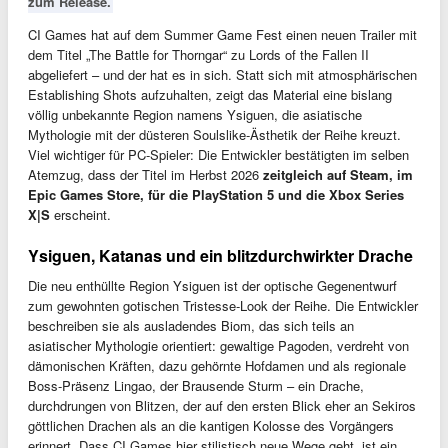
zum Release.
CI Games hat auf dem Summer Game Fest einen neuen Trailer mit
dem Titel „The Battle for Thorngar“ zu Lords of the Fallen II
abgeliefert – und der hat es in sich. Statt sich mit atmosphärischen
Establishing Shots aufzuhalten, zeigt das Material eine bislang
völlig unbekannte Region namens Ysiguen, die asiatische
Mythologie mit der düsteren Soulslike-Ästhetik der Reihe kreuzt.
Viel wichtiger für PC-Spieler: Die Entwickler bestätigten im selben
Atemzug, dass der Titel im Herbst 2026
zeitgleich auf Steam, im
Epic Games Store, für die PlayStation 5 und die Xbox Series
X|S
erscheint.
Ysiguen, Katanas und ein blitzdurchwirkter Drache
Die neu enthüllte Region Ysiguen ist der optische Gegenentwurf
zum gewohnten gotischen Tristesse-Look der Reihe. Die Entwickler
beschreiben sie als ausladendes Biom, das sich teils an
asiatischer Mythologie orientiert: gewaltige Pagoden, verdreht von
dämonischen Kräften, dazu gehörnte Hofdamen und als regionale
Boss-Präsenz Lingao, der Brausende Sturm – ein Drache,
durchdrungen von Blitzen, der auf den ersten Blick eher an Sekiros
göttlichen Drachen als an die kantigen Kolosse des Vorgängers
erinnert. Dass CI Games hier stilistisch neue Wege geht, ist ein