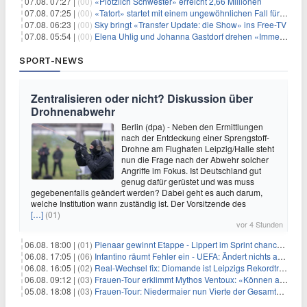
07.08. 07:27 |
(00)
«Plötzlich Schwester» erreicht 2,66 Millionen
07.08. 07:25 |
(00)
«Tatort» startet mit einem ungewöhnlichen Fall für Charlotte Lindholm
07.08. 06:23 |
(00)
Sky bringt «Transfer Update: die Show» ins Free-TV
07.08. 05:54 |
(00)
Elena Uhlig und Johanna Gastdorf drehen «Immer fehlt was»
SPORT-NEWS
Zentralisieren oder nicht? Diskussion über
Drohnenabwehr
Berlin (dpa) - Neben den Ermittlungen
nach der Entdeckung einer Sprengstoff-
Drohne am Flughafen Leipzig/Halle steht
nun die Frage nach der Abwehr solcher
Angriffe im Fokus. Ist Deutschland gut
genug dafür gerüstet und was muss
gegebenenfalls geändert werden? Dabei geht es auch darum,
welche Institution wann zuständig ist. Der Vorsitzende des
[…]
(01)
vor 4 Stunden
06.08. 18:00 |
(01)
Pienaar gewinnt Etappe - Lippert im Sprint chancenlos
06.08. 17:05 |
(06)
Infantino räumt Fehler ein - UEFA: Ändert nichts an Boykott
06.08. 16:05 |
(02)
Real-Wechsel fix: Diomande ist Leipzigs Rekordtransfer
06.08. 09:12 |
(03)
Frauen-Tour erklimmt Mythos Ventoux: «Können alles schaffen»
05.08. 18:08 |
(03)
Frauen-Tour: Niedermaier nun Vierte der Gesamtwertung