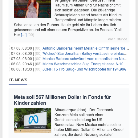
Raum zum Atmen und für Nachsicht mit
sich selbst" gegeben. Die 28-jährige
Schauspielerin stand bereits als Kind im
Rampenlicht und kämpfte lange mit den
Schattenseiten des Ruhms. Heute geht sie ihr Leben deutlich
gelassener und mit einer neuen Perspektive an. Im Podcast 'Call
Her
[…]
(00)
vor 1 Stunde
07.08. 08:00 |
(00)
Antonio Banderas nennt Melanie Griffith seine 'beste Freundin'
07.08. 08:00 |
(00)
'Wicked'-Star Jonathan Bailey verrät seine einfache Hautpflegeroutine
07.08. 08:00 |
(00)
Monica Barbaro schwärmt vom romantischen New York
06.08. 20:46 |
(03)
Midea Waschmaschine 8 kg Energieklasse A-10% 1400 U/Min für 289,97€
06.08. 18:33 |
(00)
JONR T5 Pro Saug- und Wischroboter für 194,99€
IT-NEWS
Meta soll 567 Millionen Dollar in Fonds für
Kinder zahlen
Albuquerque (dpa) - Der Facebook-
Konzern Meta soll nach einer
Gerichtsentscheidung im US-
Bundesstaat New Mexico mehr als eine
halbe Milliarde Dollar für Hilfen an Kinder
zahlen, die durch Nutzung sozialer