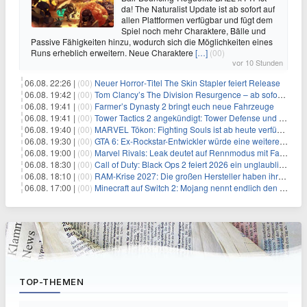
da! The Naturalist Update ist ab sofort auf
allen Plattformen verfügbar und fügt dem
Spiel noch mehr Charaktere, Bälle und
Passive Fähigkeiten hinzu, wodurch sich die Möglichkeiten eines
Runs erheblich erweitern. Neue Charaktere
[…]
(00)
vor 10 Stunden
06.08. 22:26 |
(00)
Neuer Horror‑Titel The Skin Stapler feiert Release
06.08. 19:42 |
(00)
Tom Clancy’s The Division Resurgence – ab sofort für euch verfügbar
06.08. 19:41 |
(00)
Farmer’s Dynasty 2 bringt euch neue Fahrzeuge
06.08. 19:41 |
(00)
Tower Tactics 2 angekündigt: Tower Defense und Deckbuilding Kombo kehrt zurück
06.08. 19:40 |
(00)
MARVEL Tōkon: Fighting Souls ist ab heute verfügbar
06.08. 19:30 |
(00)
GTA 6: Ex-Rockstar-Entwickler würde eine weitere Verschiebung nicht überraschen
06.08. 19:00 |
(00)
Marvel Rivals: Leak deutet auf Rennmodus mit Fahrzeugen hin
06.08. 18:30 |
(00)
Call of Duty: Black Ops 2 feiert 2026 ein unglaubliches Comeback
06.08. 18:10 |
(00)
RAM-Krise 2027: Die großen Hersteller haben ihre Produktion offenbar schon verkauft
06.08. 17:00 |
(00)
Minecraft auf Switch 2: Mojang nennt endlich den Releasetermin
TOP-THEMEN