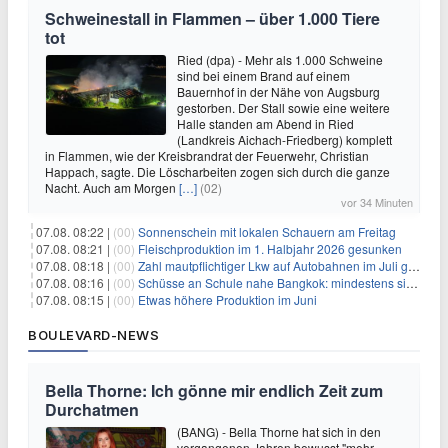
Schweinestall in Flammen – über 1.000 Tiere
tot
Ried (dpa) - Mehr als 1.000 Schweine
sind bei einem Brand auf einem
Bauernhof in der Nähe von Augsburg
gestorben. Der Stall sowie eine weitere
Halle standen am Abend in Ried
(Landkreis Aichach-Friedberg) komplett
in Flammen, wie der Kreisbrandrat der Feuerwehr, Christian
Happach, sagte. Die Löscharbeiten zogen sich durch die ganze
Nacht. Auch am Morgen
[…]
(02)
vor 34 Minuten
07.08. 08:22 |
(00)
Sonnenschein mit lokalen Schauern am Freitag
07.08. 08:21 |
(00)
Fleischproduktion im 1. Halbjahr 2026 gesunken
07.08. 08:18 |
(00)
Zahl mautpflichtiger Lkw auf Autobahnen im Juli gestiegen
07.08. 08:16 |
(00)
Schüsse an Schule nahe Bangkok: mindestens sieben Tote
07.08. 08:15 |
(00)
Etwas höhere Produktion im Juni
BOULEVARD-NEWS
Bella Thorne: Ich gönne mir endlich Zeit zum
Durchatmen
(BANG) - Bella Thorne hat sich in den
vergangenen Jahren bewusst "mehr