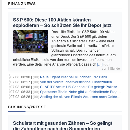
FINANZNEWS
S&P 500: Diese 100 Aktien könnten
explodieren – So schützen Sie Ihr Depot jetzt
Das stille Risiko im S&P 500: 100 Aktien
unter Druck Der S&P 500 gilt vielen
Anlegern als sicherer Hafen – eine breit
gestreute Wette auf die weltweit stärkste
Volkswirtschaft. Doch unter der
glänzenden Oberfläche des Index lauern
erhebliche Risiken, die von den meisten Investoren übersehen
werden. Eine detaillierte Analyse offenbart, dass sich
[…]
(00)
vor 1 Stunde
07.08. 08:30 |
(00)
Neue Eigentümer bei Münchner FNZ Bank
07.08. 08:17 |
(00)
Von der Verbraucher-Vorsicht bei Finanzdaten
07.08. 08:06 |
(00)
CLARITY Act im US-Senat auf Eis gelegt: Politische Differenzen verzögern Krypto-Gesetzgebung bis September
07.08. 06:33 |
(00)
Sparkasse Rhein-Nahe gibt zurückhaltende Prognose
07.08. 06:28 |
(00)
Anstieg der aktiven Bitcoin-Adressen nach Coldcard-Panik
BUSINESS/PRESSE
Schulstart mit gesunden Zähnen – So gelingt
die Zahnpflege nach den Sommerferien