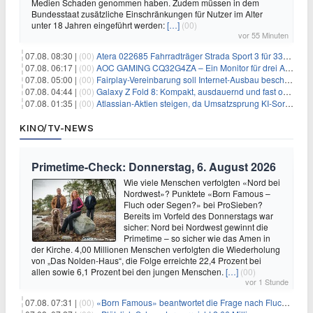
Medien Schaden genommen haben. Zudem müssen in dem
Bundesstaat zusätzliche Einschränkungen für Nutzer im Alter
unter 18 Jahren eingeführt werden:
[…]
(00)
vor 55 Minuten
07.08. 08:30 |
(00)
Atera 022685 Fahrradträger Strada Sport 3 für 337,48€
07.08. 06:17 |
(00)
AOC GAMING CQ32G4ZA – Ein Monitor für drei Arten von Spielen
07.08. 05:00 |
(00)
Fairplay-Vereinbarung soll Internet-Ausbau beschleunigen
07.08. 04:44 |
(00)
Galaxy Z Fold 8: Kompakt, ausdauernd und fast ohne Falte
07.08. 01:35 |
(00)
Atlassian-Aktien steigen, da Umsatzsprung KI-Sorgen dämpft
KINO/TV-NEWS
Primetime-Check: Donnerstag, 6. August 2026
Wie viele Menschen verfolgten «Nord bei
Nordwest»? Punktete «Born Famous –
Fluch oder Segen?» bei ProSieben?
Bereits im Vorfeld des Donnerstags war
sicher: Nord bei Nordwest gewinnt die
Primetime – so sicher wie das Amen in
der Kirche. 4,00 Millionen Menschen verfolgten die Wiederholung
von „Das Nolden-Haus“, die Folge erreichte 22,4 Prozent bei
allen sowie 6,1 Prozent bei den jungen Menschen.
[…]
(00)
vor 1 Stunde
07.08. 07:31 |
(00)
«Born Famous» beantwortet die Frage nach Fluch oder Segen