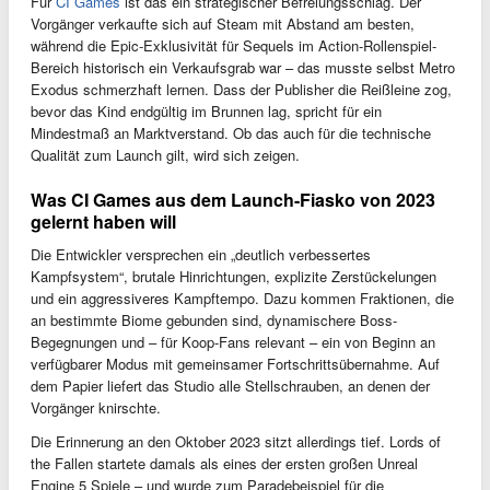
Für
CI Games
ist das ein strategischer Befreiungsschlag. Der
Vorgänger verkaufte sich auf Steam mit Abstand am besten,
während die Epic-Exklusivität für Sequels im Action-Rollenspiel-
Bereich historisch ein Verkaufsgrab war – das musste selbst Metro
Exodus schmerzhaft lernen. Dass der Publisher die Reißleine zog,
bevor das Kind endgültig im Brunnen lag, spricht für ein
Mindestmaß an Marktverstand. Ob das auch für die technische
Qualität zum Launch gilt, wird sich zeigen.
Was CI Games aus dem Launch-Fiasko von 2023
gelernt haben will
Die Entwickler versprechen ein „deutlich verbessertes
Kampfsystem“, brutale Hinrichtungen, explizite Zerstückelungen
und ein aggressiveres Kampftempo. Dazu kommen Fraktionen, die
an bestimmte Biome gebunden sind, dynamischere Boss-
Begegnungen und – für Koop-Fans relevant – ein von Beginn an
verfügbarer Modus mit gemeinsamer Fortschrittsübernahme. Auf
dem Papier liefert das Studio alle Stellschrauben, an denen der
Vorgänger knirschte.
Die Erinnerung an den Oktober 2023 sitzt allerdings tief. Lords of
the Fallen startete damals als eines der ersten großen Unreal
Engine 5 Spiele – und wurde zum Paradebeispiel für die