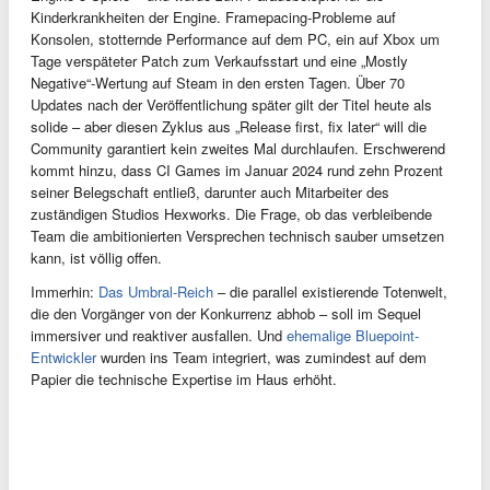
Kinderkrankheiten der Engine. Framepacing-Probleme auf
Konsolen, stotternde Performance auf dem PC, ein auf Xbox um
Tage verspäteter Patch zum Verkaufsstart und eine „Mostly
Negative“-Wertung auf Steam in den ersten Tagen. Über 70
Updates nach der Veröffentlichung später gilt der Titel heute als
solide – aber diesen Zyklus aus „Release first, fix later“ will die
Community garantiert kein zweites Mal durchlaufen. Erschwerend
kommt hinzu, dass CI Games im Januar 2024 rund zehn Prozent
seiner Belegschaft entließ, darunter auch Mitarbeiter des
zuständigen Studios Hexworks. Die Frage, ob das verbleibende
Team die ambitionierten Versprechen technisch sauber umsetzen
kann, ist völlig offen.
Immerhin:
Das Umbral-Reich
– die parallel existierende Totenwelt,
die den Vorgänger von der Konkurrenz abhob – soll im Sequel
immersiver und reaktiver ausfallen. Und
ehemalige Bluepoint-
Entwickler
wurden ins Team integriert, was zumindest auf dem
Papier die technische Expertise im Haus erhöht.