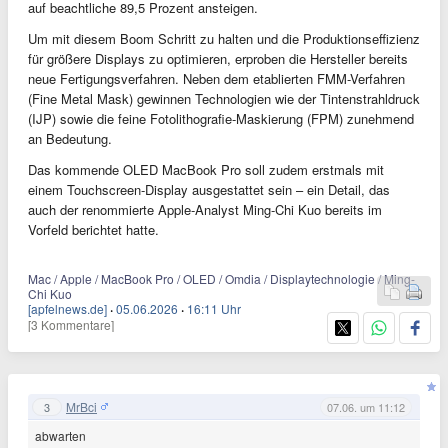
auf beachtliche 89,5 Prozent ansteigen.
Um mit diesem Boom Schritt zu halten und die Produktionseffizienz
für größere Displays zu optimieren, erproben die Hersteller bereits
neue Fertigungsverfahren. Neben dem etablierten FMM-Verfahren
(Fine Metal Mask) gewinnen Technologien wie der Tintenstrahldruck
(IJP) sowie die feine Fotolithografie-Maskierung (FPM) zunehmend
an Bedeutung.
Das kommende OLED MacBook Pro soll zudem erstmals mit
einem Touchscreen-Display ausgestattet sein – ein Detail, das
auch der renommierte Apple-Analyst Ming-Chi Kuo bereits im
Vorfeld berichtet hatte.
Mac / Apple / MacBook Pro / OLED / Omdia / Displaytechnologie / Ming-
Chi Kuo
[apfelnews.de]
·
05.06.2026
·
16:11 Uhr
[3 Kommentare]
MrBci
3
07.06. um 11:12
abwarten