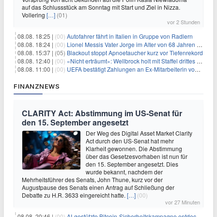
auf das Schlussstück am Sonntag mit Start und Ziel in Nizza.
Vollering
[…]
(01)
vor 2 Stunden
08.08. 18:25 |
(00)
Autofahrer fährt in Italien in Gruppe von Radlern
08.08. 18:24 |
(00)
Lionel Messis Vater Jorge im Alter von 68 Jahren gestorben
08.08. 15:37 |
(05)
Blackout stoppt Apnoetaucher kurz vor Tiefenrekord
08.08. 12:40 |
(00)
«Nicht erträumt»: Wellbrock holt mit Staffel drittes EM-Gold
08.08. 11:00 |
(00)
UEFA bestätigt Zahlungen an Ex-Mitarbeiterin von Infantino
FINANZNEWS
CLARITY Act: Abstimmung im US-Senat für
den 15. September angesetzt
Der Weg des Digital Asset Market Clarity
Act durch den US-Senat hat mehr
Klarheit gewonnen. Die Abstimmung
über das Gesetzesvorhaben ist nun für
den 15. September angesetzt. Dies
wurde bekannt, nachdem der
Mehrheitsführer des Senats, John Thune, kurz vor der
Augustpause des Senats einen Antrag auf Schließung der
Debatte zu H.R. 3633 eingereicht hatte.
[…]
(00)
vor 27 Minuten
08.08. 20:46 |
(00)
AI-gestützte Bitcoin-Sicherheitskampagne entdeckt fast 5.000 Softwareprobleme in 390 Projekten