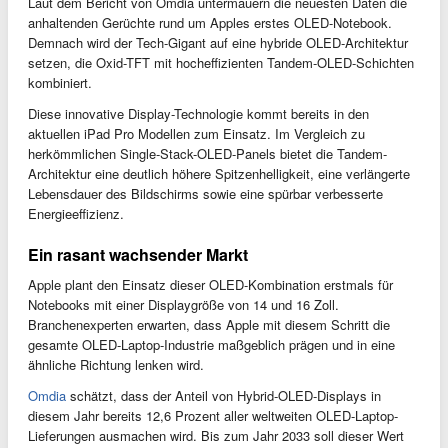
Laut dem Bericht von Omdia untermauern die neuesten Daten die
anhaltenden Gerüchte rund um Apples erstes OLED-Notebook.
Demnach wird der Tech-Gigant auf eine hybride OLED-Architektur
setzen, die Oxid-TFT mit hocheffizienten Tandem-OLED-Schichten
kombiniert.
Diese innovative Display-Technologie kommt bereits in den
aktuellen iPad Pro Modellen zum Einsatz. Im Vergleich zu
herkömmlichen Single-Stack-OLED-Panels bietet die Tandem-
Architektur eine deutlich höhere Spitzenhelligkeit, eine verlängerte
Lebensdauer des Bildschirms sowie eine spürbar verbesserte
Energieeffizienz.
Ein rasant wachsender Markt
Apple plant den Einsatz dieser OLED-Kombination erstmals für
Notebooks mit einer Displaygröße von 14 und 16 Zoll.
Branchenexperten erwarten, dass Apple mit diesem Schritt die
gesamte OLED-Laptop-Industrie maßgeblich prägen und in eine
ähnliche Richtung lenken wird.
Omdia
schätzt, dass der Anteil von Hybrid-OLED-Displays in
diesem Jahr bereits 12,6 Prozent aller weltweiten OLED-Laptop-
Lieferungen ausmachen wird. Bis zum Jahr 2033 soll dieser Wert