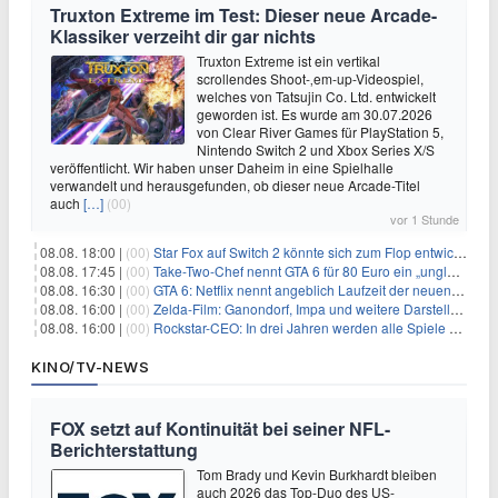
Truxton Extreme im Test: Dieser neue Arcade-
Klassiker verzeiht dir gar nichts
Truxton Extreme ist ein vertikal
scrollendes Shoot-‚em-up-Videospiel,
welches von Tatsujin Co. Ltd. entwickelt
geworden ist. Es wurde am 30.07.2026
von Clear River Games für PlayStation 5,
Nintendo Switch 2 und Xbox Series X/S
veröffentlicht. Wir haben unser Daheim in eine Spielhalle
verwandelt und herausgefunden, ob dieser neue Arcade-Titel
auch
[…]
(00)
vor 1 Stunde
08.08. 18:00 |
(00)
Star Fox auf Switch 2 könnte sich zum Flop entwickeln
08.08. 17:45 |
(00)
Take-Two-Chef nennt GTA 6 für 80 Euro ein „unglaubliches Schnäppchen“
08.08. 16:30 |
(00)
GTA 6: Netflix nennt angeblich Laufzeit der neuen Gameplay-Präsentation
08.08. 16:00 |
(00)
Zelda-Film: Ganondorf, Impa und weitere Darsteller sollen feststehen
08.08. 16:00 |
(00)
Rockstar-CEO: In drei Jahren werden alle Spiele gestreamt
KINO/TV-NEWS
FOX setzt auf Kontinuität bei seiner NFL-
Berichterstattung
Tom Brady und Kevin Burkhardt bleiben
auch 2026 das Top-Duo des US-