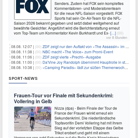
Senders. Zudem hat FOX sein komplettes
Kommentatoren- und Moderatorenteam
für die neue NFL-Saison vorgestellt. FOX
Sports hat sein On-Air-Team für die NFL-
Saison 2026 bekannt gegeben und setzt dabei weitgehend auf
bewährte Gesichter. Angeführt wird die Berichterstattung erneut
vom Top-Team um Kommentator Kevin Burkhardt und Ex-
[…]
(00)
vor 8 Stunden
08.08. 12:07 |
(00)
ZDF zeigt nur den Auftakt von «The Assassin» im Fernsehen
08.08. 11:38 |
(00)
NBC macht «The Voice» zum Promi-Event
08.08. 11:06 |
(00)
ZDF zeigt vierte «Precht»-Ausgabe
08.08. 11:00 |
(00)
Da'Vine Joy Randolph übernimmt Hauptrolle in starbesetzter schwarzer Komödie
08.08. 10:38 |
(00)
«Camping Paradis» lädt zur süßen Themenwoche ein
SPORT-NEWS
Frauen-Tour vor Finale mit Sekundenkrimi:
Vollering in Gelb
Nizza (dpa) - Beim Finale der Tour de
France der Frauen winkt erneut ein
Sekundenkrimi. Die niederländische
Topfavoritin Demi Vollering hat mit ihrem
Sieg auf der vorletzten Etappe das Gelbe
Trikot erobert und geht mit einem
Vorsprung von acht Sekunden auf die Polin Kasia Niewiadoma