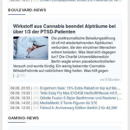
BOULEVARD-NEWS
Wirkstoff aus Cannabis beendet Alpträume bei
über 1/3 der PTSD-Patienten
Die posttraumatische Belastungsstörung
ist oft mit wiederkehrenden Alpträumen
verbunden, die den einzelnen Menschen
extrem belasten. Was lässt sich dagegen
tun? Die Charité Universitätsmedizin
Berlin wagte einen placebokontrollierten
Versuch und wurde fündig: Ein wenig bekannter Cannabis-
Wirkstoff könnte auf natürlichem Weg helfen. Was hilft gegen
[…]
(00)
vor 5 Stunden
08.08. 20:55 |
(00)
Engelhorn Sale: 15% Extra-Rabatt on top auf Mode- und Sport-Artikel
08.08. 19:33 |
(00)
Tefal Easy Fry Max EY2458 Heißluftfritteuse mit 5 Litern für 64,99€
08.08. 18:33 |
(00)
Gillette Fusion 5 Styler Barttrimmer und Rasierer (All in One) für 16€
08.08. 14:02 |
(02)
MediaMarkt: 3 Tonie-Figuren für 37€
08.08. 12:30 |
(00)
Fallout 4: Anniversary Edition Switch 2 für 42,39€
GAMING-NEWS