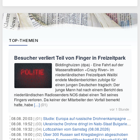
TOP-THEMEN
Besucher verliert Teil von Finger in Freizeitpark
Biddinghuizen (dpa) - Eine Fahrt auf der
Wasserattraktion «Crazy River» im
niederländischen Freizeitpark Walibi
endete Medienberichten zufolge für
einen jungen Deutschen tragisch: Der
junge Mann hat nach einem Bericht des
niederländischen Radiosenders NOS dabei einen Teil seines
Fingers verloren. Da keiner der Mitarbeiter den Vorfall bemerkt
hatte, habe
[…]
(01)
vor 1 Stunde
08.08. 20:03 |
(01)
Studie: Europa auf russische Drohnenkampagne unzureichend vorbereitet
08.08. 19:52 |
(03)
Ukrainische Drohne dringt im Nato-Staat Bulgarien ein
08.08. 19:32 |
(04)
Lottozahlen vom Samstag (08.08.2026)
08.08. 19:00 |
(02)
Über 300 Russen seit Kriegsbeginn abgeschoben
08.08. 18:51 |
(00)
Linken-Europapolitiker fordert EU-Haushalt für Wirtschaftsumbau