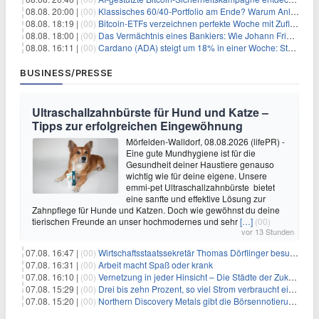
08.08. 20:00 |
(00)
Klassisches 60/40-Portfolio am Ende? Warum Anleger jetzt radikal umdenken müssen
08.08. 18:19 |
(00)
Bitcoin-ETFs verzeichnen perfekte Woche mit Zuflüssen auf 3-Monats-Hoch
08.08. 18:00 |
(00)
Das Vermächtnis eines Bankiers: Wie Johann Friedrich Städel sein Imperium unsterblich machte
08.08. 16:11 |
(00)
Cardano (ADA) steigt um 18% in einer Woche: Steht ein Kurs von $0,30 bevor?
BUSINESS/PRESSE
Ultraschallzahnbürste für Hund und Katze –
Tipps zur erfolgreichen Eingewöhnung
Mörfelden-Walldorf, 08.08.2026 (lifePR) -
Eine gute Mundhygiene ist für die
Gesundheit deiner Haustiere genauso
wichtig wie für deine eigene. Unsere
emmi-pet Ultraschallzahnbürste bietet
eine sanfte und effektive Lösung zur
Zahnpflege für Hunde und Katzen. Doch wie gewöhnst du deine
tierischen Freunde an unser hochmodernes und sehr
[…]
(00)
vor 13 Stunden
07.08. 16:47 |
(00)
Wirtschaftsstaatssekretär Thomas Dörflinger besucht Handwerksbetrieb im Kammerbezirk Freiburg
07.08. 16:31 |
(00)
Arbeit macht Spaß oder krank
07.08. 16:10 |
(00)
Vernetzung in jeder Hinsicht – Die Städte der Zukunft sind grün-blau
07.08. 15:29 |
(00)
Drei bis zehn Prozent, so viel Strom verbraucht ein Aufzug im Gebäude
07.08. 15:20 |
(00)
Northern Discovery Metals gibt die Börsennotierung an der Frankfurter Wertpapierbörse bekannt