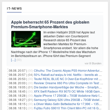
IT-NEWS
Apple beherrscht 65 Prozent des globalen
Premium-Smartphone-Marktes
Im ersten Halbjahr 2026 hat Apple laut
aktuellen Daten von Counterpoint
Research stolze 65 Prozent des
weltweiten Marktes für Premium-
Smartphones erobert. Vor allem die hohe
Nachfrage nach der iPhone 17 Modellreihe trieb das Wachstum
im Berichtszeitraum an. iPhone führt das Premium-Segment
[…]
(00)
vor 8 Stunden
08.08. 20:57 |
(00)
Cthulhu: The Cosmic Abyss PS5-Horror-Adventure für 27,99€
08.08. 20:57 |
(04)
50% Rabatt auf waipu.tv inkl. Netflix – bereits ab 9€/Monat (statt 17,99€)
08.08. 20:53 |
(00)
Teufel REAL BLUE NC 3 Over-Ear-Kopfhörer mit ANC für 149,99€
08.08. 20:03 |
(00)
Review: Dreame X60 Pro Ultra Complete im Test: 42.000 Pa, 100 °C Moppwäsche & erstaunlich viel Technik in nur 8,9 cm Höhe
08.08. 19:05 |
(01)
Die besten Handyverträge der Woche – Smartphone-Tarife & SIM-Only im Überblick
08.08. 18:45 |
(00)
XFX Swift Radeon RX 9070 OC White 16GB Gaming-Grafikkarte für 579€
08.08. 18:28 |
(00)
Apple iPhone 17 256GB + 70GB Vodafone-Netz für 34,99€/Monat (effektiv 6,41€/Monat)
08.08. 18:27 |
(01)
Samsung Galaxy S26 Ultra 256GB + 70GB Vodafone-Netz für 34,99€/Monat (effektiv 4,74€/Monat)
08.08. 18:15 |
(00)
s.Oliver Mako-Satin Bettwäsche für 17,99€ – 135×200 cm, OEKO-TEX
08.08. 18:13 |
(00)
Fujitsu Futro S9010 Thin Client Mini-PC mit 16 GB RAM für 100€