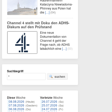
Radrennfahrerin
Katarzyna Niewiadoma-
Phinney aus Polen hat
die
[…]
(04)
Channel 4 stellt mit Doku den ADHS-
Diskurs auf den Prüfstand
Eine neue
Dokumentation von
Channel 4 geht der
Frage nach, ob ADHS
tatsächlich eine
[…]
(00)
Suchbegriff
suchen
Diese
Woche
Vorletzte
Woche
08.08.2026
26.07.2026
(Heute)
(So)
07.08.2026
25.07.2026
(Gestern)
(Sa)
06.08.2026
24.07.2026
(Do)
(Fr)