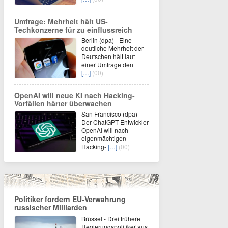
Umfrage: Mehrheit hält US-
Techkonzerne für zu einflussreich
Berlin (dpa) - Eine
deutliche Mehrheit der
Deutschen hält laut
einer Umfrage den
[…]
(00)
OpenAI will neue KI nach Hacking-
Vorfällen härter überwachen
San Francisco (dpa) -
Der ChatGPT-Entwickler
OpenAI will nach
eigenmächtigen
Hacking-
[…]
(00)
Politiker fordern EU-Verwahrung
russischer Milliarden
Brüssel - Drei frühere
Regierungspolitiker aus