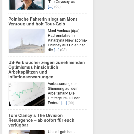
'The Odyssey' auf
[…]
(00)
Polnische Fahrerin siegt am Mont
Ventoux und holt Tour-Gelb
Mont Ventoux (dpa) -
Radrennfahrerin
Katarzyna Niewiadoma-
Phinney aus Polen hat
die
[…]
(03)
US-Verbraucher zeigen zunehmenden
Optimismus hinsichtlich
Arbeitsplätzen und
Inflationserwartungen
Verbesserung der
Stimmung auf dem
Arbeitsmarkt Die
Umfrage im Juli der
Federal
[…]
(00)
Tom Clancy’s The Division
Resurgence – ab sofort für euch
verfügbar
Ubisoft gab heute