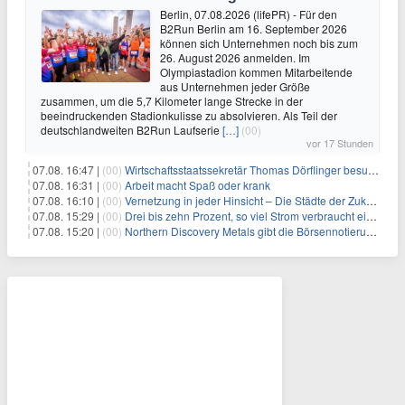
Berlin, 07.08.2026 (lifePR) - Für den
B2Run Berlin am 16. September 2026
können sich Unternehmen noch bis zum
26. August 2026 anmelden. Im
Olympiastadion kommen Mitarbeitende
aus Unternehmen jeder Größe
zusammen, um die 5,7 Kilometer lange Strecke in der
beeindruckenden Stadionkulisse zu absolvieren. Als Teil der
deutschlandweiten B2Run Laufserie
[…]
(00)
vor 17 Stunden
07.08. 16:47 |
(00)
Wirtschaftsstaatssekretär Thomas Dörflinger besucht Handwerksbetrieb im Kammerbezirk Freiburg
07.08. 16:31 |
(00)
Arbeit macht Spaß oder krank
07.08. 16:10 |
(00)
Vernetzung in jeder Hinsicht – Die Städte der Zukunft sind grün-blau
07.08. 15:29 |
(00)
Drei bis zehn Prozent, so viel Strom verbraucht ein Aufzug im Gebäude
07.08. 15:20 |
(00)
Northern Discovery Metals gibt die Börsennotierung an der Frankfurter Wertpapierbörse bekannt