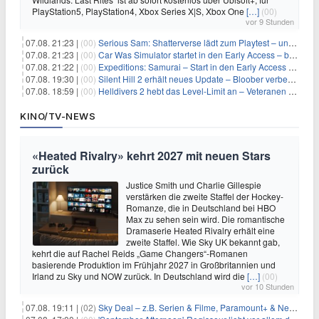
PlayStation5, PlayStation4, Xbox Series X|S, Xbox One
[…]
(00)
vor 9 Stunden
07.08. 21:23 |
(00)
Serious Sam: Shatterverse lädt zum Playtest – und erscheint schon bald!
07.08. 21:23 |
(00)
Car Was Simulator startet in den Early Access – bald gehts los!
07.08. 21:22 |
(00)
Expeditions: Samurai – Start in den Early Access ab heute im feudalen Japan
07.08. 19:30 |
(00)
Silent Hill 2 erhält neues Update – Bloober verbessert Grafik und Performance
07.08. 18:59 |
(00)
Helldivers 2 hebt das Level-Limit an – Veteranen können endlich weiter aufsteigen
KINO/TV-NEWS
«Heated Rivalry» kehrt 2027 mit neuen Stars
zurück
Justice Smith und Charlie Gillespie
verstärken die zweite Staffel der Hockey-
Romanze, die in Deutschland bei HBO
Max zu sehen sein wird. Die romantische
Dramaserie Heated Rivalry erhält eine
zweite Staffel. Wie Sky UK bekannt gab,
kehrt die auf Rachel Reids „Game Changers“-Romanen
basierende Produktion im Frühjahr 2027 in Großbritannien und
Irland zu Sky und NOW zurück. In Deutschland wird die
[…]
(00)
vor 10 Stunden
07.08. 19:11 |
(02)
Sky Deal – z.B. Serien & Filme, Paramount+ & Netflix für 19,99€/Monat