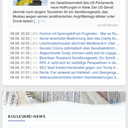
ein Gesetzesvorstoß des US-Parlaments
neue Hoffnungen in Kiew. Der US-Senat
stimmte nach langem Tauziehen für ein Sanktionsgesetz, das
Moskau wegen seines zerstörerischen Angriffskriegs stärker unter
Druck setzen
[…]
(00)
vor 43 Minuten
08.08. 05:30 |
(01)
Drohne mit Sprengstoff am Flughafen - War es Russland?
08.08. 02:35 |
(00)
Senat verschiebt Abstimmung über das Clarity Act: Auswirkungen auf Unternehmen und das Vertrauen der Investoren
08.08. 02:02 |
(01)
Löschhubschrauber stürzt bei Waldbrand in Utah ab
08.08. 01:35 |
(00)
Senator Coons optimistisch über Senatsabstimmungen angesichts von Finanzierungsbedenken
08.08. 01:35 |
(00)
Abgeordneter Dusty Johnson setzt sich für zügige Regierungsfinanzierung angesichts von Shutdown-Risiken ein
08.08. 01:35 |
(00)
Bipartisan Russland-Sanktionsgesetz: Ein Schritt in Richtung Energieunabhängigkeit
08.08. 01:05 |
(00)
RFK Jr. setzt sich für vielfältige Perspektiven in der Gesundheitspolitik beim CDC-Gedenkakt ein
08.08. 01:05 |
(00)
SEC lässt Insider-Handelsfall gegen von Trump begnadigten Manager fallen
08.08. 01:01 |
(04)
Rente: Frei verweist auf Härtefall- und Übergangsregelungen
08.08. 01:00 |
(00)
Verbraucherschützer fordern Nachbesserungen bei Frühstartrente
BOULEVARD-NEWS