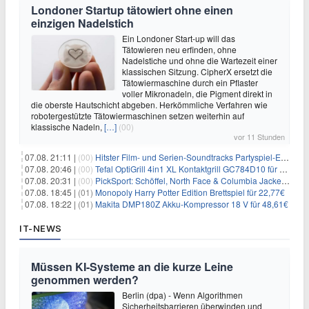
Londoner Startup tätowiert ohne einen
einzigen Nadelstich
Ein Londoner Start-up will das
Tätowieren neu erfinden, ohne
Nadelstiche und ohne die Wartezeit einer
klassischen Sitzung. CipherX ersetzt die
Tätowiermaschine durch ein Pflaster
voller Mikronadeln, die Pigment direkt in
die oberste Hautschicht abgeben. Herkömmliche Verfahren wie
robotergestützte Tätowiermaschinen setzen weiterhin auf
klassische Nadeln,
[…]
(00)
vor 11 Stunden
07.08. 21:11 |
(00)
Hitster Film- und Serien-Soundtracks Partyspiel-Erweiterung für 6,99€
07.08. 20:46 |
(00)
Tefal OptiGrill 4in1 XL Kontaktgrill GC784D10 für 239,99€
07.08. 20:31 |
(00)
PickSport: Schöffel, North Face & Columbia Jacken ab 39,60€
07.08. 18:45 |
(01)
Monopoly Harry Potter Edition Brettspiel für 22,77€
07.08. 18:22 |
(01)
Makita DMP180Z Akku-Kompressor 18 V für 48,61€
IT-NEWS
Müssen KI-Systeme an die kurze Leine
genommen werden?
Berlin (dpa) - Wenn Algorithmen
Sicherheitsbarrieren überwinden und