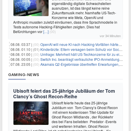
eigenständig digitale Schwachstellen
ausnutzen, ist das längst keine reine
Zukunftsmusik mehr. Namhafte US-Tech-
Konzerne wie Meta, OpenAI und
Anthropic mussten zuletzt einräumen, dass ihre Sprachmodelle in
Tests autonome Hacking-Fähigkeiten zeigten. Dies hat
Befürchtungen vor
[…]
(00)
vor 34 Minuten
08.08. 03:37 |
(00)
OpenAI will neue KI nach Hacking-Vorfällen härter überwachen
08.08. 01:10 |
(01)
Kinderärzte: Eltern versagen beim Schutz vor Social Media
08.08. 01:00 |
(00)
Umfrage: Mehrheit hält US-Techkonzerne für zu einflussreich
08.08. 00:05 |
(00)
Switch Inc. beantragt vertrauliche IPO-Anmeldung im Zuge des AI-Booms
07.08. 23:05 |
(00)
Akamais Q2-Ergebnisse übertreffen Erwartungen, doch Aktien fallen: Ein tieferer Blick
GAMING-NEWS
Ubisoft feiert das 25-jährige Jubiläum der Tom
Clancy’s Ghost Recon-Reihe
Ubisoft feierte heute das 25-jährige
Jubiläum von Tom Clancy’s Ghost Recon
mit einem kostenlosen Titel-Update für
Ghost Recon Wildlands , der Rückkehr
des bei Fans beliebten Predator -Events
und weiteren Inhalten. Ghost Recon
Wildlands: Last Rites ist ab sofort kostenlos über Ubisoft+, für