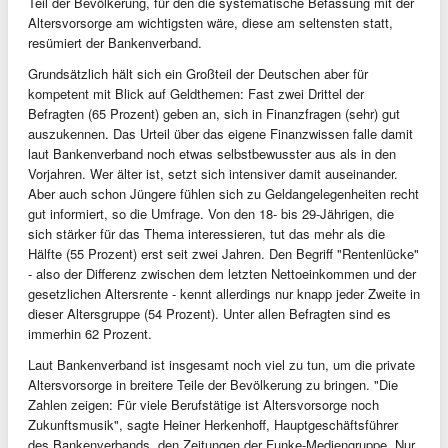
Teil der Bevölkerung, für den die systematische Befassung mit der
Altersvorsorge am wichtigsten wäre, diese am seltensten statt,
resümiert der Bankenverband.
Grundsätzlich hält sich ein Großteil der Deutschen aber für
kompetent mit Blick auf Geldthemen: Fast zwei Drittel der
Befragten (65 Prozent) geben an, sich in Finanzfragen (sehr) gut
auszukennen. Das Urteil über das eigene Finanzwissen falle damit
laut Bankenverband noch etwas selbstbewusster aus als in den
Vorjahren. Wer älter ist, setzt sich intensiver damit auseinander.
Aber auch schon Jüngere fühlen sich zu Geldangelegenheiten recht
gut informiert, so die Umfrage. Von den 18- bis 29-Jährigen, die
sich stärker für das Thema interessieren, tut das mehr als die
Hälfte (55 Prozent) erst seit zwei Jahren. Den Begriff "Rentenlücke"
- also der Differenz zwischen dem letzten Nettoeinkommen und der
gesetzlichen Altersrente - kennt allerdings nur knapp jeder Zweite in
dieser Altersgruppe (54 Prozent). Unter allen Befragten sind es
immerhin 62 Prozent.
Laut Bankenverband ist insgesamt noch viel zu tun, um die private
Altersvorsorge in breitere Teile der Bevölkerung zu bringen. "Die
Zahlen zeigen: Für viele Berufstätige ist Altersvorsorge noch
Zukunftsmusik", sagte Heiner Herkenhoff, Hauptgeschäftsführer
des Bankenverbands, den Zeitungen der Funke-Mediengruppe. Nur