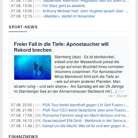
07.08. 17:00 |
(00)
'September Afternoon'-Regisseur liebt vor allem die 'Banalität' in seinen Filmen
07.08. 13:35 |
(00)
Für Starz geht es abwärts
07.08. 13:00 |
(00)
Anthony Michael Hall: John Hughes sprach über eine Fortsetzung von 'The Breakfast Club'
07.08. 12:15 |
(00)
«Madden» startet im November
SPORT-NEWS
Freier Fall in die Tiefe: Apnoetaucher will
Rekord brechen
Starnberg (dpa) - Es ist stockdunkel,
eiskalt und der Wasserdruck presst die
Lunge auf einen Bruchteil ihres normalen
Volumens zusammen. Für Apnoetaucher
Minja Marinković fühlt sich die Tiefe an
«wie auf einem anderen Planeten. Man
ist sehr ruhig – und sehr alleine». Am Samstag will der 29-Jährige
im Starnberger See an der Allmannshauser Steilwand mit
[…]
(00)
vor 1 Stunde
07.08. 22:05 |
(00)
PGA Tour bleibt standhaft gegen LIV Golf Fusion in einem sich wandelnden Sportumfeld
07.08. 21:06 |
(00)
PGA Tour-CEO weist Gespräche über eine Fusion mit LIV Golf zurück und bekräftigt die Wettbewerbslandschaft
07.08. 17:59 |
(03)
Polnische Fahrerin siegt am Mont Ventoux und holt Tour-Gelb
07.08. 16:15 |
(04)
Gose bejubelt EM-Gold - Wellbrock in der Seine ausgebremst
07.08. 11:46 |
(01)
Kampf um die Macht: Wer ist für und wer gegen Infantino?
FINANZNEWS