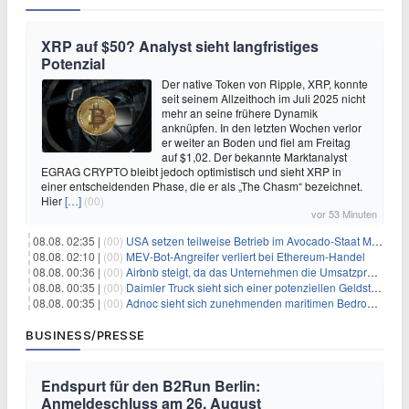
XRP auf $50? Analyst sieht langfristiges
Potenzial
Der native Token von Ripple, XRP, konnte
seit seinem Allzeithoch im Juli 2025 nicht
mehr an seine frühere Dynamik
anknüpfen. In den letzten Wochen verlor
er weiter an Boden und fiel am Freitag
auf $1,02. Der bekannte Marktanalyst
EGRAG CRYPTO bleibt jedoch optimistisch und sieht XRP in
einer entscheidenden Phase, die er als „The Chasm“ bezeichnet.
Hier
[…]
(00)
vor 53 Minuten
08.08. 02:35 |
(00)
USA setzen teilweise Betrieb im Avocado-Staat Michoacán in Mexiko wieder in Gang
08.08. 02:10 |
(00)
MEV-Bot-Angreifer verliert bei Ethereum-Handel
08.08. 00:36 |
(00)
Airbnb steigt, da das Unternehmen die Umsatzprognose anhebt und starkes Wachstum signalisiert
08.08. 00:35 |
(00)
Daimler Truck sieht sich einer potenziellen Geldstrafe von 1 Milliarde Euro aufgrund von EU-Emissionsvorschriften gegenüber
08.08. 00:35 |
(00)
Adnoc sieht sich zunehmenden maritimen Bedrohungen angesichts regionaler Spannungen gegenüber
BUSINESS/PRESSE
Endspurt für den B2Run Berlin:
Anmeldeschluss am 26. August