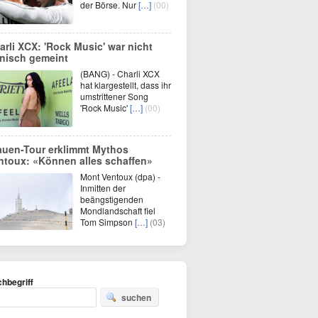
der Börse. Nur
[…]
(00)
arli XCX: 'Rock Music' war nicht
onisch gemeint
(BANG) - Charli XCX
hat klargestellt, dass ihr
umstrittener Song
'Rock Music'
[…]
(00)
auen-Tour erklimmt Mythos
ntoux: «Können alles schaffen»
Mont Ventoux (dpa) -
Inmitten der
beängstigenden
Mondlandschaft fiel
Tom Simpson
[…]
(03)
hbegriff
suchen