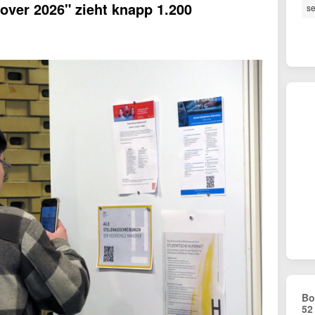
ver 2026" zieht knapp 1.200
se
Bo
52