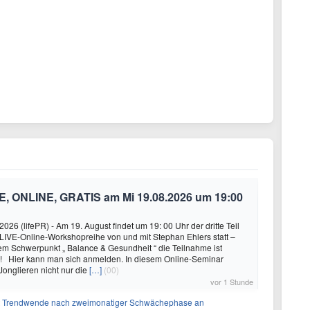
E, ONLINE, GRATIS am Mi 19.08.2026 um 19:00
26 (lifePR) - Am 19. August findet um 19: 00 Uhr der dritte Teil
 LIVE-Online-Workshopreihe von und mit Stephan Ehlers statt –
em Schwerpunkt „ Balance & Gesundheit “ die Teilnahme ist
! Hier kann man sich anmelden. In diesem Online-Seminar
Jonglieren nicht nur die
[…]
(00)
vor 1 Stunde
rt Trendwende nach zweimonatiger Schwächephase an