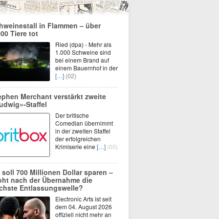
hweinestall in Flammen – über
000 Tiere tot
Ried (dpa) - Mehr als
1.000 Schweine sind
bei einem Brand auf
einem Bauernhof in der
[…]
(02)
ephen Merchant verstärkt zweite
udwig»-Staffel
Der britische
Comedian übernimmt
in der zweiten Staffel
der erfolgreichen
Krimiserie eine
[…]
(00)
 soll 700 Millionen Dollar sparen –
oht nach der Übernahme die
chste Entlassungswelle?
Electronic Arts ist seit
dem 04. August 2026
offiziell nicht mehr an