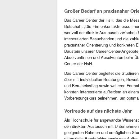
Großer Bedarf an praxisnaher Ori
Das Career Center der HsH, das die Messe 
Botschaft: „Die Firmenkontaktmesse ‚me
wertvoll der direkte Austausch zwischen
interessierten Besuchenden und die zahlr
praxisnaher Orientierung und konkreten Ei
Baustein unserer Career-Center-Angebote 
Absolventinnen und Absolventen beim Übe
Center der HsH.
Das Career Center begleitet die Studier
über mit individuellen Beratungen, Bewe
und Berufseinstieg sowie weiteren Forma
konnten Interessierte außerdem an eine
Vorbereitungskurs teilnehmen, um optimal
Vorfreude auf das nächste Jahr
Als Hochschule für angewandte Wissensc
den direkten Austausch mit Unternehmen
geeigneten Rahmen und ermöglichen Studi
potenzielle Berufsfelder sowie den Aufbau