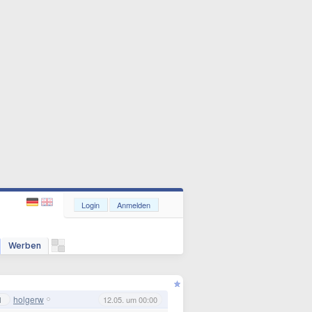
Login
Anmelden
Werben
holgerw
1
12.05. um 00:00