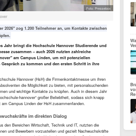
Foto: Pressebox
over
 2026" zog 1.200 Teilnehmer an, um Kontakte zwischen
pfen.
Wa
Ve
s Jahr bringt die Hochschule Hannover Studierende und
messe zusammen – auch 2026 nutzten zahlreiche
over" am Campus Linden, um mit potenziellen
s Gespräch zu kommen und den ersten Schritt in ihre
 Hochschule Hannover (HsH) die Firmenkontaktmesse um ihren
Br
bsolventen die Möglichkeit zu bieten, mit personalsuchenden
vo
men und wichtige Kontakte zu knüpfen. Auch in diesem Jahr
Re
chschule-hannover“ großer Beliebtheit, sodass sich knapp
eilt am Campus Linden der HsH zusammenfanden.
wuchskräfte im direkten Dialog
s den Bereichen Wirtschaft, Technik und IT, nutzten die
innen und Bewerbern vorzustellen und gezielt Nachwuchskräfte