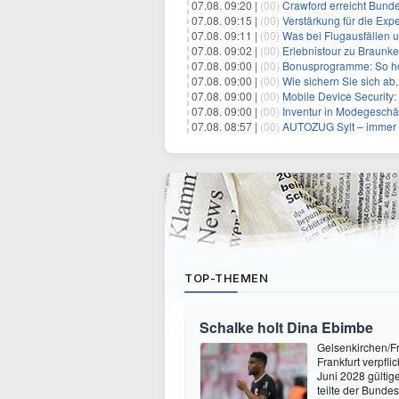
07.08. 09:20 |
(00)
Crawford erreicht Bundes
07.08. 09:15 |
(00)
Verstärkung für die Exp
07.08. 09:11 |
(00)
Was bei Flugausfällen u
07.08. 09:02 |
(00)
Erlebnistour zu Braunk
07.08. 09:00 |
(00)
Bonusprogramme: So ho
07.08. 09:00 |
(00)
Wie sichern Sie sich ab, w
07.08. 09:00 |
(00)
Mobile Device Security: 
07.08. 09:00 |
(00)
Inventur in Modegeschä
07.08. 08:57 |
(00)
AUTOZUG Sylt – immer 
TOP-THEMEN
Schalke holt Dina Ebimbe
Gelsenkirchen/Fr
Frankfurt verpfl
Juni 2028 gültig
teilte der Bunde