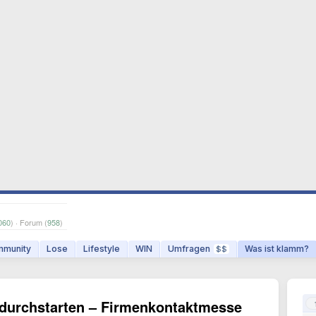
060
) · Forum (
958
)
munity
Lose
Lifestyle
WIN
Umfragen
Was ist klamm?
$$
, durchstarten – Firmenkontaktmesse