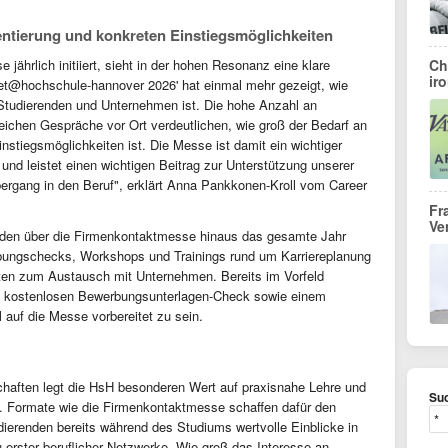
entierung und konkreten Einstiegsmöglichkeiten
jährlich initiiert, sieht in der hohen Resonanz eine klare
Ch
ir
et@hochschule-hannover 2026' hat einmal mehr gezeigt, wie
 Studierenden und Unternehmen ist. Die hohe Anzahl an
eichen Gespräche vor Ort verdeutlichen, wie groß der Bedarf an
nstiegsmöglichkeiten ist. Die Messe ist damit ein wichtiger
und leistet einen wichtigen Beitrag zur Unterstützung unserer
rgang in den Beruf", erklärt Anna Pankkonen-Kroll vom Career
Fr
Ve
enden über die Firmenkontaktmesse hinaus das gesamte Jahr
rbungschecks, Workshops und Trainings rund um Karriereplanung
ten zum Austausch mit Unternehmen. Bereits im Vorfeld
m kostenlosen Bewerbungsunterlagen-Check sowie einem
 auf die Messe vorbereitet zu sein.
haften legt die HsH besonderen Wert auf praxisnahe Lehre und
Suc
. Formate wie die Firmenkontaktmesse schaffen dafür den
erenden bereits während des Studiums wertvolle Einblicke in
 erster beruflicher Netzwerke. Wie groß das Interesse an