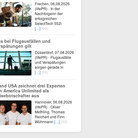
Frechen, 06.08.2026
(lifePR) - In der
Nachfolgerin der
erfolgreichen
SelectTech 552i
[…]
(00)
s bei Flugausfällen und
rspätungen gilt
Düsseldorf, 07.08.2026
(lifePR) - Flugausfälle
und Verspätungen
sorgen gerade in
[…]
(00)
and USA zeichnet drei Experten
n America Unlimited als
isebotschafter aus
Hannover, 06.08.2026
(lifePR) - Oliver
Methling, Thomas
Reichert und Finn
Wührmann
[…]
(00)