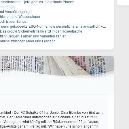
meilenstein – jetzt geht es in die finale Phase!
ertenriege
nd Verspätungen gilt
ehlchen und Wiesenpieper
ch ist der Bonus
enn gekoppelte ESG-Normen die persönliche Einstandspflicht verschärfen?
Das größte Sicherheitsrisiko sitzt in der Hosentasche
ften: Größen, Farben und Varianten zählen
online zwischen Meer und Festland
ankfurt - Der FC Schalke 04 hat Junior Dina Ebimbe von Eintracht
ichtet. Der Kameruner unterschrieb auf Schalke einen bis zum 30.
en Vertrag und wird künftig mit der Rückennummer 29 auflaufen,
sliga-Aufsteiger am Freitag mit. "Wir haben uns schon länger mit