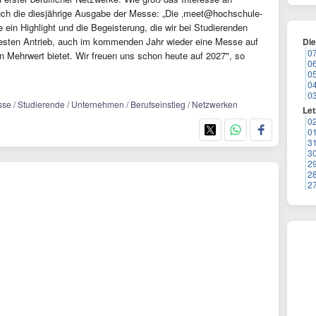
auch die diesjährige Ausgabe der Messe: „Die ‚meet@hochschule-
e ein Highlight und die Begeisterung, die wir bei Studierenden
besten Antrieb, auch im kommenden Jahr wieder eine Messe auf
Di
0
ten Mehrwert bietet. Wir freuen uns schon heute auf 2027", so
0
0
0
0
se / Studierende / Unternehmen / Berufseinstieg / Netzwerken
Let
0
0
3
3
2
2
2