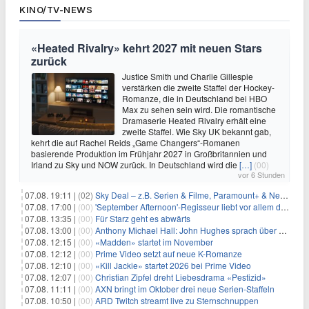
KINO/TV-NEWS
«Heated Rivalry» kehrt 2027 mit neuen Stars
zurück
Justice Smith und Charlie Gillespie
verstärken die zweite Staffel der Hockey-
Romanze, die in Deutschland bei HBO
Max zu sehen sein wird. Die romantische
Dramaserie Heated Rivalry erhält eine
zweite Staffel. Wie Sky UK bekannt gab,
kehrt die auf Rachel Reids „Game Changers“-Romanen
basierende Produktion im Frühjahr 2027 in Großbritannien und
Irland zu Sky und NOW zurück. In Deutschland wird die
[…]
(00)
vor 6 Stunden
07.08. 19:11 |
(02)
Sky Deal – z.B. Serien & Filme, Paramount+ & Netflix für 19,99€/Monat
07.08. 17:00 |
(00)
'September Afternoon'-Regisseur liebt vor allem die 'Banalität' in seinen Filmen
07.08. 13:35 |
(00)
Für Starz geht es abwärts
07.08. 13:00 |
(00)
Anthony Michael Hall: John Hughes sprach über eine Fortsetzung von 'The Breakfast Club'
07.08. 12:15 |
(00)
«Madden» startet im November
07.08. 12:12 |
(00)
Prime Video setzt auf neue K-Romanze
07.08. 12:10 |
(00)
«Kill Jackie» startet 2026 bei Prime Video
07.08. 12:07 |
(00)
Christian Zipfel dreht Liebesdrama «Pestizid»
07.08. 11:11 |
(00)
AXN bringt im Oktober drei neue Serien-Staffeln
07.08. 10:50 |
(00)
ARD Twitch streamt live zu Sternschnuppen