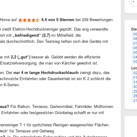
 Home auf
4,4 von 5 Sternen
bei 239 Bewertungen.
6 zwölf Elektro-Hochdruckreiniger geprüft. Das eng verwandte
Di
0
ort mit
„befriedigend“ (2,7)
im Mittelfeld, die
0
ls durchschnittlich. Den Testsieg teilten sich drei Geräte mit
0
0
0
he mit
2,2 („gut“)
besser ab. Gelobt werden die effiziente
0
0
Ersatzteilversorgung, die man von Kärcher gewohnt ist.
Let
ten: Der
nur 4 m lange Hochdruckschlauch
zwingt dazu, das
0
0
schmutzte Einfahrten oder Dauerbetrieb ist ein K 2 schlicht die
3
en K-Serien.
3
2
2
2
 aus?
Für Balkon, Terrasse, Gartenmöbel, Fahrräder, Mülltonnen
infahrten oder festgesetzten Grünbelag schafft er nur mit
enreiniger T 1 für spritzfreies Reinigen waagerechter Flächen
Deck“ für Terrasse und Gehweg.
en?
Ja. Die mitgelieferte Schaumdüse und das Autoshampoo