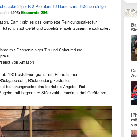
chdruckreiniger K 2 Premium FJ Home samt Flächenreiniger
preis: 130€)
Ersparnis 29€
.
azon. Damit gibt es das komplette Reinigungspaket für
Ba
m Rutsch, statt Gerät und Zubehör einzeln zusammenzukaufen.
Si
ome mit Flächenreiniger T 1 und Schaumdüse
preis
rsandt von Amazon
Ca
 ab 49€ Bestellwert gratis, mit Prime immer
Ac
Rückgaberecht, Rücksendung kostenlos
icht beziehungsweise das befristete Angebot läuft
ngebot mit begrenzter Stückzahl – maximal drei Geräte pro
iP
mö
ve