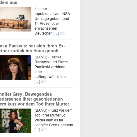
ders aus
In einer
repräsentativen INSA-
Umfrage geben rund
14 Prozent der
erwachsenen
Deutschen
[…]
(00)
nka Rackwitz hat sich ihren Ex-
rtner zurück ins Haus geholt
(BANG) - Hanka
Rackwitz und Pierre
Paminski verbindet
eine
außergewöhnliche
[…]
(00)
nnifer Grey: Bewegendes
edersehen ihrer geschiedenen
tern kurz vor dem Tod ihrer Mutter
(BANG) - Kurz vor dem
Tod ihrer Mutter Jo
Wilder kam es für
Jennifer Grey zu einem
[…]
(00)