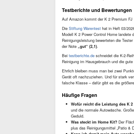
Testberichte und Bewertungen
Auf Amazon kommt der K 2 Premium FJ
Die
Stiftung Warentest
hat in Heft 03/202
Modell K 2 Power Control Home landete d
Reinigungsleistung bewerteten die Tester a
der Note
„gut“ (2,1)
.
Bei
testberichte.de
schneidet die K-2-Rei
Reinigung im Hausgebrauch und die gute 
Ehrlich bleiben muss man bei zwei Punk
Gerät oft nachzuziehen. Und für stark ver
falsche Klasse – dafür gibt es die größer
Häufige Fragen
Wofür reicht die Leistung des K 2
und die normale Autowäsche. Große E
Geduld.
Was steckt im Home Kit?
Der Fläch
plus das Reinigungsmittel „Patio & 
Kann ich damit mein Auto wasch