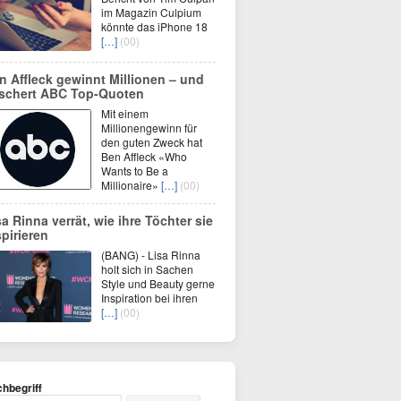
im Magazin Culpium
könnte das iPhone 18
[…]
(00)
n Affleck gewinnt Millionen – und
schert ABC Top-Quoten
Mit einem
Millionengewinn für
den guten Zweck hat
Ben Affleck «Who
Wants to Be a
Millionaire»
[…]
(00)
sa Rinna verrät, wie ihre Töchter sie
spirieren
(BANG) - Lisa Rinna
holt sich in Sachen
Style und Beauty gerne
Inspiration bei ihren
[…]
(00)
hbegriff