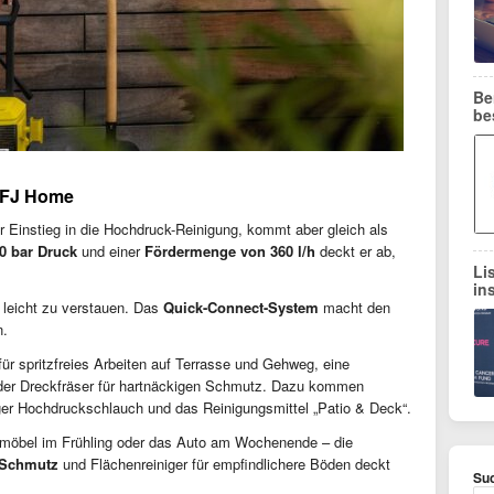
Be
be
 FJ Home
 Einstieg in die Hochdruck-Reinigung, kommt aber gleich als
0 bar Druck
und einer
Fördermenge von 360 l/h
deckt er ab,
Li
in
d leicht zu verstauen. Das
Quick-Connect-System
macht den
n.
ür spritzfreies Arbeiten auf Terrasse und Gehweg, eine
er Dreckfräser für hartnäckigen Schmutz. Dazu kommen
nger Hochdruckschlauch und das Reinigungsmittel „Patio & Deck“.
nmöbel im Frühling oder das Auto am Wochenende – die
n Schmutz
und Flächenreiniger für empfindlichere Böden deckt
Suc