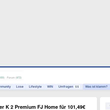
055
) · Forum (
972
)
munity
Lose
Lifestyle
WIN
Umfragen
Was ist klamm?
$$
er K 2 Premium FJ Home für 101,49€