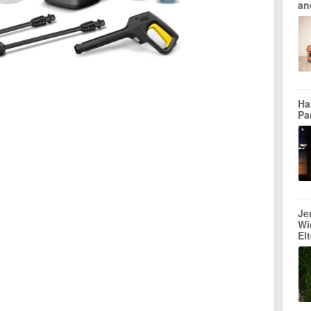
an
Ha
Pa
Je
Wi
El