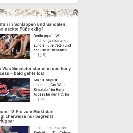
rfuß in Schlappen und Sandalen:
nd nackte Füße eklig?
Berlin (dpa) - Wir
möchten ja niemandem
auf die Füße treten und
der Fuß ist sicherlich
[…]
(15)
r Was Simulator startet in den Early
cess – bald gehts los!
Am 10. August
erscheint „Car Wash
Simulator“ im Early
Access für den PC. Im
[…]
(00)
hone 18 Pro zum Marktstart
glicherweise nur begrenzt
rfügbar
Laut einem aktuellen
Bericht von Tim Culpan