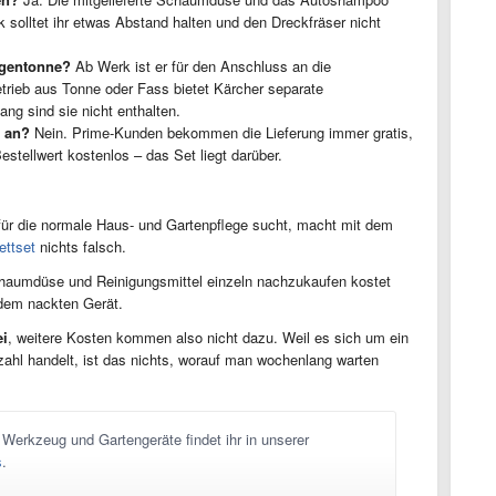
 solltet ihr etwas Abstand halten und den Dreckfräser nicht
egentonne?
Ab Werk ist er für den Anschluss an die
trieb aus Tonne oder Fass bietet Kärcher separate
ng sind sie nicht enthalten.
 an?
Nein. Prime-Kunden bekommen die Lieferung immer gratis,
stellwert kostenlos – das Set liegt darüber.
ür die normale Haus- und Gartenpflege sucht, macht mit dem
ttset
nichts falsch.
Schaumdüse und Reinigungsmittel einzeln nachzukaufen kostet
 dem nackten Gerät.
ei
, weitere Kosten kommen also nicht dazu. Weil es sich um ein
zahl handelt, ist das nichts, worauf man wochenlang warten
erkzeug und Gartengeräte findet ihr in unserer
s
.