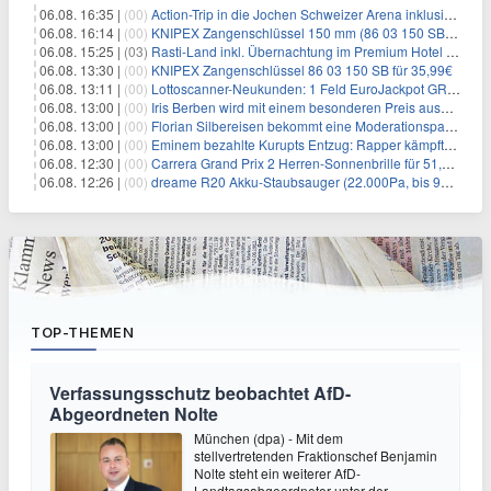
06.08. 16:35 |
(00)
Action-Trip in die Jochen Schweizer Arena inklusive Premium Hotel und Frühstück ab 59€ p.P.
06.08. 16:14 |
(00)
KNIPEX Zangenschlüssel 150 mm (86 03 150 SB) für 35,99€
06.08. 15:25 |
(03)
Rasti-Land inkl. Übernachtung im Premium Hotel ab 69€ p.P.
06.08. 13:30 |
(00)
KNIPEX Zangenschlüssel 86 03 150 SB für 35,99€
06.08. 13:11 |
(00)
Lottoscanner-Neukunden: 1 Feld EuroJackpot GRATIS spielen
06.08. 13:00 |
(00)
Iris Berben wird mit einem besonderen Preis ausgezeichnet
06.08. 13:00 |
(00)
Florian Silbereisen bekommt eine Moderationspartnerin
06.08. 13:00 |
(00)
Eminem bezahlte Kurupts Entzug: Rapper kämpfte gegen lebensbedrohliche Alkoholsucht
06.08. 12:30 |
(00)
Carrera Grand Prix 2 Herren-Sonnenbrille für 51,55€
06.08. 12:26 |
(00)
dreame R20 Akku-Staubsauger (22.000Pa, bis 90 Min. Laufzeit) für 169€
TOP-THEMEN
Verfassungsschutz beobachtet AfD-
Abgeordneten Nolte
München (dpa) - Mit dem
stellvertretenden Fraktionschef Benjamin
Nolte steht ein weiterer AfD-
Landtagsabgeordneter unter der