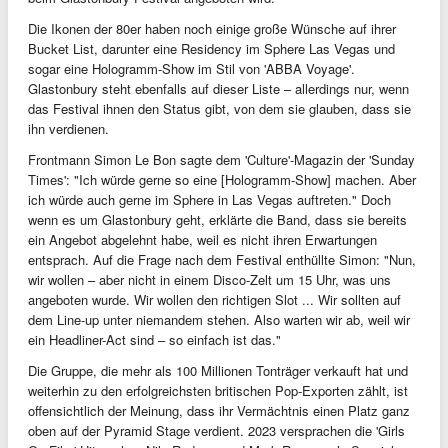
Die Ikonen der 80er haben noch einige große Wünsche auf ihrer
Bucket List, darunter eine Residency im Sphere Las Vegas und
sogar eine Hologramm-Show im Stil von 'ABBA Voyage'.
Glastonbury steht ebenfalls auf dieser Liste – allerdings nur, wenn
das Festival ihnen den Status gibt, von dem sie glauben, dass sie
ihn verdienen.
Frontmann Simon Le Bon sagte dem 'Culture'-Magazin der 'Sunday
Times': "Ich würde gerne so eine [Hologramm-Show] machen. Aber
ich würde auch gerne im Sphere in Las Vegas auftreten." Doch
wenn es um Glastonbury geht, erklärte die Band, dass sie bereits
ein Angebot abgelehnt habe, weil es nicht ihren Erwartungen
entsprach. Auf die Frage nach dem Festival enthüllte Simon: "Nun,
wir wollen – aber nicht in einem Disco-Zelt um 15 Uhr, was uns
angeboten wurde. Wir wollen den richtigen Slot ... Wir sollten auf
dem Line-up unter niemandem stehen. Also warten wir ab, weil wir
ein Headliner-Act sind – so einfach ist das."
Die Gruppe, die mehr als 100 Millionen Tonträger verkauft hat und
weiterhin zu den erfolgreichsten britischen Pop-Exporten zählt, ist
offensichtlich der Meinung, dass ihr Vermächtnis einen Platz ganz
oben auf der Pyramid Stage verdient. 2023 versprachen die 'Girls