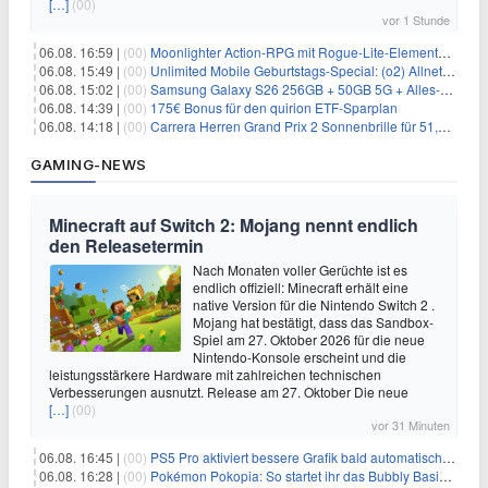
[…]
(00)
vor 1 Stunde
06.08. 16:59 |
(00)
Moonlighter Action-RPG mit Rogue-Lite-Elementen kostenlos bei Steam
06.08. 15:49 |
(00)
Unlimited Mobile Geburtstags-Special: (o2) Allnet-Flats ab 14,99€/Monat
06.08. 15:02 |
(00)
Samsung Galaxy S26 256GB + 50GB 5G + Alles-Flat im Vodafone-Netz für 19,99€/Monat – eff. 0,20€/Monat
06.08. 14:39 |
(00)
175€ Bonus für den quirion ETF-Sparplan
06.08. 14:18 |
(00)
Carrera Herren Grand Prix 2 Sonnenbrille für 51,55€
GAMING-NEWS
Minecraft auf Switch 2: Mojang nennt endlich
den Releasetermin
Nach Monaten voller Gerüchte ist es
endlich offiziell: Minecraft erhält eine
native Version für die Nintendo Switch 2 .
Mojang hat bestätigt, dass das Sandbox-
Spiel am 27. Oktober 2026 für die neue
Nintendo-Konsole erscheint und die
leistungsstärkere Hardware mit zahlreichen technischen
Verbesserungen ausnutzt. Release am 27. Oktober Die neue
[…]
(00)
vor 31 Minuten
06.08. 16:45 |
(00)
PS5 Pro aktiviert bessere Grafik bald automatisch, aber das Update ist kleiner als gedacht
06.08. 16:28 |
(00)
Pokémon Pokopia: So startet ihr das Bubbly Basin-DLC