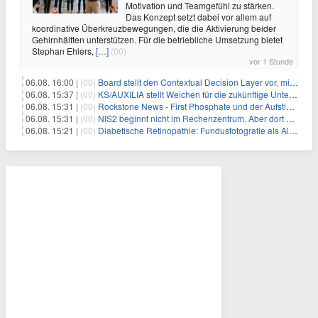
Motivation und Teamgefühl zu stärken.
Das Konzept setzt dabei vor allem auf
koordinative Überkreuzbewegungen, die die Aktivierung beider
Gehirnhälften unterstützen. Für die betriebliche Umsetzung bietet
Stephan Ehlers,
[…]
(00)
vor 1 Stunde
06.08. 16:00 |
(00)
Board stellt den Contextual Decision Layer vor, mit dem Unternehmensdaten und KI-Investitionen in intelligentere Geschäftsentscheidungen umgesetzt wer
06.08. 15:37 |
(00)
KS/AUXILIA stellt Weichen für die zukünftige Unternehmensführung
06.08. 15:31 |
(00)
Rockstone News - First Phosphate und der Aufstieg der nordamerikanischen Batterie-Unabhängigkeit: Die Entstehung des Battery Valley in Québec
06.08. 15:31 |
(00)
NIS2 beginnt nicht im Rechenzentrum. Aber dort endet sie auch nicht.
06.08. 15:21 |
(00)
Diabetische Retinopathie: Fundusfotografie als Alternative zur Ophthalmoskopie