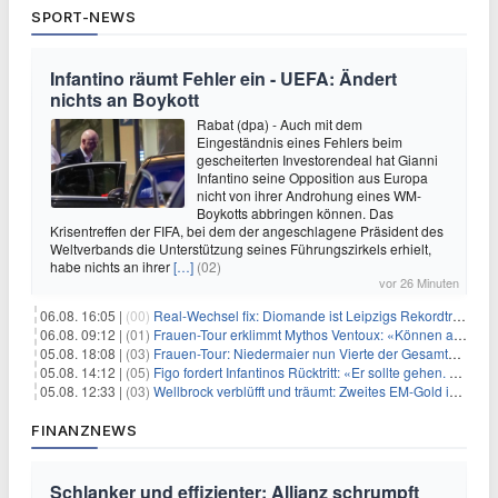
SPORT-NEWS
Infantino räumt Fehler ein - UEFA: Ändert
nichts an Boykott
Rabat (dpa) - Auch mit dem
Eingeständnis eines Fehlers beim
gescheiterten Investorendeal hat Gianni
Infantino seine Opposition aus Europa
nicht von ihrer Androhung eines WM-
Boykotts abbringen können. Das
Krisentreffen der FIFA, bei dem der angeschlagene Präsident des
Weltverbands die Unterstützung seines Führungszirkels erhielt,
habe nichts an ihrer
[…]
(02)
vor 26 Minuten
06.08. 16:05 |
(00)
Real-Wechsel fix: Diomande ist Leipzigs Rekordtransfer
06.08. 09:12 |
(01)
Frauen-Tour erklimmt Mythos Ventoux: «Können alles schaffen»
05.08. 18:08 |
(03)
Frauen-Tour: Niedermaier nun Vierte der Gesamtwertung
05.08. 14:12 |
(05)
Figo fordert Infantinos Rücktritt: «Er sollte gehen. Jetzt»
05.08. 12:33 |
(03)
Wellbrock verblüfft und träumt: Zweites EM-Gold in Paris
FINANZNEWS
Schlanker und effizienter: Allianz schrumpft