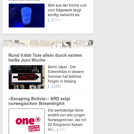
Müll aus der Küche und
vom Sägewerk taugt
künftig vielleicht als
[…]
(00)
Rund 9.600 Tote allein durch extrem
heiße Juni-Woche
Berlin (dpa) - Die
Extremhitze in diesem
Sommer hat tödliche
Folgen in bislang
[…]
(23)
«Escaping Bolivia»: ARD zeigt
norwegischen Streaminghit
Die sechsteilige Serie
erzählt von drei jungen
Norwegerinnen, die mit
22 Kilogramm Kokain
im
[…]
(00)