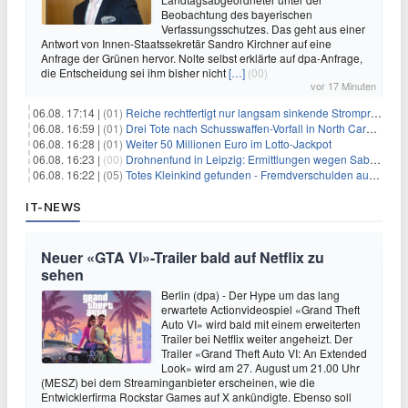
Beobachtung des bayerischen
Verfassungsschutzes. Das geht aus einer
Antwort von Innen-Staatssekretär Sandro Kirchner auf eine
Anfrage der Grünen hervor. Nolte selbst erklärte auf dpa-Anfrage,
die Entscheidung sei ihm bisher nicht
[…]
(00)
vor 17 Minuten
06.08. 17:14 |
(01)
Reiche rechtfertigt nur langsam sinkende Strompreise
06.08. 16:59 |
(01)
Drei Tote nach Schusswaffen-Vorfall in North Carolina
06.08. 16:28 |
(01)
Weiter 50 Millionen Euro im Lotto-Jackpot
06.08. 16:23 |
(00)
Drohnenfund in Leipzig: Ermittlungen wegen Sabotage und Spionage
06.08. 16:22 |
(05)
Totes Kleinkind gefunden - Fremdverschulden ausgeschlossen
IT-NEWS
Neuer «GTA VI»-Trailer bald auf Netflix zu
sehen
Berlin (dpa) - Der Hype um das lang
erwartete Actionvideospiel «Grand Theft
Auto VI» wird bald mit einem erweiterten
Trailer bei Netflix weiter angeheizt. Der
Trailer «Grand Theft Auto VI: An Extended
Look» wird am 27. August um 21.00 Uhr
(MESZ) bei dem Streaminganbieter erscheinen, wie die
Entwicklerfirma Rockstar Games auf X ankündigte. Ebenso soll