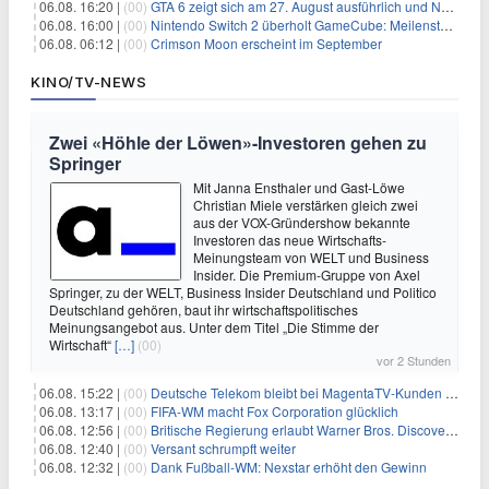
06.08. 16:20 |
(00)
GTA 6 zeigt sich am 27. August ausführlich und Netflix bekommt sechs Stunden Vorsprung
06.08. 16:00 |
(00)
Nintendo Switch 2 überholt GameCube: Meilenstein schon nach kurzer Zeit erreicht
06.08. 06:12 |
(00)
Crimson Moon erscheint im September
KINO/TV-NEWS
Zwei «Höhle der Löwen»-Investoren gehen zu
Springer
Mit Janna Ensthaler und Gast-Löwe
Christian Miele verstärken gleich zwei
aus der VOX-Gründershow bekannte
Investoren das neue Wirtschafts-
Meinungsteam von WELT und Business
Insider. Die Premium-Gruppe von Axel
Springer, zu der WELT, Business Insider Deutschland und Politico
Deutschland gehören, baut ihr wirtschaftspolitisches
Meinungsangebot aus. Unter dem Titel „Die Stimme der
Wirtschaft“
[…]
(00)
vor 2 Stunden
06.08. 15:22 |
(00)
Deutsche Telekom bleibt bei MagentaTV-Kunden vage
06.08. 13:17 |
(00)
FIFA-WM macht Fox Corporation glücklich
06.08. 12:56 |
(00)
Britische Regierung erlaubt Warner Bros. Discovery-Übernahme
06.08. 12:40 |
(00)
Versant schrumpft weiter
06.08. 12:32 |
(00)
Dank Fußball-WM: Nexstar erhöht den Gewinn