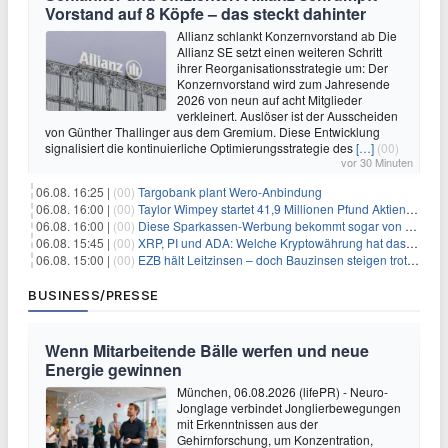
Vorstand auf 8 Köpfe – das steckt dahinter
Allianz schlankt Konzernvorstand ab Die
Allianz SE setzt einen weiteren Schritt
ihrer Reorganisationsstrategie um: Der
Konzernvorstand wird zum Jahresende
2026 von neun auf acht Mitglieder
verkleinert. Auslöser ist der Ausscheiden
von Günther Thallinger aus dem Gremium. Diese Entwicklung
signalisiert die kontinuierliche Optimierungsstrategie des
[…]
(00)
vor 30 Minuten
06.08. 16:25 |
(00)
Targobank plant Wero-Anbindung
06.08. 16:00 |
(00)
Taylor Wimpey startet 41,9 Millionen Pfund Aktienrückkauf – was Anleger wissen müssen
06.08. 16:00 |
(00)
Diese Sparkassen-Werbung bekommt sogar von der Konkurrenz Lob
06.08. 15:45 |
(00)
XRP, PI und ADA: Welche Kryptowährung hat das größte Potenzial im nächsten Bullenmarkt?
06.08. 15:00 |
(00)
EZB hält Leitzinsen – doch Bauzinsen steigen trotzdem: Das Nahost-Problem für Immobilienkäufer
BUSINESS/PRESSE
Wenn Mitarbeitende Bälle werfen und neue
Energie gewinnen
München, 06.08.2026 (lifePR) - Neuro-
Jonglage verbindet Jonglierbewegungen
mit Erkenntnissen aus der
Gehirnforschung, um Konzentration,