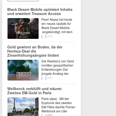
Black Desert Mobile optimiert Inhalte
und erweitert Treasure Access
Pearl Abyss hat heute
ein neues Update für
Black Desert Mobile
angekündigt, mit dem
[…]
(00)
Gold gewinnt an Boden, da der
Hormuz-Deal die
Zinserhöhungsängste lindert
Die Resilienz von Gold
inmitten geopolitischer
Entwicklungen Der
jüngste Anstieg der
[…]
(00)
Wellbrock verblüfft und träumt:
Zweites EM-Gold in Paris
Paris (dpa) - Mit der
Euphorie des zweiten
EM-Titels dachte Florian
Wellbrock am Ufer
[…]
(03)