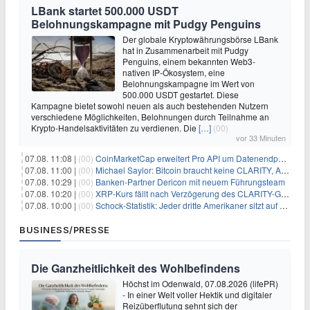
LBank startet 500.000 USDT
Belohnungskampagne mit Pudgy Penguins
Der globale Kryptowährungsbörse LBank
hat in Zusammenarbeit mit Pudgy
Penguins, einem bekannten Web3-
nativen IP-Ökosystem, eine
Belohnungskampagne im Wert von
500.000 USDT gestartet. Diese
Kampagne bietet sowohl neuen als auch bestehenden Nutzern
verschiedene Möglichkeiten, Belohnungen durch Teilnahme an
Krypto-Handelsaktivitäten zu verdienen. Die
[…]
(00)
vor 33 Minuten
07.08. 11:08 |
(00)
CoinMarketCap erweitert Pro API um Datenendpunkte für reale Vermögenswerte
07.08. 11:00 |
(00)
Michael Saylor: Bitcoin braucht keine CLARITY, Amerika schon
07.08. 10:29 |
(00)
Banken-Partner Dericon mit neuem Führungsteam
07.08. 10:20 |
(00)
XRP-Kurs fällt nach Verzögerung des CLARITY-Gesetzes, Analyst warnt vor schwachem August-Trend
07.08. 10:00 |
(00)
Schock-Statistik: Jeder dritte Amerikaner sitzt auf dem Trockenen – warum Sparen zur Luxus-Aktivität wird
BUSINESS/PRESSE
Die Ganzheitlichkeit des Wohlbefindens
Höchst im Odenwald, 07.08.2026 (lifePR)
- In einer Welt voller Hektik und digitaler
Reizüberflutung sehnt sich der