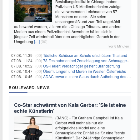
Bestattungsinstitut in Chicago haben
Polizisten US-Medienberichten zufolge
die verwesenden Leichname von 57
Menschen entdeckt. Sie seien
unsachgemäß und zum Teil ungekühlt
aufbewahrt worden, zitieren die «Chicago Tribune» und andere
Medien aus einem Polizeibericht. Anwohner hätten sich in
jüngster Zeit wiederholt über den unerträglichen Geruch in der
Umgebung
[…]
(00)
vor 8 Minuten
07.08. 11:39 |
(00)
Tödliche Schüsse an Schule erschüttern Thailand
07.08. 11:24 |
(00)
78 Festnahmen bei Zerschlagung von Schmuggelnetzwerk in Spanien
07.08. 10:52 |
(00)
US-Feuer: Verdächtiger gesteht Brandstiftung
07.08. 10:47 |
(00)
Überflutungen und Muren im Westen Österreichs
07.08. 10:46 |
(00)
ADAC erwartet mehr Staus durch Aufhebung des Lkw-Fahrverbots
BOULEVARD-NEWS
Co-Star schwärmt von Kaia Gerber: 'Sie ist eine
echte Künstlerin'
(BANG) - Für Graham Campbell ist Kaia
Gerber weit mehr als nur ein
erfolgreiches Model und eine
Schauspielerin: Er hält sie für eine "echte
Künstlerin". Der 24-jährige Schauspieler