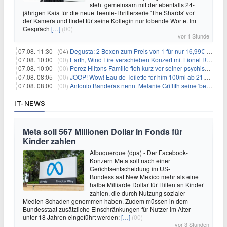
steht gemeinsam mit der ebenfalls 24-
jährigen Kaia für die neue Teenie-Thrillerserie 'The Shards' vor
der Kamera und findet für seine Kollegin nur lobende Worte. Im
Gespräch
[…]
(00)
vor 1 Stunde
07.08. 11:30 |
(04)
Degusta: 2 Boxen zum Preis von 1 für nur 16,99€ inkl. Versand
07.08. 10:00 |
(00)
Earth, Wind Fire verschieben Konzert mit Lionel Richie nach medizinischem Notfall
07.08. 10:00 |
(00)
Perez Hiltons Familie floh kurz vor seiner psychischen Krise aus dem Haus
07.08. 08:05 |
(00)
JOOP! Wow! Eau de Toilette for him 100ml ab 21,84€ im Sparabo
07.08. 08:00 |
(00)
Antonio Banderas nennt Melanie Griffith seine 'beste Freundin'
IT-NEWS
Meta soll 567 Millionen Dollar in Fonds für
Kinder zahlen
Albuquerque (dpa) - Der Facebook-
Konzern Meta soll nach einer
Gerichtsentscheidung im US-
Bundesstaat New Mexico mehr als eine
halbe Milliarde Dollar für Hilfen an Kinder
zahlen, die durch Nutzung sozialer
Medien Schaden genommen haben. Zudem müssen in dem
Bundesstaat zusätzliche Einschränkungen für Nutzer im Alter
unter 18 Jahren eingeführt werden:
[…]
(00)
vor 3 Stunden