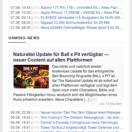
07.08. 10:45 |
(00)
Xiaomi 17T Pro 1TB + Unlimited 5G + Alles-Flat im o2 Netz für 29,99€/Monat – eff. 1,15€/Monat
07.08. 10:30 |
(00)
Apple iPhone 17 256GB + 250GB 5G + Alles-Flat im Telekom-Netz für 34€/Monat – eff. 6,29€/Monat
07.08. 09:15 |
(00)
PLAYBOY Jahresabo (15 Ausgaben) für NUR 45€ (statt 198€)
07.08. 08:33 |
(00)
Gigaset CL390 Schnurlostelefon für 29,99€
07.08. 08:30 |
(00)
Atera 022685 Fahrradträger Strada Sport 3 für 337,48€
GAMING-NEWS
Naturalist Update für Ball x Pit verfügbar —
neuer Content auf allen Plattformen
Das letzte und natürlich wieder
kostenlose Update für das erfolgreiche
Ball-Bouncing-Roguelite BALL x PIT ist
da! The Naturalist Update ist ab sofort auf
allen Plattformen verfügbar und fügt dem
Spiel noch mehr Charaktere, Bälle und
Passive Fähigkeiten hinzu, wodurch sich die Möglichkeiten eines
Runs erheblich erweitern. Neue Charaktere
[…]
(00)
vor 13 Stunden
06.08. 22:26 |
(00)
Neuer Horror‑Titel The Skin Stapler feiert Release
06.08. 19:42 |
(00)
Tom Clancy’s The Division Resurgence – ab sofort für euch verfügbar
06.08. 19:41 |
(00)
Farmer’s Dynasty 2 bringt euch neue Fahrzeuge
06.08. 19:41 |
(00)
Tower Tactics 2 angekündigt: Tower Defense und Deckbuilding Kombo kehrt zurück