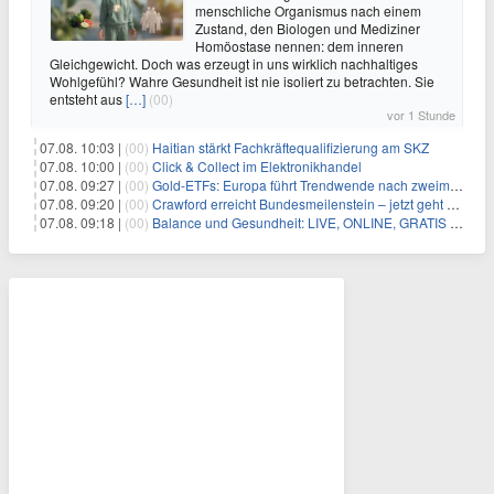
menschliche Organismus nach einem
Zustand, den Biologen und Mediziner
Homöostase nennen: dem inneren
Gleichgewicht. Doch was erzeugt in uns wirklich nachhaltiges
Wohlgefühl? Wahre Gesundheit ist nie isoliert zu betrachten. Sie
entsteht aus
[…]
(00)
vor 1 Stunde
07.08. 10:03 |
(00)
Haitian stärkt Fachkräftequalifizierung am SKZ
07.08. 10:00 |
(00)
Click & Collect im Elektronikhandel
07.08. 09:27 |
(00)
Gold-ETFs: Europa führt Trendwende nach zweimonatiger Schwächephase an
07.08. 09:20 |
(00)
Crawford erreicht Bundesmeilenstein – jetzt geht es in die finale Phase!
07.08. 09:18 |
(00)
Balance und Gesundheit: LIVE, ONLINE, GRATIS am Mi 19.08.2026 um 19:00 Uhr