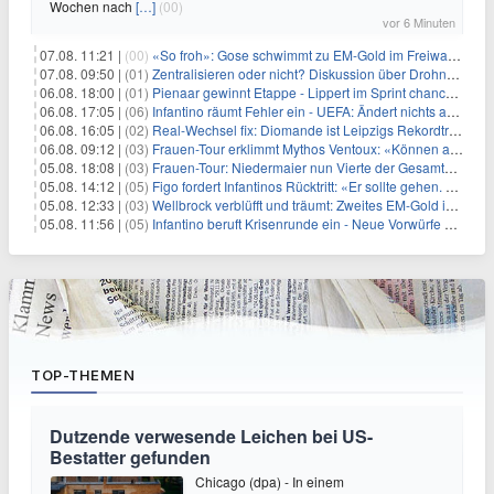
Wochen nach
[…]
(00)
vor 6 Minuten
07.08. 11:21 |
(00)
«So froh»: Gose schwimmt zu EM-Gold im Freiwasser
07.08. 09:50 |
(01)
Zentralisieren oder nicht? Diskussion über Drohnenabwehr
06.08. 18:00 |
(01)
Pienaar gewinnt Etappe - Lippert im Sprint chancenlos
06.08. 17:05 |
(06)
Infantino räumt Fehler ein - UEFA: Ändert nichts an Boykott
06.08. 16:05 |
(02)
Real-Wechsel fix: Diomande ist Leipzigs Rekordtransfer
06.08. 09:12 |
(03)
Frauen-Tour erklimmt Mythos Ventoux: «Können alles schaffen»
05.08. 18:08 |
(03)
Frauen-Tour: Niedermaier nun Vierte der Gesamtwertung
05.08. 14:12 |
(05)
Figo fordert Infantinos Rücktritt: «Er sollte gehen. Jetzt»
05.08. 12:33 |
(03)
Wellbrock verblüfft und träumt: Zweites EM-Gold in Paris
05.08. 11:56 |
(05)
Infantino beruft Krisenrunde ein - Neue Vorwürfe gegen FIFA
TOP-THEMEN
Dutzende verwesende Leichen bei US-
Bestatter gefunden
Chicago (dpa) - In einem