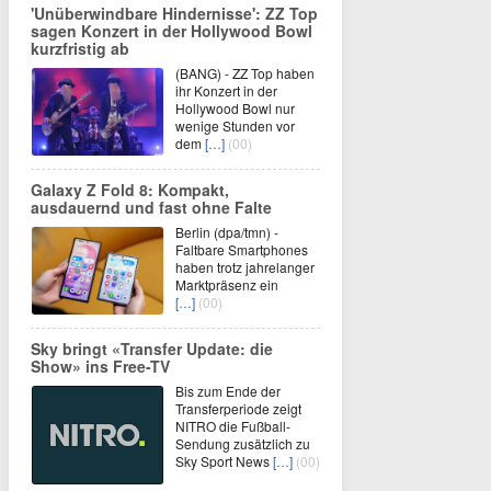
'Unüberwindbare Hindernisse': ZZ Top
sagen Konzert in der Hollywood Bowl
kurzfristig ab
(BANG) - ZZ Top haben
ihr Konzert in der
Hollywood Bowl nur
wenige Stunden vor
dem
[…]
(00)
Galaxy Z Fold 8: Kompakt,
ausdauernd und fast ohne Falte
Berlin (dpa/tmn) -
Faltbare Smartphones
haben trotz jahrelanger
Marktpräsenz ein
[…]
(00)
Sky bringt «Transfer Update: die
Show» ins Free-TV
Bis zum Ende der
Transferperiode zeigt
NITRO die Fußball-
Sendung zusätzlich zu
Sky Sport News
[…]
(00)