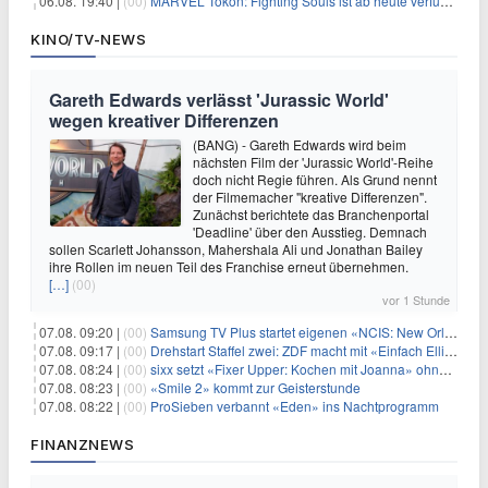
06.08. 19:40 |
(00)
MARVEL Tōkon: Fighting Souls ist ab heute verfügbar
KINO/TV-NEWS
Gareth Edwards verlässt 'Jurassic World'
wegen kreativer Differenzen
(BANG) - Gareth Edwards wird beim
nächsten Film der 'Jurassic World'-Reihe
doch nicht Regie führen. Als Grund nennt
der Filmemacher "kreative Differenzen".
Zunächst berichtete das Branchenportal
'Deadline' über den Ausstieg. Demnach
sollen Scarlett Johansson, Mahershala Ali und Jonathan Bailey
ihre Rollen im neuen Teil des Franchise erneut übernehmen.
[…]
(00)
vor 1 Stunde
07.08. 09:20 |
(00)
Samsung TV Plus startet eigenen «NCIS: New Orleans»-Sender
07.08. 09:17 |
(00)
Drehstart Staffel zwei: ZDF macht mit «Einfach Elli» weiter
07.08. 08:24 |
(00)
sixx setzt «Fixer Upper: Kochen mit Joanna» ohne Pause fort
07.08. 08:23 |
(00)
«Smile 2» kommt zur Geisterstunde
07.08. 08:22 |
(00)
ProSieben verbannt «Eden» ins Nachtprogramm
FINANZNEWS