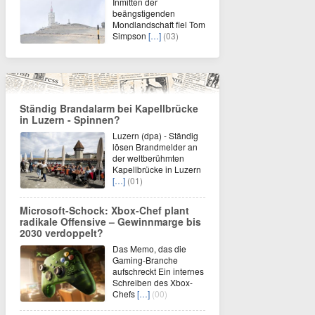
Inmitten der
beängstigenden
Mondlandschaft fiel Tom
Simpson
[…]
(03)
Ständig Brandalarm bei Kapellbrücke
in Luzern - Spinnen?
Luzern (dpa) - Ständig
lösen Brandmelder an
der weltberühmten
Kapellbrücke in Luzern
[…]
(01)
Microsoft-Schock: Xbox-Chef plant
radikale Offensive – Gewinnmarge bis
2030 verdoppelt?
Das Memo, das die
Gaming-Branche
aufschreckt Ein internes
Schreiben des Xbox-
Chefs
[…]
(00)