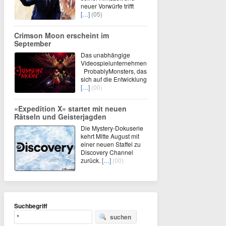
neuer Vorwürfe trifft
[…]
(05)
Crimson Moon erscheint im
September
Das unabhängige
Videospielunternehmen
ProbablyMonsters, das
sich auf die Entwicklung
[…]
(00)
«Expedition X» startet mit neuen
Rätseln und Geisterjagden
Die Mystery-Dokuserie
kehrt Mitte August mit
einer neuen Staffel zu
Discovery Channel
zurück.
[…]
(00)
Suchbegriff
suchen