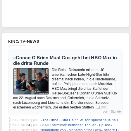
KINO/TV-NEWS
«Conan O'Brien Must Go» geht bei HBO Max in
die dritte Runde
Die Reise-Dokuserie mit dem US-
amerikanischen Late-Night-Star führt
diesmal nach Indien, in die Niederlande,
auf die Philippinen und nach Marokko.
HBO Max bringt die dritte Staffel der
Reise-Dokuserie Conan O'Brien Must Go
am 22. August nach Deutschland, Österreich, in die Schweiz,
nach Luxemburg und Liechtenstein. Die vier neuen Episoden
erscheinen wöchentlich. Die ersten beiden Staffeln
[…]
(00)
vor 1 Stunde
06.08. 23:55 |
(00)
«The Office»-Star Rainn Wilson spricht neue neuseeländische Serie «Settling»
06.08. 23:54 |
(00)
STARZ terminiert britischen Thriller «Tip Toe»
06.08. 23:52 |
(00)
Neuauflage von «Monarch of the Glen» besetzt Hauptrollen