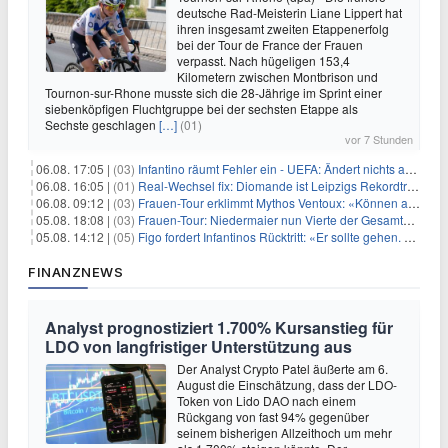
deutsche Rad-Meisterin Liane Lippert hat
ihren insgesamt zweiten Etappenerfolg
bei der Tour de France der Frauen
verpasst. Nach hügeligen 153,4
Kilometern zwischen Montbrison und
Tournon-sur-Rhone musste sich die 28-Jährige im Sprint einer
siebenköpfigen Fluchtgruppe bei der sechsten Etappe als
Sechste geschlagen
[…]
(01)
vor 7 Stunden
06.08. 17:05 |
(03)
Infantino räumt Fehler ein - UEFA: Ändert nichts an Boykott
06.08. 16:05 |
(01)
Real-Wechsel fix: Diomande ist Leipzigs Rekordtransfer
06.08. 09:12 |
(03)
Frauen-Tour erklimmt Mythos Ventoux: «Können alles schaffen»
05.08. 18:08 |
(03)
Frauen-Tour: Niedermaier nun Vierte der Gesamtwertung
05.08. 14:12 |
(05)
Figo fordert Infantinos Rücktritt: «Er sollte gehen. Jetzt»
FINANZNEWS
Analyst prognostiziert 1.700% Kursanstieg für
LDO von langfristiger Unterstützung aus
Der Analyst Crypto Patel äußerte am 6.
August die Einschätzung, dass der LDO-
Token von Lido DAO nach einem
Rückgang von fast 94% gegenüber
seinem bisherigen Allzeithoch um mehr