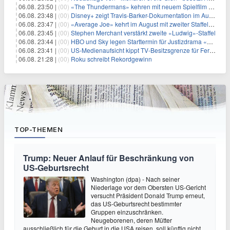
06.08. 23:50 |
(00)
«The Thundermans» kehren mit neuem Spielfilm zurück
06.08. 23:48 |
(00)
Disney+ zeigt Travis-Barker-Dokumentation im August
06.08. 23:47 |
(00)
«Average Joe» kehrt im August mit zweiter Staffel zurück
06.08. 23:45 |
(00)
Stephen Merchant verstärkt zweite «Ludwig»-Staffel
06.08. 23:44 |
(00)
HBO und Sky legen Starttermin für Justizdrama «War» fest
06.08. 23:41 |
(00)
US-Medienaufsicht kippt TV-Besitzsgrenze für Fernsehsender
06.08. 21:28 |
(00)
Roku schreibt Rekordgewinn
TOP-THEMEN
Trump: Neuer Anlauf für Beschränkung von
US-Geburtsrecht
Washington (dpa) - Nach seiner
Niederlage vor dem Obersten US-Gericht
versucht Präsident Donald Trump erneut,
das US-Geburtsrecht bestimmter
Gruppen einzuschränken.
Neugeborenen, deren Mütter
ausschließlich für die Geburt in die USA reisen, soll künftig nicht