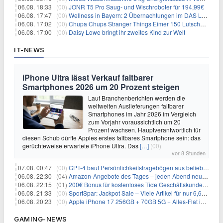
06.08. 18:33 |
(00)
JONR T5 Pro Saug- und Wischroboter für 194,99€
06.08. 17:47 |
(00)
Wellness in Bayern: 2 Übernachtungen im DAS LUDWIG Sports Resort inkl. HP + Wellness ab 174€ p.P.
06.08. 17:02 |
(00)
Chupa Chups Stranger Things Eimer 150 Lutscher für 21,95€
06.08. 17:00 |
(00)
Daisy Lowe bringt ihr zweites Kind zur Welt
IT-NEWS
iPhone Ultra lässt Verkauf faltbarer
Smartphones 2026 um 20 Prozent steigen
Laut Branchenberichten werden die
weltweiten Auslieferungen faltbarer
Smartphones im Jahr 2026 im Vergleich
zum Vorjahr voraussichtlich um 20
Prozent wachsen. Hauptverantwortlich für
diesen Schub dürfte Apples erstes faltbares Smartphone sein: das
gerüchteweise erwartete iPhone Ultra. Das
[…]
(00)
vor 8 Stunden
07.08. 00:47 |
(00)
GPT-4 baut Persönlichkeitsfragebögen aus beliebigen Texten und sagt Antworten voraus
06.08. 22:30 |
(04)
Amazon-Angebote des Tages – jeden Abend neue Deals zum Stöbern
06.08. 22:15 |
(01)
200€ Bonus für kostenloses Tide Geschäftskundenkonto
06.08. 21:33 |
(00)
SportSpar: Jackpot Sale – Viele Artikel für nur 6,66€ – nur 48 Stunden
06.08. 20:23 |
(00)
Apple iPhone 17 256GB + 70GB 5G + Alles-Flat im Vodafone-Netz für 34,99€/Monat – eff. 4,65€/Monat
GAMING-NEWS