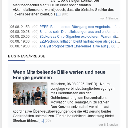
als 1.700% steigen könnte. Der
Marktbeobachter sieht LDO in einer hochriskanten
Akkumulationszone, warnt jedoch, dass die bärische Struktur des
Tokens bestehen bleibt, bis
[…]
(00)
vor 1 Stunde
06.08. 21:53 |
(00)
PEPE: Bedeutender Rückgang des Angebots auf Börsen – Was kommt als Nächstes?
06.08. 20:28 |
(00)
Binance setzt Dienstleistungen aus und entfernt mehrere Krypto-Paare: Wer ist betroffen?
06.08. 20:00 |
(00)
Südkoreas Chip-Giganten explodieren: Warum dieser Rekord-Tag die KI-Branche erschüttert
06.08. 19:00 |
(00)
EZB-Schock: Inflation bleibt hartnäckiger als gedacht – 2027 wird zum kritischen Test
06.08. 19:00 |
(00)
Analyst prognostiziert Ethereum-Rallye auf $3.000 nach entscheidendem On-Chain-Ausbruch
BUSINESS/PRESSE
Wenn Mitarbeitende Bälle werfen und neue
Energie gewinnen
München, 06.08.2026 (lifePR) - Neuro-
Jonglage verbindet Jonglierbewegungen
mit Erkenntnissen aus der
Gehirnforschung, um Konzentration,
Motivation und Teamgefühl zu stärken.
Das Konzept setzt dabei vor allem auf
koordinative Überkreuzbewegungen, die die Aktivierung beider
Gehirnhälften unterstützen. Für die betriebliche Umsetzung bietet
Stephan Ehlers,
[…]
(00)
vor 8 Stunden