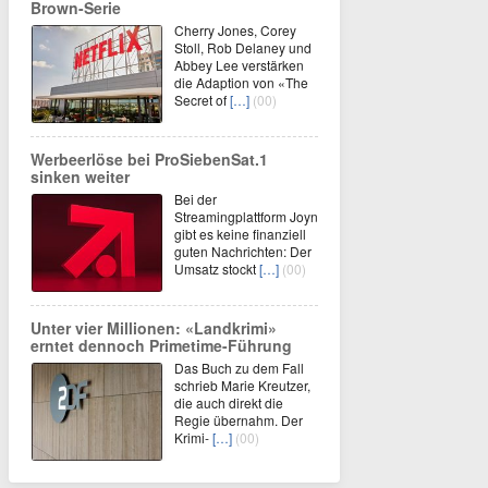
Brown-Serie
Cherry Jones, Corey
Stoll, Rob Delaney und
Abbey Lee verstärken
die Adaption von «The
Secret of
[…]
(00)
Werbeerlöse bei ProSiebenSat.1
sinken weiter
Bei der
Streamingplattform Joyn
gibt es keine finanziell
guten Nachrichten: Der
Umsatz stockt
[…]
(00)
Unter vier Millionen: «Landkrimi»
erntet dennoch Primetime-Führung
Das Buch zu dem Fall
schrieb Marie Kreutzer,
die auch direkt die
Regie übernahm. Der
Krimi-
[…]
(00)