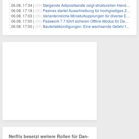
06.08. 17:34 |
(00)
Steigende Adipositasrate zeigt strukturellen Handlungsbedarf bei der Ernährung schulpflichtiger Kinder
06.08. 17:18 |
(00)
Pasinex startet Ausschreibung für hochgradiges Zinksulfidkonzentrat mit Germanium- und Silbergehalten und stellt ein Betriebsupdate bereit
06.08. 17:03 |
(00)
Variantenreiche Miniaturkupplungen für diverse Einsatzbereiche
06.08. 17:00 |
(00)
Passwork 7.7 führt sicheren Offline-Modus für Desktop- und Mobile-Apps ein
06.08. 17:00 |
(00)
Bauteilabkündigungen: Eine wachsende Gefahr für industrielle Elektroniksysteme
Netflix besetzt weitere Rollen für Dan-