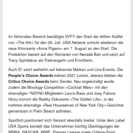
Im fiktionalen Bereich bestätigte SYFY den Start der dritten Staffel
von «The Ark» für den 29. Juli. USA Network schickt wiederum die
neue Krimiserie «Anna Pigeon» am 7. August an den Start. Die
Produktion basiert auf den Romanen von Nevada Barr und setzt auf
Tracy Spiridakos als Parkrangerin und Ermittlerin.
Auch E! setzt weiterhin auf bekannte Marken und Live-Events. Die
People’s Choice Awards
kehren 2027 zurück, ebenso bleiben die
Critics Choice Awards
beim Sender. Neu angekündigt wurde
zudem die Mixology-Competition «Cocktail Wars» mit den
ehemaligen *NSYNC-Mitgliedern Lance Bass und Joey Fatone.
Hinzu kommt die Reality-Dokuserie «The Golden Life», in der
mehrere ehemalige «Real Housewives of New York City»-Gesichter
gemeinsam in Palm Beach auftreten.
Sportlich positioniert sich Versant ebenfalls breiter. Unter dem Label
USA Sports bündelt das Unternehmen künftig Übertragungen der
WNBA, NASCAR, WWE, Premier League sowie College-Sport.