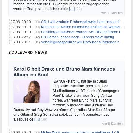
mehr automatisch die US-Staatsbürgerschaft zugesprochen
werden. Trump unterzeichnete ein
[…]
(00)
vor 30 Minuten
07.08. 00:00 |
(00)
CDU will zentrale Drohnenabwehr beim Innenministerium
07.08. 00:00 |
(00)
Kommunen wollen nationalen Kraftakt für Wasserversorgung
07.08. 00:00 |
(00)
Sozialorganisationen warnen vor Hitzegefahren für Obdachlose
06.08. 22:17 |
(02)
US-Börsen lassen nach - Ölpreis steigt kräftig
06.08. 20:51 |
(01)
Verteidigungspolitiker will Nato-Konsultationen nach Drohnenfund
BOULEVARD-NEWS
Karol G holt Drake und Bruno Mars für neues
Album ins Boot
(BANG) - Karol G hat die mit Stars
gespickte Trackliste ihres sechsten
Studioalbums veröffentlicht. "Champagne
Papi" Drake ist auf dem Song 'Ahí' zu
hören, während Bruno Mars auf 'Still'
mitwirkt. Außerdem sind Judeline und
Rusowsky auf 'Bby Wow' zu hören. Cigarettes After Sex-Sänger
und Gitarrist Greg Gonzalez spielt auf dem Albumabschluss
'Después de
[…]
(00)
vor 8 Stunden
06.08. 20:46 |
(00)
Midea Waschmaschine 8 kg Energieklasse A-10% 1400 U/Min für 289,97€