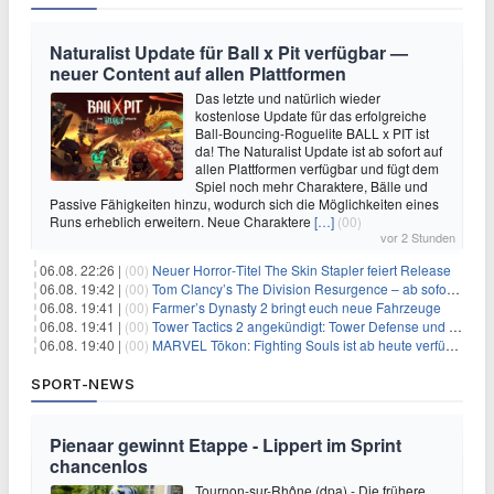
Naturalist Update für Ball x Pit verfügbar —
neuer Content auf allen Plattformen
Das letzte und natürlich wieder
kostenlose Update für das erfolgreiche
Ball-Bouncing-Roguelite BALL x PIT ist
da! The Naturalist Update ist ab sofort auf
allen Plattformen verfügbar und fügt dem
Spiel noch mehr Charaktere, Bälle und
Passive Fähigkeiten hinzu, wodurch sich die Möglichkeiten eines
Runs erheblich erweitern. Neue Charaktere
[…]
(00)
vor 2 Stunden
06.08. 22:26 |
(00)
Neuer Horror‑Titel The Skin Stapler feiert Release
06.08. 19:42 |
(00)
Tom Clancy’s The Division Resurgence – ab sofort für euch verfügbar
06.08. 19:41 |
(00)
Farmer’s Dynasty 2 bringt euch neue Fahrzeuge
06.08. 19:41 |
(00)
Tower Tactics 2 angekündigt: Tower Defense und Deckbuilding Kombo kehrt zurück
06.08. 19:40 |
(00)
MARVEL Tōkon: Fighting Souls ist ab heute verfügbar
SPORT-NEWS
Pienaar gewinnt Etappe - Lippert im Sprint
chancenlos
Tournon-sur-Rhône (dpa) - Die frühere