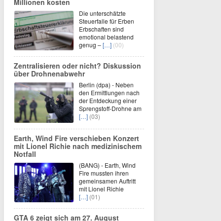
Millionen kosten
Die unterschätzte
Steuerfalle für Erben
Erbschaften sind
emotional belastend
genug –
[…]
(00)
Zentralisieren oder nicht? Diskussion
über Drohnenabwehr
Berlin (dpa) - Neben
den Ermittlungen nach
der Entdeckung einer
Sprengstoff-Drohne am
[…]
(03)
Earth, Wind Fire verschieben Konzert
mit Lionel Richie nach medizinischem
Notfall
(BANG) - Earth, Wind
Fire mussten ihren
gemeinsamen Auftritt
mit Lionel Richie
[…]
(01)
GTA 6 zeigt sich am 27. August