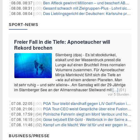
08.08. 08:37 |
(00)
Ben Affleck gewinnt Millionen – und beschert ABC Top-Quoten
08.08. 08:31 |
(00)
Gesamt schwach mit Zielgruppen-Plus - Lohnt sich First Dates Hotel doch?
08.08. 08:04 |
(00)
Das Lieblingsgericht der Deutschen: Karlsruhe prägt seit 75 Jahren die Republik
SPORT-NEWS
Freier Fall in die Tiefe: Apnoetaucher will
Rekord brechen
Starnberg (dpa) - Es ist stockdunkel,
eiskalt und der Wasserdruck presst die
Lunge auf einen Bruchteil ihres normalen
Volumens zusammen. Für Apnoetaucher
Minja Marinković fühlt sich die Tiefe an
«wie auf einem anderen Planeten. Man
ist sehr ruhig – und sehr alleine». Am Samstag will der 29-Jährige
im Starnberger See an der Allmannshauser Steilwand mit
[…]
(01)
vor 5 Stunden
07.08. 22:05 |
(00)
PGA Tour bleibt standhaft gegen LIV Golf Fusion in einem sich wandelnden Sportumfeld
07.08. 21:06 |
(00)
PGA Tour-CEO weist Gespräche über eine Fusion mit LIV Golf zurück und bekräftigt die Wettbewerbslandschaft
07.08. 17:59 |
(04)
Polnische Fahrerin siegt am Mont Ventoux und holt Tour-Gelb
07.08. 16:15 |
(04)
Gose bejubelt EM-Gold - Wellbrock in der Seine ausgebremst
07.08. 11:46 |
(02)
Kampf um die Macht: Wer ist für und wer gegen Infantino?
BUSINESS/PRESSE