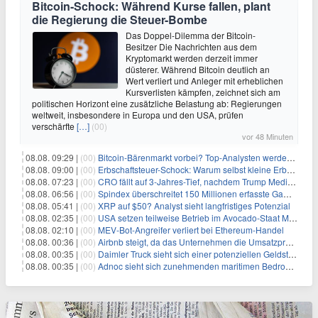
Bitcoin-Schock: Während Kurse fallen, plant
die Regierung die Steuer-Bombe
Das Doppel-Dilemma der Bitcoin-
Besitzer Die Nachrichten aus dem
Kryptomarkt werden derzeit immer
düsterer. Während Bitcoin deutlich an
Wert verliert und Anleger mit erheblichen
Kursverlisten kämpfen, zeichnet sich am
politischen Horizont eine zusätzliche Belastung ab: Regierungen
weltweit, insbesondere in Europa und den USA, prüfen
verschärfte
[…]
(00)
vor 48 Minuten
08.08. 09:29 |
(00)
Bitcoin-Bärenmarkt vorbei? Top-Analysten werden optimistisch, aber die Geschichte sagt etwas anderes
08.08. 09:00 |
(00)
Erbschaftsteuer-Schock: Warum selbst kleine Erbschaften den Fiskus Millionen kosten
08.08. 07:23 |
(00)
CRO fällt auf 3-Jahres-Tief, nachdem Trump Media zwei große Crypto.com-Deals storniert
08.08. 06:56 |
(00)
Spindex überschreitet 150 Millionen erfasste Gaming-Ereignisse in Echtzeit-Datenpipeline
08.08. 05:41 |
(00)
XRP auf $50? Analyst sieht langfristiges Potenzial
08.08. 02:35 |
(00)
USA setzen teilweise Betrieb im Avocado-Staat Michoacán in Mexiko wieder in Gang
08.08. 02:10 |
(00)
MEV-Bot-Angreifer verliert bei Ethereum-Handel
08.08. 00:36 |
(00)
Airbnb steigt, da das Unternehmen die Umsatzprognose anhebt und starkes Wachstum signalisiert
08.08. 00:35 |
(00)
Daimler Truck sieht sich einer potenziellen Geldstrafe von 1 Milliarde Euro aufgrund von EU-Emissionsvorschriften gegenüber
08.08. 00:35 |
(00)
Adnoc sieht sich zunehmenden maritimen Bedrohungen angesichts regionaler Spannungen gegenüber