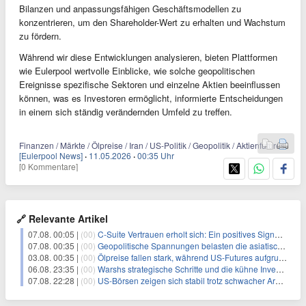
Bilanzen und anpassungsfähigen Geschäftsmodellen zu
konzentrieren, um den Shareholder-Wert zu erhalten und Wachstum
zu fördern.
Während wir diese Entwicklungen analysieren, bieten Plattformen
wie Eulerpool wertvolle Einblicke, wie solche geopolitischen
Ereignisse spezifische Sektoren und einzelne Aktien beeinflussen
können, was es Investoren ermöglicht, informierte Entscheidungen
in einem sich ständig verändernden Umfeld zu treffen.
Finanzen / Märkte / Ölpreise / Iran / US-Politik / Geopolitik / Aktienfutures
[Eulerpool News]
·
11.05.2026
·
00:35 Uhr
[0 Kommentare]
🔗 Relevante Artikel
07.08. 00:05 |
(00)
C-Suite Vertrauen erholt sich: Ein positives Signal für Wachstum
07.08. 00:35 |
(00)
Geopolitische Spannungen belasten die asiatischen Märkte, während die Ölpreise steigen
03.08. 00:35 |
(00)
Ölpreise fallen stark, während US-Futures aufgrund erneuter Iran-Verhandlungen steigen
06.08. 23:35 |
(00)
Warshs strategische Schritte und die kühne Investition von Situational Awareness
07.08. 22:28 |
(00)
US-Börsen zeigen sich stabil trotz schwacher Arbeitsmarktdaten