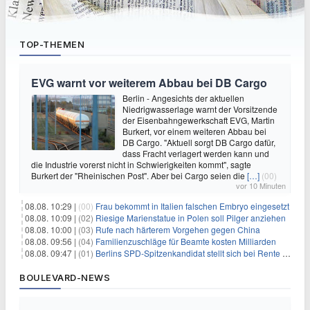
TOP-THEMEN
EVG warnt vor weiterem Abbau bei DB Cargo
Berlin - Angesichts der aktuellen
Niedrigwasserlage warnt der Vorsitzende
der Eisenbahngewerkschaft EVG, Martin
Burkert, vor einem weiteren Abbau bei
DB Cargo. "Aktuell sorgt DB Cargo dafür,
dass Fracht verlagert werden kann und
die Industrie vorerst nicht in Schwierigkeiten kommt", sagte
Burkert der "Rheinischen Post". Aber bei Cargo seien die
[…]
(00)
vor 10 Minuten
08.08. 10:29 |
(00)
Frau bekommt in Italien falschen Embryo eingesetzt
08.08. 10:09 |
(02)
Riesige Marienstatue in Polen soll Pilger anziehen
08.08. 10:00 |
(03)
Rufe nach härterem Vorgehen gegen China
08.08. 09:56 |
(04)
Familienzuschläge für Beamte kosten Milliarden
08.08. 09:47 |
(01)
Berlins SPD-Spitzenkandidat stellt sich bei Rente mit 63 quer
BOULEVARD-NEWS