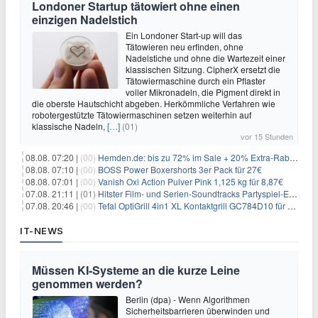
Londoner Startup tätowiert ohne einen
einzigen Nadelstich
Ein Londoner Start-up will das
Tätowieren neu erfinden, ohne
Nadelstiche und ohne die Wartezeit einer
klassischen Sitzung. CipherX ersetzt die
Tätowiermaschine durch ein Pflaster
voller Mikronadeln, die Pigment direkt in
die oberste Hautschicht abgeben. Herkömmliche Verfahren wie
robotergestützte Tätowiermaschinen setzen weiterhin auf
klassische Nadeln,
[…]
(01)
vor 15 Stunden
08.08. 07:20 |
(00)
Hemden.de: bis zu 72% im Sale + 20% Extra-Rabatt dank Gutschein
08.08. 07:10 |
(00)
BOSS Power Boxershorts 3er Pack für 27€
08.08. 07:01 |
(00)
Vanish Oxi Action Pulver Pink 1,125 kg für 8,87€
07.08. 21:11 |
(01)
Hitster Film- und Serien-Soundtracks Partyspiel-Erweiterung für 6,99€
07.08. 20:46 |
(00)
Tefal OptiGrill 4in1 XL Kontaktgrill GC784D10 für 239,99€
IT-NEWS
Müssen KI-Systeme an die kurze Leine
genommen werden?
Berlin (dpa) - Wenn Algorithmen
Sicherheitsbarrieren überwinden und