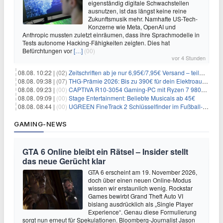
eigenständig digitale Schwachstellen
ausnutzen, ist das längst keine reine
Zukunftsmusik mehr. Namhafte US-Tech-
Konzerne wie Meta, OpenAI und
Anthropic mussten zuletzt einräumen, dass ihre Sprachmodelle in
Tests autonome Hacking-Fähigkeiten zeigten. Dies hat
Befürchtungen vor
[…]
(00)
vor 4 Stunden
08.08. 10:22 |
(02)
Zeitschriften ab je nur 6,95€/7,95€ Versand – teilweise selbstkündigend!
08.08. 09:38 |
(07)
THG-Prämie 2026: Bis zu 390€ für dein Elektroauto mit geld-fuer-eAuto.de
08.08. 09:23 |
(00)
CAPTIVA R10-3054 Gaming-PC mit Ryzen 7 9800X3D und RTX 5080 für 2.599€
08.08. 09:09 |
(00)
Stage Entertainment: Beliebte Musicals ab 45€
08.08. 08:44 |
(00)
UGREEN FineTrack 2 Schlüsselfinder im Fußball-Design für 10,98€
GAMING-NEWS
GTA 6 Online bleibt ein Rätsel – Insider stellt
das neue Gerücht klar
GTA 6 erscheint am 19. November 2026,
doch über einen neuen Online-Modus
wissen wir erstaunlich wenig. Rockstar
Games bewirbt Grand Theft Auto VI
bislang ausdrücklich als „Single Player
Experience“. Genau diese Formulierung
sorgt nun erneut für Spekulationen. Bloomberg-Journalist Jason