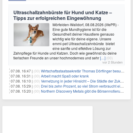
Ultraschallzahnbürste für Hund und Katze –
Tipps zur erfolgreichen Eingewöhnung
Mörfelden-Walldorf, 08.08.2026 (lifePR) -
Eine gute Mundhygiene ist für die
Gesundheit deiner Haustiere genauso
wichtig wie für deine eigene. Unsere
emmi-pet Ultraschallzahnbürste bietet
eine sanfte und effektive Lösung zur
Zahnpflege für Hunde und Katzen. Doch wie gewöhnst du deine
tierischen Freunde an unser hochmodernes und sehr
[…]
(00)
vor 2 Stunden
07.08. 16:47 |
(00)
Wirtschaftsstaatssekretär Thomas Dörflinger besucht Handwerksbetrieb im Kammerbezirk Freiburg
07.08. 16:31 |
(00)
Arbeit macht Spaß oder krank
07.08. 16:10 |
(00)
Vernetzung in jeder Hinsicht – Die Städte der Zukunft sind grün-blau
07.08. 15:29 |
(00)
Drei bis zehn Prozent, so viel Strom verbraucht ein Aufzug im Gebäude
07.08. 15:20 |
(00)
Northern Discovery Metals gibt die Börsennotierung an der Frankfurter Wertpapierbörse bekannt