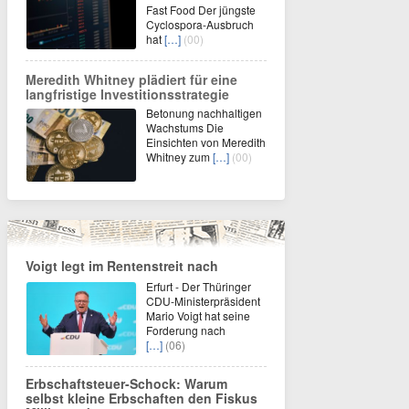
Fast Food Der jüngste
Cyclospora-Ausbruch
hat
[…]
(00)
Meredith Whitney plädiert für eine
langfristige Investitionsstrategie
Betonung nachhaltigen
Wachstums Die
Einsichten von Meredith
Whitney zum
[…]
(00)
Voigt legt im Rentenstreit nach
Erfurt - Der Thüringer
CDU-Ministerpräsident
Mario Voigt hat seine
Forderung nach
[…]
(06)
Erbschaftsteuer-Schock: Warum
selbst kleine Erbschaften den Fiskus