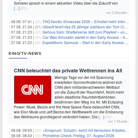
Schreier sprach in einem aktuellen Video über die Zukunft von
[…]
(00)
vor 2 Stunden
08.08. 07:41 |
(00)
THQ Nordic Showcase 2026 – Erhaltet mehr Informationen
07.08. 21:24 |
(01)
Ubisoft feiert das 25-jährige Jubiläum der Tom Clancy’s Ghost Recon-Reihe
07.08. 21:23 |
(00)
Serious Sam: Shatterverse lädt zum Playtest – und erscheint schon bald!
07.08. 21:23 |
(00)
Car Was Simulator startet in den Early Access – bald gehts los!
07.08. 21:22 |
(00)
Expeditions: Samurai – Start in den Early Access ab heute im feudalen Japan
KINO/TV-NEWS
CNN beleuchtet das private Wettrennen ins All
Wenige Tage vor der mit Spannung
erwarteten Sonnenfinsternis widmet sich
CNN dem milliardenschweren Wettlauf
um die Zukunft der Raumfahrt. Nicht mehr
allein staatliche Raumfahrtbehörden
bestimmen den Weg ins All. Mit Eclipsing
Power: Musk, Bezos and the New Space Race beleuchtet CNN,
wie Elon Musk und Jeff Bezos den Wettbewerb um die Eroberung
des Weltraums grundlegend verändert haben. Die
[…]
(00)
vor 1 Stunde
08.08. 09:05 |
(00)
«Einspruch, Schatz!» kehrt mit tierischem Erbstreit zurück
08.08. 08:43 |
(00)
Primetime-Check: Freitag, 07. Augsut 2026