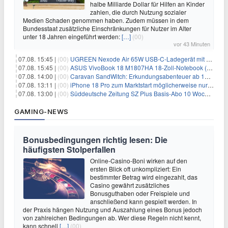
halbe Milliarde Dollar für Hilfen an Kinder
zahlen, die durch Nutzung sozialer
Medien Schaden genommen haben. Zudem müssen in dem
Bundesstaat zusätzliche Einschränkungen für Nutzer im Alter
unter 18 Jahren eingeführt werden:
[…]
(00)
vor 43 Minuten
07.08. 15:45 |
(00)
UGREEN Nexode Air 65W USB-C-Ladegerät mit GaN-Technik für 24,99€
07.08. 15:45 |
(00)
ASUS VivoBook 18 M1807HA 18-Zoll-Notebook (Ryzen 7, 16GB) für 734,57€
07.08. 14:00 |
(00)
Caravan SandWitch: Erkundungsabenteuer ab 13.08. gratis im Epic Games Store
07.08. 13:11 |
(00)
iPhone 18 Pro zum Marktstart möglicherweise nur begrenzt verfügbar
07.08. 13:00 |
(00)
Süddeutsche Zeitung SZ Plus Basis-Abo 10 Wochen für 10€
GAMING-NEWS
Bonusbedingungen richtig lesen: Die
häufigsten Stolperfallen
Online-Casino-Boni wirken auf den
ersten Blick oft unkompliziert: Ein
bestimmter Betrag wird eingezahlt, das
Casino gewährt zusätzliches
Bonusguthaben oder Freispiele und
anschließend kann gespielt werden. In
der Praxis hängen Nutzung und Auszahlung eines Bonus jedoch
von zahlreichen Bedingungen ab. Wer diese Regeln nicht kennt,
kann schnell
[…]
(00)