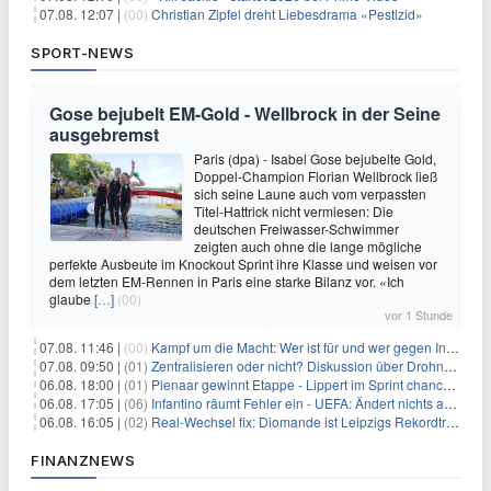
07.08. 12:07 |
(00)
Christian Zipfel dreht Liebesdrama «Pestizid»
SPORT-NEWS
Gose bejubelt EM-Gold - Wellbrock in der Seine
ausgebremst
Paris (dpa) - Isabel Gose bejubelte Gold,
Doppel-Champion Florian Wellbrock ließ
sich seine Laune auch vom verpassten
Titel-Hattrick nicht vermiesen: Die
deutschen Freiwasser-Schwimmer
zeigten auch ohne die lange mögliche
perfekte Ausbeute im Knockout Sprint ihre Klasse und weisen vor
dem letzten EM-Rennen in Paris eine starke Bilanz vor. «Ich
glaube
[…]
(00)
vor 1 Stunde
07.08. 11:46 |
(00)
Kampf um die Macht: Wer ist für und wer gegen Infantino?
07.08. 09:50 |
(01)
Zentralisieren oder nicht? Diskussion über Drohnenabwehr
06.08. 18:00 |
(01)
Pienaar gewinnt Etappe - Lippert im Sprint chancenlos
06.08. 17:05 |
(06)
Infantino räumt Fehler ein - UEFA: Ändert nichts an Boykott
06.08. 16:05 |
(02)
Real-Wechsel fix: Diomande ist Leipzigs Rekordtransfer
FINANZNEWS