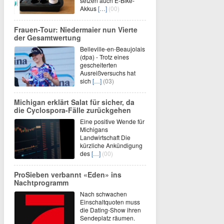
setzen auch E-Bike-
Akkus
[…]
(00)
Frauen-Tour: Niedermaier nun Vierte
der Gesamtwertung
Belleville-en-Beaujolais
(dpa) - Trotz eines
gescheiterten
Ausreißversuchs hat
sich
[…]
(03)
Michigan erklärt Salat für sicher, da
die Cyclospora-Fälle zurückgehen
Eine positive Wende für
Michigans
Landwirtschaft Die
kürzliche Ankündigung
des
[…]
(00)
ProSieben verbannt «Eden» ins
Nachtprogramm
Nach schwachen
Einschaltquoten muss
die Dating-Show ihren
Sendeplatz räumen.