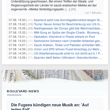
Unterstützung geschlossen. Bei einem Treffen der Staats- und
Regierungschefs der Länder im saudi-arabischen Mekka sei der
sogenannte «Mekka Verteidigungspakt»
[…]
(03)
vor 7 Minuten
07.08. 15:50 |
(00)
Saarland setzt Lkw-Sonntagsfahrverbot wegen Niedrigwasser aus
07.08. 15:42 |
(10)
Trump: Neuer Anlauf für Beschränkung von US-Geburtsrecht
07.08. 15:39 |
(03)
Niedrigwasser der Donau gibt tote Wehrmachtssoldaten frei
07.08. 15:33 |
(00)
WM-Song an Spitze der Single-Charts - Blumengarten auf Platz zwei
07.08. 15:31 |
(00)
Obduktion: Kleinkind in Preetz ertrank im Pool
07.08. 15:23 |
(00)
Sächsische Schweiz nach Unwetter teilweise gesperrt
07.08. 14:57 |
(00)
Saudi-Arabien, Türkei und Pakistan schließen Militärbündnis
07.08. 14:39 |
(02)
Union und SPD lehnen Fuest-Vorschlag zur Mehrwertsteuer ab
07.08. 14:35 |
(00)
US-Arbeitslosenquote sinkt im Juli leicht auf 4,1 Prozent
07.08. 14:26 |
(00)
Spanien stellt Italien Ultimatum: Grenzkontrollen beenden
BOULEVARD-NEWS
Die Fugees kündigen neue Musik an: 'Auf
jeden Fall'