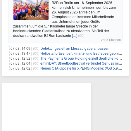
B2Run Berlin am 16. September 2026
können sich Unternehmen noch bis zum
26. August 2026 anmelden. Im
Olympiastadion kommen Mitarbeitende
aus Unternehmen jeder Größe
zusammen, um die 5,7 Kilometer lange Strecke in der
beeindruckenden Stadionkulisse zu absolvieren. Als Teil der
deutschlandweiten B2Run Laufserie
[…]
(00)
vor 3 Stunden
07.08. 14:09 |
(00)
Detektor gezielt an Messaufgabe anpassen
07.08. 13:47 |
(00)
Heliostar präsentiert Finanz- und Betriebsergebnis für das zweite Quartal 2026 mit Goldproduktion und Barreserven in Rekordhöhe
07.08. 12:52 |
(00)
The Payments Group Holding erzielt deutliche Fortschritte bei ihren AI-Projekten
07.08. 12:04 |
(00)
emmiDAY: Streetfoodfestival verbindet Genuss mit Engagement gegen Brustkrebs
07.08. 12:02 |
(00)
Neues OTA-Update für XPENG Modelle: XOS 5.9.5 erweitert Sicherheits-, Lade- und Komfortfunktionen