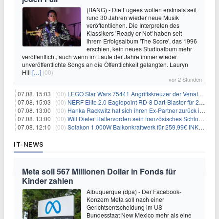
(BANG) - Die Fugees wollen erstmals seit
rund 30 Jahren wieder neue Musik
veröffentlichen. Die Interpreten des
Klassikers 'Ready or Not' haben seit
ihrem Erfolgsalbum 'The Score', das 1996
erschien, kein neues Studioalbum mehr
veröffentlicht, auch wenn im Laufe der Jahre immer wieder
unveröffentlichte Songs an die Öffentlichkeit gelangten. Lauryn
Hill
[…]
(00)
vor 2 Stunden
07.08. 15:03 |
(00)
LEGO Star Wars 75441 Angriffskreuzer der Venator-Klasse für 50,25€
07.08. 15:03 |
(00)
NERF Elite 2.0 Eaglepoint RD-8 Dart-Blaster für 20,49€
07.08. 13:00 |
(00)
Hanka Rackwitz hat sich ihren Ex-Partner zurück ins Haus geholt
07.08. 13:00 |
(00)
Will Dieter Hallervorden sein französisches Schloss verkaufen?
07.08. 12:10 |
(00)
Solakon 1.000W Balkonkraftwerk für 259,99€ INKL. VERSAND! 800W Wechselrichter, bifazial
IT-NEWS
Meta soll 567 Millionen Dollar in Fonds für
Kinder zahlen
Albuquerque (dpa) - Der Facebook-
Konzern Meta soll nach einer
Gerichtsentscheidung im US-
Bundesstaat New Mexico mehr als eine