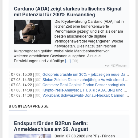
Cardano (ADA) zeigt starkes bullisches Signal
mit Potenzial für 200% Kursanstieg
Die Kryptowährung Cardano (ADA) hat in
letzter Zeit eine bemerkenswerte
Performance gezeigt und sich als der am
besten abschneidende digitale
Vermögenswert der vergangenen Woche
hervorgetan. Dies hat zu zahlreichen
Kursprognosen geführt, wobei viele Marktbeobachter von
weiteren erheblichen Gewinnen ausgehen. Aktuelle
Entwicklungen und zukünftige
[…]
(00)
vor 42 Minuten
07.08. 15:00 |
(00)
Goldpreis crashte um 30% – jetzt zeigen neue Daten: War es berechtigt?
07.08. 14:59 |
(00)
Stefan Zeidler: Dieser zehnjährige Aufwärtstrend macht mich optimistisch
07.08. 14:22 |
(00)
Commerz Real Capital: Florian Becker springt als Leiter ein
07.08. 14:08 |
(00)
Krypto-Preis-Analyse: ETH, XRP, ADA, BNB und HYPE
07.08. 14:06 |
(00)
Volksbank Schwarzwald-Donau-Neckar: Carmen Wedam übernimmt Aufsichtsratsvorsitz
BUSINESS/PRESSE
Endspurt für den B2Run Berlin:
Anmeldeschluss am 26. August
Berlin, 07.08.2026 (lifePR) - Für den