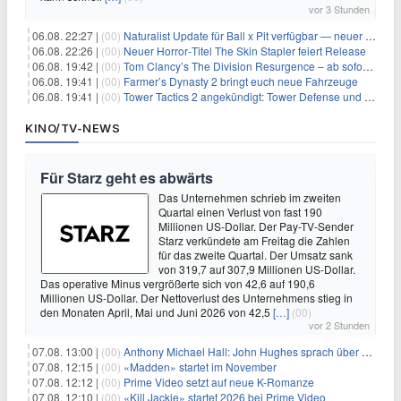
vor 3 Stunden
06.08. 22:27 |
(00)
Naturalist Update für Ball x Pit verfügbar — neuer Content auf allen Plattformen
06.08. 22:26 |
(00)
Neuer Horror‑Titel The Skin Stapler feiert Release
06.08. 19:42 |
(00)
Tom Clancy’s The Division Resurgence – ab sofort für euch verfügbar
06.08. 19:41 |
(00)
Farmer’s Dynasty 2 bringt euch neue Fahrzeuge
06.08. 19:41 |
(00)
Tower Tactics 2 angekündigt: Tower Defense und Deckbuilding Kombo kehrt zurück
KINO/TV-NEWS
Für Starz geht es abwärts
Das Unternehmen schrieb im zweiten
Quartal einen Verlust von fast 190
Millionen US-Dollar. Der Pay-TV-Sender
Starz verkündete am Freitag die Zahlen
für das zweite Quartal. Der Umsatz sank
von 319,7 auf 307,9 Millionen US-Dollar.
Das operative Minus vergrößerte sich von 42,6 auf 190,6
Millionen US-Dollar. Der Nettoverlust des Unternehmens stieg in
den Monaten April, Mai und Juni 2026 von 42,5
[…]
(00)
vor 2 Stunden
07.08. 13:00 |
(00)
Anthony Michael Hall: John Hughes sprach über eine Fortsetzung von 'The Breakfast Club'
07.08. 12:15 |
(00)
«Madden» startet im November
07.08. 12:12 |
(00)
Prime Video setzt auf neue K-Romanze
07.08. 12:10 |
(00)
«Kill Jackie» startet 2026 bei Prime Video