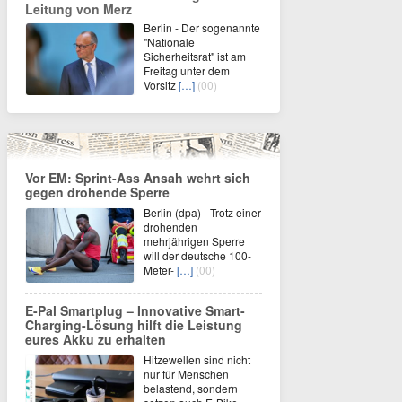
Leitung von Merz
Berlin - Der sogenannte
"Nationale
Sicherheitsrat" ist am
Freitag unter dem
Vorsitz
[…]
(00)
Vor EM: Sprint-Ass Ansah wehrt sich
gegen drohende Sperre
Berlin (dpa) - Trotz einer
drohenden
mehrjährigen Sperre
will der deutsche 100-
Meter-
[…]
(00)
E-Pal Smartplug – Innovative Smart-
Charging-Lösung hilft die Leistung
eures Akku zu erhalten
Hitzewellen sind nicht
nur für Menschen
belastend, sondern