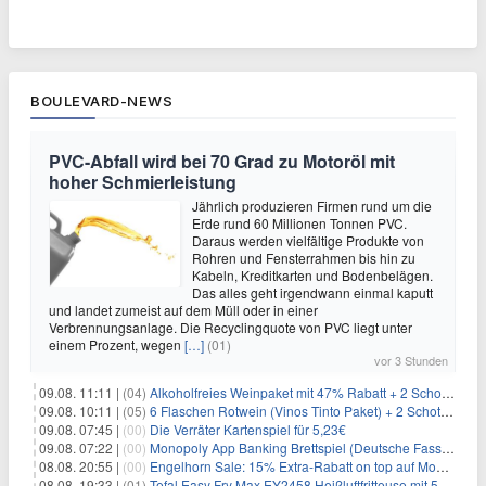
BOULEVARD-NEWS
PVC-Abfall wird bei 70 Grad zu Motoröl mit
hoher Schmierleistung
Jährlich produzieren Firmen rund um die
Erde rund 60 Millionen Tonnen PVC.
Daraus werden vielfältige Produkte von
Rohren und Fensterrahmen bis hin zu
Kabeln, Kreditkarten und Bodenbelägen.
Das alles geht irgendwann einmal kaputt
und landet zumeist auf dem Müll oder in einer
Verbrennungsanlage. Die Recyclingquote von PVC liegt unter
einem Prozent, wegen
[…]
(01)
vor 3 Stunden
09.08. 11:11 |
(04)
Alkoholfreies Weinpaket mit 47% Rabatt + 2 Schott Zwiesel Gläser GRATIS für 29,99€
09.08. 10:11 |
(05)
6 Flaschen Rotwein (Vinos Tinto Paket) + 2 Schott Zwiesel Gläser für 25,99€ inkl. Versand
09.08. 07:45 |
(00)
Die Verräter Kartenspiel für 5,23€
09.08. 07:22 |
(00)
Monopoly App Banking Brettspiel (Deutsche Fassung) für 9,84€
08.08. 20:55 |
(00)
Engelhorn Sale: 15% Extra-Rabatt on top auf Mode- und Sport-Artikel
08.08. 19:33 |
(01)
Tefal Easy Fry Max EY2458 Heißluftfritteuse mit 5 Litern für 64,99€