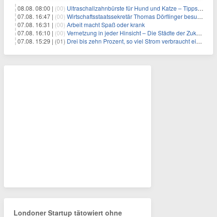
08.08. 08:00 |
(00)
Ultraschallzahnbürste für Hund und Katze – Tipps zur erfolgreichen Eingewöhnung
07.08. 16:47 |
(00)
Wirtschaftsstaatssekretär Thomas Dörflinger besucht Handwerksbetrieb im Kammerbezirk Freiburg
07.08. 16:31 |
(00)
Arbeit macht Spaß oder krank
07.08. 16:10 |
(00)
Vernetzung in jeder Hinsicht – Die Städte der Zukunft sind grün-blau
07.08. 15:29 |
(01)
Drei bis zehn Prozent, so viel Strom verbraucht ein Aufzug im Gebäude
Londoner Startup tätowiert ohne