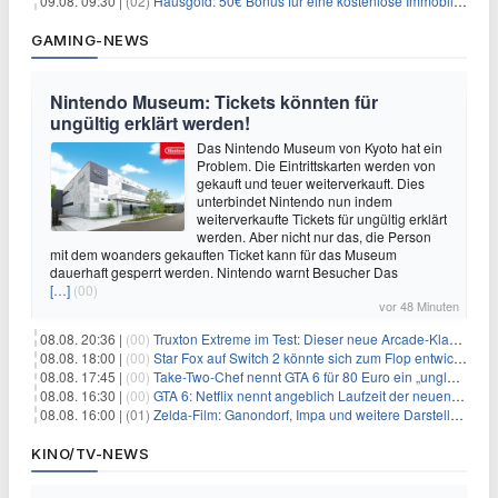
09.08. 09:30 |
(02)
Hausgold: 50€ Bonus für eine kostenlose Immobilienbewertung
GAMING-NEWS
Nintendo Museum: Tickets könnten für
ungültig erklärt werden!
Das Nintendo Museum von Kyoto hat ein
Problem. Die Eintrittskarten werden von
gekauft und teuer weiterverkauft. Dies
unterbindet Nintendo nun indem
weiterverkaufte Tickets für ungültig erklärt
werden. Aber nicht nur das, die Person
mit dem woanders gekauften Ticket kann für das Museum
dauerhaft gesperrt werden. Nintendo warnt Besucher Das
[…]
(00)
vor 48 Minuten
08.08. 20:36 |
(00)
Truxton Extreme im Test: Dieser neue Arcade-Klassiker verzeiht dir gar nichts
08.08. 18:00 |
(00)
Star Fox auf Switch 2 könnte sich zum Flop entwickeln
08.08. 17:45 |
(00)
Take-Two-Chef nennt GTA 6 für 80 Euro ein „unglaubliches Schnäppchen“
08.08. 16:30 |
(00)
GTA 6: Netflix nennt angeblich Laufzeit der neuen Gameplay-Präsentation
08.08. 16:00 |
(01)
Zelda-Film: Ganondorf, Impa und weitere Darsteller sollen feststehen
KINO/TV-NEWS