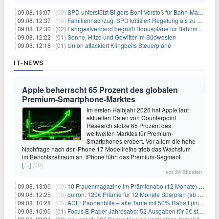
09.08. 13:07 |
(00)
SPD unterstützt Bilgers Boni-Vorstoß für Bahn-Manager
09.08. 12:37 |
(00)
Familiennachzug: SPD kritisiert Regelung als zu streng
09.08. 12:30 |
(02)
Fahrgastverband begrüßt Bonuspläne für Bahnmanager
09.08. 12:22 |
(01)
Sonne, Hitze und Gewitter im Südwesten
09.08. 12:18 |
(01)
Union attackiert Klingbeils Steuerpläne
IT-NEWS
Apple beherrscht 65 Prozent des globalen
Premium-Smartphone-Marktes
Im ersten Halbjahr 2026 hat Apple laut
aktuellen Daten von Counterpoint
Research stolze 65 Prozent des
weltweiten Marktes für Premium-
Smartphones erobert. Vor allem die hohe
Nachfrage nach der iPhone 17 Modellreihe trieb das Wachstum
im Berichtszeitraum an. iPhone führt das Premium-Segment
[…]
(00)
vor 24 Stunden
09.08. 13:00 |
(00)
10 Frauenmagazine im Prämienabo (12 Monate) mit Prämien bis zu 225€
09.08. 12:25 |
(00)
quiron: 120€ Prämie für 12 Monate Sparplan (ab 100€/Monat)
09.08. 10:28 |
(00)
ACE: Pannenhilfe – alle Tarife mit 50% Rabatt (im ersten Jahr)
09.08. 10:00 |
(01)
Focus E-Paper Jahresabo: 52 Ausgaben für 5€ statt 207,48€ – per Formular kündbar!