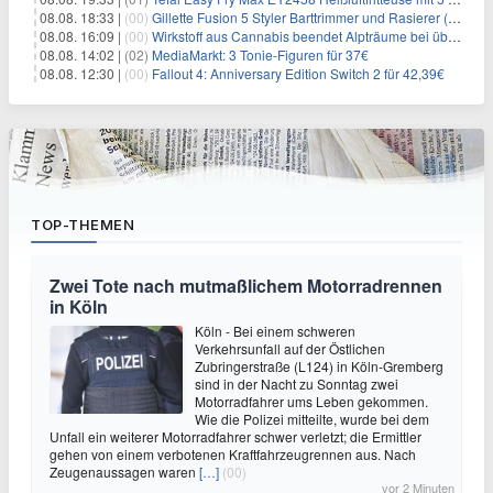
08.08. 18:33 |
(00)
Gillette Fusion 5 Styler Barttrimmer und Rasierer (All in One) für 16€
08.08. 16:09 |
(00)
Wirkstoff aus Cannabis beendet Alpträume bei über 1/3 der PTSD-Patienten
08.08. 14:02 |
(02)
MediaMarkt: 3 Tonie-Figuren für 37€
08.08. 12:30 |
(00)
Fallout 4: Anniversary Edition Switch 2 für 42,39€
TOP-THEMEN
Zwei Tote nach mutmaßlichem Motorradrennen
in Köln
Köln - Bei einem schweren
Verkehrsunfall auf der Östlichen
Zubringerstraße (L124) in Köln-Gremberg
sind in der Nacht zu Sonntag zwei
Motorradfahrer ums Leben gekommen.
Wie die Polizei mitteilte, wurde bei dem
Unfall ein weiterer Motorradfahrer schwer verletzt; die Ermittler
gehen von einem verbotenen Kraftfahrzeugrennen aus. Nach
Zeugenaussagen waren
[…]
(00)
vor 2 Minuten