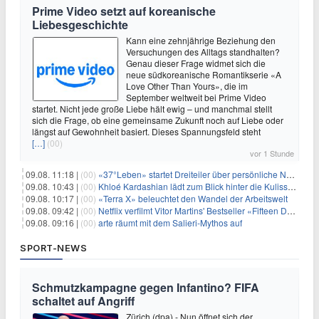
Prime Video setzt auf koreanische
Liebesgeschichte
Kann eine zehnjährige Beziehung den
Versuchungen des Alltags standhalten?
Genau dieser Frage widmet sich die
neue südkoreanische Romantikserie «A
Love Other Than Yours», die im
September weltweit bei Prime Video
startet. Nicht jede große Liebe hält ewig – und manchmal stellt
sich die Frage, ob eine gemeinsame Zukunft noch auf Liebe oder
längst auf Gewohnheit basiert. Dieses Spannungsfeld steht
[…]
(00)
vor 1 Stunde
09.08. 11:18 |
(00)
«37°Leben» startet Dreiteiler über persönliche Neuanfänge
09.08. 10:43 |
(00)
Khloé Kardashian lädt zum Blick hinter die Kulissen ihres Freundeskreises
09.08. 10:17 |
(00)
«Terra X» beleuchtet den Wandel der Arbeitswelt
09.08. 09:42 |
(00)
Netflix verfilmt Vitor Martins' Bestseller «Fifteen Days»
09.08. 09:16 |
(00)
arte räumt mit dem Salieri-Mythos auf
SPORT-NEWS
Schmutzkampagne gegen Infantino? FIFA
schaltet auf Angriff
Zürich (dpa) - Nun öffnet sich der