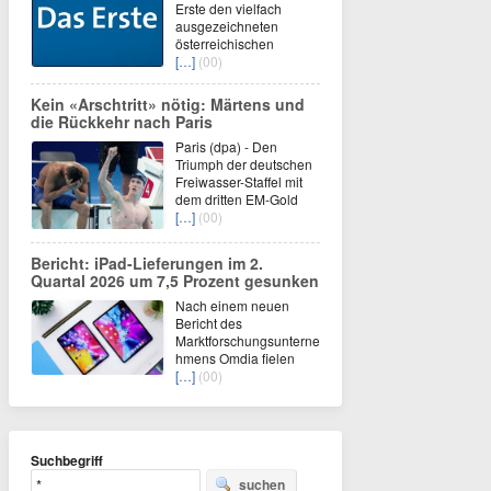
Erste den vielfach
ausgezeichneten
österreichischen
[…]
(00)
Kein «Arschtritt» nötig: Märtens und
die Rückkehr nach Paris
Paris (dpa) - Den
Triumph der deutschen
Freiwasser-Staffel mit
dem dritten EM-Gold
[…]
(00)
Bericht: iPad-Lieferungen im 2.
Quartal 2026 um 7,5 Prozent gesunken
Nach einem neuen
Bericht des
Marktforschungsunterne
hmens Omdia fielen
[…]
(00)
Suchbegriff
suchen