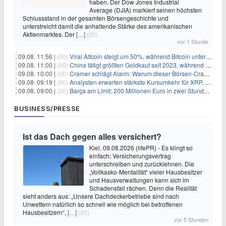
haben. Der Dow Jones Industrial
Average (DJIA) markiert seinen höchsten
Schlussstand in der gesamten Börsengeschichte und
unterstreicht damit die anhaltende Stärke des amerikanischen
Aktienmarktes. Der
[…]
(00)
vor 1 Stunde
09.08. 11:56 |
(00)
Viral Altcoin steigt um 50%, während Bitcoin unter $65.000 fällt
09.08. 11:00 |
(00)
China tätigt größten Goldkauf seit 2023, während Goldpreis um 8% steigt
09.08. 10:00 |
(00)
Cramer schlägt Alarm: Warum dieser Börsen-Crash die beste Einstiegschance seit Monaten ist
09.08. 09:19 |
(00)
Analysten erwarten stärkste Kursumkehr für XRP, während Polymarket skeptisch bleibt
09.08. 09:00 |
(00)
Barça am Limit: 200 Millionen Euro in zwei Stunden – warum dieser Schuldentrip hochgefährlich wird
BUSINESS/PRESSE
Ist das Dach gegen alles versichert?
Kiel, 09.08.2026 (lifePR) - Es klingt so
einfach: Versicherungsvertrag
unterschreiben und zurücklehnen. Die
„Vollkasko-Mentalität“ vieler Hausbesitzer
und Hausverwaltungen kann sich im
Schadensfall rächen. Denn die Realität
sieht anders aus: „Unsere Dachdeckerbetriebe sind nach
Unwettern natürlich so schnell wie möglich bei betroffenen
Hausbesitzern“,
[…]
(00)
vor 5 Stunden