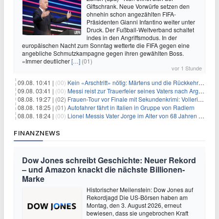
Giftschrank. Neue Vorwürfe setzen den
ohnehin schon angezählten FIFA-
Präsidenten Gianni Infantino weiter unter
Druck. Der Fußball-Weltverband schaltet
indes in den Angriffsmodus. In der
europäischen Nacht zum Sonntag wetterte die FIFA gegen eine
angebliche Schmutzkampagne gegen ihren gewählten Boss.
«Immer deutlicher
[…]
(01)
vor 1 Stunde
09.08. 10:41 |
(00)
Kein «Arschtritt» nötig: Märtens und die Rückkehr nach Paris
09.08. 03:41 |
(00)
Messi reist zur Trauerfeier seines Vaters nach Argentinien
08.08. 19:27 |
(02)
Frauen-Tour vor Finale mit Sekundenkrimi: Vollering in Gelb
08.08. 18:25 |
(01)
Autofahrer fährt in Italien in Gruppe von Radlern
08.08. 18:24 |
(00)
Lionel Messis Vater Jorge im Alter von 68 Jahren gestorben
FINANZNEWS
Dow Jones schreibt Geschichte: Neuer Rekord
– und Amazon knackt die nächste Billionen-
Marke
Historischer Meilenstein: Dow Jones auf
Rekordjagd Die US-Börsen haben am
Montag, den 3. August 2026, erneut
bewiesen, dass sie ungebrochen Kraft