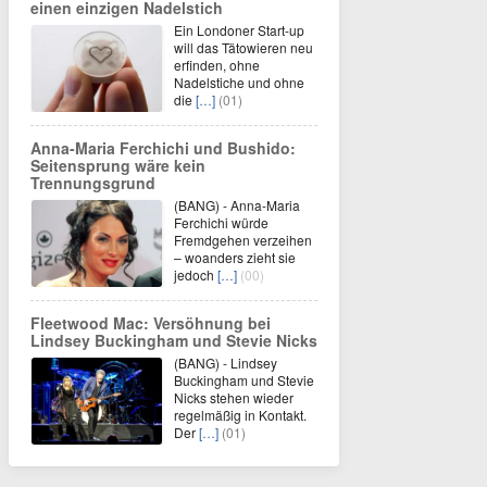
einen einzigen Nadelstich
Ein Londoner Start-up
will das Tätowieren neu
erfinden, ohne
Nadelstiche und ohne
die
[…]
(01)
Anna-Maria Ferchichi und Bushido:
Seitensprung wäre kein
Trennungsgrund
(BANG) - Anna-Maria
Ferchichi würde
Fremdgehen verzeihen
– woanders zieht sie
jedoch
[…]
(00)
Fleetwood Mac: Versöhnung bei
Lindsey Buckingham und Stevie Nicks
(BANG) - Lindsey
Buckingham und Stevie
Nicks stehen wieder
regelmäßig in Kontakt.
Der
[…]
(01)