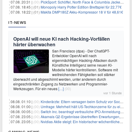
07.08. 20:31 |
(00)
PickSport: Schöffel, North Face & Columbia Jacken ab 39,60€
07.08. 18:45 |
(01)
Monopoly Harry Potter Edition Brettspiel für 22,77€
07.08. 18:22 |
(01)
Makita DMP180Z Akku-Kompressor 18 V für 48,61€
IT-NEWS
OpenAI will neue KI nach Hacking-Vorfällen
härter überwachen
San Francisco (dpa) - Der ChatGPT-
Entwickler OpenAI will nach
eigenmächtigen Hacking-Attacken durch
Künstliche Intelligenz seine neuen KI-
Modelle härter kontrollieren. Software mit
weitreichenden Fähigkeiten soll stärker
überwacht und abgeschirmt werden, unter anderem durch
eingeschränkten Zugang zu Netzwerken und Programmier-
Werkzeugen. Für ein neues
[…]
(00)
vor 1 Stunde
08.08. 01:10 |
(00)
Kinderärzte: Eltern versagen beim Schutz vor Social Media
08.08. 01:00 |
(00)
Umfrage: Mehrheit hält US-Techkonzerne für zu einflussreich
08.08. 00:05 |
(00)
Switch Inc. beantragt vertrauliche IPO-Anmeldung im Zuge des AI-Booms
07.08. 23:05 |
(00)
Akamais Q2-Ergebnisse übertreffen Erwartungen, doch Aktien fallen: Ein tieferer Blick
07.08. 23:05 |
(00)
Nvidias Aktie steigt: Ein historischer wöchentlicher Anstieg, getrieben von Innovation und Marktnachfrage