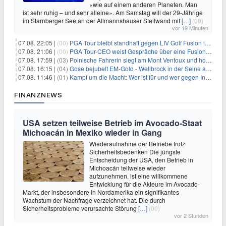
«wie auf einem anderen Planeten. Man
ist sehr ruhig – und sehr alleine». Am Samstag will der 29-Jährige
im Starnberger See an der Allmannshauser Steilwand mit
[…]
(00)
vor 19 Minuten
07.08. 22:05 |
(00)
PGA Tour bleibt standhaft gegen LIV Golf Fusion in einem sich wandelnden Sportumfeld
07.08. 21:06 |
(00)
PGA Tour-CEO weist Gespräche über eine Fusion mit LIV Golf zurück und bekräftigt die Wettbewerbslandschaft
07.08. 17:59 |
(03)
Polnische Fahrerin siegt am Mont Ventoux und holt Tour-Gelb
07.08. 16:15 |
(04)
Gose bejubelt EM-Gold - Wellbrock in der Seine ausgebremst
07.08. 11:46 |
(01)
Kampf um die Macht: Wer ist für und wer gegen Infantino?
FINANZNEWS
USA setzen teilweise Betrieb im Avocado-Staat
Michoacán in Mexiko wieder in Gang
Wiederaufnahme der Betriebe trotz
Sicherheitsbedenken Die jüngste
Entscheidung der USA, den Betrieb in
Michoacán teilweise wieder
aufzunehmen, ist eine willkommene
Entwicklung für die Akteure im Avocado-
Markt, der insbesondere in Nordamerika ein signifikantes
Wachstum der Nachfrage verzeichnet hat. Die durch
Sicherheitsprobleme verursachte Störung
[…]
(00)
vor 2 Stunden