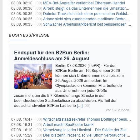
08.08. 02:10 |
(00)
MEV-Bot-Angreifer verliert bei Ethereum-Handel
08.08. 00:36 |
(00)
Airbnb steigt, da das Unternehmen die Umsatzprognose anhebt und starkes Wachstum signalisiert
08.08. 00:35 |
(00)
Daimler Truck sieht sich einer potenziellen Geldstrafe von 1 Milliarde Euro aufgrund von EU-Emissionsvorschriften gegenüber
08.08. 00:35 |
(00)
Adnoc sieht sich zunehmenden maritimen Bedrohungen angesichts regionaler Spannungen gegenüber
08.08. 00:35 |
(00)
Schwacher Arbeitsmarktbericht löst beispiellosen Börsenanstieg aus
BUSINESS/PRESSE
Endspurt für den B2Run Berlin:
Anmeldeschluss am 26. August
Berlin, 07.08.2026 (lifePR) - Für den
B2Run Berlin am 16. September 2026
können sich Unternehmen noch bis zum
26. August 2026 anmelden. Im
Olympiastadion kommen Mitarbeitende
aus Unternehmen jeder Größe
zusammen, um die 5,7 Kilometer lange Strecke in der
beeindruckenden Stadionkulisse zu absolvieren. Als Teil der
deutschlandweiten B2Run Laufserie
[…]
(00)
vor 16 Stunden
07.08. 16:47 |
(00)
Wirtschaftsstaatssekretär Thomas Dörflinger besucht Handwerksbetrieb im Kammerbezirk Freiburg
07.08. 16:31 |
(00)
Arbeit macht Spaß oder krank
07.08. 16:10 |
(00)
Vernetzung in jeder Hinsicht – Die Städte der Zukunft sind grün-blau
07.08. 15:29 |
(00)
Drei bis zehn Prozent, so viel Strom verbraucht ein Aufzug im Gebäude