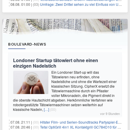
08.08. 01:00 |
(03)
Umfrage: Zwei Drittel sehen zu viel Einfluss von US-Tech-Konzernen
BOULEVARD-NEWS
Londoner Startup tätowiert ohne einen
einzigen Nadelstich
Ein Londoner Start-up will das
Tätowieren neu erfinden, ohne
Nadelstiche und ohne die Wartezeit einer
klassischen Sitzung. CipherX ersetzt die
Tätowiermaschine durch ein Pflaster
voller Mikronadeln, die Pigment direkt in
die oberste Hautschicht abgeben. Herkömmliche Verfahren wie
robotergestützte Tätowiermaschinen setzen weiterhin auf
klassische Nadeln,
[…]
(00)
vor 9 Stunden
07.08. 21:11 |
(00)
Hitster Film- und Serien-Soundtracks Partyspiel-Erweiterung für 6,99€
07.08. 20:46 |
(00)
Tefal OptiGrill 4in1 XL Kontaktgrill GC784D10 für 239,99€