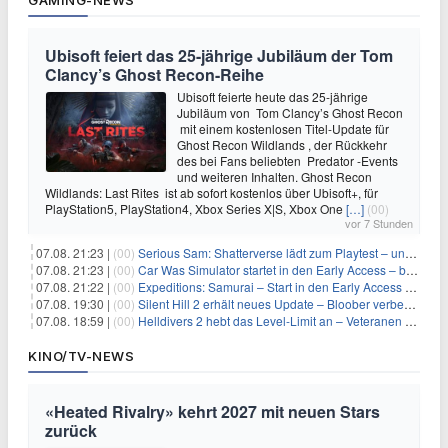
GAMING-NEWS
Ubisoft feiert das 25-jährige Jubiläum der Tom
Clancy’s Ghost Recon-Reihe
Ubisoft feierte heute das 25-jährige
Jubiläum von Tom Clancy’s Ghost Recon
mit einem kostenlosen Titel-Update für
Ghost Recon Wildlands , der Rückkehr
des bei Fans beliebten Predator -Events
und weiteren Inhalten. Ghost Recon
Wildlands: Last Rites ist ab sofort kostenlos über Ubisoft+, für
PlayStation5, PlayStation4, Xbox Series X|S, Xbox One
[…]
(00)
vor 7 Stunden
07.08. 21:23 |
(00)
Serious Sam: Shatterverse lädt zum Playtest – und erscheint schon bald!
07.08. 21:23 |
(00)
Car Was Simulator startet in den Early Access – bald gehts los!
07.08. 21:22 |
(00)
Expeditions: Samurai – Start in den Early Access ab heute im feudalen Japan
07.08. 19:30 |
(00)
Silent Hill 2 erhält neues Update – Bloober verbessert Grafik und Performance
07.08. 18:59 |
(00)
Helldivers 2 hebt das Level-Limit an – Veteranen können endlich weiter aufsteigen
KINO/TV-NEWS
«Heated Rivalry» kehrt 2027 mit neuen Stars
zurück