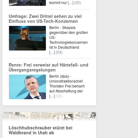
kommt nur
[…]
(02)
Umfrage: Zwei Drittel sehen zu viel
Einfluss von US-Tech-Konzernen
Berlin - Skepsis
gegenüber den großen
US-
Technologiekonzernen
ist in Deutschland
[…]
(03)
Rente: Frei verweist auf Härtefall- und
Übergangsregelungen
Berlin (dpa) -
Unionsfraktionschef
Thorsten Frei beharrt
auf Abschaffung der
[…]
(00)
Löschhubschrauber stürzt bei
Waldbrand in Utah ab