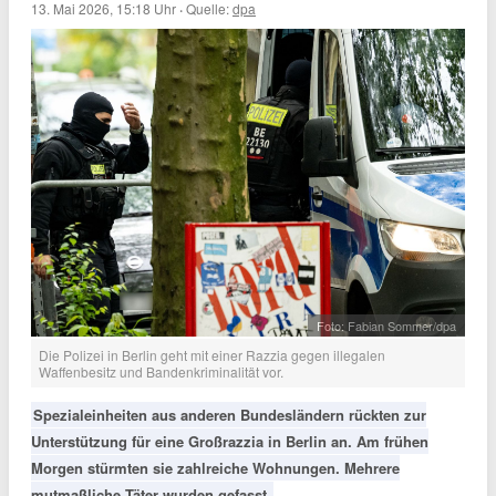
13. Mai 2026, 15:18 Uhr
·
Quelle:
dpa
Foto: Fabian Sommer/dpa
Die Polizei in Berlin geht mit einer Razzia gegen illegalen
Waffenbesitz und Bandenkriminalität vor.
Spezialeinheiten aus anderen Bundesländern rückten zur
Unterstützung für eine Großrazzia in Berlin an. Am frühen
Morgen stürmten sie zahlreiche Wohnungen. Mehrere
mutmaßliche Täter wurden gefasst.