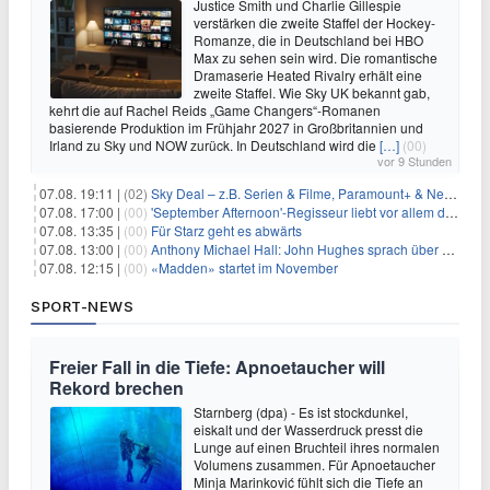
Justice Smith und Charlie Gillespie
verstärken die zweite Staffel der Hockey-
Romanze, die in Deutschland bei HBO
Max zu sehen sein wird. Die romantische
Dramaserie Heated Rivalry erhält eine
zweite Staffel. Wie Sky UK bekannt gab,
kehrt die auf Rachel Reids „Game Changers“-Romanen
basierende Produktion im Frühjahr 2027 in Großbritannien und
Irland zu Sky und NOW zurück. In Deutschland wird die
[…]
(00)
vor 9 Stunden
07.08. 19:11 |
(02)
Sky Deal – z.B. Serien & Filme, Paramount+ & Netflix für 19,99€/Monat
07.08. 17:00 |
(00)
'September Afternoon'-Regisseur liebt vor allem die 'Banalität' in seinen Filmen
07.08. 13:35 |
(00)
Für Starz geht es abwärts
07.08. 13:00 |
(00)
Anthony Michael Hall: John Hughes sprach über eine Fortsetzung von 'The Breakfast Club'
07.08. 12:15 |
(00)
«Madden» startet im November
SPORT-NEWS
Freier Fall in die Tiefe: Apnoetaucher will
Rekord brechen
Starnberg (dpa) - Es ist stockdunkel,
eiskalt und der Wasserdruck presst die
Lunge auf einen Bruchteil ihres normalen
Volumens zusammen. Für Apnoetaucher
Minja Marinković fühlt sich die Tiefe an