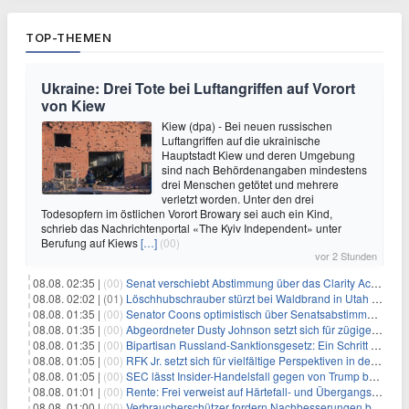
TOP-THEMEN
Ukraine: Drei Tote bei Luftangriffen auf Vorort
von Kiew
Kiew (dpa) - Bei neuen russischen
Luftangriffen auf die ukrainische
Hauptstadt Kiew und deren Umgebung
sind nach Behördenangaben mindestens
drei Menschen getötet und mehrere
verletzt worden. Unter den drei
Todesopfern im östlichen Vorort Browary sei auch ein Kind,
schrieb das Nachrichtenportal «The Kyiv Independent» unter
Berufung auf Kiews
[…]
(00)
vor 2 Stunden
08.08. 02:35 |
(00)
Senat verschiebt Abstimmung über das Clarity Act: Auswirkungen auf Unternehmen und das Vertrauen der Investoren
08.08. 02:02 |
(01)
Löschhubschrauber stürzt bei Waldbrand in Utah ab
08.08. 01:35 |
(00)
Senator Coons optimistisch über Senatsabstimmungen angesichts von Finanzierungsbedenken
08.08. 01:35 |
(00)
Abgeordneter Dusty Johnson setzt sich für zügige Regierungsfinanzierung angesichts von Shutdown-Risiken ein
08.08. 01:35 |
(00)
Bipartisan Russland-Sanktionsgesetz: Ein Schritt in Richtung Energieunabhängigkeit
08.08. 01:05 |
(00)
RFK Jr. setzt sich für vielfältige Perspektiven in der Gesundheitspolitik beim CDC-Gedenkakt ein
08.08. 01:05 |
(00)
SEC lässt Insider-Handelsfall gegen von Trump begnadigten Manager fallen
08.08. 01:01 |
(00)
Rente: Frei verweist auf Härtefall- und Übergangsregelungen
08.08. 01:00 |
(00)
Verbraucherschützer fordern Nachbesserungen bei Frühstartrente