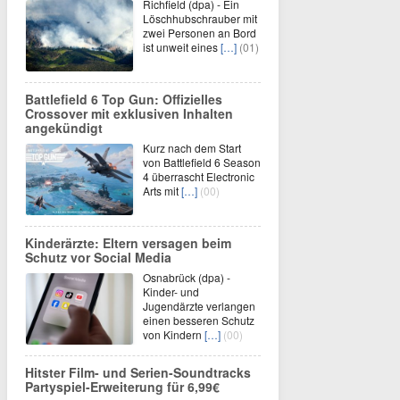
Richfield (dpa) - Ein
Löschhubschrauber mit
zwei Personen an Bord
ist unweit eines
[…]
(01)
Battlefield 6 Top Gun: Offizielles
Crossover mit exklusiven Inhalten
angekündigt
Kurz nach dem Start
von Battlefield 6 Season
4 überrascht Electronic
Arts mit
[…]
(00)
Kinderärzte: Eltern versagen beim
Schutz vor Social Media
Osnabrück (dpa) -
Kinder- und
Jugendärzte verlangen
einen besseren Schutz
von Kindern
[…]
(00)
Hitster Film- und Serien-Soundtracks
Partyspiel-Erweiterung für 6,99€