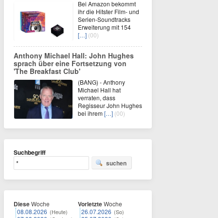
Bei Amazon bekommt
ihr die Hitster Film- und
Serien-Soundtracks
Erweiterung mit 154
[…]
(00)
Anthony Michael Hall: John Hughes
sprach über eine Fortsetzung von
'The Breakfast Club'
(BANG) - Anthony
Michael Hall hat
verraten, dass
Regisseur John Hughes
bei ihrem
[…]
(00)
Suchbegriff
suchen
Diese
Woche
Vorletzte
Woche
08.08.2026
26.07.2026
(Heute)
(So)