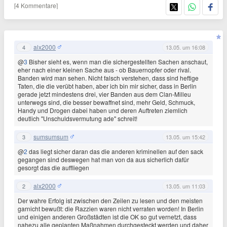
[4 Kommentare]
alx2000
4
13.05. um 16:08
@
3
Bisher sieht es, wenn man die sichergestellten Sachen anschaut,
eher nach einer kleinen Sache aus - ob Bauernopfer oder rival.
Banden wird man sehen. Nicht falsch verstehen, dass sind heftige
Taten, die die verübt haben, aber ich bin mir sicher, dass in Berlin
gerade jetzt mindestens drei, vier Banden aus dem Clan-Milleu
unterwegs sind, die besser bewaffnet sind, mehr Geld, Schmuck,
Handy und Drogen dabei haben und deren Auftreten ziemlich
deutlich "Unschuldsvermutung ade" schreit!
sumsumsum
3
13.05. um 15:42
@
2
das liegt sicher daran das die anderen kriminellen auf den sack
gegangen sind deswegen hat man von da aus sicherlich dafür
gesorgt das die auffliegen
alx2000
2
13.05. um 11:03
Der wahre Erfolg ist zwischen den Zeilen zu lesen und den meisten
garnicht bewußt: die Razzien waren nicht verraten worden! In Berlin
und einigen anderen Großstädten ist die OK so gut vernetzt, dass
nahezu alle geplanten Maßnahmen durchgesteckt werden und daher