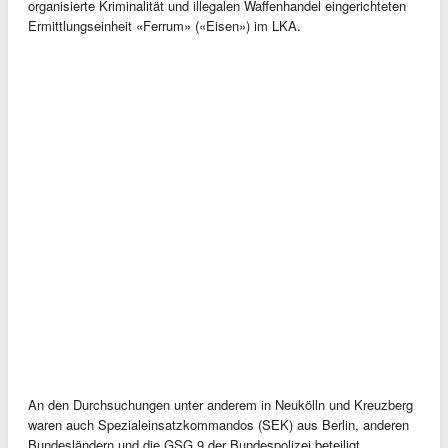
organisierte Kriminalität und illegalen Waffenhandel eingerichteten
Ermittlungseinheit «Ferrum» («Eisen») im LKA.
An den Durchsuchungen unter anderem in Neukölln und Kreuzberg
waren auch Spezialeinsatzkommandos (SEK) aus Berlin, anderen
Bundesländern und die GSG 9 der Bundespolizei beteiligt,