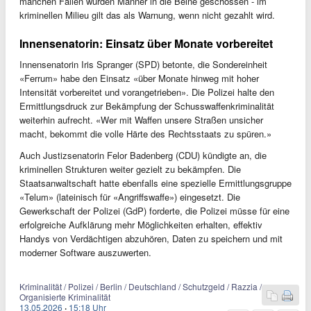
manchen Fällen wurden Männer in die Beine geschossen - im
kriminellen Milieu gilt das als Warnung, wenn nicht gezahlt wird.
Innensenatorin: Einsatz über Monate vorbereitet
Innensenatorin Iris Spranger (SPD) betonte, die Sondereinheit
«Ferrum» habe den Einsatz «über Monate hinweg mit hoher
Intensität vorbereitet und vorangetrieben». Die Polizei halte den
Ermittlungsdruck zur Bekämpfung der Schusswaffenkriminalität
weiterhin aufrecht. «Wer mit Waffen unsere Straßen unsicher
macht, bekommt die volle Härte des Rechtsstaats zu spüren.»
Auch Justizsenatorin Felor Badenberg (CDU) kündigte an, die
kriminellen Strukturen weiter gezielt zu bekämpfen. Die
Staatsanwaltschaft hatte ebenfalls eine spezielle Ermittlungsgruppe
«Telum» (lateinisch für «Angriffswaffe») eingesetzt. Die
Gewerkschaft der Polizei (GdP) forderte, die Polizei müsse für eine
erfolgreiche Aufklärung mehr Möglichkeiten erhalten, effektiv
Handys von Verdächtigen abzuhören, Daten zu speichern und mit
moderner Software auszuwerten.
Kriminalität / Polizei / Berlin / Deutschland / Schutzgeld / Razzia /
Organisierte Kriminalität
13.05.2026
·
15:18 Uhr