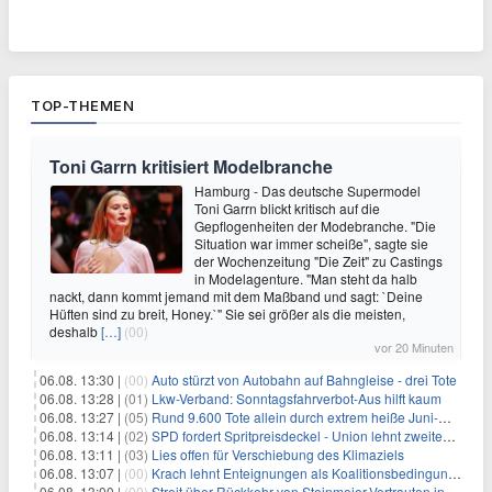
TOP-THEMEN
Toni Garrn kritisiert Modelbranche
Hamburg - Das deutsche Supermodel
Toni Garrn blickt kritisch auf die
Gepflogenheiten der Modebranche. "Die
Situation war immer scheiße", sagte sie
der Wochenzeitung "Die Zeit" zu Castings
in Modelagenture. "Man steht da halb
nackt, dann kommt jemand mit dem Maßband und sagt: `Deine
Hüften sind zu breit, Honey.`" Sie sei größer als die meisten,
deshalb
[…]
(00)
vor 20 Minuten
06.08. 13:30 |
(00)
Auto stürzt von Autobahn auf Bahngleise - drei Tote
06.08. 13:28 |
(01)
Lkw-Verband: Sonntagsfahrverbot-Aus hilft kaum
06.08. 13:27 |
(05)
Rund 9.600 Tote allein durch extrem heiße Juni-Woche
06.08. 13:14 |
(02)
SPD fordert Spritpreisdeckel - Union lehnt zweiten Tankrabatt ab
06.08. 13:11 |
(03)
Lies offen für Verschiebung des Klimaziels
06.08. 13:07 |
(00)
Krach lehnt Enteignungen als Koalitionsbedingung ab
06.08. 13:00 |
(00)
Streit über Rückkehr von Steinmeier-Vertrauten ins Auswärtige Amt