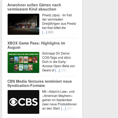
Anwohner sollen Gärten nach
vermisstem Kind absuchen
Preetz (dpa) - Im Fall
der vermissten
Dreijährigen aus Preetz
bei Kiel bittet die
[…]
(02)
XBOX Game Pass: Highlights im
August
Schnapp Dir Deine
COG-Tags und stürz
Dich in die Early-
Access-Open-Beta von
Gears of
[…]
(00)
CBS Media Ventures terminiert neue
Syndication-Formate
Mit «Adam's Law» und
«American Mayhem»
gehen im September
zwei neue Produktionen
an den Start.
[…]
(00)