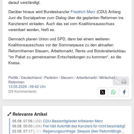
darauf verständigt.
Darüber hinaus wird Bundeskanzler
Friedrich Merz
(CDU) Anfang
Juni die Sozialpartner zum Dialog über die geplanten Reformen ins
Kanzleramt einladen. Auch das sei vom Koalitionsausschuss
vereinbart worden, hieß es.
Demnach planen Union und SPD, dann bei einem weiteren
Koalitionsausschuss vor der Sommerpause zu den aktuellen
Reformthemen Steuern, Arbeitsmarkt, Rente und Bürokratierückbau
"im Paket zu gemeinsamen Entscheidungen zu kommen", so die
Kreise.
Politik / Deutschland / Parteien / Steuern / Arbeitsmarkt / Wirtschaft /
Reformen
13.05.2026
·
09:42 Uhr
[29 Kommentare]
🔗 Relevante Artikel
06.08. 07:06 |
(02)
CDU-Basismitglieder kritisieren Merz
06.08. 00:00 |
(04)
Frei hält Autorität des Kanzlers für nicht beschädigt
02.08. 07:17 |
(00)
Regierungsumfrage: Skepsis über Reformfähigkeit der Bundesregierung