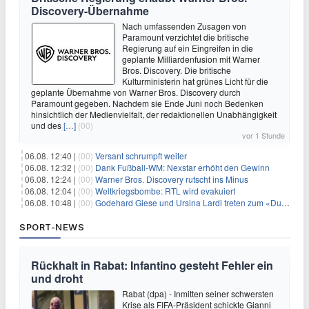
Discovery-Übernahme
Nach umfassenden Zusagen von
Paramount verzichtet die britische
Regierung auf ein Eingreifen in die
geplante Milliardenfusion mit Warner
Bros. Discovery. Die britische
Kulturministerin hat grünes Licht für die
geplante Übernahme von Warner Bros. Discovery durch
Paramount gegeben. Nachdem sie Ende Juni noch Bedenken
hinsichtlich der Medienvielfalt, der redaktionellen Unabhängigkeit
und des
[…]
(00)
vor 1 Stunde
06.08. 12:40 |
(00)
Versant schrumpft weiter
06.08. 12:32 |
(00)
Dank Fußball-WM: Nexstar erhöht den Gewinn
06.08. 12:24 |
(00)
Warner Bros. Discovery rutscht ins Minus
06.08. 12:04 |
(00)
Weltkriegsbombe: RTL wird evakuiert
06.08. 10:48 |
(00)
Godehard Giese und Ursina Lardi treten zum «Duell» an
SPORT-NEWS
Rückhalt in Rabat: Infantino gesteht Fehler ein
und droht
Rabat (dpa) - Inmitten seiner schwersten
Krise als FIFA-Präsident schickte Gianni