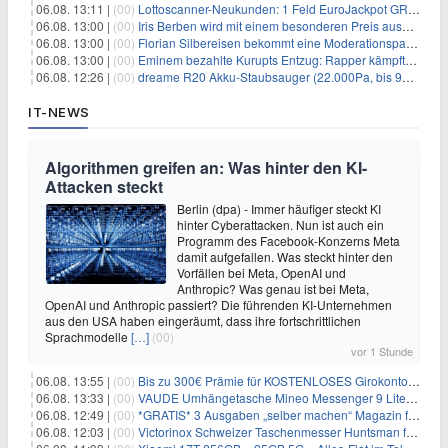
06.08. 13:11 |
(00)
Lottoscanner-Neukunden: 1 Feld EuroJackpot GRATIS spielen
06.08. 13:00 |
(00)
Iris Berben wird mit einem besonderen Preis ausgezeichnet
06.08. 13:00 |
(00)
Florian Silbereisen bekommt eine Moderationspartnerin
06.08. 13:00 |
(00)
Eminem bezahlte Kurupts Entzug: Rapper kämpfte gegen lebensbedrohliche Alkoholsucht
06.08. 12:26 |
(00)
dreame R20 Akku-Staubsauger (22.000Pa, bis 90 Min. Laufzeit) für 169€
IT-NEWS
Algorithmen greifen an: Was hinter den KI-
Attacken steckt
Berlin (dpa) - Immer häufiger steckt KI
hinter Cyberattacken. Nun ist auch ein
Programm des Facebook-Konzerns Meta
damit aufgefallen. Was steckt hinter den
Vorfällen bei Meta, OpenAI und
Anthropic? Was genau ist bei Meta,
OpenAI und Anthropic passiert? Die führenden KI-Unternehmen
aus den USA haben eingeräumt, dass ihre fortschrittlichen
Sprachmodelle
[…]
(00)
vor 1 Stunde
06.08. 13:55 |
(00)
Bis zu 300€ Prämie für KOSTENLOSES Girokonto bei der Santander – 50€ schon nach 1 Woche!
06.08. 13:33 |
(00)
VAUDE Umhängetasche Mineo Messenger 9 Liter für 26,89€
06.08. 12:49 |
(00)
*GRATIS* 3 Ausgaben „selber machen“ Magazin für 0€ (statt 13,35€)
06.08. 12:03 |
(00)
Victorinox Schweizer Taschenmesser Huntsman für 32,99€