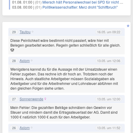
01.08. 01:00 |
(01)
Miersch hält Personalwechsel bei SPD für nicht erforderlich
03.08. 00:00 |
(01)
Politikwissenschaftler: Merz droht "Schiffbruch"
Tautou
29
16.05. um 09:22
Diese Peinlichkeit wäre bestimmt nicht passiert, wäre hier mit
Belegen gearbeitet worden. Regeln gelten schließlich für alle gleich.
🤡
Axiom
28
13.05. um 12:06
Wenigstens kannst du für die Aussage mit der Umsatzsteuer einen
Fehler zugeben. Das rechne ich dir hoch an. Trotzdem noch der
Hinweis. Auch staatliche Arbeitgeber müssen Sozialabgaben als
Arbeitgeber und für die Arbeitnehmer und Lohnsteuer abführen mit
den gleichen Folgen siehe unten.
Sonnenwende
27
13.05. um 12:00
Mein Fehler: Die gezahlten Beträge schmälern den Gewinn vor
Steuer und mindern damit die Ertragssteuerlast der AG. Damit sind
1000 € natürlich 1000 € auch für den Arbeitgeber.
Axiom
26
13.05. um 11:52