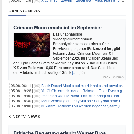
06.08. 11:39 |
(00)
Xiaomi 17T 256GB + 25GB 5G + Alles-Flat im Telekom-Netz für 9,99€/Monat
GAMING-NEWS
Crimson Moon erscheint im September
Das unabhängige
Videospielunternehmen
ProbablyMonsters, das sich auf die
Entwicklung eigener IPs konzentriert, gibt
bekannt, dass Crimson Moon am 01.
September 2026 für PC über Steam und
den Epic Games Store sowie für PlayStation 5 und XBOX Series
X|S zum Preis von 19,99 Euro erscheinen wird. Das Spiel bietet
ein Erlebnis mit hochwertiger Grafik
[…]
(00)
vor 7 Stunden
06.08. 06:11 |
(00)
Black Desert Mobile optimiert Inhalte und erweitert Treasure Access
05.08. 19:26 |
(00)
Yu‑Gi‑Oh! erreicht neuen Rekord – Feier‑Events gestartet
05.08. 19:00 |
(00)
Pokémon wie nie zuvor: Fan-Mod bringt VR und Ego-Perspektive nach Kanto
05.08. 18:30 |
(00)
Mehr Werbung auf PlayStation? Sony soll neue Einnahmequellen prüfen
05.08. 18:00 |
(00)
30 Jahre Resident Evil werden begehbar, samt „lebensgroßem Leon“
KINO/TV-NEWS
Britische Regierung erlaubt Warner Bros.