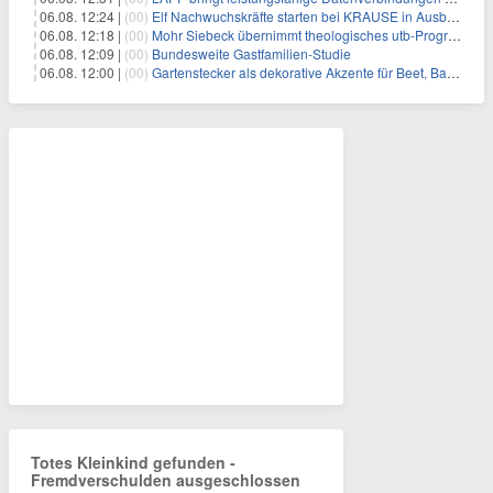
06.08. 12:24 |
(00)
Elf Nachwuchskräfte starten bei KRAUSE in Ausbildung und Jahrespraktikum
06.08. 12:18 |
(00)
Mohr Siebeck übernimmt theologisches utb-Programm und die Zeitschrift für Neues Testament (ZNT) von Narr Francke Attempto
06.08. 12:09 |
(00)
Bundesweite Gastfamilien-Studie
06.08. 12:00 |
(00)
Gartenstecker als dekorative Akzente für Beet, Balkon und Terrasse | KNOBLOCH
Totes Kleinkind gefunden -
Fremdverschulden ausgeschlossen