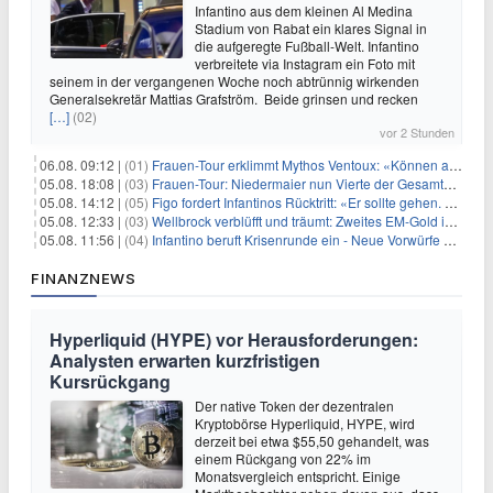
Infantino aus dem kleinen Al Medina
Stadium von Rabat ein klares Signal in
die aufgeregte Fußball-Welt. Infantino
verbreitete via Instagram ein Foto mit
seinem in der vergangenen Woche noch abtrünnig wirkenden
Generalsekretär Mattias Grafström. Beide grinsen und recken
[…]
(02)
vor 2 Stunden
06.08. 09:12 |
(01)
Frauen-Tour erklimmt Mythos Ventoux: «Können alles schaffen»
05.08. 18:08 |
(03)
Frauen-Tour: Niedermaier nun Vierte der Gesamtwertung
05.08. 14:12 |
(05)
Figo fordert Infantinos Rücktritt: «Er sollte gehen. Jetzt»
05.08. 12:33 |
(03)
Wellbrock verblüfft und träumt: Zweites EM-Gold in Paris
05.08. 11:56 |
(04)
Infantino beruft Krisenrunde ein - Neue Vorwürfe gegen FIFA
FINANZNEWS
Hyperliquid (HYPE) vor Herausforderungen:
Analysten erwarten kurzfristigen
Kursrückgang
Der native Token der dezentralen
Kryptobörse Hyperliquid, HYPE, wird
derzeit bei etwa $55,50 gehandelt, was
einem Rückgang von 22% im
Monatsvergleich entspricht. Einige