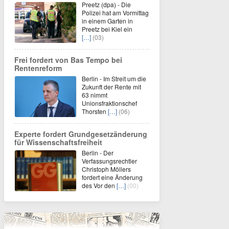
Preetz (dpa) - Die
Polizei hat am Vormittag
in einem Garten in
Preetz bei Kiel ein
[…]
(03)
Frei fordert von Bas Tempo bei
Rentenreform
Berlin - Im Streit um die
Zukunft der Rente mit
63 nimmt
Unionsfraktionschef
Thorsten
[…]
(06)
Experte fordert Grundgesetzänderung
für Wissenschaftsfreiheit
Berlin - Der
Verfassungsrechtler
Christoph Möllers
fordert eine Änderung
des Vor den
[…]
(00)