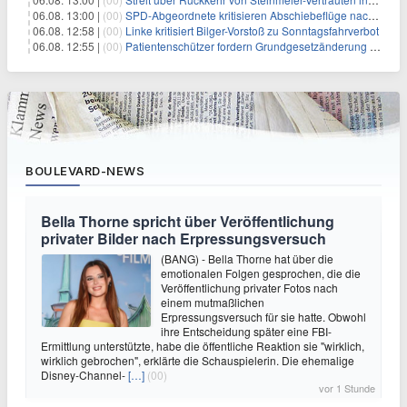
06.08. 13:00 |
(00)
SPD-Abgeordnete kritisieren Abschiebeflüge nach Afghanistan
06.08. 12:58 |
(00)
Linke kritisiert Bilger-Vorstoß zu Sonntagsfahrverbot
06.08. 12:55 |
(00)
Patientenschützer fordern Grundgesetzänderung für Hitzeschutz
BOULEVARD-NEWS
Bella Thorne spricht über Veröffentlichung
privater Bilder nach Erpressungsversuch
(BANG) - Bella Thorne hat über die
emotionalen Folgen gesprochen, die die
Veröffentlichung privater Fotos nach
einem mutmaßlichen
Erpressungsversuch für sie hatte. Obwohl
ihre Entscheidung später eine FBI-
Ermittlung unterstützte, habe die öffentliche Reaktion sie "wirklich,
wirklich gebrochen", erklärte die Schauspielerin. Die ehemalige
Disney-Channel-
[…]
(00)
vor 1 Stunde