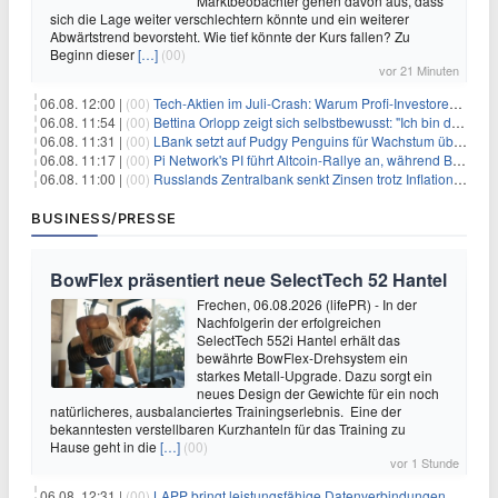
Marktbeobachter gehen davon aus, dass
sich die Lage weiter verschlechtern könnte und ein weiterer
Abwärtstrend bevorsteht. Wie tief könnte der Kurs fallen? Zu
Beginn dieser
[…]
(00)
vor 21 Minuten
06.08. 12:00 |
(00)
Tech-Aktien im Juli-Crash: Warum Profi-Investoren jetzt zugreifen – Stresstest statt Bärenmarkt
06.08. 11:54 |
(00)
Bettina Orlopp zeigt sich selbstbewusst: "Ich bin die Vorstandsvorsitzende"
06.08. 11:31 |
(00)
LBank setzt auf Pudgy Penguins für Wachstum über den Handel hinaus
06.08. 11:17 |
(00)
Pi Network's PI führt Altcoin-Rallye an, während Bitcoin $65.000 anpeilt
06.08. 11:00 |
(00)
Russlands Zentralbank senkt Zinsen trotz Inflations-Schock – ein riskantes Spiel
BUSINESS/PRESSE
BowFlex präsentiert neue SelectTech 52 Hantel
Frechen, 06.08.2026 (lifePR) - In der
Nachfolgerin der erfolgreichen
SelectTech 552i Hantel erhält das
bewährte BowFlex-Drehsystem ein
starkes Metall-Upgrade. Dazu sorgt ein
neues Design der Gewichte für ein noch
natürlicheres, ausbalanciertes Trainingserlebnis. Eine der
bekanntesten verstellbaren Kurzhanteln für das Training zu
Hause geht in die
[…]
(00)
vor 1 Stunde
06.08. 12:31 |
(00)
LAPP bringt leistungsfähige Datenverbindungen auf die Schiene