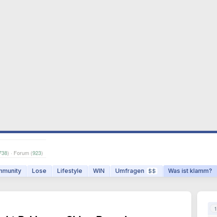
738
) · Forum (
923
)
munity
Lose
Lifestyle
WIN
Umfragen
Was ist klamm?
$$
1