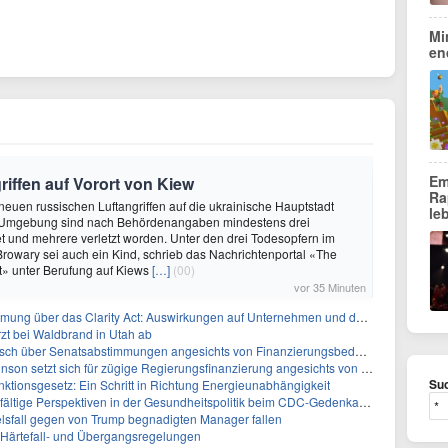
Mi
en
Em
riffen auf Vorort von Kiew
Ra
 neuen russischen Luftangriffen auf die ukrainische Hauptstadt
le
 Umgebung sind nach Behördenangaben mindestens drei
 und mehrere verletzt worden. Unter den drei Todesopfern im
 Browary sei auch ein Kind, schrieb das Nachrichtenportal «The
t» unter Berufung auf Kiews
[…]
(00)
vor 35 Minuten
ber das Clarity Act: Auswirkungen auf Unternehmen und das Vertrauen der Investoren
zt bei Waldbrand in Utah ab
sch über Senatsabstimmungen angesichts von Finanzierungsbedenken
etzt sich für zügige Regierungsfinanzierung angesichts von Shutdown-Risiken ein
Suc
ktionsgesetz: Ein Schritt in Richtung Energieunabhängigkeit
elfältige Perspektiven in der Gesundheitspolitik beim CDC-Gedenkakt ein
elsfall gegen von Trump begnadigten Manager fallen
f Härtefall- und Übergangsregelungen