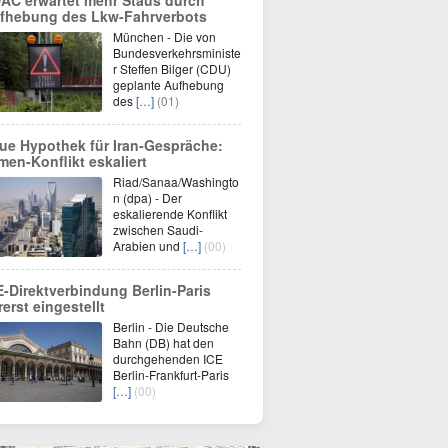
AC erwartet mehr Staus durch
fhebung des Lkw-Fahrverbots
München - Die von
Bundesverkehrsministe
r Steffen Bilger (CDU)
geplante Aufhebung
des
[…]
(01)
ue Hypothek für Iran-Gespräche:
men-Konflikt eskaliert
Riad/Sanaa/Washingto
n (dpa) - Der
eskalierende Konflikt
zwischen Saudi-
Arabien und
[…]
(00)
E-Direktverbindung Berlin-Paris
rerst eingestellt
Berlin - Die Deutsche
Bahn (DB) hat den
durchgehenden ICE
Berlin-Frankfurt-Paris
[…]
(00)