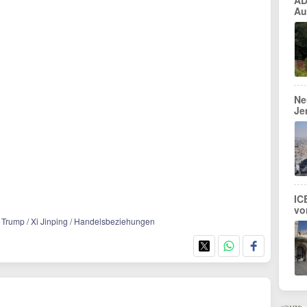
AD
Au
Ne
Je
IC
vo
/ Trump / Xi Jinping / Handelsbeziehungen