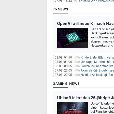
07.08. 18:22 |
(01)
Makita DMP180Z Akku-K
IT-NEWS
OpenAI will neue KI nach Hac
San Francisco (
Hacking-Attacken
kontrollieren. S
abgeschirmt wer
Netzwerken und
08.08. 01:10 |
(00)
Kinderärzte: Eltern ver
08.08. 01:00 |
(00)
Umfrage: Mehrheit hält 
08.08. 00:05 |
(00)
Switch Inc. beantragt 
07.08. 23:05 |
(00)
Akamais Q2-Ergebnisse ü
07.08. 23:05 |
(00)
Nvidias Aktie steigt: Ein hi
GAMING-NEWS
Ubisoft feiert das 25-jährig
Ubisoft feierte 
einem kostenlose
bei Fans beliebt