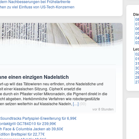
rdern Nachbesserungen bei Frühstartrente
ehen zu viel Einfluss von US-Tech-Konzernen
Di
0
0
0
0
0
0
Let
0
0
3
3
2
hne einen einzigen Nadelstich
2
2
rt-up will das Tätowieren neu erfinden, ohne Nadelstiche und
it einer klassischen Sitzung. CipherX ersetzt die
durch ein Pflaster voller Mikronadeln, die Pigment direkt in die
cht abgeben. Herkömmliche Verfahren wie robotergestützte
n setzen weiterhin auf klassische Nadeln,
[…]
(00)
vor 8 Stunden
n-Soundtracks Partyspiel-Erweiterung für 6,99€
 Kontaktgrill GC784D10 für 239,99€
rth Face & Columbia Jacken ab 39,60€
ition Brettspiel für 22,77€