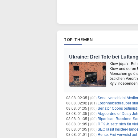
TOP-THEMEN
Ukraine: Drei Tote bei Luftang
Kiew (dpa) - Bei
Kiew und deren
Menschen getötet
östlichen Vorort
Kyiv Independen
08.08. 02:35 |
(00)
Senat verschiebt Abstimmung ü
08.08. 02:02 |
(01)
Löschhubschrauber stür
08.08. 01:35 |
(00)
Senator Coons optimisti
08.08. 01:35 |
(00)
Abgeordneter Dusty Johnson s
08.08. 01:35 |
(00)
Bipartisan Russland-San
08.08. 01:05 |
(00)
RFK Jr. setzt sich für vi
08.08. 01:05 |
(00)
SEC lässt Insider-Hand
08.08. 01:01 |
(00)
Rente: Frei verweist au