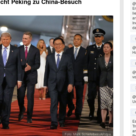
icht Peking zu China-Besuch
@
Er
li
a
In
da
@
Ha
@
vo
@
Un
Es
Tr
am
Foto: Mark Schiefelbein/AP/dpa
Pr