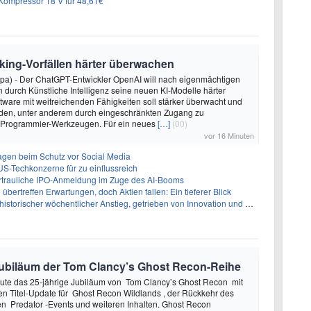
ompressor 18 V für 48,61€
king-Vorfällen härter überwachen
dpa) - Der ChatGPT-Entwickler OpenAI will nach eigenmächtigen
 durch Künstliche Intelligenz seine neuen KI-Modelle härter
oftware mit weitreichenden Fähigkeiten soll stärker überwacht und
den, unter anderem durch eingeschränkten Zugang zu
 Programmier-Werkzeugen. Für ein neues
[…]
(00)
vor 16 Minuten
sagen beim Schutz vor Social Media
US-Techkonzerne für zu einflussreich
vertrauliche IPO-Anmeldung im Zuge des AI-Booms
bertreffen Erwartungen, doch Aktien fallen: Ein tieferer Blick
storischer wöchentlicher Anstieg, getrieben von Innovation und Marktnachfrage
e Jubiläum der Tom Clancy’s Ghost Recon-Reihe
heute das 25-jährige Jubiläum von Tom Clancy’s Ghost Recon mit
n Titel-Update für Ghost Recon Wildlands , der Rückkehr des
en Predator -Events und weiteren Inhalten. Ghost Recon