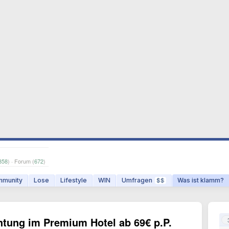
858
) · Forum (
672
)
munity
Lose
Lifestyle
WIN
Umfragen
Was ist klamm?
$$
htung im Premium Hotel ab 69€ p.P.