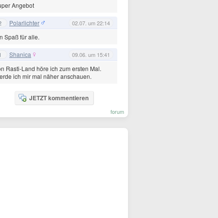
uper Angebot
Polarlichter
2
02.07. um 22:14
n Spaß für alle.
Shanica
1
09.06. um 15:41
n Rasti-Land höre ich zum ersten Mal.
rde ich mir mal näher anschauen.
JETZT kommentieren
forum