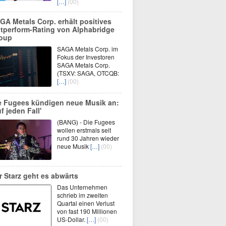
[…]
(00)
GA Metals Corp. erhält positives
tperform-Rating von Alphabridge
oup
SAGA Metals Corp. im
Fokus der Investoren
SAGA Metals Corp.
(TSXV: SAGA, OTCQB:
[…]
(00)
e Fugees kündigen neue Musik an:
f jeden Fall'
(BANG) - Die Fugees
wollen erstmals seit
rund 30 Jahren wieder
neue Musik
[…]
(00)
r Starz geht es abwärts
Das Unternehmen
schrieb im zweiten
Quartal einen Verlust
von fast 190 Millionen
US-Dollar.
[…]
(00)