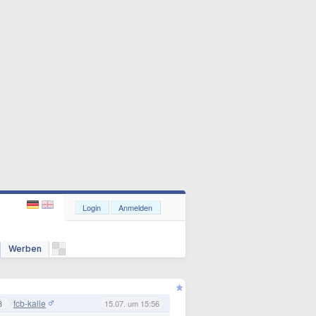
Login
Anmelden
Werben
fcb-kalle
3
15.07. um 15:56