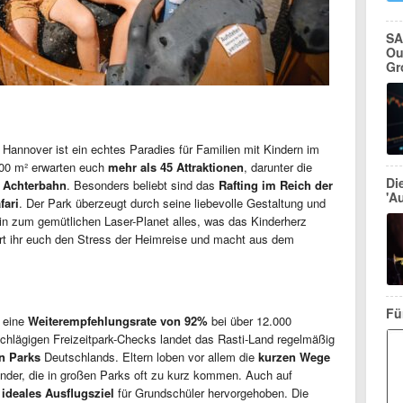
SA
Ou
Gr
 Hannover ist ein echtes Paradies für Familien mit Kindern im
000 m² erwarten euch
mehr als 45 Attraktionen
, darunter die
Di
 Achterbahn
. Besonders beliebt sind das
Rafting im Reich der
'Au
fari
. Der Park überzeugt durch seine liebevolle Gestaltung und
in zum gemütlichen Laser-Planet alles, was das Kinderherz
rt ihr euch den Stress der Heimreise und macht aus dem
Fü
s eine
Weiterempfehlungsrate von 92%
bei über 12.000
schlägigen Freizeitpark-Checks landet das Rasti-Land regelmäßig
en Parks
Deutschlands. Eltern loben vor allem die
kurzen Wege
Kinder, die in großen Parks oft zu kurz kommen. Auch auf
s
ideales Ausflugsziel
für Grundschüler hervorgehoben. Die