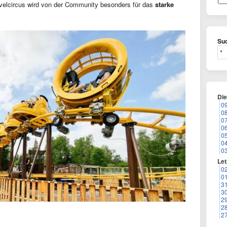
avelcircus wird von der Community besonders für das
starke
Suc
Di
0
0
0
0
0
0
0
Let
0
0
3
3
2
2
2