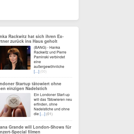
nka Rackwitz hat sich ihren Ex-
rtner zurück ins Haus geholt
(BANG) - Hanka
Rackwitz und Pierre
Paminski verbindet
eine
außergewöhnliche
[…]
(00)
ndoner Startup tätowiert ohne
nen einzigen Nadelstich
Ein Londoner Start-up
will das Tätowieren neu
erfinden, ohne
Nadelstiche und ohne
die
[…]
(01)
iana Grande will London-Shows für
nzert-Special filmen