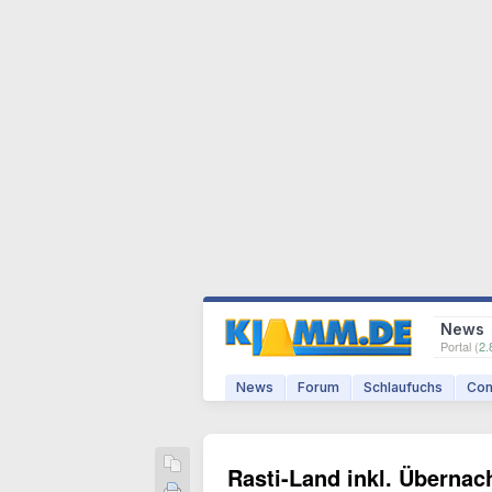
News
Portal (
2.
News
Forum
Schlaufuchs
Com
Rasti-Land inkl. Übernac