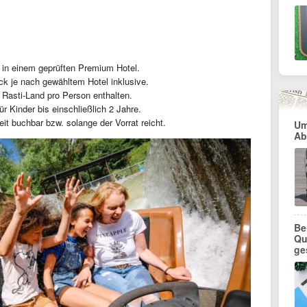
 in einem geprüften Premium Hotel.
ck je nach gewähltem Hotel inklusive.
 Rasti-Land pro Person enthalten.
für Kinder bis einschließlich 2 Jahre.
eit buchbar bzw. solange der Vorrat reicht.
Um
Ab
Be
Qu
ge