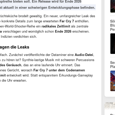
ptreihe bieten soll. Ein Release wird für Ende 2026
jekt aktuell in einer schwierigen Entwicklungsphase befinden.
erüchteküche brodelt gewaltig. Ein neuer, umfangreicher Leak des
Si
 konkrete Details zum lange erwarteten
Far Cry 7
enthüllen.
Bl
pen-World-Shooter-Reihe ein
radikales Zeitlimit
als zentrale
Pe
ka
verschlagen und womöglich schon
Ende 2026
erscheinen.
e Indizien verdichten sich.
sagen die Leaks
fach. Zunächst veröffentlichte der Dataminer eine
Audio-Datei
,
 zu hören ist? Synthie-lastige Musik mit schweren Percussions
Se
ndes Geräusch
, das an eine laufende Uhr erinnert. Das
Pl
menes Gerücht, wonach
Far Cry 7 unter dem Codenamen
imit
entwickelt wird. Statt entspanntem Erkundungs-Gameplay
 die Uhr erwarten.