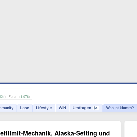
421
) · Forum (
1.076
)
munity
Lose
Lifestyle
WIN
Umfragen
Was ist klamm?
$$
Zeitlimit-Mechanik, Alaska-Setting und