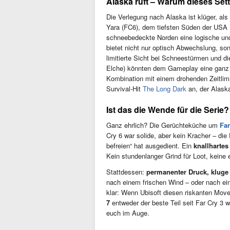
Alaska ruft – Warum dieses Sett
Die Verlegung nach Alaska ist klüger, als
Yara (FC6), dem tiefsten Süden der USA 
schneebedeckte Norden eine logische und
bietet nicht nur optisch Abwechslung, s
limitierte Sicht bei Schneestürmen und d
Elche) könnten dem Gameplay eine ganz n
Kombination mit einem drohenden Zeitlimi
Survival-Hit
The Long Dark
an, der Alaska
Ist das die Wende für die Serie?
Ganz ehrlich? Die Gerüchteküche um
Far
Cry 6 war solide, aber kein Kracher – di
befreien“ hat ausgedient. Ein
knallhartes 
Kein stundenlanger Grind für Loot, keine
Stattdessen:
permanenter Druck, kluge 
nach einem frischen Wind – oder nach ein
klar: Wenn Ubisoft diesen riskanten Move
7
entweder der beste Teil seit Far Cry 3 w
euch im Auge.