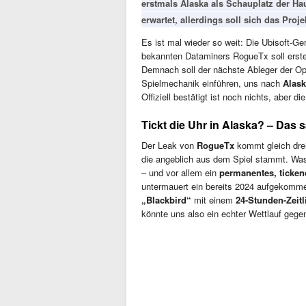
erstmals Alaska als Schauplatz der Hau
erwartet, allerdings soll sich das Pro
Es ist mal wieder so weit: Die Ubisoft-G
bekannten Dataminers RogueTx soll erste
Demnach soll der nächste Ableger der O
Spielmechanik einführen, uns nach
Alas
Offiziell bestätigt ist noch nichts, aber di
Tickt die Uhr in Alaska? – Das 
Der Leak von
RogueTx
kommt gleich drei
die angeblich aus dem Spiel stammt. Was
– und vor allem ein
permanentes, ticke
untermauert ein bereits 2024 aufgekom
„Blackbird“
mit einem
24-Stunden-Zeitl
könnte uns also ein echter Wettlauf gegen