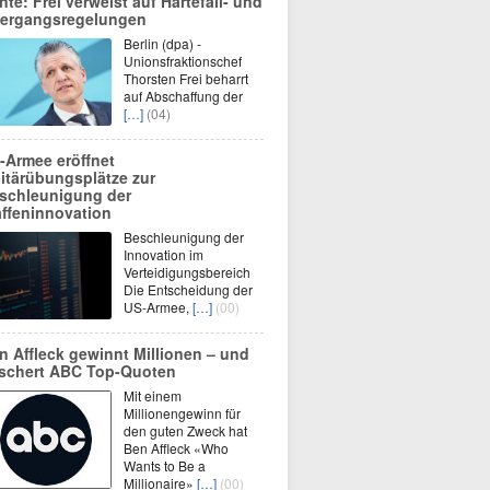
nte: Frei verweist auf Härtefall- und
ergangsregelungen
Berlin (dpa) -
Unionsfraktionschef
Thorsten Frei beharrt
auf Abschaffung der
[…]
(04)
-Armee eröffnet
litärübungsplätze zur
schleunigung der
ffeninnovation
Beschleunigung der
Innovation im
Verteidigungsbereich
Die Entscheidung der
US-Armee,
[…]
(00)
n Affleck gewinnt Millionen – und
schert ABC Top-Quoten
Mit einem
Millionengewinn für
den guten Zweck hat
Ben Affleck «Who
Wants to Be a
Millionaire»
[…]
(00)