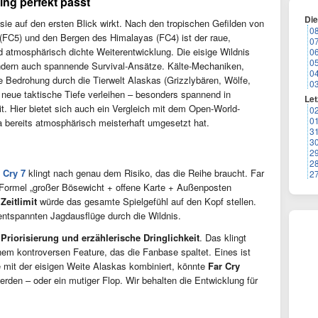
ing perfekt passt
Di
 sie auf den ersten Blick wirkt. Nach den tropischen Gefilden von
0
(FC5) und den Bergen des Himalayas (FC4) ist der raue,
0
 atmosphärisch dichte Weiterentwicklung. Die eisige Wildnis
0
0
ondern auch spannende Survival-Ansätze. Kälte-Mechaniken,
0
ie Bedrohung durch die Tierwelt Alaskas (Grizzlybären, Wölfe,
0
eue taktische Tiefe verleihen – besonders spannend in
Let
t. Hier bietet sich auch ein Vergleich mit dem Open-World-
0
0
 bereits atmosphärisch meisterhaft umgesetzt hat.
3
3
2
2
 Cry 7
klingt nach genau dem Risiko, das die Reihe braucht. Far
2
e Formel „großer Bösewicht + offene Karte + Außenposten
Zeitlimit
würde das gesamte Spielgefühl auf den Kopf stellen.
 entspannten Jagdausflüge durch die Wildnis.
Priorisierung und erzählerische Dringlichkeit
. Das klingt
em kontroversen Feature, das die Fanbase spaltet. Eines ist
 mit der eisigen Weite Alaskas kombiniert, könnte
Far Cry
erden – oder ein mutiger Flop. Wir behalten die Entwicklung für