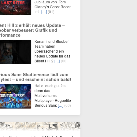
Jubiläum von Tom
Clancy’s Ghost Recon
mit
[…]
(01)
lent Hill 2 erhält neues Update –
oober verbessert Grafik und
rformance
Konami und Bloober
Team haben
überraschend ein
neues Update für das
Silent Hill 2
[…]
(00)
rious Sam: Shatterverse lädt zum
aytest – und erscheint schon bald!
Haltet euch gut fest,
denn das
Multiversums-
Multiplayer- Roguelite
Serious Sam:
[…]
(00)