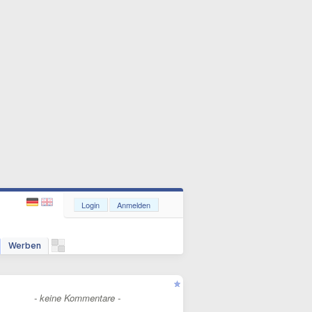
Login
Anmelden
Werben
- keine Kommentare -