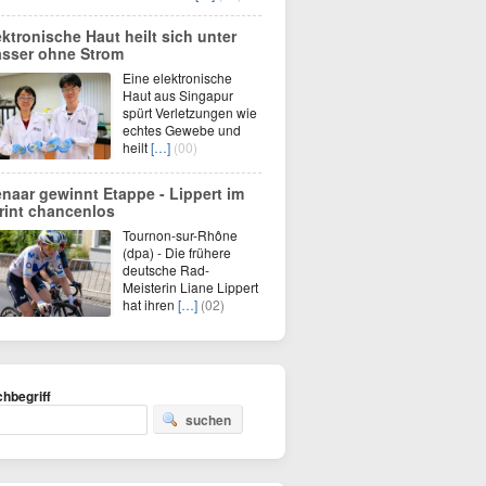
ektronische Haut heilt sich unter
sser ohne Strom
Eine elektronische
Haut aus Singapur
spürt Verletzungen wie
echtes Gewebe und
heilt
[…]
(00)
enaar gewinnt Etappe - Lippert im
rint chancenlos
Tournon-sur-Rhône
(dpa) - Die frühere
deutsche Rad-
Meisterin Liane Lippert
hat ihren
[…]
(02)
hbegriff
suchen