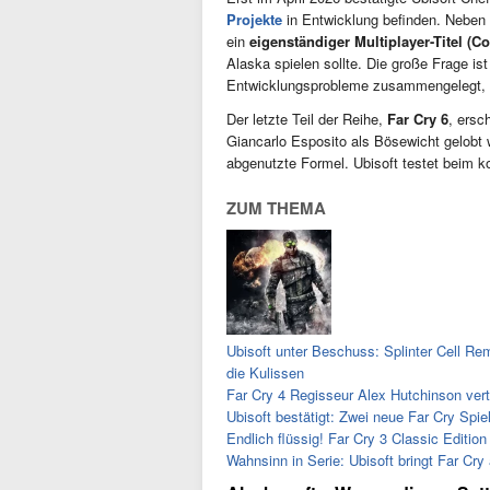
Projekte
in Entwicklung befinden. Neben
ein
eigenständiger Multiplayer-Titel (
Alaska spielen sollte. Die große Frage is
Entwicklungsprobleme zusammengelegt, od
Der letzte Teil der Reihe,
Far Cry 6
, ersc
Giancarlo Esposito als Bösewicht gelobt w
abgenutzte Formel. Ubisoft testet beim 
ZUM THEMA
Ubisoft unter Beschuss: Splinter Cell Re
die Kulissen
Far Cry 4 Regisseur Alex Hutchinson ver
Ubisoft bestätigt: Zwei neue Far Cry Spie
Endlich flüssig! Far Cry 3 Classic Edit
Wahnsinn in Serie: Ubisoft bringt Far Cry