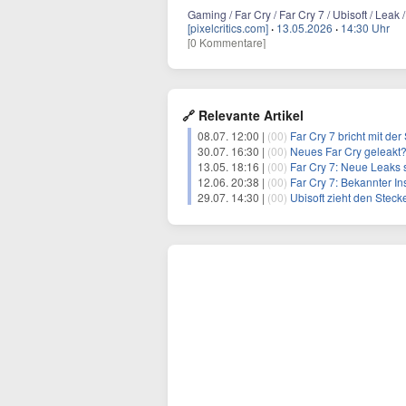
Gaming / Far Cry / Far Cry 7 / Ubisoft / Leak
[pixelcritics.com]
·
13.05.2026
·
14:30 Uhr
[0 Kommentare]
🔗 Relevante Artikel
08.07. 12:00 |
(00)
Far Cry 7 bricht mit der
30.07. 16:30 |
(00)
Neues Far Cry geleakt?
13.05. 18:16 |
(00)
Far Cry 7: Neue Leaks 
12.06. 20:38 |
(00)
Far Cry 7: Bekannter Insi
29.07. 14:30 |
(00)
Ubisoft zieht den Stec