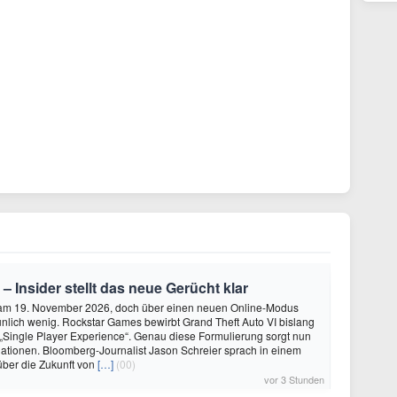
 – Insider stellt das neue Gerücht klar
 am 19. November 2026, doch über einen neuen Online-Modus
unlich wenig. Rockstar Games bewirbt Grand Theft Auto VI bislang
 „Single Player Experience“. Genau diese Formulierung sorgt nun
lationen. Bloomberg-Journalist Jason Schreier sprach in einem
über die Zukunft von
[…]
(00)
vor 3 Stunden