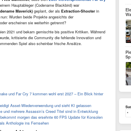
 einem Hauptableger (Codename Blackbird) war
El
Codename Maverick)
geplant, der als
Extraction-Shooter
in
Wa
t nun: Wurden beide Projekte angesichts der
er erscheinen sie weiterhin getrennt?
hien 2021 und bekam gemischte bis positive Kritiken. Während
urde, kritisierte die Community die fehlende Innovation und
kommenden Spiel also scheinbar frische Ansätze.
Pi
Sp
make und Far Cry 7 kommen wohl erst 2027 – Ein Blick hinter
teidigt Asset-Wiederverwendung und sieht KI gelassen
Suc
le und mehrere Assassin’s Creed Titel sind in Entwicklung
ion bekommt morgen das ersehnte 60 FPS Update für Konsolen
 als Anthologie ins Fernsehen