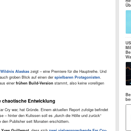
Re
Üb
US
Mi
Be
Wa
 Wildnis Alaskas
zeigt – eine Premiere für die Hauptreihe. Und
 auch groben Blick auf einen der
spielbaren Protagonisten
.
aus einer
frühen Build-Version
stammt, also keine voreiligen
Be
be
ie chaotische Entwicklung
 Far Cry war, hat Gründe. Einem aktuellen Report zufolge befindet
se – hinter den Kulissen soll es „durch die Hölle und zurück“
 den Publisher seit Monaten erschüttern.
f
Yves Guillemot
, dass sich
zwei vielversprechende Far Cry-