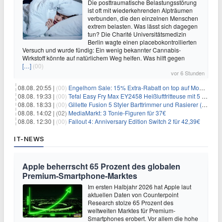
Die posttraumatische Belastungsstörung
ist oft mit wiederkehrenden Alpträumen
verbunden, die den einzelnen Menschen
extrem belasten. Was lässt sich dagegen
tun? Die Charité Universitätsmedizin
Berlin wagte einen placebokontrollierten
Versuch und wurde fündig: Ein wenig bekannter Cannabis-
Wirkstoff könnte auf natürlichem Weg helfen. Was hilft gegen
[…]
(00)
vor 6 Stunden
08.08. 20:55 |
(00)
Engelhorn Sale: 15% Extra-Rabatt on top auf Mode- und Sport-Artikel
08.08. 19:33 |
(00)
Tefal Easy Fry Max EY2458 Heißluftfritteuse mit 5 Litern für 64,99€
08.08. 18:33 |
(00)
Gillette Fusion 5 Styler Barttrimmer und Rasierer (All in One) für 16€
08.08. 14:02 |
(02)
MediaMarkt: 3 Tonie-Figuren für 37€
08.08. 12:30 |
(00)
Fallout 4: Anniversary Edition Switch 2 für 42,39€
IT-NEWS
Apple beherrscht 65 Prozent des globalen
Premium-Smartphone-Marktes
Im ersten Halbjahr 2026 hat Apple laut
aktuellen Daten von Counterpoint
Research stolze 65 Prozent des
weltweiten Marktes für Premium-
Smartphones erobert. Vor allem die hohe