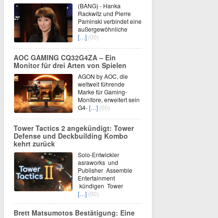
(BANG) - Hanka
Rackwitz und Pierre
Paminski verbindet eine
außergewöhnliche
[…]
(00)
AOC GAMING CQ32G4ZA – Ein
Monitor für drei Arten von Spielen
AGON by AOC, die
weltweit führende
Marke für Gaming-
Monitore, erweitert sein
G4-
[…]
(00)
Tower Tactics 2 angekündigt: Tower
Defense und Deckbuilding Kombo
kehrt zurück
Solo-Entwickler
asraworks und
Publisher Assemble
Entertainment
kündigen Tower
[…]
(00)
Brett Matsumotos Bestätigung: Eine