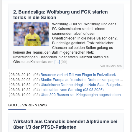
2. Bundesliga: Wolfsburg und FCK starten
torlos in die Saison
Wolfsburg - Der VfL Wolfsburg und der 1.
FC Kaiserslautern sind mit einem
spannenden, aber torlosen
Unentschieden in die neue Saison der 2.
Bundesliga gestartet. Trotz zahlreicher
Chancen auf beiden Seiten gelang es
keinem der Teams, den Ball im gegnerischen Netz
unterzubringen. Besonders in der ersten Halbzeit hatten die
Gäste aus Kaiserslautern
[…]
(00)
vor 36 Minuten
08.08. 20:10 |
(06)
Besucher verliert Teil von Finger in Freizeitpark
08.08. 20:03 |
(02)
Studie: Europa auf russische Drohnenkampagne unzureichend vorbereitet
08.08. 19:52 |
(09)
Ukrainische Drohne dringt im Nato-Staat Bulgarien ein
08.08. 19:32 |
(04)
Lottozahlen vom Samstag (08.08.2026)
08.08. 19:00 |
(03)
Über 300 Russen seit Kriegsbeginn abgeschoben
BOULEVARD-NEWS
Wirkstoff aus Cannabis beendet Alpträume bei
über 1/3 der PTSD-Patienten