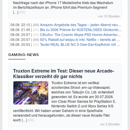
Nachfrage nach der iPhone 17 Modellreihe trieb das Wachstum
im Berichtszeitraum an. iPhone führt das Premium-Segment
[…]
(00)
vor 10 Stunden
08.08. 22:15 |
(04)
Amazon-Angebote des Tages – jeden Abend neue Deals zum Stöbern
08.08. 21:45 |
(00)
Bis zu 300€ Prämie für KOSTENLOSES Girokonto bei der Santander – 50€ schon nach 1 Woche!
08.08. 20:57 |
(00)
Cthulhu: The Cosmic Abyss PS5-Horror-Adventure für 27,99€
08.08. 20:57 |
(04)
50% Rabatt auf waipu.tv inkl. Netflix – bereits ab 9€/Monat (statt 17,99€)
08.08. 20:53 |
(00)
Teufel REAL BLUE NC 3 Over-Ear-Kopfhörer mit ANC für 149,99€
GAMING-NEWS
Truxton Extreme im Test: Dieser neue Arcade-
Klassiker verzeiht dir gar nichts
Truxton Extreme ist ein vertikal
scrollendes Shoot-‚em-up-Videospiel,
welches von Tatsujin Co. Ltd. entwickelt
geworden ist. Es wurde am 30.07.2026
von Clear River Games für PlayStation 5,
Nintendo Switch 2 und Xbox Series X/S
veröffentlicht. Wir haben unser Daheim in eine Spielhalle
verwandelt und herausgefunden, ob dieser neue Arcade-Titel
auch
[…]
(00)
vor 2 Stunden