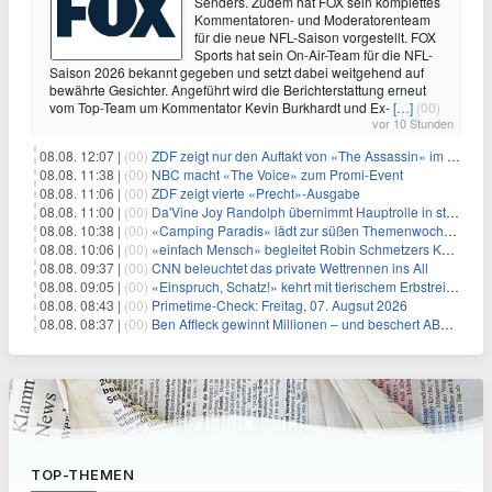
Senders. Zudem hat FOX sein komplettes
Kommentatoren- und Moderatorenteam
für die neue NFL-Saison vorgestellt. FOX
Sports hat sein On-Air-Team für die NFL-
Saison 2026 bekannt gegeben und setzt dabei weitgehend auf
bewährte Gesichter. Angeführt wird die Berichterstattung erneut
vom Top-Team um Kommentator Kevin Burkhardt und Ex-
[…]
(00)
vor 10 Stunden
08.08. 12:07 |
(00)
ZDF zeigt nur den Auftakt von «The Assassin» im Fernsehen
08.08. 11:38 |
(00)
NBC macht «The Voice» zum Promi-Event
08.08. 11:06 |
(00)
ZDF zeigt vierte «Precht»-Ausgabe
08.08. 11:00 |
(00)
Da'Vine Joy Randolph übernimmt Hauptrolle in starbesetzter schwarzer Komödie
08.08. 10:38 |
(00)
«Camping Paradis» lädt zur süßen Themenwoche ein
08.08. 10:06 |
(00)
«einfach Mensch» begleitet Robin Schmetzers Kampf gegen eine seltene Krankheit
08.08. 09:37 |
(00)
CNN beleuchtet das private Wettrennen ins All
08.08. 09:05 |
(00)
«Einspruch, Schatz!» kehrt mit tierischem Erbstreit zurück
08.08. 08:43 |
(00)
Primetime-Check: Freitag, 07. Augsut 2026
08.08. 08:37 |
(00)
Ben Affleck gewinnt Millionen – und beschert ABC Top-Quoten
TOP-THEMEN