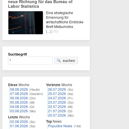
neue Richtung für das Bureau of
Labor Statistics
Eine strategische
Ernennung für
wirtschaftliche Einblicke
Brett Matsumotos
[…]
(00)
Suchbegriff
suchen
Diese
Woche
Vorletzte
Woche
08.08.2026
26.07.2026
(Heute)
(So)
07.08.2026
25.07.2026
(Gestern)
(Sa)
06.08.2026
24.07.2026
(Do)
(Fr)
05.08.2026
23.07.2026
(Mi)
(Do)
04.08.2026
22.07.2026
(Di)
(Mi)
03.08.2026
21.07.2026
(Mo)
(Di)
20.07.2026
(Mo)
Letzte
Woche
Top
News
02.08.2026
(So)
01.08.2026
Populäre News
(Sa)
(14d)