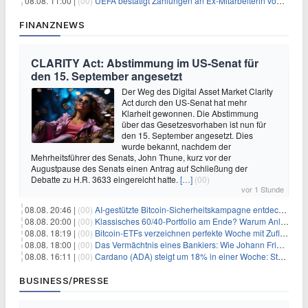
08.08. 11:00 |
(00)
UEFA bestätigt Zahlungen an Ex-Mitarbeiterin von Infantino
FINANZNEWS
CLARITY Act: Abstimmung im US-Senat für
den 15. September angesetzt
Der Weg des Digital Asset Market Clarity
Act durch den US-Senat hat mehr
Klarheit gewonnen. Die Abstimmung
über das Gesetzesvorhaben ist nun für
den 15. September angesetzt. Dies
wurde bekannt, nachdem der
Mehrheitsführer des Senats, John Thune, kurz vor der
Augustpause des Senats einen Antrag auf Schließung der
Debatte zu H.R. 3633 eingereicht hatte.
[…]
(00)
vor 1 Stunde
08.08. 20:46 |
(00)
AI-gestützte Bitcoin-Sicherheitskampagne entdeckt fast 5.000 Softwareprobleme in 390 Projekten
08.08. 20:00 |
(00)
Klassisches 60/40-Portfolio am Ende? Warum Anleger jetzt radikal umdenken müssen
08.08. 18:19 |
(00)
Bitcoin-ETFs verzeichnen perfekte Woche mit Zuflüssen auf 3-Monats-Hoch
08.08. 18:00 |
(00)
Das Vermächtnis eines Bankiers: Wie Johann Friedrich Städel sein Imperium unsterblich machte
08.08. 16:11 |
(00)
Cardano (ADA) steigt um 18% in einer Woche: Steht ein Kurs von $0,30 bevor?
BUSINESS/PRESSE