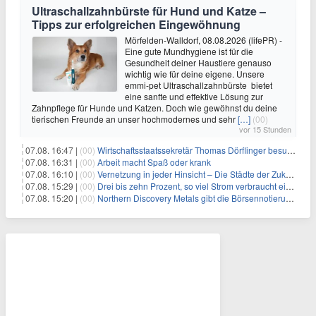
Ultraschallzahnbürste für Hund und Katze –
Tipps zur erfolgreichen Eingewöhnung
Mörfelden-Walldorf, 08.08.2026 (lifePR) -
Eine gute Mundhygiene ist für die
Gesundheit deiner Haustiere genauso
wichtig wie für deine eigene. Unsere
emmi-pet Ultraschallzahnbürste bietet
eine sanfte und effektive Lösung zur
Zahnpflege für Hunde und Katzen. Doch wie gewöhnst du deine
tierischen Freunde an unser hochmodernes und sehr
[…]
(00)
vor 15 Stunden
07.08. 16:47 |
(00)
Wirtschaftsstaatssekretär Thomas Dörflinger besucht Handwerksbetrieb im Kammerbezirk Freiburg
07.08. 16:31 |
(00)
Arbeit macht Spaß oder krank
07.08. 16:10 |
(00)
Vernetzung in jeder Hinsicht – Die Städte der Zukunft sind grün-blau
07.08. 15:29 |
(00)
Drei bis zehn Prozent, so viel Strom verbraucht ein Aufzug im Gebäude
07.08. 15:20 |
(00)
Northern Discovery Metals gibt die Börsennotierung an der Frankfurter Wertpapierbörse bekannt