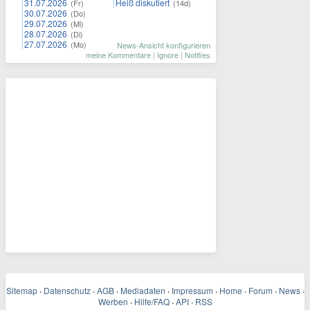
31.07.2026
Heiß diskutiert
(Fr)
(14d)
30.07.2026
(Do)
29.07.2026
(Mi)
28.07.2026
(Di)
27.07.2026
(Mo)
News-Ansicht konfigurieren
meine Kommentare
|
Ignore
|
Notifies
Sitemap
·
Datenschutz
·
AGB
·
Mediadaten
·
Impressum
·
Home
·
Forum
·
News
·
Werben
·
Hilfe/FAQ
·
API
·
RSS