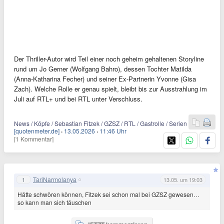
Der Thriller-Autor wird Teil einer noch geheim gehaltenen Storyline
rund um Jo Gerner (Wolfgang Bahro), dessen Tochter Matilda
(Anna-Katharina Fecher) und seiner Ex-Partnerin Yvonne (Gisa
Zach). Welche Rolle er genau spielt, bleibt bis zur Ausstrahlung im
Juli auf RTL+ und bei RTL unter Verschluss.
News / Köpfe / Sebastian Fitzek / GZSZ / RTL / Gastrolle / Serien
[quotenmeter.de]
·
13.05.2026
·
11:46 Uhr
[1 Kommentar]
TariNarmolanya
1
13.05. um 19:03
Hätte schwören können, Fitzek sei schon mal bei GZSZ gewesen…
so kann man sich täuschen