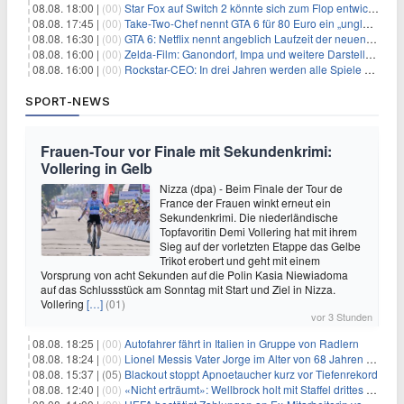
08.08. 18:00 |
(00)
Star Fox auf Switch 2 könnte sich zum Flop entwickeln
08.08. 17:45 |
(00)
Take-Two-Chef nennt GTA 6 für 80 Euro ein „unglaubliches Schnäppchen“
08.08. 16:30 |
(00)
GTA 6: Netflix nennt angeblich Laufzeit der neuen Gameplay-Präsentation
08.08. 16:00 |
(00)
Zelda-Film: Ganondorf, Impa und weitere Darsteller sollen feststehen
08.08. 16:00 |
(00)
Rockstar-CEO: In drei Jahren werden alle Spiele gestreamt
SPORT-NEWS
Frauen-Tour vor Finale mit Sekundenkrimi:
Vollering in Gelb
Nizza (dpa) - Beim Finale der Tour de
France der Frauen winkt erneut ein
Sekundenkrimi. Die niederländische
Topfavoritin Demi Vollering hat mit ihrem
Sieg auf der vorletzten Etappe das Gelbe
Trikot erobert und geht mit einem
Vorsprung von acht Sekunden auf die Polin Kasia Niewiadoma
auf das Schlussstück am Sonntag mit Start und Ziel in Nizza.
Vollering
[…]
(01)
vor 3 Stunden
08.08. 18:25 |
(00)
Autofahrer fährt in Italien in Gruppe von Radlern
08.08. 18:24 |
(00)
Lionel Messis Vater Jorge im Alter von 68 Jahren gestorben
08.08. 15:37 |
(05)
Blackout stoppt Apnoetaucher kurz vor Tiefenrekord
08.08. 12:40 |
(00)
«Nicht erträumt»: Wellbrock holt mit Staffel drittes EM-Gold