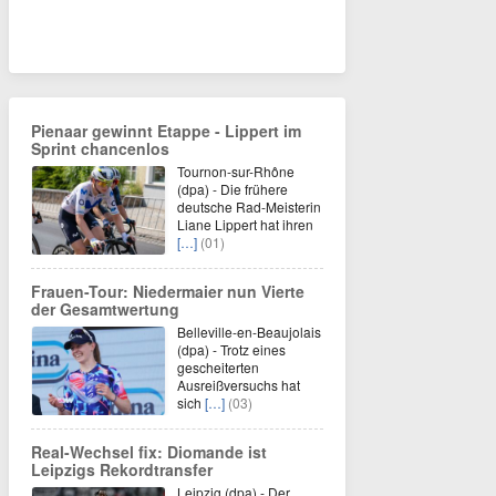
Pienaar gewinnt Etappe - Lippert im
Sprint chancenlos
Tournon-sur-Rhône
(dpa) - Die frühere
deutsche Rad-Meisterin
Liane Lippert hat ihren
[…]
(01)
Frauen-Tour: Niedermaier nun Vierte
der Gesamtwertung
Belleville-en-Beaujolais
(dpa) - Trotz eines
gescheiterten
Ausreißversuchs hat
sich
[…]
(03)
Real-Wechsel fix: Diomande ist
Leipzigs Rekordtransfer
Leipzig (dpa) - Der