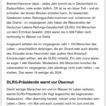
Bremen/Hannover (dpa) - Jedes Jahr kommt es in Deutschland zu
Badeunfällen, viele enden tödlich. Oft ist es ein leiser Tod – und ein
schneller, der binnen Minuten eintreten kann. An bewachten
Gewässern sehen Rettungsschwimmerinnen und -schwimmer oft
das Drama - im vergangenen Jahr haben die Wasserretter der
Deutschen Lebens-Rettungs-Gesellschaft (DLRG) 704 Menschen
vor dem Ertrinken bewahrt. 2024 waren sie in 699 Fällen noch
rechtzeitig im Wasser zur Stelle.
Insgesamt retteten sie im vergangenen Jahr 1.154 Menschen das
Leben – einschließlich derjenigen, die am Strand oder auch abseits
des Strandes einen Herzinfarkt oder andere Herz-Kreislauf-
Erkrankungen erlitten, wie die DLRG mitteilte. Ein Jahr zuvor waren
es sogar 1.446 Gerettete. Mindestens 393 Menschen konnten die
Lebensretter im vergangenen Jahr allerdings nicht mehr helfen – sie
starben. Das waren 18 weniger als 2024.
DLRG-Präsidentin warnt vor Übermut
Damit weniger Menschen am und im Wasser ihr Leben verlieren,
warnte DLRG-Präsidentin Ute Vogt angesichts der beginnenden
Badesaison: «Wer übermütig handelt, riskiert unter Umständen sein
Leben.» Denn: «Im Mai und auch zumeist noch im Juni sind die