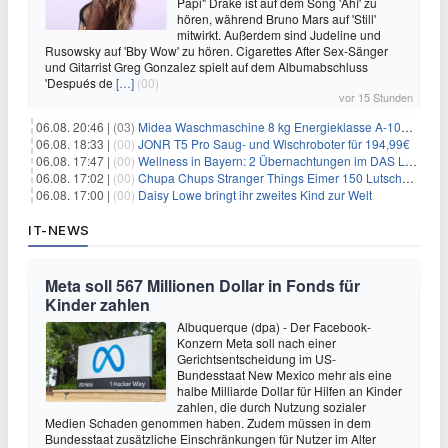
Papi" Drake ist auf dem Song 'Ahí' zu
hören, während Bruno Mars auf 'Still'
mitwirkt. Außerdem sind Judeline und
Rusowsky auf 'Bby Wow' zu hören. Cigarettes After Sex-Sänger
und Gitarrist Greg Gonzalez spielt auf dem Albumabschluss
'Después de
[…]
(00)
vor 15 Stunden
06.08. 20:46 |
(03)
Midea Waschmaschine 8 kg Energieklasse A-10% 1400 U/Min für 289,97€
06.08. 18:33 |
(00)
JONR T5 Pro Saug- und Wischroboter für 194,99€
06.08. 17:47 |
(00)
Wellness in Bayern: 2 Übernachtungen im DAS LUDWIG Sports Resort inkl. HP + Wellness ab 174€ p.P.
06.08. 17:02 |
(00)
Chupa Chups Stranger Things Eimer 150 Lutscher für 21,95€
06.08. 17:00 |
(00)
Daisy Lowe bringt ihr zweites Kind zur Welt
IT-NEWS
Meta soll 567 Millionen Dollar in Fonds für
Kinder zahlen
Albuquerque (dpa) - Der Facebook-
Konzern Meta soll nach einer
Gerichtsentscheidung im US-
Bundesstaat New Mexico mehr als eine
halbe Milliarde Dollar für Hilfen an Kinder
zahlen, die durch Nutzung sozialer
Medien Schaden genommen haben. Zudem müssen in dem
Bundesstaat zusätzliche Einschränkungen für Nutzer im Alter