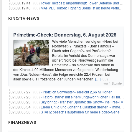
06.08. 19:41 |
(00)
Tower Tactics 2 angekündigt: Tower Defense und Deckbuilding Kombo kehrt zurück
06.08. 19:40 |
(00)
MARVEL Tōkon: Fighting Souls ist ab heute verfügbar
KINO/TV-NEWS
Primetime-Check: Donnerstag, 6. August 2026
Wie viele Menschen verfolgten «Nord bei
Nordwest»? Punktete «Born Famous –
Fluch oder Segen?» bei ProSieben?
Bereits im Vorfeld des Donnerstags war
sicher: Nord bei Nordwest gewinnt die
Primetime – so sicher wie das Amen in
der Kirche. 4,00 Millionen Menschen verfolgten die Wiederholung
von „Das Nolden-Haus“, die Folge erreichte 22,4 Prozent bei
allen sowie 6,1 Prozent bei den jungen Menschen.
[…]
(00)
vor 1 Stunde
07.08. 07:27 |
(00)
«Plötzlich Schwester» erreicht 2,66 Millionen
07.08. 07:25 |
(00)
«Tatort» startet mit einem ungewöhnlichen Fall für Charlotte Lindholm
07.08. 06:23 |
(00)
Sky bringt «Transfer Update: die Show» ins Free-TV
07.08. 05:54 |
(00)
Elena Uhlig und Johanna Gastdorf drehen «Immer fehlt was»
07.08. 05:50 |
(00)
STARZ besetzt Hauptrollen für neue Rodeo-Serie
FINANZNEWS