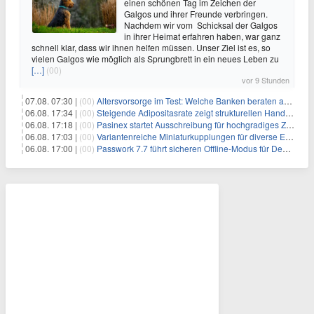
einen schönen Tag im Zeichen der
Galgos und ihrer Freunde verbringen.
Nachdem wir vom Schicksal der Galgos
in ihrer Heimat erfahren haben, war ganz
schnell klar, dass wir ihnen helfen müssen. Unser Ziel ist es, so
vielen Galgos wie möglich als Sprungbrett in ein neues Leben zu
[…]
(00)
vor 9 Stunden
07.08. 07:30 |
(00)
Altersvorsorge im Test: Welche Banken beraten am besten?
06.08. 17:34 |
(00)
Steigende Adipositasrate zeigt strukturellen Handlungsbedarf bei der Ernährung schulpflichtiger Kinder
06.08. 17:18 |
(00)
Pasinex startet Ausschreibung für hochgradiges Zinksulfidkonzentrat mit Germanium- und Silbergehalten und stellt ein Betriebsupdate bereit
06.08. 17:03 |
(00)
Variantenreiche Miniaturkupplungen für diverse Einsatzbereiche
06.08. 17:00 |
(00)
Passwork 7.7 führt sicheren Offline-Modus für Desktop- und Mobile-Apps ein