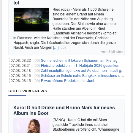
tot
Ried (dpa) - Mehr als 1.000 Schweine
sind bei einem Brand auf einem
Bauernhof in der Nähe von Augsburg
gestorben. Der Stall sowie eine weitere
Halle standen am Abend in Ried
(Landkreis Aichach-Friedberg) komplett
in Flammen, wie der Kreisbrandrat der Feuerwehr, Christian
Happach, sagte. Die Löscharbeiten zogen sich durch die ganze
Nacht. Auch am Morgen
[…]
(00)
vor 13 Minuten
07.08. 08:22 |
(00)
Sonnenschein mit lokalen Schauern am Freitag
07.08. 08:21 |
(00)
Fleischproduktion im 1. Halbjahr 2026 gesunken
07.08. 08:18 |
(00)
Zahl mautpflichtiger Lkw auf Autobahnen im Juli gestiegen
07.08. 08:16 |
(00)
Schüsse an Schule nahe Bangkok: mindestens sieben Tote
07.08. 08:15 |
(00)
Etwas höhere Produktion im Juni
BOULEVARD-NEWS
Karol G holt Drake und Bruno Mars für neues
Album ins Boot
(BANG) - Karol G hat die mit Stars
gespickte Trackliste ihres sechsten
Studioalbums veröffentlicht. "Champagne