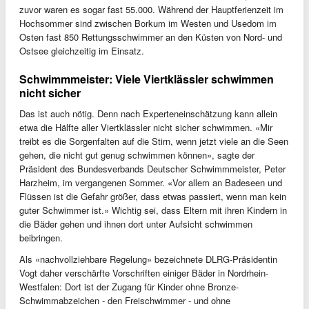
zuvor waren es sogar fast 55.000. Während der Hauptferienzeit im
Hochsommer sind zwischen Borkum im Westen und Usedom im
Osten fast 850 Rettungsschwimmer an den Küsten von Nord- und
Ostsee gleichzeitig im Einsatz.
Schwimmmeister: Viele Viertklässler schwimmen
nicht sicher
Das ist auch nötig. Denn nach Experteneinschätzung kann allein
etwa die Hälfte aller Viertklässler nicht sicher schwimmen. «Mir
treibt es die Sorgenfalten auf die Stirn, wenn jetzt viele an die Seen
gehen, die nicht gut genug schwimmen können», sagte der
Präsident des Bundesverbands Deutscher Schwimmmeister, Peter
Harzheim, im vergangenen Sommer. «Vor allem an Badeseen und
Flüssen ist die Gefahr größer, dass etwas passiert, wenn man kein
guter Schwimmer ist.» Wichtig sei, dass Eltern mit ihren Kindern in
die Bäder gehen und ihnen dort unter Aufsicht schwimmen
beibringen.
Als «nachvollziehbare Regelung» bezeichnete DLRG-Präsidentin
Vogt daher verschärfte Vorschriften einiger Bäder in Nordrhein-
Westfalen: Dort ist der Zugang für Kinder ohne Bronze-
Schwimmabzeichen - den Freischwimmer - und ohne