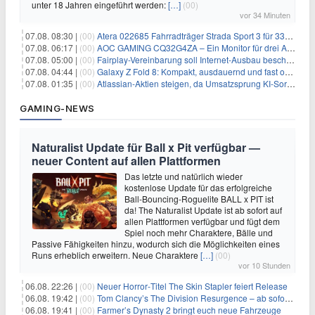
unter 18 Jahren eingeführt werden:
[…]
(00)
vor 34 Minuten
07.08. 08:30 |
(00)
Atera 022685 Fahrradträger Strada Sport 3 für 337,48€
07.08. 06:17 |
(00)
AOC GAMING CQ32G4ZA – Ein Monitor für drei Arten von Spielen
07.08. 05:00 |
(00)
Fairplay-Vereinbarung soll Internet-Ausbau beschleunigen
07.08. 04:44 |
(00)
Galaxy Z Fold 8: Kompakt, ausdauernd und fast ohne Falte
07.08. 01:35 |
(00)
Atlassian-Aktien steigen, da Umsatzsprung KI-Sorgen dämpft
GAMING-NEWS
Naturalist Update für Ball x Pit verfügbar —
neuer Content auf allen Plattformen
Das letzte und natürlich wieder
kostenlose Update für das erfolgreiche
Ball-Bouncing-Roguelite BALL x PIT ist
da! The Naturalist Update ist ab sofort auf
allen Plattformen verfügbar und fügt dem
Spiel noch mehr Charaktere, Bälle und
Passive Fähigkeiten hinzu, wodurch sich die Möglichkeiten eines
Runs erheblich erweitern. Neue Charaktere
[…]
(00)
vor 10 Stunden
06.08. 22:26 |
(00)
Neuer Horror‑Titel The Skin Stapler feiert Release
06.08. 19:42 |
(00)
Tom Clancy’s The Division Resurgence – ab sofort für euch verfügbar
06.08. 19:41 |
(00)
Farmer’s Dynasty 2 bringt euch neue Fahrzeuge