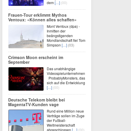
dem
[…]
(00)
Frauen-Tour erklimmt Mythos
Ventoux: «Können alles schaffen»
Mont Ventoux (dpa) -
Inmitten der
beängstigenden
Mondlandschaft fiel Tom
Simpson
[…]
(03)
Crimson Moon erscheint im
September
Das unabhängige
Videospielunternehmen
ProbablyMonsters, das
sich auf die Entwicklung
[…]
(00)
Deutsche Telekom bleibt bei
MagentaTV-Kunden vage
Rund eine Million neue
Verträge sollen im Zuge
der Fußball-
Weltmeisterschaft
abgeschlossen
[…]
(00)