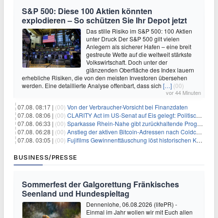
S&P 500: Diese 100 Aktien könnten
explodieren – So schützen Sie Ihr Depot jetzt
Das stille Risiko im S&P 500: 100 Aktien
unter Druck Der S&P 500 gilt vielen
Anlegern als sicherer Hafen – eine breit
gestreute Wette auf die weltweit stärkste
Volkswirtschaft. Doch unter der
glänzenden Oberfläche des Index lauern
erhebliche Risiken, die von den meisten Investoren übersehen
werden. Eine detaillierte Analyse offenbart, dass sich
[…]
(00)
vor 44 Minuten
07.08. 08:17 |
(00)
Von der Verbraucher-Vorsicht bei Finanzdaten
07.08. 08:06 |
(00)
CLARITY Act im US-Senat auf Eis gelegt: Politische Differenzen verzögern Krypto-Gesetzgebung bis September
07.08. 06:33 |
(00)
Sparkasse Rhein-Nahe gibt zurückhaltende Prognose
07.08. 06:28 |
(00)
Anstieg der aktiven Bitcoin-Adressen nach Coldcard-Panik
07.08. 03:05 |
(00)
Fujifilms Gewinnenttäuschung löst historischen Kursrückgang aus
BUSINESS/PRESSE
Sommerfest der Galgorettung Fränkisches
Seenland und Hundespieltag
Dennenlohe, 06.08.2026 (lifePR) -
Einmal im Jahr wollen wir mit Euch allen