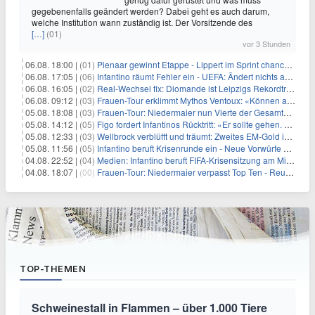
gegebenenfalls geändert werden? Dabei geht es auch darum,
welche Institution wann zuständig ist. Der Vorsitzende des
[…]
(01)
vor 3 Stunden
06.08. 18:00 |
(01)
Pienaar gewinnt Etappe - Lippert im Sprint chancenlos
06.08. 17:05 |
(06)
Infantino räumt Fehler ein - UEFA: Ändert nichts an Boykott
06.08. 16:05 |
(02)
Real-Wechsel fix: Diomande ist Leipzigs Rekordtransfer
06.08. 09:12 |
(03)
Frauen-Tour erklimmt Mythos Ventoux: «Können alles schaffen»
05.08. 18:08 |
(03)
Frauen-Tour: Niedermaier nun Vierte der Gesamtwertung
05.08. 14:12 |
(05)
Figo fordert Infantinos Rücktritt: «Er sollte gehen. Jetzt»
05.08. 12:33 |
(03)
Wellbrock verblüfft und träumt: Zweites EM-Gold in Paris
05.08. 11:56 |
(05)
Infantino beruft Krisenrunde ein - Neue Vorwürfe gegen FIFA
04.08. 22:52 |
(04)
Medien: Infantino beruft FIFA-Krisensitzung am Mittwoch ein
04.08. 18:07 |
(00)
Frauen-Tour: Niedermaier verpasst Top Ten - Reusser siegt
TOP-THEMEN
Schweinestall in Flammen – über 1.000 Tiere