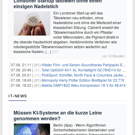
Londoner Startup tätowiert ohne einen
einzigen Nadelstich
Ein Londoner Start-up will das
Tätowieren neu erfinden, ohne
Nadelstiche und ohne die Wartezeit einer
klassischen Sitzung. CipherX ersetzt die
Tätowiermaschine durch ein Pflaster
voller Mikronadeln, die Pigment direkt in
die oberste Hautschicht abgeben. Herkömmliche Verfahren wie
robotergestützte Tätowiermaschinen setzen weiterhin auf
klassische Nadeln,
[…]
(00)
vor 14 Stunden
07.08. 21:11 |
(01)
Hitster Film- und Serien-Soundtracks Partyspiel-Erweiterung für 6,99€
07.08. 20:46 |
(00)
Tefal OptiGrill 4in1 XL Kontaktgrill GC784D10 für 239,99€
07.08. 20:31 |
(00)
PickSport: Schöffel, North Face & Columbia Jacken ab 39,60€
07.08. 18:45 |
(01)
Monopoly Harry Potter Edition Brettspiel für 22,77€
07.08. 18:22 |
(01)
Makita DMP180Z Akku-Kompressor 18 V für 48,61€
IT-NEWS
Müssen KI-Systeme an die kurze Leine
genommen werden?
Berlin (dpa) - Wenn Algorithmen
Sicherheitsbarrieren überwinden und
eigenständig digitale Schwachstellen