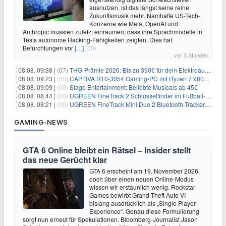
ausnutzen, ist das längst keine reine
Zukunftsmusik mehr. Namhafte US-Tech-
Konzerne wie Meta, OpenAI und
Anthropic mussten zuletzt einräumen, dass ihre Sprachmodelle in
Tests autonome Hacking-Fähigkeiten zeigten. Dies hat
Befürchtungen vor
[…]
(00)
vor 3 Stunden
08.08. 09:38 |
(07)
THG-Prämie 2026: Bis zu 390€ für dein Elektroauto mit geld-fuer-eAuto.de
08.08. 09:23 |
(00)
CAPTIVA R10-3054 Gaming-PC mit Ryzen 7 9800X3D und RTX 5080 für 2.599€
08.08. 09:09 |
(00)
Stage Entertainment: Beliebte Musicals ab 45€
08.08. 08:44 |
(00)
UGREEN FineTrack 2 Schlüsselfinder im Fußball-Design für 10,98€
08.08. 08:21 |
(00)
UGREEN FineTrack Mini Duo 2 Bluetooth-Tracker 4er-Pack für 28,99€
GAMING-NEWS
GTA 6 Online bleibt ein Rätsel – Insider stellt
das neue Gerücht klar
GTA 6 erscheint am 19. November 2026,
doch über einen neuen Online-Modus
wissen wir erstaunlich wenig. Rockstar
Games bewirbt Grand Theft Auto VI
bislang ausdrücklich als „Single Player
Experience“. Genau diese Formulierung
sorgt nun erneut für Spekulationen. Bloomberg-Journalist Jason