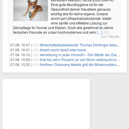
Eine gute Mundhygiene ist für die
Gesundheit deiner Haustiere genauso
wichtig wie für deine eigene. Unsere
emmi-pet Ultraschallzahnbürste bietet
eine sanfte und effektive Lösung zur
Zahnpflege für Hunde und Katzen. Doch wie gewöhnst du deine
tierischen Freunde an unser hochmodernes und sehr
[…]
(00)
vor 1 Stunde
07.08. 16:47 |
(00)
Wirtschaftsstaatssekretär Thomas Dörflinger besucht Handwerksbetrieb im Kammerbezirk Freiburg
07.08. 16:31 |
(00)
Arbeit macht Spaß oder krank
07.08. 16:10 |
(00)
Vernetzung in jeder Hinsicht – Die Städte der Zukunft sind grün-blau
07.08. 15:29 |
(00)
Drei bis zehn Prozent, so viel Strom verbraucht ein Aufzug im Gebäude
07.08. 15:20 |
(00)
Northern Discovery Metals gibt die Börsennotierung an der Frankfurter Wertpapierbörse bekannt