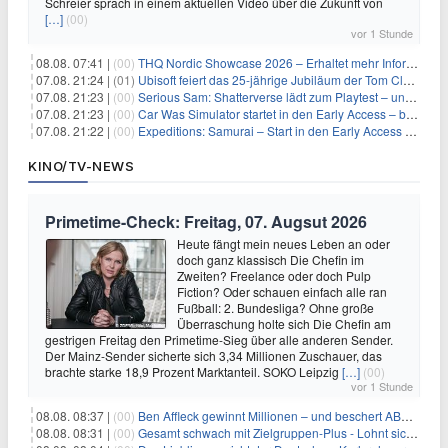
Schreier sprach in einem aktuellen Video über die Zukunft von
[…]
(00)
vor 1 Stunde
08.08. 07:41 |
(00)
THQ Nordic Showcase 2026 – Erhaltet mehr Informationen
07.08. 21:24 |
(01)
Ubisoft feiert das 25-jährige Jubiläum der Tom Clancy’s Ghost Recon-Reihe
07.08. 21:23 |
(00)
Serious Sam: Shatterverse lädt zum Playtest – und erscheint schon bald!
07.08. 21:23 |
(00)
Car Was Simulator startet in den Early Access – bald gehts los!
07.08. 21:22 |
(00)
Expeditions: Samurai – Start in den Early Access ab heute im feudalen Japan
KINO/TV-NEWS
Primetime-Check: Freitag, 07. Augsut 2026
Heute fängt mein neues Leben an oder
doch ganz klassisch Die Chefin im
Zweiten? Freelance oder doch Pulp
Fiction? Oder schauen einfach alle ran
Fußball: 2. Bundesliga? Ohne große
Überraschung holte sich Die Chefin am
gestrigen Freitag den Primetime-Sieg über alle anderen Sender.
Der Mainz-Sender sicherte sich 3,34 Millionen Zuschauer, das
brachte starke 18,9 Prozent Marktanteil. SOKO Leipzig
[…]
(00)
vor 1 Stunde
08.08. 08:37 |
(00)
Ben Affleck gewinnt Millionen – und beschert ABC Top-Quoten
08.08. 08:31 |
(00)
Gesamt schwach mit Zielgruppen-Plus - Lohnt sich First Dates Hotel doch?