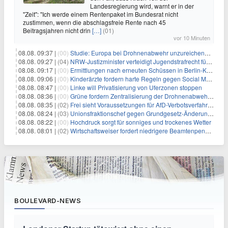
Landesregierung wird, warnt er in der
"Zeit": "Ich werde einem Rentenpaket im Bundesrat nicht
zustimmen, wenn die abschlagsfreie Rente nach 45
Beitragsjahren nicht drin
[…]
(01)
vor 10 Minuten
08.08. 09:37 |
(00)
Studie: Europa bei Drohnenabwehr unzureichend vorbereitet
08.08. 09:27 |
(04)
NRW-Justizminister verteidigt Jugendstrafrecht für Heranwachsende
08.08. 09:17 |
(00)
Ermittlungen nach erneuten Schüssen in Berlin-Kreuzberg dauern an
08.08. 09:06 |
(00)
Kinderärzte fordern harte Regeln gegen Social Media
08.08. 08:47 |
(00)
Linke will Privatisierung von Uferzonen stoppen
08.08. 08:36 |
(00)
Grüne fordern Zentralisierung der Drohnenabwehr bei Bundespolizei
08.08. 08:35 |
(02)
Frei sieht Voraussetzungen für AfD-Verbotsverfahren nicht gegeben
08.08. 08:24 |
(03)
Unionsfraktionschef gegen Grundgesetz-Änderung für queere Rechte
08.08. 08:22 |
(00)
Hochdruck sorgt für sonniges und trockenes Wetter
08.08. 08:01 |
(02)
Wirtschaftsweiser fordert niedrigere Beamtenpensionen
BOULEVARD-NEWS