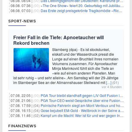
08.08. 08:04 |
(00)
Das Lieblingsgericht der Deutschen: Karlsruhe prägt seit 75 Jahren die Republik
08.08. 07:36 |
(00)
«The One Show» feiert 20. Geburtstag mit Jubiläumswoche
08.08. 07:03 |
(00)
Das Erste zeigt preisgekrönte Tragikomödie «Rickerl» als Free-TV-Premiere
SPORT-NEWS
Freier Fall in die Tiefe: Apnoetaucher will
Rekord brechen
Starnberg (dpa) - Es ist stockdunkel,
eiskalt und der Wasserdruck presst die
Lunge auf einen Bruchteil ihres normalen
Volumens zusammen. Für Apnoetaucher
Minja Marinković fühlt sich die Tiefe an
«wie auf einem anderen Planeten. Man
ist sehr ruhig – und sehr alleine». Am Samstag will der 29-Jährige
im Starnberger See an der Allmannshauser Steilwand mit
[…]
(01)
vor 4 Stunden
07.08. 22:05 |
(00)
PGA Tour bleibt standhaft gegen LIV Golf Fusion in einem sich wandelnden Sportumfeld
07.08. 21:06 |
(00)
PGA Tour-CEO weist Gespräche über eine Fusion mit LIV Golf zurück und bekräftigt die Wettbewerbslandschaft
07.08. 17:59 |
(04)
Polnische Fahrerin siegt am Mont Ventoux und holt Tour-Gelb
07.08. 16:15 |
(04)
Gose bejubelt EM-Gold - Wellbrock in der Seine ausgebremst
07.08. 11:46 |
(02)
Kampf um die Macht: Wer ist für und wer gegen Infantino?
FINANZNEWS