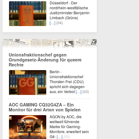
Düsseldorf - Der
nordrhein-westfälische
Justizminister Benjamin
Limbach (Grüne)
[…]
(04)
Unionsfraktionschef gegen
Grundgesetz-Änderung für queere
Rechte
Berlin -
Unionsfraktionschef
Thorsten Frei (CDU)
spricht sich dagegen
aus, ein Verbot
[…]
(03)
AOC GAMING CQ32G4ZA – Ein
Monitor für drei Arten von Spielen
AGON by AOC, die
weltweit führende
Marke für Gaming-
Monitore, erweitert sein
G4-
[…]
(00)