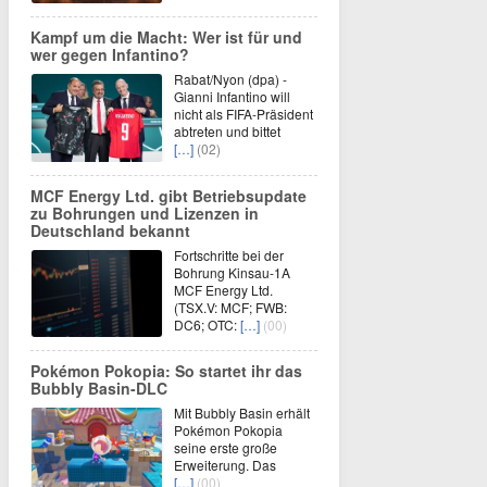
Kampf um die Macht: Wer ist für und
wer gegen Infantino?
Rabat/Nyon (dpa) -
Gianni Infantino will
nicht als FIFA-Präsident
abtreten und bittet
[…]
(02)
MCF Energy Ltd. gibt Betriebsupdate
zu Bohrungen und Lizenzen in
Deutschland bekannt
Fortschritte bei der
Bohrung Kinsau-1A
MCF Energy Ltd.
(TSX.V: MCF; FWB:
DC6; OTC:
[…]
(00)
Pokémon Pokopia: So startet ihr das
Bubbly Basin-DLC
Mit Bubbly Basin erhält
Pokémon Pokopia
seine erste große
Erweiterung. Das
[…]
(00)