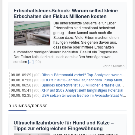
Erbschaftsteuer-Schock: Warum selbst kleine
Erbschaften den Fiskus Millionen kosten
Die unterschätzte Steuerfalle für Erben
Erbschaften sind emotional belastend
genug – dann kommt auch noch die
Steuer dazu. Viele Erben machen einen
häufigen Fehler: Sie gehen davon aus,
dass kleine oder mittlere Erbschaften
automatisch weniger Steuern bedeuten. Das ist ein Trugschluss.
Der Fiskus kalkuliert nicht nach dem bloßen Vermögenswert,
sondern
[…]
(00)
vor 57 Minuten
08.08. 09:29 |
(00)
Bitcoin-Bärenmarkt vorbei? Top-Analysten werden optimistisch, aber die Geschichte sagt etwas anderes
08.08. 07:23 |
(00)
CRO fällt auf 3-Jahres-Tief, nachdem Trump Media zwei große Crypto.com-Deals storniert
08.08. 06:56 |
(00)
Spindex überschreitet 150 Millionen erfasste Gaming-Ereignisse in Echtzeit-Datenpipeline
08.08. 05:41 |
(00)
XRP auf $50? Analyst sieht langfristiges Potenzial
08.08. 02:35 |
(00)
USA setzen teilweise Betrieb im Avocado-Staat Michoacán in Mexiko wieder in Gang
BUSINESS/PRESSE
Ultraschallzahnbürste für Hund und Katze –
Tipps zur erfolgreichen Eingewöhnung
Mörfelden-Walldorf, 08.08.2026 (lifePR) -