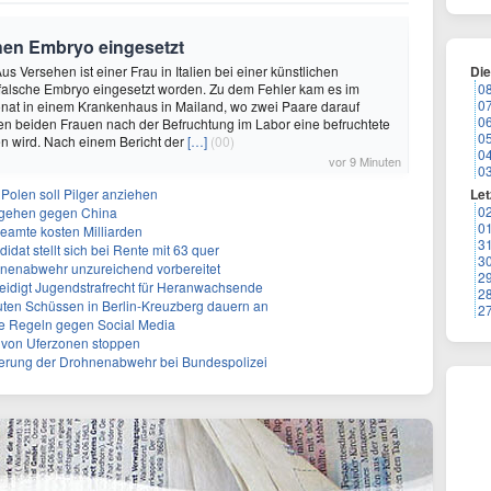
chen Embryo eingesetzt
us Versehen ist einer Frau in Italien bei einer künstlichen
Di
 falsche Embryo eingesetzt worden. Zu dem Fehler kam es im
0
0
at in einem Krankenhaus in Mailand, wo zwei Paare darauf
0
en beiden Frauen nach der Befruchtung im Labor eine befruchtete
0
en wird. Nach einem Bericht der
[…]
(00)
0
vor 9 Minuten
0
 Polen soll Pilger anziehen
Let
0
rgehen gegen China
0
eamte kosten Milliarden
3
dat stellt sich bei Rente mit 63 quer
3
hnenabwehr unzureichend vorbereitet
2
teidigt Jugendstrafrecht für Heranwachsende
2
uten Schüssen in Berlin-Kreuzberg dauern an
2
rte Regeln gegen Social Media
ng von Uferzonen stoppen
sierung der Drohnenabwehr bei Bundespolizei