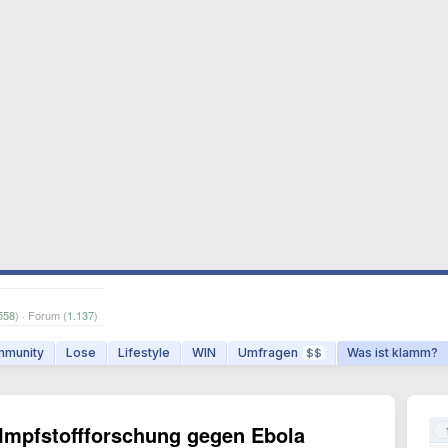
558
) · Forum (
1.137
)
munity
Lose
Lifestyle
WIN
Umfragen
Was ist klamm?
$$
 Impfstoffforschung gegen Ebola