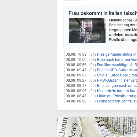
Frau bekommt in Italien fals
Mailand (dpa) - A
Befruchtung der
vergangenen Mon
warteten, dass d
Eizelle übertrag
08.08. 10:09 |
(01)
Riesige Marienstatue in
08.08. 10:00 |
(03)
Rufe nach härterem Vo
08.08. 09:56 |
(04)
Familienzuschläge für B
08.08. 09:47 |
(01)
Berlins SPD-Spitzenkandi
08.08. 09:37 |
(00)
Studie: Europa bei Dro
08.08. 09:27 |
(06)
NRW-Justizminister ver
08.08. 09:17 |
(00)
Ermittlungen nach erne
08.08. 09:06 |
(01)
Kinderärzte fordern ha
08.08. 08:47 |
(00)
Linke will Privatisieru
08.08. 08:36 |
(00)
Grüne fordern Zentrali