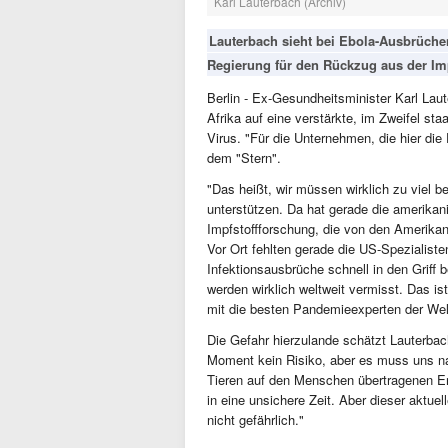
Karl Lauterbach (Archiv)
Lauterbach sieht bei Ebola-Ausbrüchen
Regierung für den Rückzug aus der Im
Berlin - Ex-Gesundheitsminister Karl La
Afrika auf eine verstärkte, im Zweifel sta
Virus. "Für die Unternehmen, die hier die
dem "Stern".
"Das heißt, wir müssen wirklich zu viel
unterstützen. Da hat gerade die amerikan
Impfstoffforschung, die von den Amerikane
Vor Ort fehlten gerade die US-Spezialiste
Infektionsausbrüche schnell in den Griff
werden wirklich weltweit vermisst. Das is
mit die besten Pandemieexperten der Wel
Die Gefahr hierzulande schätzt Lauterbach
Moment kein Risiko, aber es muss uns n
Tieren auf den Menschen übertragenen E
in eine unsichere Zeit. Aber dieser aktue
nicht gefährlich."