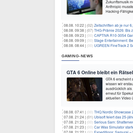
Zukunftsmusik m
Anthropic musste
Hacking-Fähigkei
08.08. 10:22 |
(02)
Zeitschriften ab je nur 
08.08. 09:38 |
(07)
THG-Prämie 2026: Bis zu
08.08. 09:23 |
(00)
CAPTIVA R10-3054 Gam
08.08. 09:09 |
(00)
Stage Entertainment: Be
08.08. 08:44 |
(00)
UGREEN FineTrack 2 Sch
GAMING-NEWS
GTA 6 Online bleibt ein Rätsel
GTA 6 erscheint
wissen wir ersta
ausdrücklich als
erneut für Speku
aktuellen Video 
08.08. 07:41 |
(00)
THQ Nordic Showcase 20
07.08. 21:24 |
(01)
Ubisoft feiert das 25-j
07.08. 21:23 |
(00)
Serious Sam: Shatterver
07.08. 21:23 |
(00)
Car Was Simulator starte
07.08. 21:22 |
(00)
Expeditions: Samurai – 