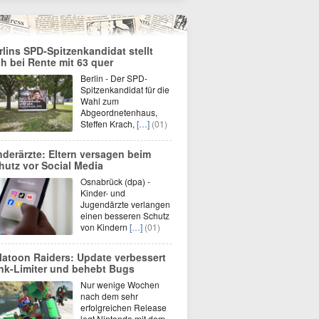
rlins SPD-Spitzenkandidat stellt
ch bei Rente mit 63 quer
Berlin - Der SPD-
Spitzenkandidat für die
Wahl zum
Abgeordnetenhaus,
Steffen Krach,
[…]
(01)
nderärzte: Eltern versagen beim
hutz vor Social Media
Osnabrück (dpa) -
Kinder- und
Jugendärzte verlangen
einen besseren Schutz
von Kindern
[…]
(01)
latoon Raiders: Update verbessert
nk-Limiter und behebt Bugs
Nur wenige Wochen
nach dem sehr
erfolgreichen Release
legt Nintendo mit dem