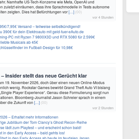
ehr. Namhafte US-Tech-Konzerne wie Meta, OpenAI und
n zuletzt einräumen, dass ihre Sprachmodelle in Tests autonome
ten zeigten. Dies hat Befürchtungen vor
[…]
(00)
vor 4 Stunden
6,95€/7,95€ Versand – teilweise selbstkündigend!
 390€ für dein Elektroauto mit geld-fuer-eAuto.de
ing-PC mit Ryzen 7 9800X3D und RTX 5080 für 2.599€
liebte Musicals ab 45€
lüsselfinder im Fußball-Design für 10,98€
 – Insider stellt das neue Gerücht klar
 am 19. November 2026, doch über einen neuen Online-Modus
unlich wenig. Rockstar Games bewirbt Grand Theft Auto VI bislang
 „Single Player Experience“. Genau diese Formulierung sorgt nun
lationen. Bloomberg-Journalist Jason Schreier sprach in einem
über die Zukunft von
[…]
(00)
vor 2 Stunden
26 – Erhaltet mehr Informationen
ährige Jubiläum der Tom Clancy’s Ghost Recon-Reihe
se lädt zum Playtest – und erscheint schon bald!
t in den Early Access – bald gehts los!
Start in den Early Access ab heute im feudalen Japan