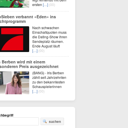
ersten
[…]
(00)
oSieben verbannt «Eden» ins
chtprogramm
Nach schwachen
Einschaltquoten muss
die Dating-Show ihren
Sendeplatz räumen.
Ende August läuft
[…]
(00)
is Berben wird mit einem
sonderen Preis ausgezeichnet
(BANG) - Iris Berben
zählt seit Jahrzehnten
zu den bekanntesten
Schauspielerinnen
[…]
(00)
hbegriff
suchen