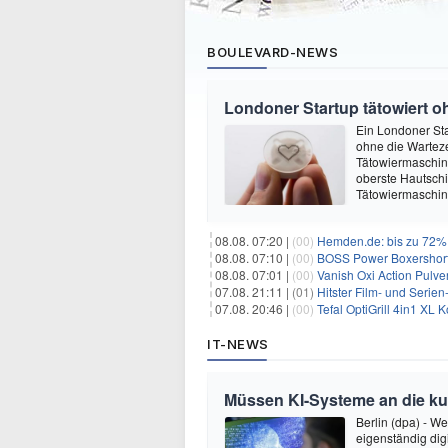
BOULEVARD-NEWS
Londoner Startup tätowiert o
Ein Londoner Sta
ohne die Warteze
Tätowiermaschine 
oberste Hautschi
Tätowiermaschine
08.08. 07:20 |
(00)
Hemden.de: bis zu 72% 
08.08. 07:10 |
(00)
BOSS Power Boxershorts
08.08. 07:01 |
(00)
Vanish Oxi Action Pulver
07.08. 21:11 |
(01)
Hitster Film- und Serie
07.08. 20:46 |
(00)
Tefal OptiGrill 4in1 XL
IT-NEWS
Müssen KI-Systeme an die k
Berlin (dpa) - W
eigenständig dig