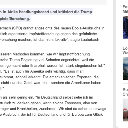
Fa
Mi
 in Afrika Handlungsbedarf und kritisiert die Trump-
pfstoffforschung.
uterbach (SPD) drängt angesichts des neuen Ebola-Ausbruchs in
atlich organisierte Impfstoffforschung gegen das gefährliche
 Forschung machen, ist das nicht lukrativ", sagte Lauterbach
Lö
Wa
 besseren Methoden kommen, wie wir Impfstoffforschung
ische Trump-Regierung viel Schaden angerichtet, weil die
rn gemacht oder finanziert worden ist, stark eingebrochen ist."
n. "Es ist auch für Amerika sehr wichtig, dass man
 bekommt, schnell erkennt. Die amerikanischen Experten, die
t nicht nur das Geld, was fehlt, sondern die Amerikaner haben
t."
Ru
Ch
 als sehr gering ein. "In Deutschland selbst sehe ich im
atürlich zu denken geben, wenn solche Zoonosen, also von
rreger und Krankheiten, zunehmen. Wir sind da schon unterwegs
lle Ausbruch, der ist für Deutschland und für Europa zum Glück