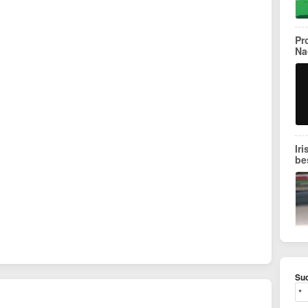
Pr
Na
Ir
be
Suc