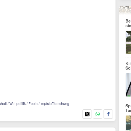
Be
si
Ki
Sc
aft / Weltpolitik / Ebola / Impfstoffforschung
Sp
Ta