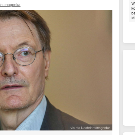
W
chtenagentur
ko
be
Mi
via dts Nachrichtenagentur