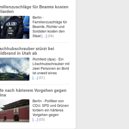
milienzuschläge für Beamte kosten
lliarden
Berlin -
Familienzuschläge für
Beamte, Richter und
Soldaten kosten den
Staat
[…]
(04)
schhubschrauber stürzt bei
ldbrand in Utah ab
Richfield (dpa) - Ein
Löschhubschrauber mit
zwei Personen an Bord
ist unweit eines
[…]
(01)
fe nach härterem Vorgehen gegen
ina
Berlin - Politiker von
CDU, SPD und Grünen
fordern ein härteres
Vorgehen gegen
[…]
(03)