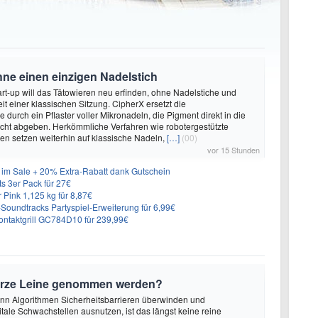
hne einen einzigen Nadelstich
rt-up will das Tätowieren neu erfinden, ohne Nadelstiche und
it einer klassischen Sitzung. CipherX ersetzt die
durch ein Pflaster voller Mikronadeln, die Pigment direkt in die
cht abgeben. Herkömmliche Verfahren wie robotergestützte
n setzen weiterhin auf klassische Nadeln,
[…]
(00)
vor 15 Stunden
im Sale + 20% Extra-Rabatt dank Gutschein
 3er Pack für 27€
 Pink 1,125 kg für 8,87€
n-Soundtracks Partyspiel-Erweiterung für 6,99€
 Kontaktgrill GC784D10 für 239,99€
urze Leine genommen werden?
enn Algorithmen Sicherheitsbarrieren überwinden und
itale Schwachstellen ausnutzen, ist das längst keine reine