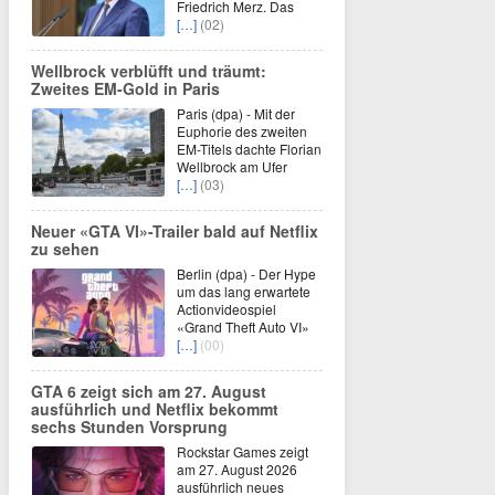
Friedrich Merz. Das
[…]
(02)
Wellbrock verblüfft und träumt:
Zweites EM-Gold in Paris
Paris (dpa) - Mit der
Euphorie des zweiten
EM-Titels dachte Florian
Wellbrock am Ufer
[…]
(03)
Neuer «GTA VI»-Trailer bald auf Netflix
zu sehen
Berlin (dpa) - Der Hype
um das lang erwartete
Actionvideospiel
«Grand Theft Auto VI»
[…]
(00)
GTA 6 zeigt sich am 27. August
ausführlich und Netflix bekommt
sechs Stunden Vorsprung
Rockstar Games zeigt
am 27. August 2026
ausführlich neues