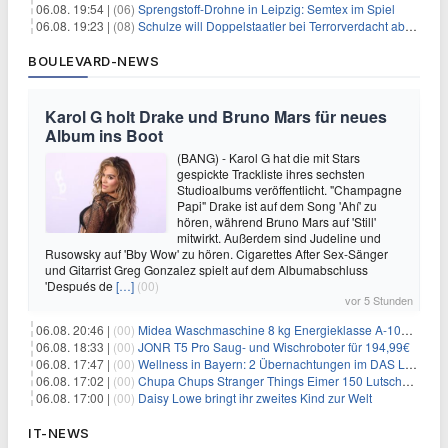
06.08. 19:54 |
(06)
Sprengstoff-Drohne in Leipzig: Semtex im Spiel
06.08. 19:23 |
(08)
Schulze will Doppelstaatler bei Terrorverdacht abschieben
BOULEVARD-NEWS
Karol G holt Drake und Bruno Mars für neues
Album ins Boot
(BANG) - Karol G hat die mit Stars
gespickte Trackliste ihres sechsten
Studioalbums veröffentlicht. "Champagne
Papi" Drake ist auf dem Song 'Ahí' zu
hören, während Bruno Mars auf 'Still'
mitwirkt. Außerdem sind Judeline und
Rusowsky auf 'Bby Wow' zu hören. Cigarettes After Sex-Sänger
und Gitarrist Greg Gonzalez spielt auf dem Albumabschluss
'Después de
[…]
(00)
vor 5 Stunden
06.08. 20:46 |
(00)
Midea Waschmaschine 8 kg Energieklasse A-10% 1400 U/Min für 289,97€
06.08. 18:33 |
(00)
JONR T5 Pro Saug- und Wischroboter für 194,99€
06.08. 17:47 |
(00)
Wellness in Bayern: 2 Übernachtungen im DAS LUDWIG Sports Resort inkl. HP + Wellness ab 174€ p.P.
06.08. 17:02 |
(00)
Chupa Chups Stranger Things Eimer 150 Lutscher für 21,95€
06.08. 17:00 |
(00)
Daisy Lowe bringt ihr zweites Kind zur Welt
IT-NEWS