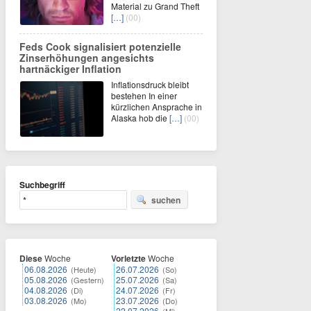
Material zu Grand Theft
[…]
(00)
Feds Cook signalisiert potenzielle
Zinserhöhungen angesichts
hartnäckiger Inflation
Inflationsdruck bleibt
bestehen In einer
kürzlichen Ansprache in
Alaska hob die
[…]
(00)
Suchbegriff
suchen
Diese
Woche
Vorletzte
Woche
06.08.2026
26.07.2026
(Heute)
(So)
05.08.2026
25.07.2026
(Gestern)
(Sa)
04.08.2026
24.07.2026
(Di)
(Fr)
03.08.2026
23.07.2026
(Mo)
(Do)
22.07.2026