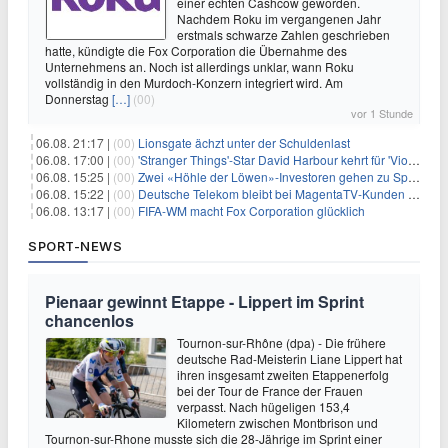
einer echten Cashcow geworden.
Nachdem Roku im vergangenen Jahr
erstmals schwarze Zahlen geschrieben
hatte, kündigte die Fox Corporation die Übernahme des
Unternehmens an. Noch ist allerdings unklar, wann Roku
vollständig in den Murdoch-Konzern integriert wird. Am
Donnerstag
[…]
(00)
vor 1 Stunde
06.08. 21:17 |
(00)
Lionsgate ächzt unter der Schuldenlast
06.08. 17:00 |
(00)
'Stranger Things'-Star David Harbour kehrt für 'Violent Night 2' zurück – Kristen Bell stößt zur Besetzung
06.08. 15:25 |
(00)
Zwei «Höhle der Löwen»-Investoren gehen zu Springer
06.08. 15:22 |
(00)
Deutsche Telekom bleibt bei MagentaTV-Kunden vage
06.08. 13:17 |
(00)
FIFA-WM macht Fox Corporation glücklich
SPORT-NEWS
Pienaar gewinnt Etappe - Lippert im Sprint
chancenlos
Tournon-sur-Rhône (dpa) - Die frühere
deutsche Rad-Meisterin Liane Lippert hat
ihren insgesamt zweiten Etappenerfolg
bei der Tour de France der Frauen
verpasst. Nach hügeligen 153,4
Kilometern zwischen Montbrison und
Tournon-sur-Rhone musste sich die 28-Jährige im Sprint einer