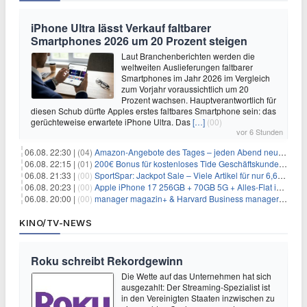
iPhone Ultra lässt Verkauf faltbarer
Smartphones 2026 um 20 Prozent steigen
Laut Branchenberichten werden die
weltweiten Auslieferungen faltbarer
Smartphones im Jahr 2026 im Vergleich
zum Vorjahr voraussichtlich um 20
Prozent wachsen. Hauptverantwortlich für
diesen Schub dürfte Apples erstes faltbares Smartphone sein: das
gerüchteweise erwartete iPhone Ultra. Das
[…]
(00)
vor 6 Stunden
06.08. 22:30 |
(04)
Amazon-Angebote des Tages – jeden Abend neue Deals zum Stöbern
06.08. 22:15 |
(01)
200€ Bonus für kostenloses Tide Geschäftskundenkonto
06.08. 21:33 |
(00)
SportSpar: Jackpot Sale – Viele Artikel für nur 6,66€ – nur 48 Stunden
06.08. 20:23 |
(00)
Apple iPhone 17 256GB + 70GB 5G + Alles-Flat im Vodafone-Netz für 34,99€/Monat – eff. 4,65€/Monat
06.08. 20:00 |
(00)
manager magazin+ & Harvard Business manager+ Digital-Kombi-Abo 1 Monat kostenlos
KINO/TV-NEWS
Roku schreibt Rekordgewinn
Die Wette auf das Unternehmen hat sich
ausgezahlt: Der Streaming-Spezialist ist
in den Vereinigten Staaten inzwischen zu