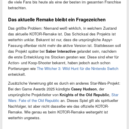
die viele Fans bis heute als eine der besten im gesamten Franchise
betrachten.
Das aktuelle Remake bleibt ein Fragezeichen
Das größte Problem: Niemand weiß wirklich, in welchem Zustand
das aktuelle KOTOR-Remake ist. Das Schicksal des Projekts ist
weiterhin unklar. Bekannt ist nur, dass die ursprüngliche Aspyr-
Fassung offenbar nicht mehr die aktive Version ist. Stattdessen soll
das Projekt später bei
Saber Interactive
gelandet sein, nachdem
die erste Entwicklung ins Stocken geraten war. Diese sind eher für
Action- und Koop-Shooter bekannt, haben jedoch auch schon
Portierungen wie
The Witcher 3: Wild Hunt für die Nintendo Switch
entwickelt.
Zusätzliche Verwirrung gibt es durch ein anderes Star-Wars-Projekt:
Bei den Game Awards 2025 kündigte
Casey Hudson
, der
ursprüngliche Projektleiter von
Knights of the Old Republic
,
Star
Wars: Fate of the Old Republic
an. Dieses Spiel gilt als spiritueller
Nachfolger, ist aber nicht dasselbe wie das offizielle KOTOR-
Remake. Wie genau es beim KOTOR-Remake weitergeht ist
weiterhin ungewiss.