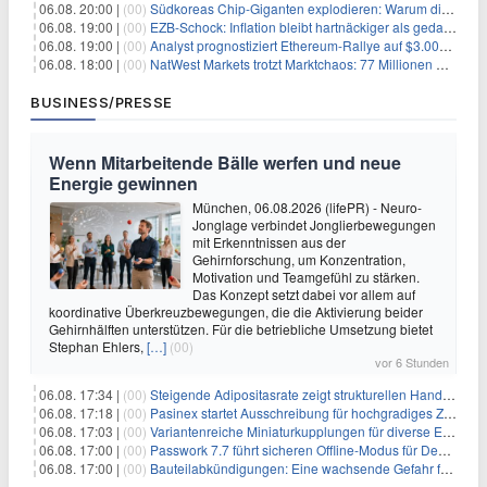
06.08. 20:00 |
(00)
Südkoreas Chip-Giganten explodieren: Warum dieser Rekord-Tag die KI-Branche erschüttert
06.08. 19:00 |
(00)
EZB-Schock: Inflation bleibt hartnäckiger als gedacht – 2027 wird zum kritischen Test
06.08. 19:00 |
(00)
Analyst prognostiziert Ethereum-Rallye auf $3.000 nach entscheidendem On-Chain-Ausbruch
06.08. 18:00 |
(00)
NatWest Markets trotzt Marktchaos: 77 Millionen Pfund Gewinn im ersten Halbjahr
BUSINESS/PRESSE
Wenn Mitarbeitende Bälle werfen und neue
Energie gewinnen
München, 06.08.2026 (lifePR) - Neuro-
Jonglage verbindet Jonglierbewegungen
mit Erkenntnissen aus der
Gehirnforschung, um Konzentration,
Motivation und Teamgefühl zu stärken.
Das Konzept setzt dabei vor allem auf
koordinative Überkreuzbewegungen, die die Aktivierung beider
Gehirnhälften unterstützen. Für die betriebliche Umsetzung bietet
Stephan Ehlers,
[…]
(00)
vor 6 Stunden
06.08. 17:34 |
(00)
Steigende Adipositasrate zeigt strukturellen Handlungsbedarf bei der Ernährung schulpflichtiger Kinder
06.08. 17:18 |
(00)
Pasinex startet Ausschreibung für hochgradiges Zinksulfidkonzentrat mit Germanium- und Silbergehalten und stellt ein Betriebsupdate bereit
06.08. 17:03 |
(00)
Variantenreiche Miniaturkupplungen für diverse Einsatzbereiche
06.08. 17:00 |
(00)
Passwork 7.7 führt sicheren Offline-Modus für Desktop- und Mobile-Apps ein
06.08. 17:00 |
(00)
Bauteilabkündigungen: Eine wachsende Gefahr für industrielle Elektroniksysteme