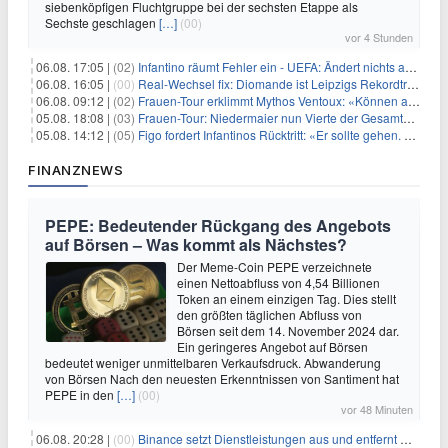
siebenköpfigen Fluchtgruppe bei der sechsten Etappe als
Sechste geschlagen
[…]
(00)
vor 4 Stunden
06.08. 17:05 |
(02)
Infantino räumt Fehler ein - UEFA: Ändert nichts an Boykott
06.08. 16:05 |
(00)
Real-Wechsel fix: Diomande ist Leipzigs Rekordtransfer
06.08. 09:12 |
(02)
Frauen-Tour erklimmt Mythos Ventoux: «Können alles schaffen»
05.08. 18:08 |
(03)
Frauen-Tour: Niedermaier nun Vierte der Gesamtwertung
05.08. 14:12 |
(05)
Figo fordert Infantinos Rücktritt: «Er sollte gehen. Jetzt»
FINANZNEWS
PEPE: Bedeutender Rückgang des Angebots
auf Börsen – Was kommt als Nächstes?
Der Meme-Coin PEPE verzeichnete
einen Nettoabfluss von 4,54 Billionen
Token an einem einzigen Tag. Dies stellt
den größten täglichen Abfluss von
Börsen seit dem 14. November 2024 dar.
Ein geringeres Angebot auf Börsen
bedeutet weniger unmittelbaren Verkaufsdruck. Abwanderung
von Börsen Nach den neuesten Erkenntnissen von Santiment hat
PEPE in den
[…]
(00)
vor 48 Minuten
06.08. 20:28 |
(00)
Binance setzt Dienstleistungen aus und entfernt mehrere Krypto-Paare: Wer ist betroffen?