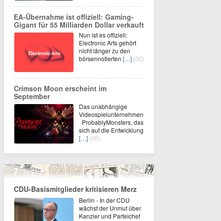
EA-Übernahme ist offiziell: Gaming-
Gigant für 55 Milliarden Dollar verkauft
Nun ist es offiziell:
Electronic Arts gehört
nicht länger zu den
börsennotierten
[…]
(00)
Crimson Moon erscheint im
September
Das unabhängige
Videospielunternehmen
ProbablyMonsters, das
sich auf die Entwicklung
[…]
(00)
CDU-Basismitglieder kritisieren Merz
Berlin - In der CDU
wächst der Unmut über
Kanzler und Parteichef