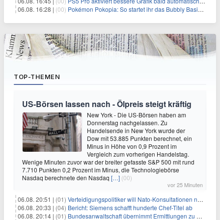
06.08. 16:45 |
(00)
PS5 Pro aktiviert bessere Grafik bald automatisch, aber das Update ist kleiner als gedacht
06.08. 16:28 |
(00)
Pokémon Pokopia: So startet ihr das Bubbly Basin-DLC
TOP-THEMEN
US-Börsen lassen nach - Ölpreis steigt kräftig
New York - Die US-Börsen haben am
Donnerstag nachgelassen. Zu
Handelsende in New York wurde der
Dow mit 53.885 Punkten berechnet, ein
Minus in Höhe von 0,9 Prozent im
Vergleich zum vorherigen Handelstag.
Wenige Minuten zuvor war der breiter gefasste S&P 500 mit rund
7.710 Punkten 0,2 Prozent im Minus, die Technologiebörse
Nasdaq berechnete den Nasdaq
[…]
(00)
vor 25 Minuten
06.08. 20:51 |
(01)
Verteidigungspolitiker will Nato-Konsultationen nach Drohnenfund
06.08. 20:33 |
(04)
Bericht: Siemens schafft hunderte Chef-Titel ab
06.08. 20:14 |
(01)
Bundesanwaltschaft übernimmt Ermittlungen zu Drohnenvorfall