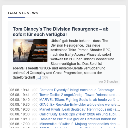
GAMING-NEWS
Tom Clancy’s The Division Resurgence – ab
sofort für euch verfügbar
Ubisoft gab heute bekannt, dass The
Division Resurgence, das neue
kostenlose Third-Person-Shooter-RPG,
nach der Early-Access-Phase ab sofort
weltweit für PC über Ubisoft Connect und
Steam verfügbar ist. Das Spiel ist
ebenfalls bereits für iOS- und Android-Geräte verfügbar und
unterstützt Crossplay und Cross-Progression, so dass der
Spielfortschritt
[…]
(00)
vor 3 Stunden
06.08. 19:41 |
(00)
Farmer’s Dynasty 2 bringt euch neue Fahrzeuge
06.08. 19:41 |
(00)
Tower Tactics 2 angekündigt: Tower Defense und Deckbuilding Kombo kehrt zurück
06.08. 19:40 |
(00)
MARVEL Tōkon: Fighting Souls ist ab heute verfügbar
06.08. 19:30 |
(00)
GTA 6: Ex-Rockstar-Entwickler würde eine weitere Verschiebung nicht überraschen
06.08. 19:00 |
(00)
Marvel Rivals: Leak deutet auf Rennmodus mit Fahrzeugen hin
06.08. 18:30 |
(00)
Call of Duty: Black Ops 2 feiert 2026 ein unglaubliches Comeback
06.08. 18:10 |
(00)
RAM-Krise 2027: Die großen Hersteller haben ihre Produktion offenbar schon verkauft
06.08. 17:00 |
(00)
Minecraft auf Switch 2: Mojang nennt endlich den Releasetermin